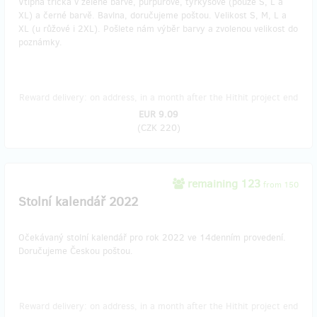
Vtipná trička v zelené barvě, purpurové, tyrkysové (pouze S, L a
XL) a černé barvě. Bavlna, doručujeme poštou. Velikost S, M, L a
XL (u růžové i 2XL). Pošlete nám výběr barvy a zvolenou velikost do
poznámky.
Reward delivery: on address, in a month after the Hithit project end
EUR 9.09
(
CZK 220
)
remaining 123
from 150
Stolní kalendář 2022
Očekávaný stolní kalendář pro rok 2022 ve 14denním provedení.
Doručujeme Českou poštou.
Reward delivery: on address, in a month after the Hithit project end