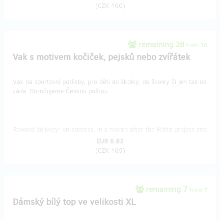
(
CZK 160
)
remaining 28
from 30
Vak s motivem kočiček, pejsků nebo zvířátek
Vak na sportovní potřeby, pro děti do školky, do školky či jen tak na
záda. Doručujeme Českou poštou.
Reward delivery: on address, in a month after the Hithit project end
EUR 6.82
(
CZK 165
)
remaining 7
from 7
Dámský bílý top ve velikosti XL