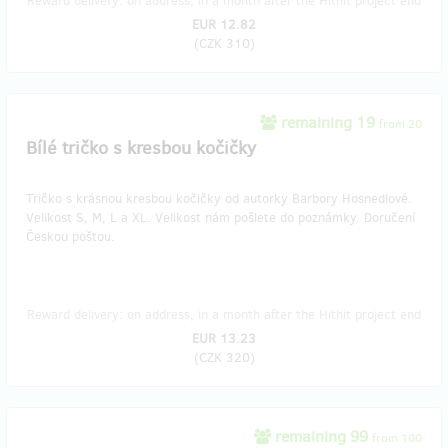
Reward delivery: on address, in a month after the Hithit project end
EUR 12.82
(
CZK 310
)
remaining 19
from 20
Bílé tričko s kresbou kočičky
Tričko s krásnou kresbou kočičky od autorky Barbory Hosnedlové.
Velikost S, M, L a XL. Velikost nám pošlete do poznámky. Doručení
Českou poštou.
Reward delivery: on address, in a month after the Hithit project end
EUR 13.23
(
CZK 320
)
remaining 99
from 100