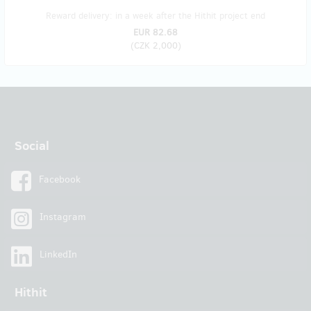
Reward delivery: in a week after the Hithit project end
EUR 82.68
(
CZK 2,000
)
Social
Facebook
Instagram
LinkedIn
Hithit