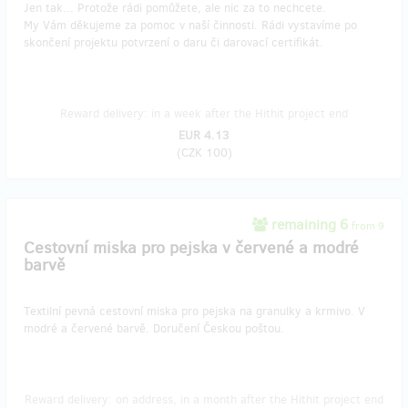
Jen tak... Protože rádi pomůžete, ale nic za to nechcete.
My Vám děkujeme za pomoc v naší činnosti. Rádi vystavíme po
skončení projektu potvrzení o daru či darovací certifikát.
Reward delivery: in a week after the Hithit project end
EUR 4.13
(
CZK 100
)
remaining 6
from 9
Cestovní miska pro pejska v červené a modré
barvě
Textilní pevná cestovní miska pro pejska na granulky a krmivo. V
modré a červené barvě. Doručení Českou poštou.
Reward delivery: on address, in a month after the Hithit project end