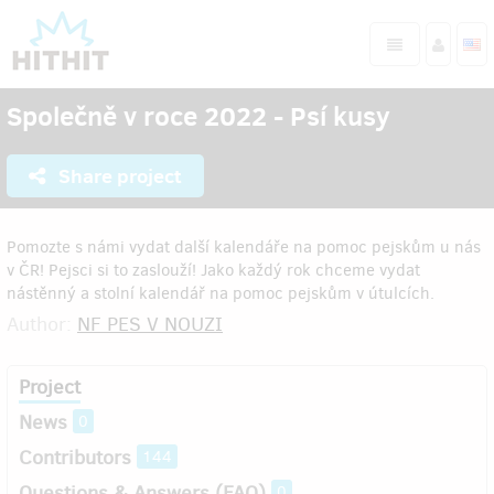
Společně v roce 2022 - Psí kusy
Share project
Pomozte s námi vydat další kalendáře na pomoc pejskům u nás
v ČR! Pejsci si to zaslouží! Jako každý rok chceme vydat
nástěnný a stolní kalendář na pomoc pejskům v útulcích.
Author:
NF PES V NOUZI
Project
News
0
Contributors
144
Questions & Answers (FAQ)
0