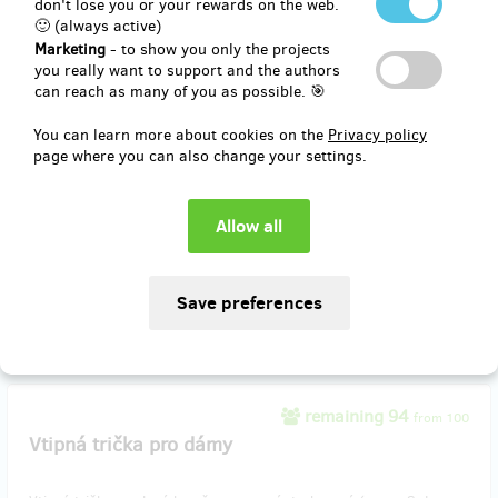
(
CZK 200
)
don't lose you or your rewards on the web.
🙂 (always active)
Marketing
- to show you only the projects
you really want to support and the authors
remaining 24
can reach as many of you as possible. 🎯
from 30
Sada barevných propisek nadačního fondu
You can learn more about cookies on the
Privacy policy
page where you can also change your settings.
Krásné propisky, celá sada o 6ti kusech může být Vaše! V ceně je i
doručení Českou poštou :)
Reward delivery: on address, in a month after the Hithit project end
EUR 8.68
(
CZK 210
)
remaining 94
from 100
Vtipná trička pro dámy