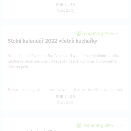
EUR 11.58
(
CZK 280
)
remaining 46
from 50
Stolní kalendář 2022 včetně kuchařky
Stolní kalendář a kuchařka Česko vaří a pomáhá v jednom balíčku.
Kuchařka obsahuje cca 50 receptů české kuchyně. Doručujeme
Českou poštou.
Reward delivery: on address, in a month after the Hithit project end
EUR 11.99
(
CZK 290
)
remaining 39
from 40