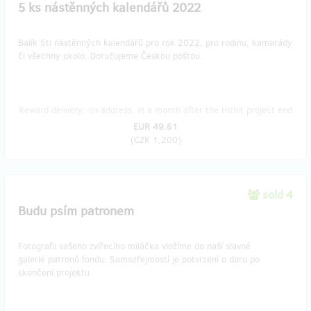
5 ks nástěnných kalendářů 2022
Balík 5ti nástěnných kalendářů pro rok 2022, pro rodinu, kamarády
či všechny okolo. Doručujeme Českou poštou.
Reward delivery: on address, in a month after the Hithit project end
EUR 49.61
(
CZK 1,200
)
sold 4
Budu psím patronem
Fotografii vašeho zvířecího miláčka vložíme do naší slavné
galerie patronů fondu. Samozřejmostí je potvrzení o daru po
skončení projektu.