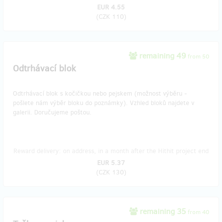
EUR 4.55
(
CZK 110
)
remaining 49
from 50
Odtrhávací blok
Odtrhávací blok s kočičkou nebo pejskem (možnost výběru -
pošlete nám výběr bloku do poznámky). Vzhled bloků najdete v
galerii. Doručujeme poštou.
Reward delivery: on address, in a month after the Hithit project end
EUR 5.37
(
CZK 130
)
remaining 35
from 40