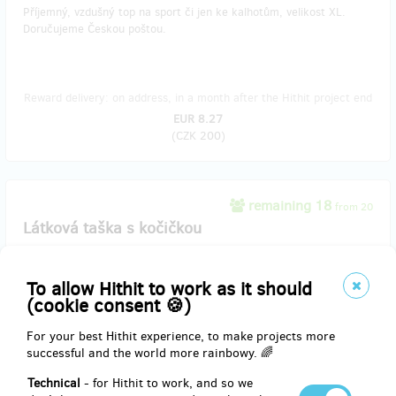
Příjemný, vzdušný top na sport či jen ke kalhotům, velikost XL.
Doručujeme Českou poštou.
Reward delivery: on address, in a month after the Hithit project end
EUR 8.27
(
CZK 200
)
remaining 18
from 20
Látková taška s kočičkou
Růžová látková pevná taška s kočičkou na zip, doručujeme Českou
To allow Hithit to work as it should
poštou.
(cookie consent 🍪)
For your best Hithit experience, to make projects more
successful and the world more rainbowy. 🌈
Reward delivery: on address, in a month after the Hithit project end
EUR 8.27
Technical
- for Hithit to work, and so we