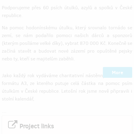
Podporujeme přes 60 psích útulků, azylů a spolků v České
republice.
Na pomoc hodonínskému útulku, který srovnalo tornádo se
zemí, se nám podařilo pomoci našich dárců a sponzorů
(kterým posíláme velké díky), vybrat 870 000 Kč. Konečně se
začíná stavět a budovat nové zázemí pro opuštěné pejsky
nebo ty, kteří se majitelům zaběhli.
More
Jako každý rok vydáváme charitativní nástěnný kalendář ve
formátu A3, ze kterého putuje celá částka na pomoc psím
útulkům v České republice. Letošní rok jsme nově připravili i
stolní kalendář,
…
Project links