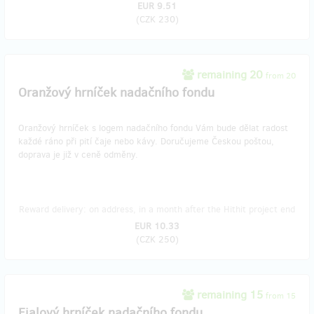
EUR 9.51
(
CZK 230
)
remaining 20
from 20
Oranžový hrníček nadačního fondu
Oranžový hrníček s logem nadačního fondu Vám bude dělat radost
každé ráno při pití čaje nebo kávy. Doručujeme Českou poštou,
doprava je již v ceně odměny.
Reward delivery: on address, in a month after the Hithit project end
EUR 10.33
(
CZK 250
)
remaining 15
from 15
Fialový hrníček nadačního fondu