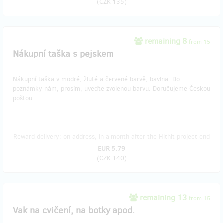
(
CZK 135
)
remaining 8
from 15
Nákupní taška s pejskem
Nákupní taška v modré, žluté a červené barvě, bavlna. Do
poznámky nám, prosím, uveďte zvolenou barvu. Doručujeme Českou
poštou.
Reward delivery: on address, in a month after the Hithit project end
EUR 5.79
(
CZK 140
)
remaining 13
from 15
Vak na cvičení, na botky apod.