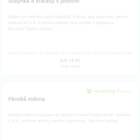
Sukýnka a kraťasy v jednom
Ideální pro venčení psích mazlíčků. Kraťasy pod sukýnkou, balvna,
velikost XS a S. Zvolenou velikost nám uveďte v poznámce.
Doručení Českou poštou.
Reward delivery: on address, in a month after the Hithit project end
EUR 19.02
(
CZK 460
)
remaining 3
from 3
Pánská mikina
Pánská mikina s nápisem na zádech v tmavě modré barvě. Velikost
L a XL. Velikost mikiny uveďte v poznámce. Doručení poštou.