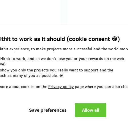
delivery: on address, in a quarter
Reward delivery: on address, in a
after the Hithit project end
after the Hithit project en
ithit to work as it should (cookie consent 🍪)
EUR 6.18
EUR 8.24
(
CZK 150
)
(
CZK 200
)
Hithit experience, to make projects more successful and the world mor
 Hithit to work, and so we don't lose you or your rewards on the web.
ve)
sold 0
 show you only the projects you really want to support and the
er na nákup knih v
Voucher na nákup knih 
ach as many of you as possible. 🎯
tě 500 Kč
hodnotě 1000 Kč
more about cookies on the
Privacy policy
page where you can also cha
 na nákup
této nebo jiných
knih
Voucher na nákup
této nebo jin
y nakladatelství
Talent Pro ART
.
z nabídky nakladatelství
Talent P
 doručíme elektronicky na e-
Voucher doručíme elektronicky n
mail.
e.
Děkujeme.