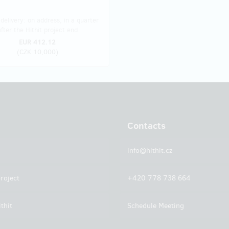
delivery: on address, in a quarter
after the Hithit project end
EUR 412.12
(
CZK 10,000
)
Contacts
info@hithit.cz
roject
+420 778 738 664
thit
Schedule Meeting