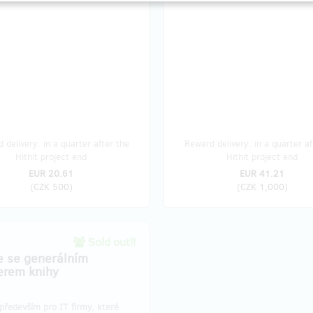
 delivery: in a quarter after the
Reward delivery: in a quarter af
Hithit project end
Hithit project end
EUR 20.61
EUR 41.21
(
CZK 500
)
(
CZK 1,000
)
Sold out!!
e se generálním
erem knihy
především pro IT firmy, které