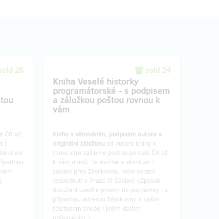
sold 26
sold 24
Kniha Veselé historky
programátorské - s podpisem
štou
a záložkou poštou rovnou k
vám
lé ČR až
Knihu s věnováním, podpisem autora a
t i
originální záložkou
od autora knihy k
doručení
tomu vám zašleme poštou po celé ČR až
řípadnou
k vám domů. Je možné si domluvit i
fonem
zaslání přes Zásilkovnu, nebo osobní
.)
vyzvednutí v Praze či Čáslavi. (Způsob
doručení uveďte prosím do poznámky i s
případnou adresou Zásilkovny a vaším
telefonem anebo i jiným dalším
upřesněním.)