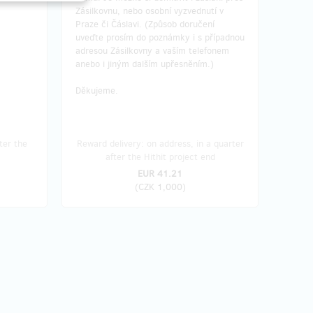
Zásilkovnu, nebo osobní vyzvednutí v
Praze či Čáslavi. (Způsob doručení
uveďte prosím do poznámky i s případnou
adresou Zásilkovny a vaším telefonem
anebo i jiným dalším upřesněním.)
Děkujeme.
ter the
Reward delivery: on address, in a quarter
after the Hithit project end
EUR 41.21
(
CZK 1,000
)