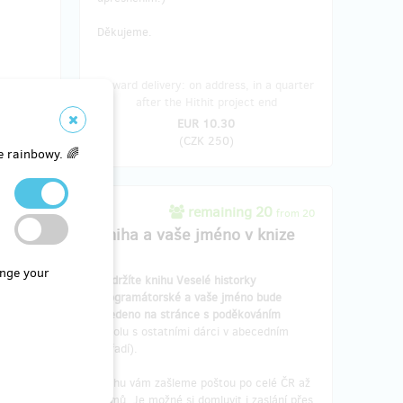
Děkujeme.
 quarter
Reward delivery: on address, in a quarter
d
after the Hithit project end
EUR 10.30
(
CZK 250
)
e rainbowy. 🌈
sold 0
remaining 20
from 20
v
Kniha a vaše jméno v knize
nge your
Obdržíte knihu Veselé historky
ých
knih
programátorské a vaše jméno bude
ro ART
.
uvedeno na stránce s poděkováním
a e-
(spolu s ostatními dárci v abecedním
pořadí).
Knihu vám zašleme poštou po celé ČR až
domů. Je možné si domluvit i zaslání přes