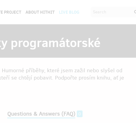
E PROJECT
ABOUT HITHIT
LIVE BLOG
ky programátorské
 Humorné příběhy, které jsem zažil nebo slyšel od
eří se chtějí pobavit. Podpořte prosím knihu, ať je
Questions & Answers (FAQ)
0