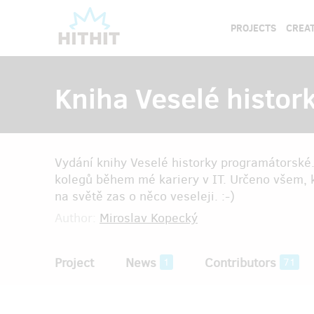
PROJECTS
CREAT
Kniha Veselé histor
Vydání knihy Veselé historky programátorské.
kolegů během mé kariery v IT. Určeno všem, kt
na světě zas o něco veseleji. :-)
Author:
Miroslav Kopecký
Project
News
Contributors
1
71