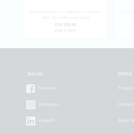
Reward delivery: on address, in a quarter
Reward 
after the Hithit project end
EUR 206.06
(
CZK 5,000
)
Social
Hithit
Facebook
Projects
Instagram
Create p
LinkedIn
About Hi