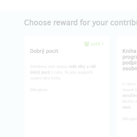
Choose reward for your contrib
sold 1
Dobrý pocit
Kniha
progr
podpi
Odměnou vám budou
naše díky
a váš
osobn
dobrý pocit
z toho, že jste podpořili
vydání této knihy.
V rámci
Děkujeme.
Veselé 
doručím
těchto 
sami
.
Děkujem