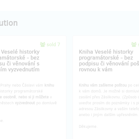
ution
sold 7
 Veselé historky
Kniha Veselé historky
amátorské - bez
programátorské - bez
su či věnování s
podpisu či věnování po
ím vyzvednutím
rovnou k vám
 Prahy nebo Čáslavi vám
knihu
Knihu vám zašleme poštou
po ce
historky programátorské
k vám domů. Je možné si domluvi
e osobně
,
nebo si ji můžete
v
zaslání přes Zásilkovnu. (Způsob 
městech
vyzvednout
po domluvě
uveďte prosím do poznámky i s p
adresou Zásilkovny a vaším tele
anebo i jiným dalším upřesněním
e.
Děkujeme.