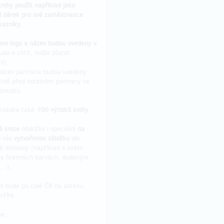
ihy použít například jako
í dárek pro své zaměstnance
kazníky.
ovo logo a název budou uvedeny v
de-li chtít, může zůstat
í).
název partnera budou uvedeny
tně před ostatními partnery ve
formátu.
získáte také
100 výtisků knihy
.
é knize
obdržíte i speciální
na
 vás
vytvořenou záložku
dle
é domluvy (například s vaším
ve firemních barvách, dodaným
...).
o bude po celé ČR na adresu,
rčíte.
e.