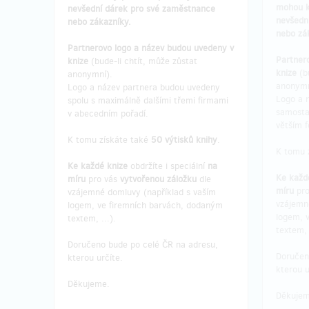
mohou kn
nevšední dárek pro své zaměstnance
nevšedn
nebo zákazníky.
nebo zá
Partnerovo logo a název budou uvedeny v
Partner
knize
(bude-li chtít, může zůstat
knize
(bu
anonymní).
anonymn
Logo a název partnera budou uvedeny
Logo a 
spolu s maximálně dalšími třemi firmami
samosta
v abecedním pořadí.
větším 
K tomu získáte také
50 výtisků knihy
.
K tomu 
Ke každé knize
obdržíte i speciální
na
Ke
každ
míru
pro vás
vytvořenou záložku
dle
míru
pro
vzájemné domluvy (například s vaším
vzájemn
logem, ve firemních barvách, dodaným
logem, 
textem, ...).
textem, 
Doručeno bude po celé ČR na adresu,
Doručen
kterou určíte.
kterou u
Děkujeme.
Děkujem