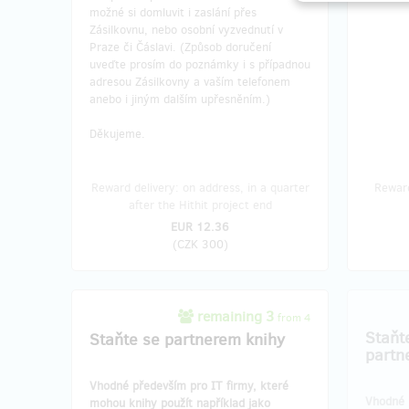
možné si domluvit i zaslání přes
Zásilkovnu, nebo osobní vyzvednutí v
Praze či Čáslavi. (Způsob doručení
uveďte prosím do poznámky i s případnou
adresou Zásilkovny a vaším telefonem
anebo i jiným dalším upřesněním.)
Děkujeme.
Reward delivery: on address, in a quarter
Reward
after the Hithit project end
EUR 12.36
(
CZK 300
)
remaining 3
from 4
Staňt
Staňte se partnerem knihy
partn
Vhodné především pro IT firmy, které
Vhodné 
mohou knihy použít například jako