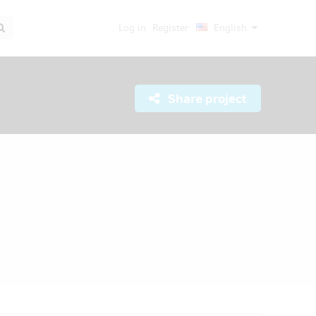
Log in
Register
English
Share project