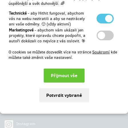
úspěšnější a svět duhovější. 🌈
Vybráno
57 480 Kč
z
50 000 Kč
Technické
- aby Hithit fungoval, abychom
vás na webu neztratili a aby se neztrácely
ani vaše odměny. 🙂 (vždy aktivní)
114
%
Úspěšně dokončený
Marketingové
- abychom vám ukázali jen
projekty, které opravdu chcete podpořit, a
autoři dokázali co nejvíce z vás oslovit. 🎯
O cookies se můžete dozvedět více na stránce
Soukromí
kde
můžete také změnit vaše nastavení.
Najdete nás na
Facebook
Instagram