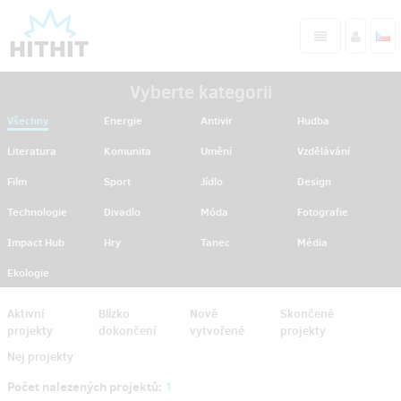
Vyberte kategorii
Všechny
Energie
Antivir
Hudba
Literatura
Komunita
Umění
Vzdělávání
Film
Sport
Jídlo
Design
Technologie
Divadlo
Móda
Fotografie
Impact Hub
Hry
Tanec
Média
Ekologie
Aktivní
Blízko
Nově
Skončené
projekty
dokončení
vytvořené
projekty
Nej projekty
Počet nalezených projektů:
1