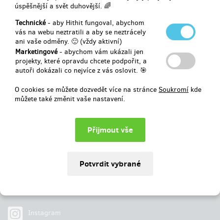
úspěšnější a svět duhovější. 🌈
Vybráno
310 296 Kč
z
250 000 Kč
Technické
- aby Hithit fungoval, abychom
vás na webu neztratili a aby se neztrácely
ani vaše odměny. 🙂 (vždy aktivní)
124
%
Úspěšně dokončený
Marketingové
- abychom vám ukázali jen
projekty, které opravdu chcete podpořit, a
autoři dokázali co nejvíce z vás oslovit. 🎯
O cookies se můžete dozvedět více na stránce
Soukromí
kde
můžete také změnit vaše nastavení.
Najdete nás na
Facebook
Instagram