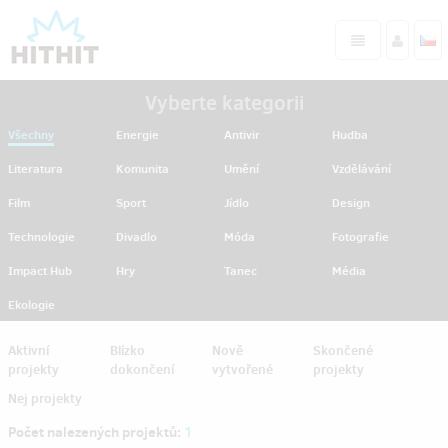
Vyberte kategorii
Všechny
Energie
Antivir
Hudba
Literatura
Komunita
Umění
Vzdělávání
Film
Sport
Jídlo
Design
Technologie
Divadlo
Móda
Fotografie
Impact Hub
Hry
Tanec
Média
Ekologie
Aktivní
Blízko
Nově
Skončené
projekty
dokončení
vytvořené
projekty
Nej projekty
Počet nalezených projektů:
1