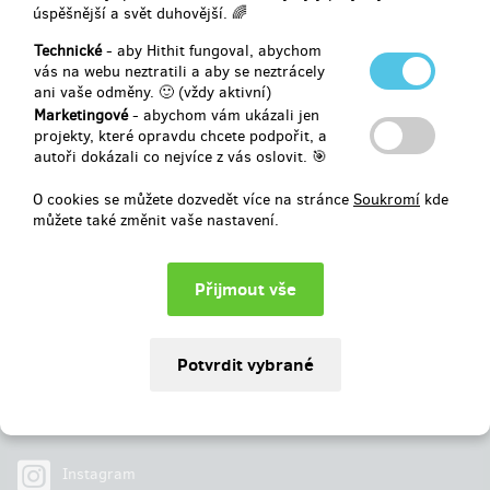
novou úroveň.
úspěšnější a svět duhovější. 🌈
Vybráno
1 222 Kč
z
275 000 Kč
Technické
- aby Hithit fungoval, abychom
vás na webu neztratili a aby se neztrácely
ani vaše odměny. 🙂 (vždy aktivní)
0
%
Neúspěšný
Marketingové
- abychom vám ukázali jen
projekty, které opravdu chcete podpořit, a
autoři dokázali co nejvíce z vás oslovit. 🎯
O cookies se můžete dozvedět více na stránce
Soukromí
kde
můžete také změnit vaše nastavení.
Najdete nás na
Facebook
Instagram