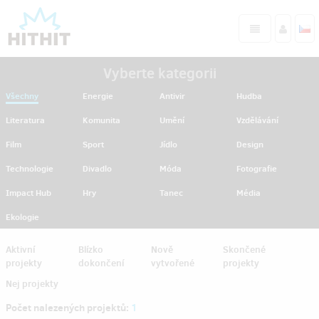
Vyberte kategorii
Všechny
Energie
Antivir
Hudba
Literatura
Komunita
Umění
Vzdělávání
Film
Sport
Jídlo
Design
Technologie
Divadlo
Móda
Fotografie
Impact Hub
Hry
Tanec
Média
Ekologie
Aktivní
Blízko
Nově
Skončené
projekty
dokončení
vytvořené
projekty
Nej projekty
Počet nalezených projektů:
1