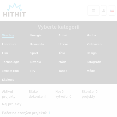
Vyberte kategorii
Všechny
Energie
Antivir
Hudba
Literatura
Komunita
Umění
Vzdělávání
Film
Sport
Jídlo
Design
Technologie
Divadlo
Móda
Fotografie
Impact Hub
Hry
Tanec
Média
Ekologie
Aktivní
Blízko
Nově
Skončené
projekty
dokončení
vytvořené
projekty
Nej projekty
Počet nalezených projektů:
1