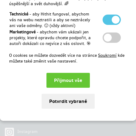
úspěšnější a svět duhovější. 🌈
Vybráno
191 200 Kč
z
150 000 Kč
Technické
- aby Hithit fungoval, abychom
vás na webu neztratili a aby se neztrácely
ani vaše odměny. 🙂 (vždy aktivní)
127
%
Úspěšně dokončený
Marketingové
- abychom vám ukázali jen
projekty, které opravdu chcete podpořit, a
autoři dokázali co nejvíce z vás oslovit. 🎯
O cookies se můžete dozvedět více na stránce
Soukromí
kde
můžete také změnit vaše nastavení.
Najdete nás na
Facebook
Instagram