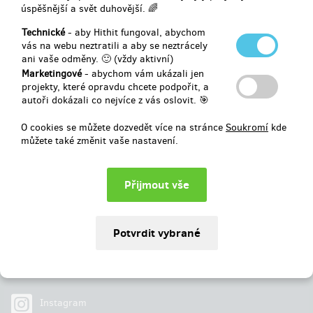
úspěšnější a svět duhovější. 🌈
Vybráno
262 055 Kč
z
200 000 Kč
Technické
- aby Hithit fungoval, abychom
vás na webu neztratili a aby se neztrácely
ani vaše odměny. 🙂 (vždy aktivní)
131
%
Úspěšně dokončený
Marketingové
- abychom vám ukázali jen
projekty, které opravdu chcete podpořit, a
autoři dokázali co nejvíce z vás oslovit. 🎯
O cookies se můžete dozvedět více na stránce
Soukromí
kde
můžete také změnit vaše nastavení.
Najdete nás na
Facebook
Instagram