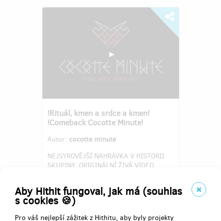
!Rituál, kmen a srdce a kmen!
!Comeback Cocotte Minute!
Autor:
cocotte minute
NEJSYROVĚJŠÍ NAHRÁVKA V HISTORII
SKUPINY. ORIGINÁLNÍ ŽIVÁ VIDEO
DESKA. DVA ROKY PRÁCE, 10 NOVÝCH
TRACKŮ, JEDINÝ OSTRÝ POKUS!
Aby Hithit fungoval, jak má (souhlas
s cookies 🍪)
Pro váš nejlepší zážitek z Hithitu, aby byly projekty