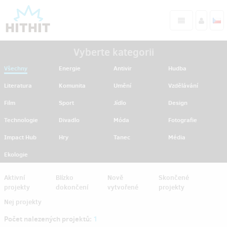
Vyberte kategorii
Všechny
Energie
Antivir
Hudba
Literatura
Komunita
Umění
Vzdělávání
Film
Sport
Jídlo
Design
Technologie
Divadlo
Móda
Fotografie
Impact Hub
Hry
Tanec
Média
Ekologie
Aktivní
Blízko
Nově
Skončené
projekty
dokončení
vytvořené
projekty
Nej projekty
Počet nalezených projektů:
1