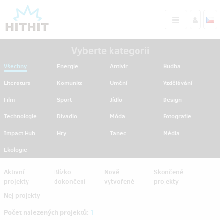
Vyberte kategorii
Všechny
Energie
Antivir
Hudba
Literatura
Komunita
Umění
Vzdělávání
Film
Sport
Jídlo
Design
Technologie
Divadlo
Móda
Fotografie
Impact Hub
Hry
Tanec
Média
Ekologie
Aktivní
Blízko
Nově
Skončené
projekty
dokončení
vytvořené
projekty
Nej projekty
Počet nalezených projektů:
1