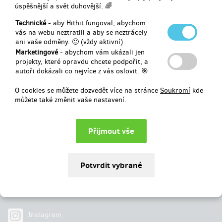
úspěšnější a svět duhovější. 🌈
Vybráno
379 300 Kč
z
375 000 Kč
Technické
- aby Hithit fungoval, abychom
vás na webu neztratili a aby se neztrácely
ani vaše odměny. 🙂 (vždy aktivní)
101
%
Úspěšně dokončený
Marketingové
- abychom vám ukázali jen
projekty, které opravdu chcete podpořit, a
autoři dokázali co nejvíce z vás oslovit. 🎯
O cookies se můžete dozvedět více na stránce
Soukromí
kde
můžete také změnit vaše nastavení.
Najdete nás na
Facebook
Instagram