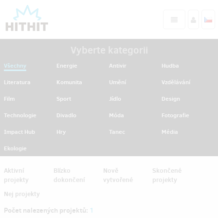
Vyberte kategorii
Všechny
Energie
Antivir
Hudba
Literatura
Komunita
Umění
Vzdělávání
Film
Sport
Jídlo
Design
Technologie
Divadlo
Móda
Fotografie
Impact Hub
Hry
Tanec
Média
Ekologie
Aktivní
Blízko
Nově
Skončené
projekty
dokončení
vytvořené
projekty
Nej projekty
Počet nalezených projektů:
1