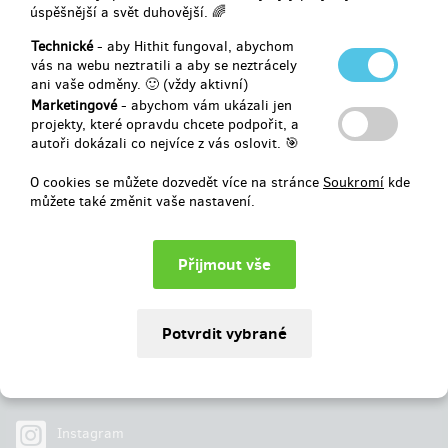
úspěšnější a svět duhovější. 🌈
Vybráno
87 960 Kč
z
80 000 Kč
Technické
- aby Hithit fungoval, abychom
vás na webu neztratili a aby se neztrácely
ani vaše odměny. 🙂 (vždy aktivní)
109
%
Úspěšně dokončený
Marketingové
- abychom vám ukázali jen
projekty, které opravdu chcete podpořit, a
autoři dokázali co nejvíce z vás oslovit. 🎯
O cookies se můžete dozvedět více na stránce
Soukromí
kde
můžete také změnit vaše nastavení.
Najdete nás na
Facebook
Instagram