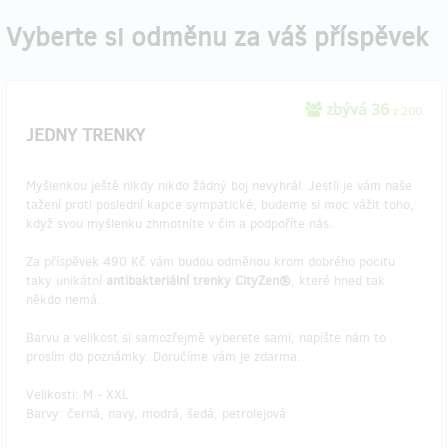
Vyberte si odměnu za váš příspěvek
zbývá 36
z 200
JEDNY TRENKY
Myšlenkou ještě nikdy nikdo žádný boj nevyhrál. Jestli je vám naše
tažení proti poslední kapce sympatické, budeme si moc vážit toho,
když svou myšlenku zhmotníte v čin a podpoříte nás.
Za příspěvek 490 Kč vám budou odměnou krom dobrého pocitu
taky unikátní
antibakteriální trenky CityZen®
, které hned tak
někdo nemá.
Barvu a velikost si samozřejmě vyberete sami, napište nám to
prosím do poznámky. Doručíme vám je zdarma.
Velikosti: M - XXL
Barvy: černá, navy, modrá, šedá, petrolejová