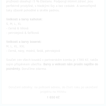
pružnosti obsahují i 5 % Elastanu. Podporují intimní zdraví, jsou
perfektně prodyšné, s hladkými švy a bez cedulek. A samozřejmě
taky úžasně pohodlné a skvěle padnou.
Velikosti a barvy kalhotek:
S, M, L, XL
- černá & tělová
- petrolejová & šeříková
Velikosti a barvy boxerek:
M, L, XL, XXL
- černá, navy, modrá, šedá, petrolejová
Součet cen všech kousků v partnerském kombu je 1780 Kč, takže
svým příspěvkem ušetříte.
Barvy a velikosti nám prosím napište do
poznámky.
Doručíme zdarma.
Doručení odměny: na poštovní adresu, do čtvrt roku po ukončení
projektu na Hithitu
1 650 Kč