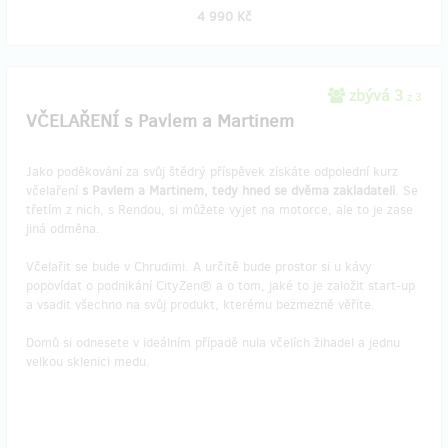
4 990 Kč
zbývá 3
z 3
VČELAŘENÍ s Pavlem a Martinem
Jako poděkování za svůj štědrý příspěvek získáte odpolední kurz
včelaření
s Pavlem a Martinem, tedy hned se dvěma zakladateli
. Se
třetím z nich, s Rendou, si můžete vyjet na motorce, ale to je zase
jiná odměna.
Včelařit se bude v Chrudimi. A určitě bude prostor si u kávy
popovídat o podnikání CityZen® a o tom, jaké to je založit start-up
a vsadit všechno na svůj produkt, kterému bezmezně věříte.
Domů si odnesete v ideálním případě nula včelích žihadel a jednu
velkou sklenici medu.