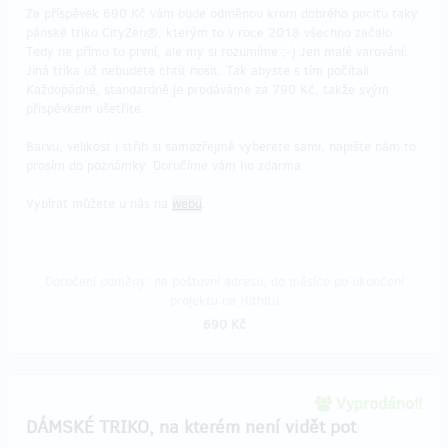
Za příspěvek 690 Kč vám bude odměnou krom dobrého pocitu taky
pánské triko CityZen®, kterým to v roce 2018 všechno začalo.
Tedy ne přímo to první, ale my si rozumíme ;-) Jen malé varování:
Jiná trika už nebudete chtít nosit. Tak abyste s tím počítali.
Každopádně, standardně je prodáváme za 790 Kč, takže svým
příspěvkem ušetříte.
Barvu, velikost i střih si samozřejmě vyberete sami, napište nám to
prosím do poznámky. Doručíme vám ho zdarma.
Vybírat můžete u nás na
webu
.
Doručení odměny: na poštovní adresu, do měsíce po ukončení
projektu na Hithitu
690 Kč
Vyprodáno!!
DÁMSKÉ TRIKO, na kterém není vidět pot