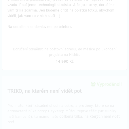
vzadu. Použijeme technologii sítotisku. A že jste to vy, doručíme
vám trika zdarma. Jen budeme chtít na oplátku fotku, abychom
viděli, jak vám to v nich sluší :-)
Na detailech se domluvíme po telefonu.
Doručení odměny: na poštovní adresu, do měsíce po ukončení
projektu na Hithitu
14 990 Kč
Vyprodáno!!
TRIKO, na kterém není vidět pot
Pro muže, kteří zásadně chodí na ostro, a pro ženy, které se na
antibakteriální kalhotky CityZen® můžou teprve těšit (viz Milníky
naší kampaně), tu máme naše
oblíbená trika, na kterých není vidět
pot!