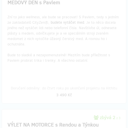
MEDOVÝ DEN s Pavlem
Zní to jako wellness, ale bude se pracovat! S Pavlem, tedy s jedním
ze zakladatelů CityZen®,
budete vytáčet med
. Je to něco docela
jiného než vytáčet lidi nebo telefonní čísla. Navštívíte úl, odnesete
plásty s medem, odvíčkujete je a ve speciálním stroji zvaném
medomet z nich vytočíte úžasný čerstvý med. A rovnou ho i
ochutnáte.
Bude to sladké a nezapomenutelné! Mezitím bude příležitost s
Pavlem probrat trika i trenky. A všechno ostatní.
Doručení odměny: do čtvrt roku po ukončení projektu na Hithitu
3 490 Kč
zbývá 2
z 3
VÝLET NA MOTORCE s Rendou a Týnkou