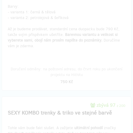
Barvy:
- varianta 1: černá & tělová
- varianta 2: petrolejová & šeříková
Až je budeme prodávat, standardní cena duopacku bude 790 Kč,
takže svým příspěvkem ušetříte.
Barevnou variantu a velikost si
vyberete sami, obojí nám prosím napište do poznámky.
Doručíme
vám je zdarma.
Doručení odměny: na poštovní adresu, do čtvrt roku po ukončení
projektu na Hithitu
750 Kč
zbývá 97
z 200
SEXY KOMBO trenky & triko ve stejné barvě
Tohle vám bude fakt slušet. A zažijete
ultimátní pohodlí
značky