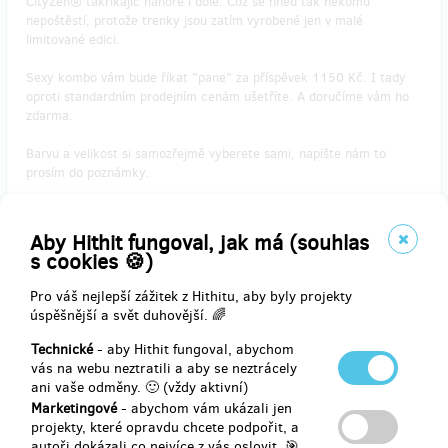
CityZen® takříkajíc nahoře i dole. Což se hned tak někomu
nepoštěstí, protože trenky jsou zatím vyrobené jen v malé
limitované edici.
Sexy kombo vám bude říkat "pane" za příspěvek 1150 Kč. I tady
oproti standardním prodejním cenám ušetříte. A doručíme vám ho
zdarma.
Barvu a velikost si samozřejmě vyberete sami, napište nám to
prosím do poznámky.
Velikosti boxerek: M - XXL
Barvy boxerek: černá, navy, modrá, šedá, petrolejová
Aby Hithit fungoval, jak má (souhlas
s cookies 🍪)
Velikost trika si můžete vybrat u nás na
webu
.
Pro váš nejlepší zážitek z Hithitu, aby byly projekty
úspěšnější a svět duhovější. 🌈
Doručení odměny: na poštovní adresu, do měsíce po ukončení
Technické
- aby Hithit fungoval, abychom
projektu na Hithitu
vás na webu neztratili a aby se neztrácely
ani vaše odměny. 🙂 (vždy aktivní)
1 150 Kč
Marketingové
- abychom vám ukázali jen
projekty, které opravdu chcete podpořit, a
autoři dokázali co nejvíce z vás oslovit. 🎯