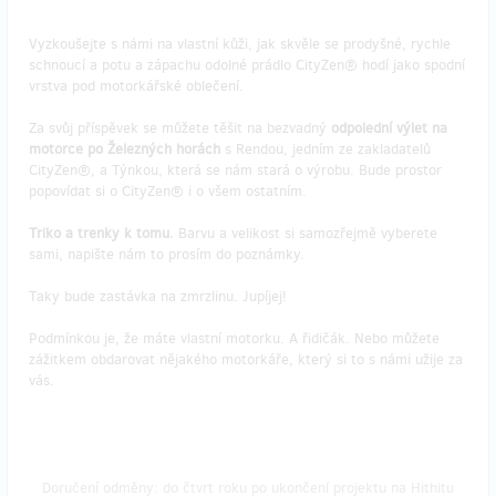
Vyzkoušejte s námi na vlastní kůži, jak skvěle se prodyšné, rychle
schnoucí a potu a zápachu odolné prádlo CityZen® hodí jako spodní
vrstva pod motorkářské oblečení.
Za svůj příspěvek se můžete těšit na bezvadný
odpolední výlet na
motorce po Železných horách
s Rendou, jedním ze zakladatelů
CityZen®, a Týnkou, která se nám stará o výrobu. Bude prostor
popovídat si o CityZen® i o všem ostatním.
Triko a trenky k tomu.
Barvu a velikost si samozřejmě vyberete
sami, napište nám to prosím do poznámky.
Taky bude zastávka na zmrzlinu. Jupíjej!
Podmínkou je, že máte vlastní motorku. A řidičák. Nebo můžete
zážitkem obdarovat nějakého motorkáře, který si to s námi užije za
vás.
Doručení odměny: do čtvrt roku po ukončení projektu na Hithitu