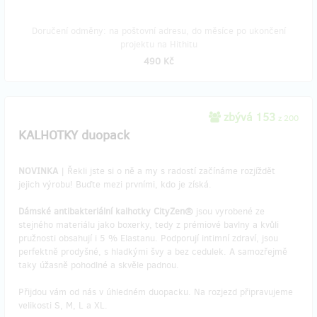
Doručení odměny: na poštovní adresu, do měsíce po ukončení
projektu na Hithitu
490 Kč
zbývá 153
z 200
KALHOTKY duopack
NOVINKA
| Řekli jste si o ně a my s radostí začínáme rozjíždět
jejich výrobu! Buďte mezi prvními, kdo je získá.
Dámské antibakteriální kalhotky CityZen®
jsou vyrobené ze
stejného materiálu jako boxerky, tedy z prémiové bavlny a kvůli
pružnosti obsahují i 5 % Elastanu. Podporují intimní zdraví, jsou
perfektně prodyšné, s hladkými švy a bez cedulek. A samozřejmě
taky úžasně pohodlné a skvěle padnou.
Přijdou vám od nás v úhledném duopacku. Na rozjezd připravujeme
velikosti S, M, L a XL.