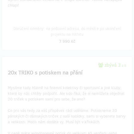
chlapi!
Doručení odměny: na poštovní adresu, do měsíce po ukončení
projektu na Hithitu
7 990 Kč
zbývá 3
z 5
20x TRIKO s potiskem na přání
Myslíme tady hlavně na firemní kolektivy či sportovní a jiné kluby,
které by nás chtěly podpořit. Ale kdo říká, že si nemůžete objednat
20 triček s potiskem sami pro sebe, že ano?
Co pro vás tedy za váš příspěvek rádi uděláme: Potiskneme 20
pánských či dámských triček z naší nabídky, sami si vyberete barvy
a velikosti. Motiv nám dodáte vy. Musí být v křivkách.
V ceně máte jednobarevný potisk do velikosti A5 vepředu nebo