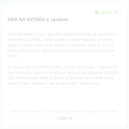
zbývá 3
z 3
HRA NA KYTARU s Jankem
Kdysi za dávných časů, kdy ještě bývaly koncerty, se kytarista a
markeťák CityZen® v jedné osobě na pódiu nejednou pořádně
zapotil. I proto Janek nedá na trička CityZen® dopustit. A to je
přece velká paráda, dělat marketing produktu, kterému opravdu
věříte!
Ať jste na tom s brnkáním dobře, špatně nebo vůbec, s Jankem si
dáte něco jako lekci hry na kytaru (nástroj vám případně zapůjčí).
Pak spolu projdete sklad a zážitky proberete nad hrnkem dobré
kávy. To vše v Chrudimi, kde je CityZen® i Janek doma.
Doručení odměny: do čtvrt roku po ukončení projektu na Hithitu
2 990 Kč