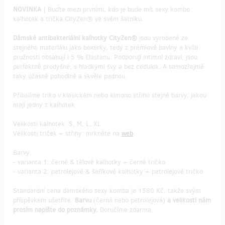
NOVINKA
| Buďte mezi prvními, kdo je bude mít sexy kombo
kalhotek a trička CityZen® ve svém šatníku.
Dámské antibakteriální kalhotky CityZen®
jsou vyrobené ze
stejného materiálu jako boxerky, tedy z prémiové bavlny a kvůli
pružnosti obsahují i 5 % Elastanu. Podporují intimní zdraví, jsou
perfektně prodyšné, s hladkými švy a bez cedulek. A samozřejmě
taky úžasně pohodlné a skvěle padnou.
Přibalíme triko v klasickém nebo kimono střihu stejné barvy, jakou
mají jedny z kalhotek.
Velikosti kalhotek: S, M, L, XL
Velikosti triček + střihy: mrkněte na
web
Barvy:
- varianta 1: černé & tělové kalhotky + černé tričko
- varianta 2: petrolejové & šeříkové kalhotky + petrolejové tričko
Standardní cena dámského sexy komba je 1580 Kč, takže svým
příspěvkem ušetříte.
Barvu
(černá nebo petrolejová)
a velikosti nám
prosím napište do poznámky.
Doručíme zdarma.