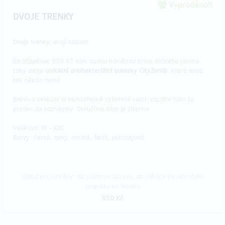
Vyprodáno!!
DVOJE TRENKY
Dvoje trenky, dvojí radost!
Za příspěvek 950 Kč vám budou odměnou krom dobrého pocitu
taky dvoje
unikátní antibakteriální boxerky CityZen®
, které hned
tak někdo nemá.
Barvu a velikost si samozřejmě vyberete sami, napište nám to
prosím do poznámky. Doručíme vám je zdarma.
Velikosti: M - XXL
Barvy: černá, navy, modrá, šedá, petrolejová
Doručení odměny: na poštovní adresu, do měsíce po ukončení
projektu na Hithitu
950 Kč