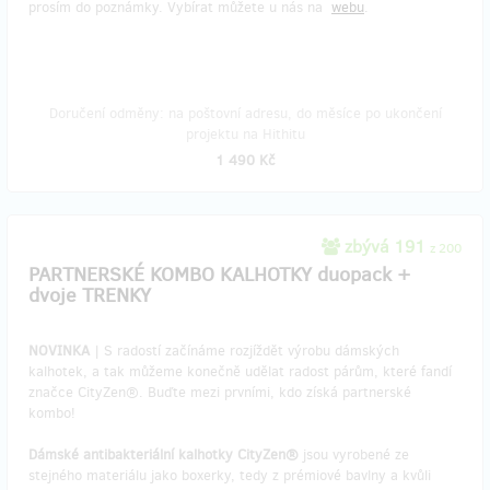
prosím do poznámky. Vybírat můžete u nás na
webu
.
Doručení odměny: na poštovní adresu, do měsíce po ukončení
projektu na Hithitu
1 490 Kč
zbývá 191
z 200
PARTNERSKÉ KOMBO KALHOTKY duopack +
dvoje TRENKY
NOVINKA
| S radostí začínáme rozjíždět výrobu dámských
kalhotek, a tak můžeme konečně udělat radost párům, které fandí
značce CityZen®. Buďte mezi prvními, kdo získá partnerské
kombo!
Dámské antibakteriální kalhotky CityZen®
jsou vyrobené ze
stejného materiálu jako boxerky, tedy z prémiové bavlny a kvůli