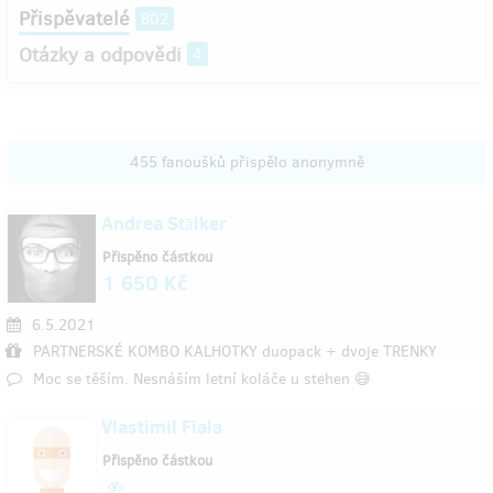
Přispěvatelé
802
Otázky a odpovědi
4
455 fanoušků přispělo anonymně
Andrea Stālker
Přispěno částkou
1 650 Kč
6.5.2021
PARTNERSKÉ KOMBO KALHOTKY duopack + dvoje TRENKY
Moc se těším. Nesnáším letní koláče u stehen 😅
Vlastimil Fiala
Přispěno částkou