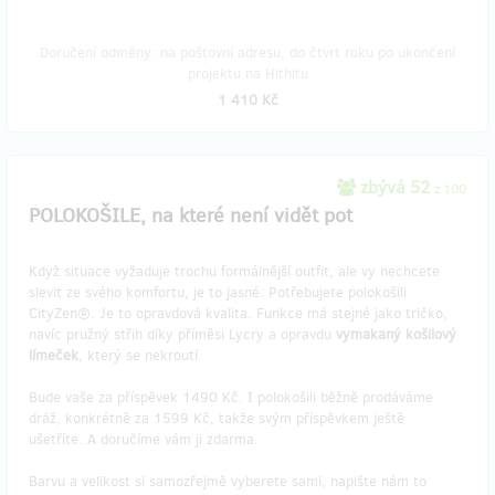
Doručení odměny: na poštovní adresu, do čtvrt roku po ukončení
projektu na Hithitu
1 410 Kč
zbývá 52
z 100
POLOKOŠILE, na které není vidět pot
Když situace vyžaduje trochu formálnější outfit, ale vy nechcete
slevit ze svého komfortu, je to jasné: Potřebujete polokošili
CityZen®. Je to opravdová kvalita. Funkce má stejné jako tričko,
navíc pružný střih díky příměsi Lycry a opravdu
vymakaný košilový
límeček
, který se nekroutí.
Bude vaše za příspěvek 1490 Kč. I polokošili běžně prodáváme
dráž, konkrétně za 1599 Kč, takže svým příspěvkem ještě
ušetříte. A doručíme vám ji zdarma.
Barvu a velikost si samozřejmě vyberete sami, napište nám to