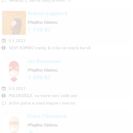
Velikost L, barva navy prosím :-)
Andrea Gogelová
Přispěno částkou
1 150 Kč
5.5.2021
SEXY KOMBO trenky & triko ve stejné barvě
Jan Rosenauer
Přispěno částkou
1 499 Kč
5.5.2021
POLOKOŠILE, na které není vidět pot
držím palce a snad klapne i merino
Ivana Tláskalová
Přispěno částkou