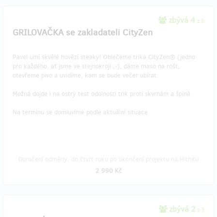
zbývá 4
z 5
GRILOVAČKA se zakladateli CityZen
Pavel umí skvělé hovězí steaky! Oblečeme trika CityZen® (jedno
pro každého, ať jsme ve stejnokroji ;-), dáme maso na rošt,
otevřeme pivo a uvidíme, kam se bude večer ubírat.
Možná dojde i na ostrý test odolnosti trik proti skvrnám a špíně.
Na termínu se domluvíme podle aktuální situace.
Doručení odměny: do čtvrt roku po ukončení projektu na Hithitu
2 990 Kč
zbývá 2
z 3