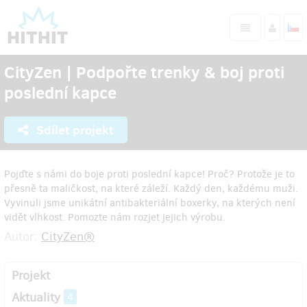
CityZen | Podpořte trenky & boj proti
poslední kapce
Sdílet projekt
Pojďte s námi do boje proti poslední kapce! Proč? Protože je to
přesně ta maličkost, na které záleží. Každý den, každému muži.
Vyvinuli jsme unikátní antibakteriální boxerky, na kterých není
vidět vlhkost. Pomozte nám rozjet jejich výrobu.
Autor:
CityZen®
Projekt
Aktuality
4