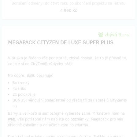
Doručení odměny: do čtvrt roku po ukončení projektu na Hithitu
4 990 Kč
zbývá 9
z 15
MEGAPACK CITYZEN DE LUXE SUPER PLUS
V titulku je řečeno vše podstatné, zbývá doplnit, že to je přesně to,
co jste si od CityZen® vždycky přáli.
No dobře. Balík obsahuje:
6x trenky
4x triko
2x polokošile
BONUS: věnování podepsatné od všech tří zakladatelů CityZen®
:-)
Barvy a velikosti si samozřejmě vyberete sami. Mrkněte k nám na
web
. Vše potřebné nám napište do poznámky. Megapack pro vás
úhledně zabalíme a doručíme vám ho zdarma.
Oproti standardním cenám na e-shopu ušetříte. Takhle nakupujou