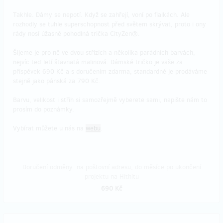
Takhle. Dámy se nepotí. Když se zahřejí, voní po fialkách. Ale
rozhodly se tuhle superschopnost před světem skrývat, proto i ony
rády nosí úžasně pohodlná trička CityZen®.
Šijeme je pro ně ve dvou střizích a několika parádních barvách,
nejvíc teď letí šťavnatá malinová. Dámské tričko je vaše za
příspěvek 690 Kč a s doručením zdarma, standardně je prodáváme
stejně jako pánská za 790 Kč.
Barvu, velikost i střih si samozřejmě vyberete sami, napište nám to
prosím do poznámky.
Vybírat můžete u nás na
webu
.
Doručení odměny: na poštovní adresu, do měsíce po ukončení
projektu na Hithitu
690 Kč