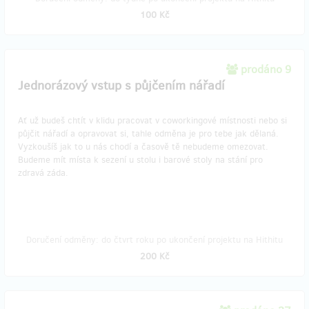
100 Kč
prodáno 9
Jednorázový vstup s půjčením nářadí
Ať už budeš chtít v klidu pracovat v coworkingové místnosti nebo si
půjčit nářadí a opravovat si, tahle odměna je pro tebe jak dělaná.
Vyzkoušíš jak to u nás chodí a časově tě nebudeme omezovat.
Budeme mít místa k sezení u stolu i barové stoly na stání pro
zdravá záda.
Doručení odměny: do čtvrt roku po ukončení projektu na Hithitu
200 Kč