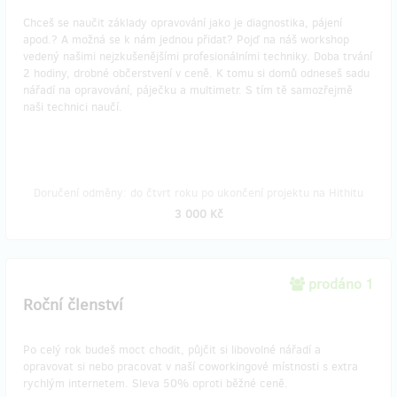
Chceš se naučit základy opravování jako je diagnostika, pájení
apod.? A možná se k nám jednou přidat? Pojď na náš workshop
vedený našimi nejzkušenějšími profesionálními techniky. Doba trvání
2 hodiny, drobné občerstvení v ceně. K tomu si domů odneseš sadu
nářadí na opravování, páječku a multimetr. S tím tě samozřejmě
naši technici naučí.
Doručení odměny: do čtvrt roku po ukončení projektu na Hithitu
3 000 Kč
prodáno 1
Roční členství
Po celý rok budeš moct chodit, půjčit si libovolné nářadí a
opravovat si nebo pracovat v naší coworkingové místnosti s extra
rychlým internetem. Sleva 50% oproti běžné ceně.