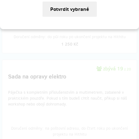
chybějící náhradní díly. Workshop i vás provede základy 3D tisku a
vytisknutý výrobek si odnesete s sebou.
Doručení odměny: do půl roku po ukončení projektu na Hithitu
1 250 Kč
zbývá 19
z 20
Sada na opravy elektro
Páječka s kompletním příslušenstvím a multimetrem, zabalené v
praktickém pouzdře. Pokud s tím budeš chtít naučit, přikup si náš
workshop nebo obojí dohromady.
Doručení odměny: na poštovní adresu, do čtvrt roku po ukončení
projektu na Hithitu