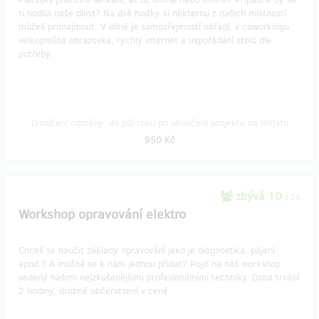
ti hodila naše dílna? Na dvě hoďky si některou z našich místností
můžeš pronajmout. V dílně je samozřejmostí nářadí, v coworkingu
velkoplošná obrazovka, rychlý internet a uspořádání stolů dle
potřeby.
Doručení odměny: do půl roku po ukončení projektu na Hithitu
950 Kč
zbývá 10
z 25
Workshop opravování elektro
Chceš se naučit základy opravování jako je diagnostika, pájení
apod.? A možná se k nám jednou přidat? Pojď na náš workshop
vedený našimi nejzkušenějšími profesionálními techniky. Doba trvání
2 hodiny, drobné občerstvení v ceně.