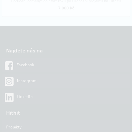
Doručení odměny: do čtvrt roku po ukončení projektu na Hithitu
7 000 Kč
Najdete nás na
Facebook
Instagram
LinkedIn
Hithit
Projekty