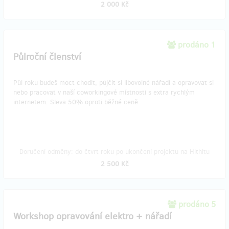
2 000 Kč
prodáno 1
Půlroční členství
Půl roku budeš moct chodit, půjčit si libovolné nářadí a opravovat si
nebo pracovat v naší coworkingové místnosti s extra rychlým
internetem. Sleva 50% oproti běžné ceně.
Doručení odměny: do čtvrt roku po ukončení projektu na Hithitu
2 500 Kč
prodáno 5
Workshop opravování elektro + nářadí