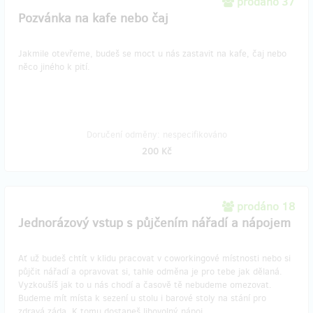
prodáno 37
Pozvánka na kafe nebo čaj
Jakmile otevřeme, budeš se moct u nás zastavit na kafe, čaj nebo
něco jiného k pití.
Doručení odměny: nespecifikováno
200 Kč
prodáno 18
Jednorázový vstup s půjčením nářadí a nápojem
Ať už budeš chtít v klidu pracovat v coworkingové místnosti nebo si
půjčit nářadí a opravovat si, tahle odměna je pro tebe jak dělaná.
Vyzkoušíš jak to u nás chodí a časově tě nebudeme omezovat.
Budeme mít místa k sezení u stolu i barové stoly na stání pro
zdravá záda. K tomu dostaneš libovolný nápoj.