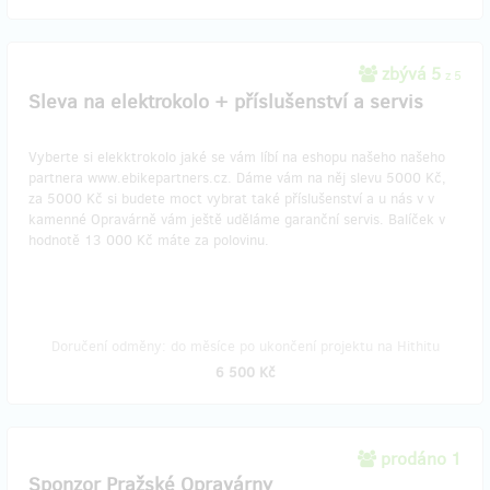
zbývá 5
z 5
Sleva na elektrokolo + příslušenství a servis
Vyberte si elekktrokolo jaké se vám líbí na eshopu našeho našeho
partnera www.ebikepartners.cz. Dáme vám na něj slevu 5000 Kč,
za 5000 Kč si budete moct vybrat také příslušenství a u nás v v
kamenné Opravárně vám ještě uděláme garanční servis. Balíček v
hodnotě 13 000 Kč máte za polovinu.
Doručení odměny: do měsíce po ukončení projektu na Hithitu
6 500 Kč
prodáno 1
Sponzor Pražské Opravárny