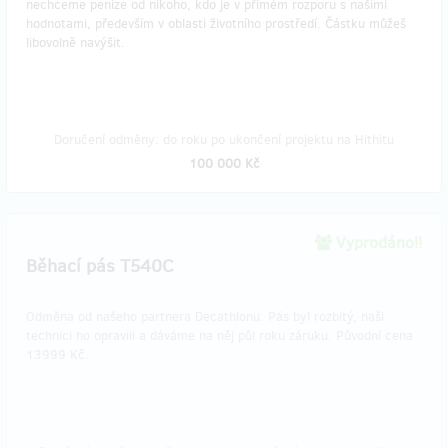
nechceme peníze od nikoho, kdo je v přímém rozporu s našimi
hodnotami, především v oblasti životního prostředí. Částku můžeš
libovolně navýšit.
Doručení odměny: do roku po ukončení projektu na Hithitu
100 000 Kč
Vyprodáno!!
Běhací pás T540C
Odměna od našeho partnera Decathlonu. Pás byl rozbitý, naši
technici ho opravili a dáváme na něj půl roku záruku. Původní cena
13999 Kč.