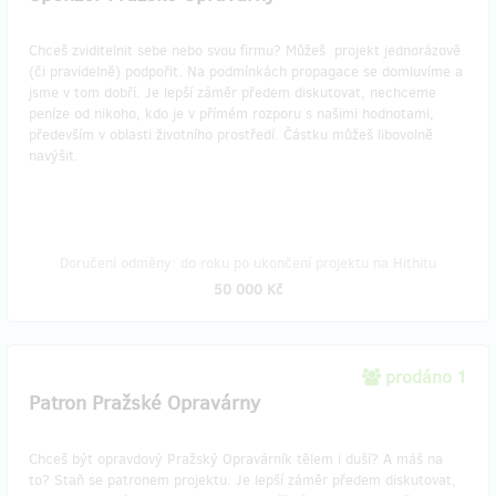
Chceš zviditelnit sebe nebo svou firmu? Můžeš projekt jednorázově
(či pravidelně) podpořit. Na podmínkách propagace se domluvíme a
jsme v tom dobří. Je lepší záměr předem diskutovat, nechceme
peníze od nikoho, kdo je v přímém rozporu s našimi hodnotami,
především v oblasti životního prostředí. Částku můžeš libovolně
navýšit.
Doručení odměny: do roku po ukončení projektu na Hithitu
50 000 Kč
prodáno 1
Patron Pražské Opravárny
Chceš být opravdový Pražský Opravárník tělem i duší? A máš na
to? Staň se patronem projektu. Je lepší záměr předem diskutovat,