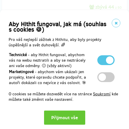
zbývá 44
z 50
Vstup na slavnostní otevření
Aby Hithit fungoval, jak má (souhlas
s cookies 🍪)
Přijď na slavnostní otevření Pražské Opravárny. Pokud nás covid do
otvíračky neopustí, přesuneme párty na příznivější dobu, určitě o ni
Pro váš nejlepší zážitek z Hithitu, aby byly projekty
nepřijdete. V ceně vstup, občerstvení a nápoje.
úspěšnější a svět duhovější. 🌈
Technické
- aby Hithit fungoval, abychom
vás na webu neztratili a aby se neztrácely
ani vaše odměny. 🙂 (vždy aktivní)
Doručení odměny: do roku po ukončení projektu na Hithitu
Marketingové
- abychom vám ukázali jen
1 200 Kč
projekty, které opravdu chcete podpořit, a
autoři dokázali co nejvíce z vás oslovit. 🎯
O cookies se můžete dozvedět více na stránce
Soukromí
kde
prodáno 0
můžete také změnit vaše nastavení.
NOVĚ: Workshop 3D tisku
Opravování a 3D tisk jdou dost dobře dohromady.y Proto chceme
pořídit na pobočku 3D tiskárnu. Je na ní totiž možné vytisknout