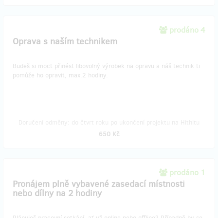
prodáno 4
Oprava s naším technikem
Budeš si moct přinést libovolný výrobek na opravu a náš technik ti
pomůže ho opravit, max.2 hodiny.
Doručení odměny: do čtvrt roku po ukončení projektu na Hithitu
650 Kč
prodáno 1
Pronájem plně vybavené zasedací místnosti
nebo dílny na 2 hodiny
Plánuješ pracovní setkání, ať už online nebo offline? Případně by se