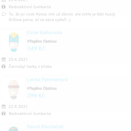
Radioaktivní čumkarta
To, že jsi cvok Honzo vím už dávno, ale tohle je fakt hustý.
Držíme palce, ať se akce vydaří ;)
Ester Kaňovská
Přispěno částkou
349 Kč
23.4.2021
Černobyl hezky z blízka
Lenka Fahrnerová
Přispěno částkou
399 Kč
22.4.2021
Radioaktivní čumkarta
David Macháček