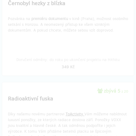
Černobyl hezky z blízka
Pozvánka na
premiéru dokumentu
v kině (Praha), možnost osobního
setkání s Honzou. A neomezený přístup ke všem vzniklým
dokumentům. A pokud chcete, můžete sebou vzít doprovod.
Doručení odměny: do roku po ukončení projektu na Hithitu
349 Kč
zbývá 5
z 20
Radioaktivní fuska
Díky našemu novému partnerovi
ToActivity
Vám můžeme nabídnout
luxusní ponožky, ze kterých radiace doslova září. Ponožky VOXX
jsou kvalitní a hlavně české. A tak odměnou podpoříte i jejich
výrobce. K tomu Vám přidáme betelnó placku se špicovým