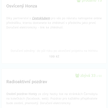
prodáno 15
Osvícený Honza
Díky partnerství s
Cestoklubem
pro vás po návratu nahrajeme online
přednášku, kterou dostanete ke zhlédnutí v předstihu jako první.
Doručení elektronicky - link ke zhlédnutí.
Doručení odměny: do půl roku po ukončení projektu na Hithitu
199 Kč
zbývá 33
z 50
Radioaktivní pozdrav
Osobní pozdrav Honzy
ze zóny hezky live na stránkách Černobylu
na kolečkách (facebook, web). Pozdrav pro každého přispěvatele
bude osobní, jmenovitý. Doručení elektronicky.