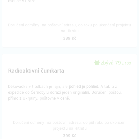
osobně v Praze.
Doručení odměny: na poštovní adresu, do roku po ukončení projektu
na Hithitu
389 Kč
zbývá 79
z 100
Radioaktivní čumkarta
Děkovačka v titulkách je fajn, ale
pohled je pohled
. A tak ti z
expedice do Černobylu dorazí jeden originální. Doručení poštou,
přímo z Ukrjainy, poštovné v ceně.
Doručení odměny: na poštovní adresu, do půl roku po ukončení
projektu na Hithitu
399 Kč