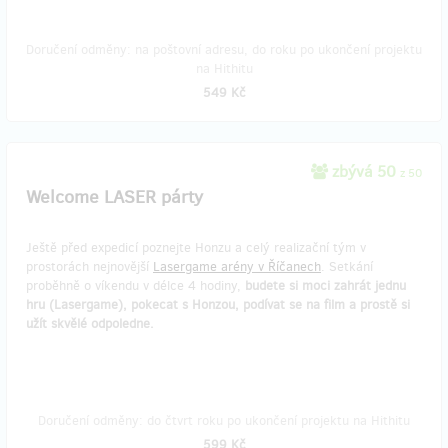
Doručení odměny: na poštovní adresu, do roku po ukončení projektu
na Hithitu
549 Kč
zbývá 50
z 50
Welcome LASER párty
Ještě před expedicí poznejte Honzu a celý realizační tým v
prostorách nejnovější
Lasergame arény v Říčanech
. Setkání
proběhně o víkendu v délce 4 hodiny,
budete si moci zahrát jednu
hru (Lasergame), pokecat s Honzou, podívat se na film a prostě si
užít skvělé odpoledne.
Doručení odměny: do čtvrt roku po ukončení projektu na Hithitu
599 Kč