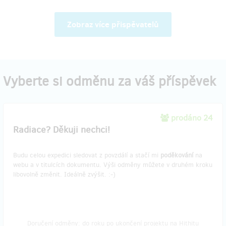
Zobraz více přispěvatelů
Vyberte si odměnu za váš příspěvek
prodáno 24
Radiace? Děkuji nechci!
Budu celou expedici sledovat z povzdálí a stačí mi
poděkování
na
webu a v titulcích dokumentu. Výši odměny můžete v druhém kroku
libovolně změnit. Ideálně zvýšit. :-)
Doručení odměny: do roku po ukončení projektu na Hithitu