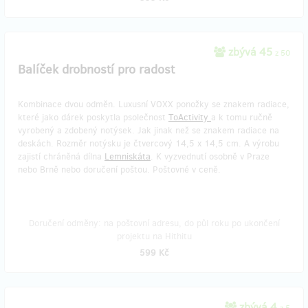
zbývá 45
z 50
Balíček drobností pro radost
Kombinace dvou odměn. Luxusní VOXX ponožky se znakem radiace,
které jako dárek poskytla psolečnost
ToActivity
a k tomu ručně
vyrobený a zdobený notýsek. Jak jinak než se znakem radiace na
deskách. Rozměr notýsku je čtvercový 14,5 x 14,5 cm. A výrobu
zajistí chráněná dílna
Lemniskáta
. K vyzvednutí osobně v Praze
nebo Brně nebo doručení poštou. Poštovné v ceně.
Doručení odměny: na poštovní adresu, do půl roku po ukončení
projektu na Hithitu
599 Kč
zbývá 4