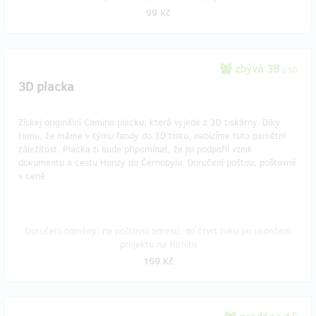
99 Kč
zbývá 38
z 50
3D placka
Získej originální Camino placku, která vyjede z 3D tiskárny. Díky
tomu, že máme v týmu fandy do 3D tisku, nabízíme tuto pamětní
záležitost. Placka ti bude připomínat, že jsi podpořil vznik
dokumentu a cestu Honzy do Černobylu. Doručení poštou, poštovné
v ceně.
Doručení odměny: na poštovní adresu, do čtvrt roku po ukončení
projektu na Hithitu
169 Kč