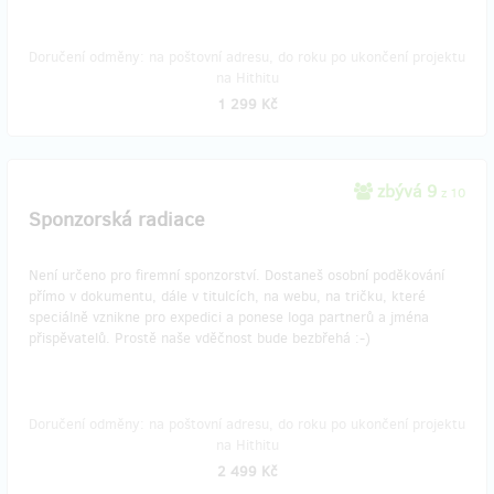
Doručení odměny: na poštovní adresu, do roku po ukončení projektu
na Hithitu
1 299 Kč
zbývá 9
z 10
Sponzorská radiace
Není určeno pro firemní sponzorství. Dostaneš osobní poděkování
přímo v dokumentu, dále v titulcích, na webu, na tričku, které
speciálně vznikne pro expedici a ponese loga partnerů a jména
přispěvatelů. Prostě naše vděčnost bude bezbřehá :-)
Doručení odměny: na poštovní adresu, do roku po ukončení projektu
na Hithitu
2 499 Kč