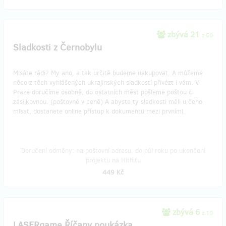
zbývá 21
z 50
Sladkosti z Černobylu
Mlsáte rádi? My ano, a tak určitě budeme nakupovat. A můžeme
něco z těch vyhlášených ukrajinských sladkostí přivézt i vám. V
Praze doručíme osobně, do ostatních měst pošleme poštou či
zásilkovnou. (poštovné v ceně) A abyste ty sladkosti měli u čeho
mlsat, dostanete online přístup k dokumentu mezi prvními.
Doručení odměny: na poštovní adresu, do půl roku po ukončení
projektu na Hithitu
449 Kč
zbývá 6
z 10
LASERgame Říčany poukázka