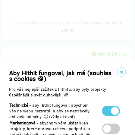
Doručení odměny: do půl roku po ukončení projektu na Hithitu
249 Kč
zbývá 94
z 100
Notýsek se znakem radiace
Aby Hithit fungoval, jak má (souhlas
Získejte originální ručně vyráběný sešit z chráněné dílny
s cookies 🍪)
Lemniskáta, která letos slaví 10 let. Sešit má rozměry 14,5 x 14,5
cm, je se zaoblenými rohy a na deskách najdete zdobení
Pro váš nejlepší zážitek z Hithitu, aby byly projekty
radioaktivního znaku technikou, které se říká "ťupání". Celý sešit je
úspěšnější a svět duhovější. 🌈
vyrobený ručně. A pokud si budete přát, Honza vám do něj otiskne
Technické
- aby Hithit fungoval, abychom
svůj palec. Podepsat se žel už nezvládne. K vyzvednutí osobně v
vás na webu neztratili a aby se neztrácely
Praze nebo doručení poštou. Poštovné v ceně.
ani vaše odměny. 🙂 (vždy aktivní)
Marketingové
- abychom vám ukázali jen
projekty, které opravdu chcete podpořit, a
autoři dokázali co nejvíce z vás oslovit. 🎯
Doručení odměny: na poštovní adresu, do čtvrt roku po ukončení