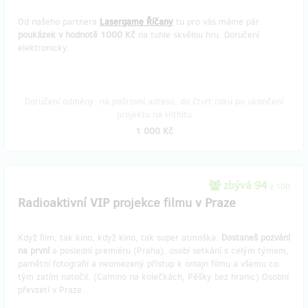
Od našeho partnera
Lasergame Říčany
tu pro vás máme pár
poukázek v hodnotě 1000 Kč
na tuhle skvělou hru. Doručení
elektronicky.
Doručení odměny: na poštovní adresu, do čtvrt roku po ukončení
projektu na Hithitu
1 000 Kč
zbývá 94
z 100
Radioaktivní VIP projekce filmu v Praze
Když film, tak kino, když kino, tak super atmoška.
Dostaneš pozvání
na první
a poslední premiéru (Praha), osobí setkání s celým týmem,
pamětní fotografii a neomezený přístup k onlajn filmu a všemu co
tým zatím natočil. (Camino na kolečkách, Pěšky bez hranic) Osobní
převzetí v Praze.