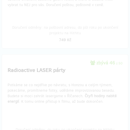
vybrat tu NEJ pro vás. Doručení poštou, poštovné v ceně.
Doručení odměny: na poštovní adresu, do půl roku po ukončení
projektu na Hithitu
749 Kč
zbývá 46
z 50
Radioactive LASER párty
Potkáme se co nejdříve po návratu, s Honzou a celým týmem,
pokecáme, promítneme fotky, uděláme improvizovanou besedu.
Budete si moci zahrát lasergame v Říčanech.
Čtyři hodiny nabité
energií
. K tomu online přístup k filmu, až bude dokončen.
Doručení odměny: do roku po ukončení projektu na Hithitu