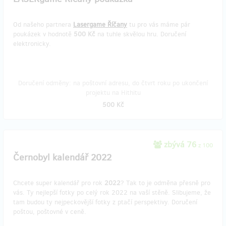
Od našeho partnera
Lasergame Říčany
tu pro vás máme pár
poukázek v hodnotě
500
Kč
na tuhle skvělou hru. Doručení
elektronicky.
Doručení odměny: na poštovní adresu, do čtvrt roku po ukončení
projektu na Hithitu
500 Kč
zbývá 76
z 100
Černobyl kalendář 2022
Chcete super kalendář pro rok
2022
? Tak to je odměna přesně pro
vás. Ty nejlepší fotky po celý rok 2022 na vaší stěně. Slibujeme, že
tam budou ty nejpeckovější fotky z ptačí perspektivy. Doručení
poštou, poštovné v ceně.