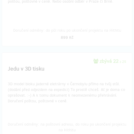
poštou, poštovné v ceně. Nebo osobní odběr v Praze či Brně.
Doručení odměny: do půl roku po ukončení projektu na Hithitu
899 Kč
zbývá 22
z 25
Jedu v 3D tisku
3D model bloku jaderné eletrárny v Černobylu přímo na tvůj stůl.
(dodání před odjezdem na expedici) To prostě chceš. Ať je doma co
oprašovat. :-) A k tomu dokument k neomezenému přehrávání.
Doručení poštou, poštovné v ceně.
Doručení odměny: na poštovní adresu, do roku po ukončení projektu
na Hithitu