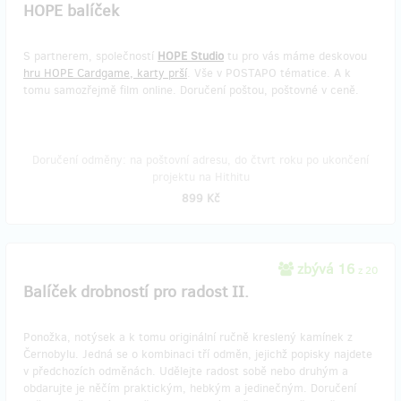
HOPE balíček
S partnerem, společností
HOPE Studio
tu pro vás máme deskovou
hru HOPE Cardgame, karty prší
. Vše v POSTAPO tématice. A k
tomu samozřejmě film online. Doručení poštou, poštovné v ceně.
Doručení odměny: na poštovní adresu, do čtvrt roku po ukončení
projektu na Hithitu
899 Kč
zbývá 16
z 20
Balíček drobností pro radost II.
Ponožka, notýsek a k tomu originální ručně kreslený kamínek z
Černobylu. Jedná se o kombinaci tří odměn, jejichž popisky najdete
v předchozích odměnách. Udělejte radost sobě nebo druhým a
obdarujte je něčím praktickým, hebkým a jedinečným. Doručení