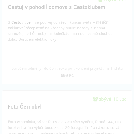
z 5
Cestuj v pohodlí domova s Cestoklubem
S
Cestoklubem
se podívej do všech končin světa –
měsíční
exkluzivní předplatné
na všechny online besedy a k tomu
samozřejme i Černobyl na kolečkách na neomezeně dlouhou
dobu. Doručení elektronicky.
Doručení odměny: do čtvrt roku po ukončení projektu na Hithitu
699 Kč
zbývá 10
z 20
Foto Černobyl
Foto vzpomínka
, výběr fotky dle vlastního výběru, formát A4, tisk
fotokvalita (na výběr bude z cca 20 fotografií). Po návratu se vám
ozveme emailem, zašleme galerii fotek, z které si budete moci