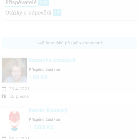
Přispěvatelé
278
Otázky a odpovědi
11
148 fanoušků přispělo anonymně
Radomila Antošová
Přispěno částkou
169 Kč
23.4.2021
3D placka
Roman Kopecký
Přispěno částkou
1 000 Kč
23.4.2021