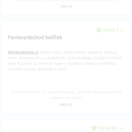
799 Kč
zbývá 1
z 3
Fantasyobchod balíček
Fantasyobchod.cz
daroval sadu, každý balíček obsahuje fantasy,
knihu, deskovou hru (v angličtině), knihu Pohádky čajových skřítků
aneb Putování za severním čajem a koženou fantasy peněženku.
Doručení poštou, poštovné v ceně.
Doručení odměny: na poštovní adresu, do čtvrt roku po ukončení
projektu na Hithitu
849 Kč
zbývá 49
z 50