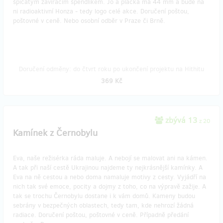
špičatým zavíracím špendlíkem. Jo a placka má 44 mm a bude na
ni radioaktivní Honza - tedy logo celé akce. Doručení poštou,
poštovné v ceně. Nebo osobní odběr v Praze či Brně.
Doručení odměny: do čtvrt roku po ukončení projektu na Hithitu
369 Kč
zbývá 13
z 20
Kamínek z Černobylu
Eva, naše režisérka ráda maluje. A nebojí se malovat ani na kámen.
A tak při naší cestě Ukrajinou najdeme ty nejkrásnější kamínky. A
Eva na ně cestou a nebo doma namaluje motivy z cesty. Vyjádří na
nich tak své emoce, pocity a dojmy z toho, co na výpravě zažije. A
tak se trochu Černobylu dostane i k vám domů. Kameny budou
sebrány v bezpečných oblastech, tedy tam, kde nehrozí žádná
radiace. Doručení poštou, poštovné v ceně. Případně předání