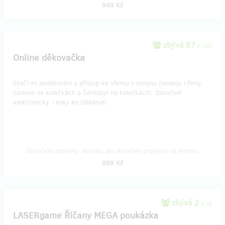
949 Kč
zbývá 87
z 100
Online děkovačka
Stačí mi poděkování a přístup ke všemu v onlajnu (besedy i filmy
Camino na kolečkách a Černobyl na kolečkách). Doručení
elektronicky - linky ke zhlédnutí.
Doručení odměny: do roku po ukončení projektu na Hithitu
999 Kč
zbývá 2
z 10
LASERgame Říčany MEGA poukázka