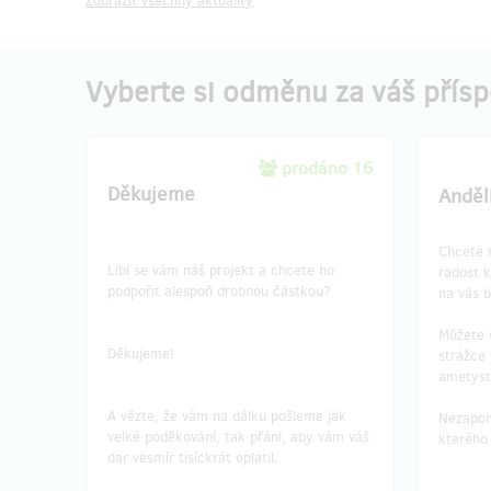
Zobrazit všechny aktuality
Vyberte si odměnu za váš přís
prodáno 16
Děkujeme
Anděl
Chcete 
Líbí se vám náš projekt a chcete ho
radost 
podpořit alespoň drobnou částkou?
na vás b
Můžete s
Děkujeme!
strážce 
ametyst
A vězte, že vám na dálku pošleme jak
Nezapom
velké poděkování, tak přání, aby vám váš
kterého 
dar vesmír tisíckrát oplatil.