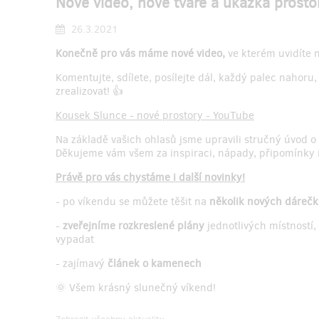
Nové video, nové tváře a ukázka prosto
26.3.2021
Konečně pro vás máme nové video,
ve kterém uvidíte n
Komentujte, sdílete, posílejte dál, každý palec nahor
zrealizovat! 👍
Kousek Slunce - nové prostory - YouTube
Na základě vašich ohlasů jsme upravili stručný úvod o 
Děkujeme vám všem za inspiraci, nápady, připomínky i 
Právě pro vás chystáme i další novinky!
- po víkendu se můžete těšit na
několik nových dáreč
-
zveřejníme rozkreslené plány
jednotlivých místností
vypadat
- zajímavý
článek o kamenech
🌞 Všem krásný slunečný víkend!