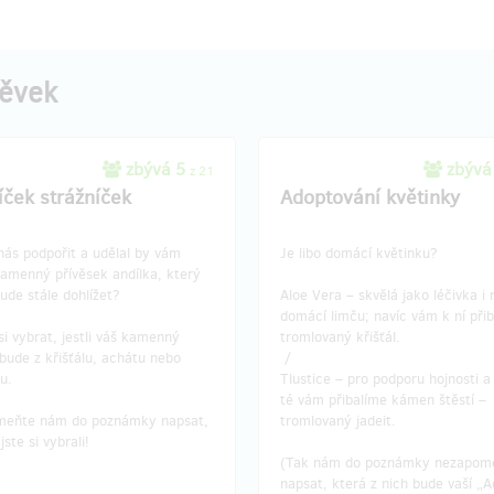
pěvek
zbývá 5
zbývá
z 21
íček strážníček
Adoptování květinky
nás podpořit a udělal by vám
Je libo domácí květinku?
kamenný přívěsek andílka, který
ude stále dohlížet?
Aloe Vera – skvělá jako léčivka i 
domácí limču; navíc vám k ní při
i vybrat, jestli váš kamenný
tromlovaný křišťál.
bude z křišťálu, achátu nebo
/
u.
Tlustice – pro podporu hojnosti a 
té vám přibalíme kámen štěstí –
eňte nám do poznámky napsat,
tromlovaný jadeit.
jste si vybrali!
(Tak nám do poznámky nezapom
napsat, která z nich bude vaší „A