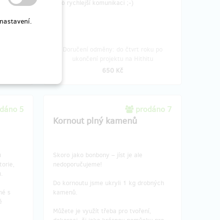
(pro rychlejší komunikaci ;-)
nastavení.
ukončení
Doručení odměny: do čtvrt roku po
ukončení projektu na Hithitu
650 Kč
dáno 5
prodáno 7
Kornout plný kamenů
u
Skoro jako bonbony – jíst je ale
torie,
nedoporučujeme!
u.
Do kornoutu jsme ukryli 1 kg drobných
né s
kamenů.
é
Můžete je využít třeba pro tvoření,