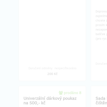
Dopravu 
zajistí
chcete z
prosím 
nezapo
balíček 
(pro ryc
Doručen
Doručení odměny: nespecifikováno
200 Kč
prodáno 8
Univerzální dárkový poukaz
Sada 
na 500,- kč
čiště