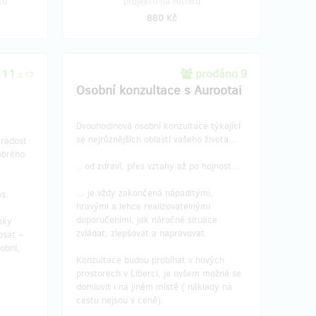
tu
projektu na Hithitu
880 Kč
 11
prodáno 9
z 17
Osobní konzultace s Aurootai
Dvouhodinová osobní konzultace týkající
se nejrůznějších oblastí vašeho života...
 radost
obrého
...od zdraví, přes vztahy až po hojnost...
... je vždy zakončená nápaditými,
s.
hravými a lehce realizovatelnými
doporučeními, jak náročné situace
mky
zvládat, zlepšovat a napravovat.
psat –
obní,
Konzultace budou probíhat v nových
prostorech v Liberci, je ovšem možné se
domluvit i na jiném místě ( náklady na
cestu nejsou v ceně).