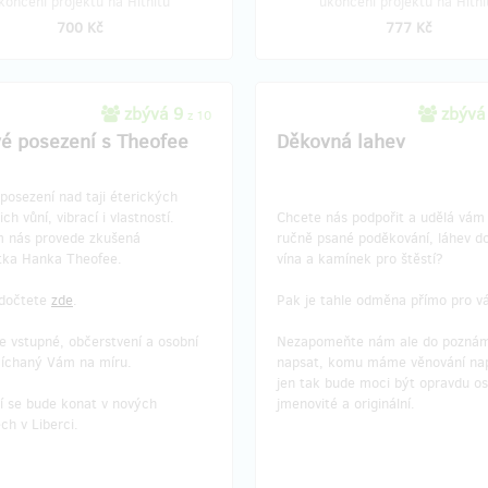
končení projektu na Hithitu
ukončení projektu na Hithi
700 Kč
777 Kč
zbývá 9
zbývá
z 10
é posezení s Theofee
Děkovná lahev
posezení nad taji éterických
jich vůní, vibrací i vlastností.
Chcete nás podpořit a udělá vám
 nás provede zkušená
ručně psané poděkování, láhev d
tka Hanka Theofee.
vína a kamínek pro štěstí?
 dočtete
zde
.
Pak je tahle odměna přímo pro vá
e vstupné, občerstvení a osobní
Nezapomeňte nám ale do pozná
míchaný Vám na míru.
napsat, komu máme věnování na
jen tak bude moci být opravdu os
í se bude konat v nových
jmenovité a originální.
ch v Liberci.