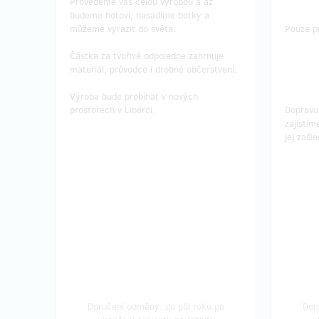
Provedeme vás celou výrobou a až
budeme hotovi, nasadíme botky a
můžeme vyrazit do světa.
Pouze p
Částka za tvořivé odpoledne zahrnuje
materiál, průvodce i drobné občerstvení.
Výroba bude probíhat v nových
prostorech v Liberci.
Dopravu
zajistí
jej zaš
Doručení odměny: do půl roku po
Dor