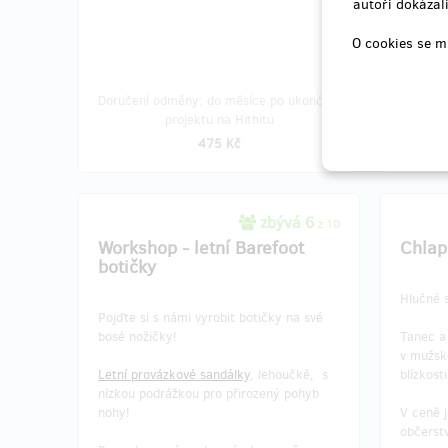
a telefo
autoři dokázali
komunika
O cookies se m
Doručení odměny: do měsíce po ukončení
Doručen
projektu na Hithitu
475 Kč
zbývá 6
z 10
Workshop - letní Barefoot
Chlap
botičky
Hlučné 
Pojďte si s námi vyrobit botičky na své
bosé nožičky!
Tanec a
v mužsk
Letní provázkové sandálky
, lehoučké, s
blízkost
nízkou podrážkou pro přirozený pohyb
nohy!
V ceně j
občerstv