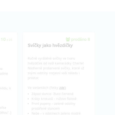
 10
prodáno 8
z 25
Svíčky jako hvězdičky
Ručně vyráběné svíčky ve tvaru
hvězdiček od naší kamarádky Charlie!
Nádherně probarvené svíčky, které už
na
svými odstíny rozjasní vaši náladu i
balíme
prostor.
Ve variantách (fotky
zde)
:
klidu, k
Západ slunce- žluto červená
Krásy krokusů - ružovo fialové
První pupeny - zelené odstíny
eňte
prozářené sluncem
délou“.)
Nebe - v odstínech zeleno modré