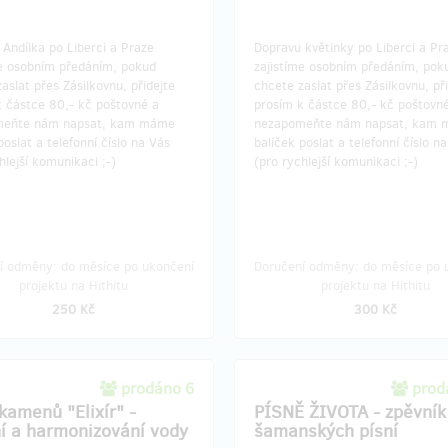
Andílka po Liberci a Praze
Dopravu květinky po Liberci a Pr
me osobním předáním, pokud
zajistíme osobním předáním, pok
aslat přes Zásilkovnu, přidejte
chcete zaslat přes Zásilkovnu, př
k částce 80,- kč poštovné a
prosím k částce 80,- kč poštovn
meňte nám napsat, kam máme
nezapomeňte nám napsat, kam
poslat a telefonní číslo na Vás
balíček poslat a telefonní číslo n
hlejší komunikaci ;-)
(pro rychlejší komunikaci ;-)
í odměny: do měsíce po ukončení
Doručení odměny: do měsíce po 
projektu na Hithitu
projektu na Hithitu
250 Kč
300 Kč
prodáno 6
prod
kamenů "Elixír" -
PÍSNĚ ŽIVOTA - zpěvník
ní a harmonizování vody
šamanských písní