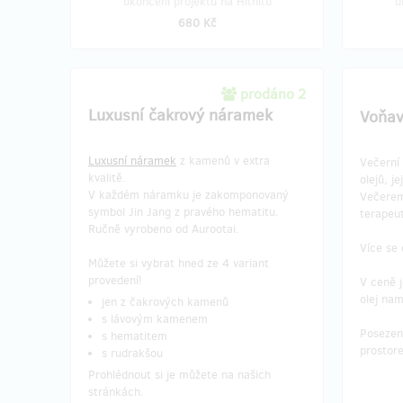
ukončení projektu na Hithitu
u
680 Kč
prodáno 2
Luxusní čakrový náramek
Voňav
Luxusní náramek
z kamenů v extra
Večerní 
kvalitě.
olejů, je
V každém náramku je zakomponovaný
Večerem
symbol Jin Jang z pravého hematitu.
terapeu
Ručně vyrobeno od Aurootai.
Více se
Můžete si vybrat hned ze 4 variant
provedení!
V ceně j
olej na
jen z čakrových kamenů
s lávovým kamenem
Posezen
s hematitem
prostore
s rudrakšou
Prohlédnout si je můžete na našich
stránkách.