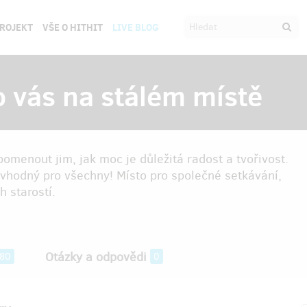
PROJEKT
VŠE O HITHIT
LIVE BLOG
vás na stálém místě
pomenout jim, jak moc je důležitá radost a tvořivost.
 vhodný pro všechny! Místo pro společné setkávání,
h starostí.
Otázky a odpovědi
80
0