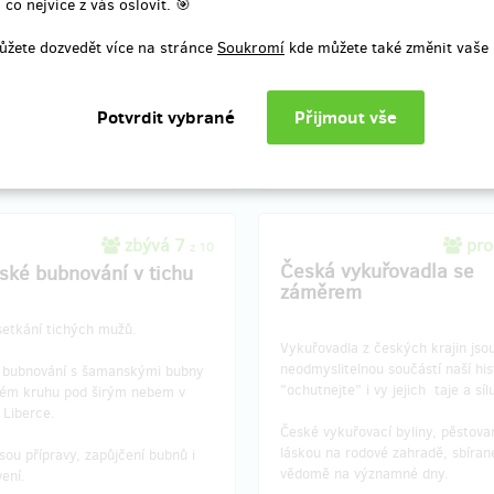
nní číslo na Vás (pro rychlejší
(pro rychlejší komunikaci ;-)
 co nejvíce z vás oslovit. 🎯
ci ;-)
ůžete dozvedět více na stránce
Soukromí
kde můžete také změnit vaše 
í odměny: do měsíce po ukončení
Doručení odměny: do měsíce po 
projektu na Hithitu
projektu na Hithitu
600 Kč
600 Kč
zbývá 7
pro
z 10
Česká vykuřovadla se
ské bubnování v tichu
záměrem
setkání tichých mužů.
Vykuřovadla z českých krajin jso
neodmyslitelnou součástí naší his
 bubnování s šamanskými bubny
"ochutnejte" i vy jejich taje a síl
ém kruhu pod širým nebem v
i Liberce.
České vykuřovací byliny, pěstova
láskou na rodové zahradě, sbíran
sou přípravy, zapůjčení bubnů i
vědomě na významné dny.
ení.