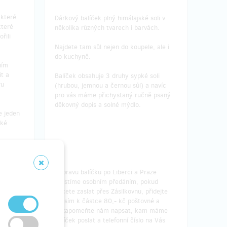
 které
Dárkový balíček plný himálajské soli v
které
několika různých tvarech i barvách.
ořili
Najdete tam sůl nejen do koupele, ale i
do kuchyně.
ním
it a
Balíček obsahuje 3 druhy sypké soli
ru
(hrubou, jemnou a černou sůl) a navíc
pro vás máme přichystaný ručně psaný
děkovný dopis a solné mýdlo.
e jeden
ské
ze
Dopravu balíčku po Liberci a Praze
ud
zajistíme osobním předáním, pokud
idejte
chcete zaslat přes Zásilkovnu, přidejte
é a
prosím k částce 80,- kč poštovné a
 máme
nezapomeňte nám napsat, kam máme
a Vás
balíček poslat a telefonní číslo na Vás