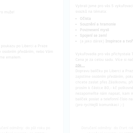
Vybrali jsme pro vás 5 vykuřovac
svazků na témata:
ro muže!
Očista
Souznění a hramonie
Povznesení mysli
Spojení se zemí
(a jako dárek)
Inspirace a tvoř
 poukazu po Liberci a Praze
me osobním předáním, nebo Vám
Vykuřovadla pro vás přichystala 
leme emailem.
Cena je za celou sadu. Více si na
zde...
Dopravu balíčku po Liberci a Pra
zajistíme osobním předáním, pok
chcete zaslat přes Zásilkovnu, př
prosím k částce 80,- kč poštovn
nezapomeňte nám napsat, kam
balíček poslat a telefonní číslo n
(pro rychlejší komunikaci ;-)
učení odměny: do půl roku po
Doručení odměny: do čtvrt ro