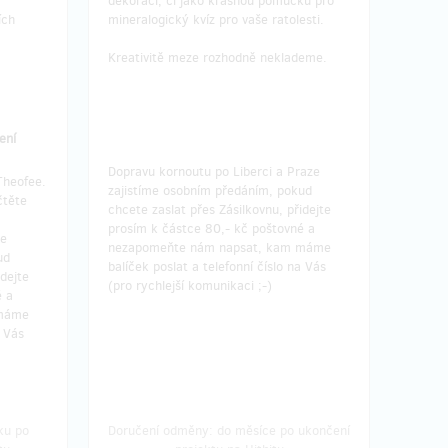
dekoraci, či jako krásnou pomůcku pro
ích
mineralogický kvíz pro vaše ratolesti.
Kreativitě meze rozhodně neklademe.
ení
Dopravu kornoutu po Liberci a Praze
Theofee.
zajistíme osobním předáním, pokud
čtěte
chcete zaslat přes Zásilkovnu, přidejte
prosím k částce 80,- kč poštovné a
ze
nezapomeňte nám napsat, kam máme
ud
balíček poslat a telefonní číslo na Vás
idejte
(pro rychlejší komunikaci ;-)
é a
 máme
a Vás
ku po
Doručení odměny: do měsíce po ukončení