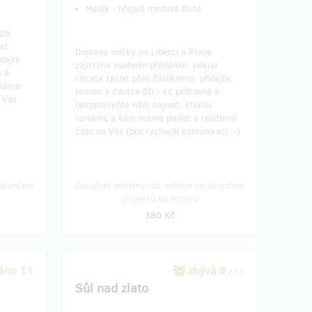
Medík - hřejivá medově žlutá
aze
ud
Dopravu svíčky po Liberci a Praze
idejte
zajistíme osobním předáním, pokud
é a
chcete zaslat přes Zásilkovnu, přidejte
 máme
prosím k částce 80,- kč poštovné a
a Vás
nezapomeňte nám napsat, kterou
variantu a kam máme poslat a telefonní
číslo na Vás (pro rychlejší komunikaci ;-)
ukončení
Doručení odměny: do měsíce po ukončení
projektu na Hithitu
380 Kč
áno 11
zbývá 8
z 11
Sůl nad zlato