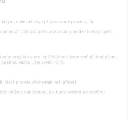
ru
áš tým, naše aktivity i připravované prostory. 🥳
u, komentář či každá pětistovka nám pomůže tento projekt
tomto projektu a pro lepší čitelnost jsme změnili font písma.
zpětnou vazbu. Jste skvělí! 👏 👍
ků,
které pro vás přichystali naši přátelé
, kde můžete nahlédnout, jak bude prostor po otevření