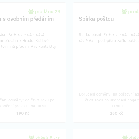
prodáno 23
prod
a s osobním předáním
Sbírka poštou
básní
Krása, co nám dává
Sbírku básní
Krása, co nám dává
 předám v Hradci Králové.
dech
Vám podepíši a zašlu pošto
termínů předání Vás kontaktuji.
Doručení odměny: na poštovní ad
čení odměny: do čtvrt roku po
čtvrt roku po ukončení projek
končení projektu na Hithitu
Hithitu
190 Kč
260 Kč
zbývá 6
zbýv
z 10