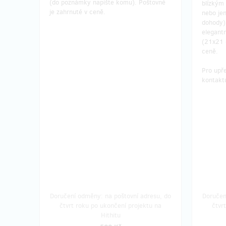
(do poznámky napište komu). Poštovné
blízkým 
je zahrnuté v ceně.
nebo jen
dohody)
elegant
(21x21 
ceně.
Pro upř
kontaktu
Doručení odměny: na poštovní adresu, do
Doručen
čtvrt roku po ukončení projektu na
čtvr
Hithitu