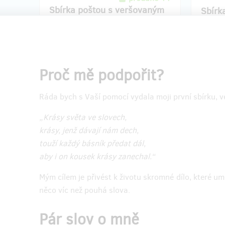
Sbírka poštou s veršovaným
Sbírk
osobním věnováním
origi
Ke sbírce
Krása, co nám dává
Ke sbír
dech
obdržíte veršované osobní věnování
která b
(do poznámky napište komu). Poštovné
blízkým 
Proč mě podpořit?
je zahrnuté v ceně.
nebo jen
dohody)
elegant
Ráda bych s Vaší pomocí vydala moji první sbírku, ve
(21x21 
ceně.
„Krásy světa ve slovech,
krásy, jenž dávají nám dech,
Pro upř
kontaktu
touží každý básník předat dál,
aby i on kousek krásy zanechal.“
Mým cílem je přivést k životu skromné dílo, které um
něco víc než pouhá slova.
Pár slov o mně