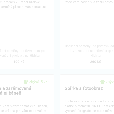
 předám v Hradci Králové.
dech
Vám podepíši a zašlu pošto
termínů předání Vás kontaktuji.
Doručení odměny: na poštovní ad
čení odměny: do čtvrt roku po
čtvrt roku po ukončení projek
končení projektu na Hithitu
Hithitu
190 Kč
260 Kč
zbývá 6
zbýv
z 10
a a zarámovaná
Sbírka a fotoobraz
nální báseň
Spolu se sbírkou obdržíte fotoobr
ce Vám složím tématickou báseň,
plátně o rozměru 70x110 cm (dl
ude určena jen Vám nebo Vašim
vybrané fotografie se bude mírně l