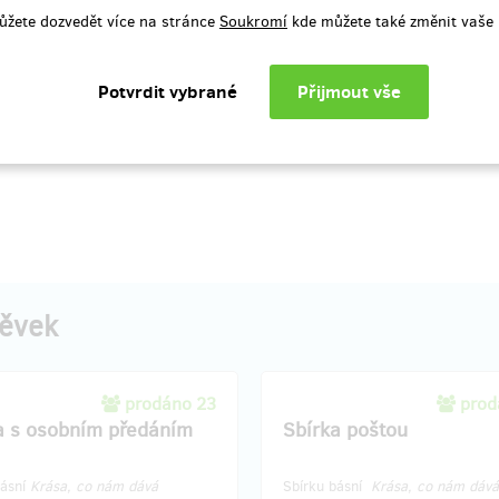
ůžete dozvedět více na stránce
Soukromí
kde můžete také změnit vaše 
pěvek
prodáno 23
prod
a s osobním předáním
Sbírka poštou
básní
Krása, co nám dává
Sbírku básní
Krása, co nám dává