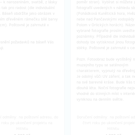
– k narozeninám, svatbě, z lásky
poměr stran). Vybírat si můžete 
 tak pro radost (dle individuální
fotografií uvedených v náhledu sb
. Báseň obdržíte jako obrázek v
(Pohádková Kunětická hora, Hvě
ním dřevěném rámečku bílé barvy
nebe nad Pančavskými vodopády
cm). Poštovné je zahrnuté v
Polom v Orlických horách). Náze
vybrané fotografie prosím uveďte
poznámky. Případně dle individuál
esnění požadavků na báseň Vás
dohody lze vytisknout jinou fotogr
ji.
sbírky. Poštovné je zahrnuté v c
Pozn. Fotoobraz bude vytištěný n
muzejního typu se saténovým
charakterem, vypnutý na dřevěn
Je odolný vůči UV záření, a tak n
na své barevné kráse. Bude Vás t
dlouhá léta. Noční fotografie nej
vhodné do stinných míst v interié
vyniknou na denním světle.
í odměny: na poštovní adresu, do
Doručení odměny: na poštovní ad
t roku po ukončení projektu na
čtvrt roku po ukončení projek
Hithitu
Hithitu