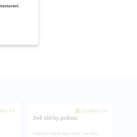
nastavení.
áno 13
prodáno 14
Dvě sbírky poštou
Udělejte radost nejen sobě, ale také