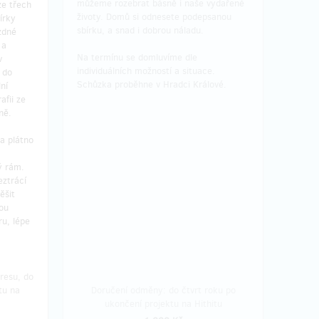
můžeme rozebrat básně i naše vydařené
ze třech
životy. Domů si odnesete podepsanou
írky
sbírku, a snad i dobrou náladu.
zdné
 a
Na termínu se domluvíme dle
v
individuálních možností a situace.
 do
Schůzka proběhne v Hradci Králové.
ní
afii ze
eně.
a plátno
ý rám.
eztrácí
ěšit
sou
ru, lépe
resu, do
tu na
Doručení odměny: do čtvrt roku po
ukončení projektu na Hithitu