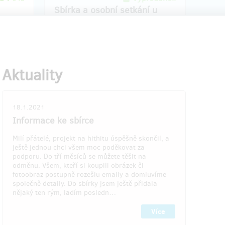
Sbírka a osobní setkání u
kávy
az na
Odměnou za příspěvek bude společné
e
setkání u kávy a nějaké dobroty, kde
išit
můžeme rozebrat básně i naše vydařené
ze třech
Aktuality
životy. Domů si odnesete podepsanou
írky
sbírku, a snad i dobrou náladu.
zdné
 a
Na termínu se domluvíme dle
v
18.1.2021
individuálních možností a situace.
 do
Informace ke sbírce
Schůzka proběhne v Hradci Králové.
ní
afii ze
Milí přátelé, projekt na hithitu úspěšně skončil, a
eně.
ještě jednou chci všem moc poděkovat za
podporu. Do tří měsíců se můžete těšit na
a plátno
odměnu. Všem, kteří si koupili obrázek či
fotoobraz postupně rozešlu emaily a domluvíme
ý rám.
společně detaily. Do sbírky jsem ještě přidala
eztrácí
nějaký ten rým, ladím posledn…
ěšit
sou
Více
ru, lépe