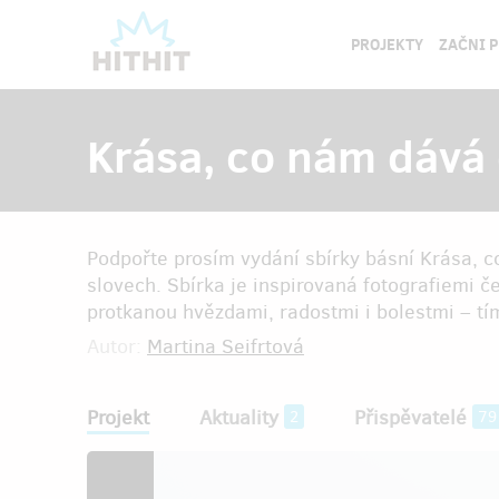
PROJEKTY
ZAČNI 
Krása, co nám dává 
Podpořte prosím vydání sbírky básní Krása, c
slovech. Sbírka je inspirovaná fotografiemi 
protkanou hvězdami, radostmi i bolestmi – tí
Autor:
Martina Seifrtová
Projekt
Aktuality
Přispěvatelé
2
79