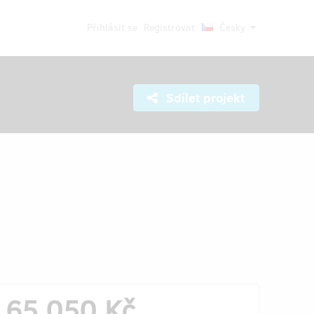
Přihlásit se
Registrovat
Česky
Sdílet projekt
65 050 Kč