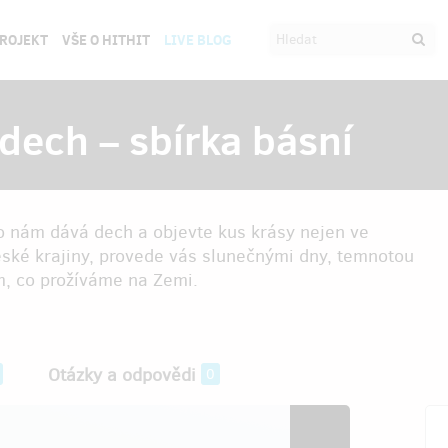
PROJEKT
VŠE O HITHIT
LIVE BLOG
dech – sbírka básní
o nám dává dech a objevte kus krásy nejen ve
české krajiny, provede vás slunečnými dny, temnotou
m, co prožíváme na Zemi.
Otázky a odpovědi
0