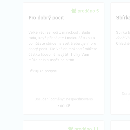
prodáno 5
Pro dobrý pocit
Sbírk
Velké věci se rodí z maličkostí. Budu
Sbírku 
ráda, když přispějete i malou částkou a
dech
Vám
pomůžete sbírce na svět třeba „jen“ pro
Ohledně 
dobrý pocit. Dle Vašich možností můžete
částku libovolně navýšit. I díky Vám
může sbírka uspět na hithit.
Děkuji za podporu.
Doru
Doručení odměny: nespecifikováno
u
100 Kč
prodáno 11