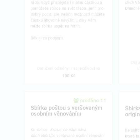
ráda, když přispějete i malou částkou a
dech
Vám
pomůžete sbírce na svět třeba „jen“ pro
Ohledně 
dobrý pocit. Dle Vašich možností můžete
částku libovolně navýšit. I díky Vám
může sbírka uspět na hithit.
Děkuji za podporu.
Doru
Doručení odměny: nespecifikováno
u
100 Kč
prodáno 11
Sbírka poštou s veršovaným
Sbírk
osobním věnováním
origi
Ke sbírce
Krása, co nám dává
Ke sbír
dech
obdržíte veršované osobní věnování
která b