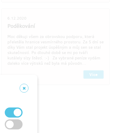
6.12.2020
resu, do
tu na
Doručení odměny: do čtvrt roku po
Poděkování
ukončení projektu na Hithitu
Moc děkuji všem za obrovskou podporu, která
1 000 Kč
přeletěla hranice vesmírného prostoru. Za 5 dní se
díky Vám stal projekt úspěšným a můj sen se stal
skutečností. Po dlouhé době se mi po tváři
kutálely slzy štěstí. :-) Za vybrané peníze vydám
daleko více výtisků než byla má původn…
Více