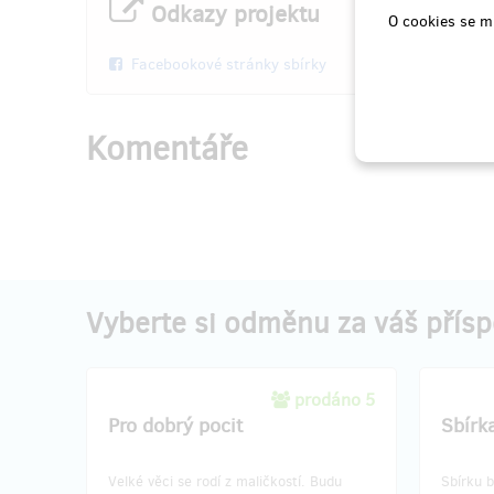
Odkazy projektu
O cookies se m
Doručení odměny: na poštovní adresu, do
Facebookové stránky sbírky
čtvrt roku po ukončení projektu na
Hithitu
15 000 Kč
Komentáře
Vyberte si odměnu za váš přís
prodáno 5
Pro dobrý pocit
Sbírk
Velké věci se rodí z maličkostí. Budu
Sbírku 