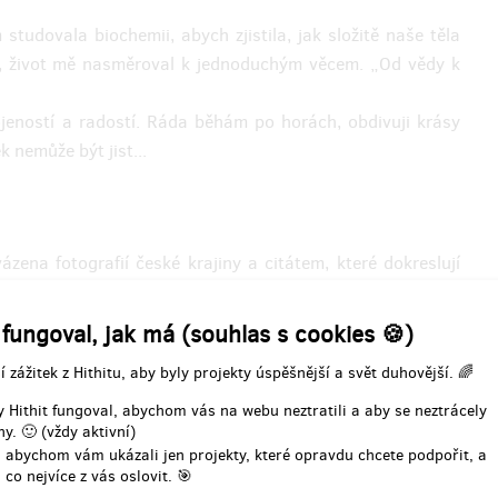
vyniknou na denním světle.
studovala biochemii, abych zjistila, jak složitě naše těla
mí, život mě nasměroval k jednoduchým věcem. „Od vědy k
í odměny: na poštovní adresu, do
Doručení odměny: na poštovní ad
t roku po ukončení projektu na
čtvrt roku po ukončení projek
Hithitu
Hithitu
jeností a radostí. Ráda běhám po horách, obdivuji krásy
2 000 Kč
4 000 Kč
k nemůže být jist...
zena fotografií české krajiny a citátem, které dokreslují
boce také zasahuje do oblasti víry, podstaty života a Boží
 fungoval, jak má (souhlas s cookies 🍪)
obdivovat kouzelnou krajinu zachycenou objektivem mého
í zážitek z Hithitu, aby byly projekty úspěšnější a svět duhovější. 🌈
 Hithit fungoval, abychom vás na webu neztratili a aby se neztrácely
Více
y. 🙂 (vždy aktivní)
 abychom vám ukázali jen projekty, které opravdu chcete podpořit, a
 co nejvíce z vás oslovit. 🎯