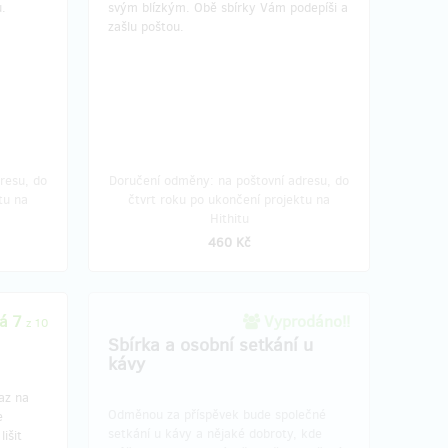
u.
svým blízkým. Obě sbírky Vám podepíši a
zašlu poštou.
resu, do
Doručení odměny: na poštovní adresu, do
tu na
čtvrt roku po ukončení projektu na
Hithitu
460 Kč
á 7
Vyprodáno!!
z 10
Sbírka a osobní setkání u
kávy
az na
Odměnou za příspěvek bude společné
e
setkání u kávy a nějaké dobroty, kde
išit