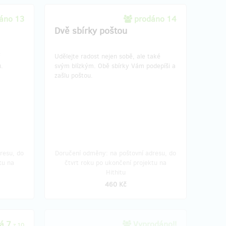
áno 13
prodáno 14
Dvě sbírky poštou
Udělejte radost nejen sobě, ale také
u.
svým blízkým. Obě sbírky Vám podepíši a
zašlu poštou.
resu, do
Doručení odměny: na poštovní adresu, do
tu na
čtvrt roku po ukončení projektu na
Hithitu
460 Kč
á 7
Vyprodáno!!
z 10