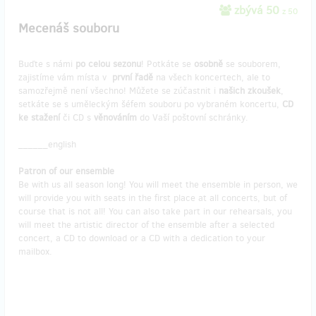
zbývá 50
z 50
Mecenáš souboru
Buďte s námi
po celou sezonu
! Potkáte se
osobně
se souborem,
zajistíme vám místa v
první řadě
na všech koncertech, ale to
samozřejmě není všechno! Můžete se zúčastnit i
našich zkoušek
,
setkáte se s uměleckým šéfem souboru po vybraném koncertu,
CD
ke stažení
či CD s
věnováním
do Vaší poštovní schránky.
______english
Patron of our ensemble
Be with us all season long! You will meet the ensemble in person, we
will provide you with seats in the first place at all concerts, but of
course that is not all! You can also take part in our rehearsals, you
will meet the artistic director of the ensemble after a selected
concert, a CD to download or a CD with a dedication to your
mailbox.