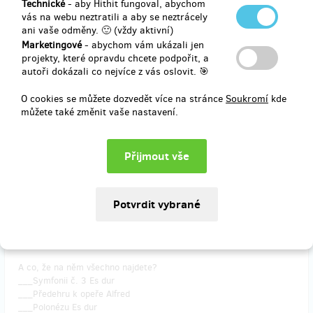
Technické
- aby Hithit fungoval, abychom
vás na webu neztratili a aby se neztrácely
ani vaše odměny. 🙂 (vždy aktivní)
Marketingové
- abychom vám ukázali jen
Doručení odměny: na poštovní adresu, do čtvrt roku po ukončení
projekty, které opravdu chcete podpořit, a
projektu na Hithitu
autoři dokázali co nejvíce z vás oslovit. 🎯
300 Kč
O cookies se můžete dozvedět více na stránce
Soukromí
kde
můžete také změnit vaše nastavení.
zbývá 179
z 200
CD s věnováním do vaší hudební sbírky
Máte pořádnou
sbírku Cdček
a rádi si prohlížíte booklety? A tenhle
booklet bude dokonce od nás
podepsaný
! Kromě toho dostanete
jako bonus jmenovité poděkování na našich stránkách! Takže nám
tu nezapomeňte
napsat adresu
, ať víme, kam máme hotové CD
poslat.
A co, že na něm všechno najdete?
___Symfonii č. 3 Es dur
___Předehru k opeře Alfred
___Polonézu Es dur