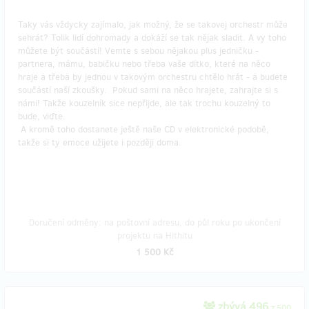
Taky vás vždycky zajímalo, jak možný, že se takovej orchestr může
sehrát? Tolik lidí dohromady a dokáží se tak nějak sladit. A vy toho
můžete být součástí! Vemte s sebou nějakou plus jedničku -
partnera, mámu, babičku nebo třeba vaše dítko, které na něco
hraje a třeba by jednou v takovým orchestru chtělo hrát - a budete
součástí naší zkoušky. Pokud sami na něco hrajete, zahrajte si s
námi! Takže kouzelník sice nepřijde, ale tak trochu kouzelný to
bude, viďte.
A kromě toho dostanete ještě naše CD v elektronické podobě,
takže si ty emoce užijete i později doma.
Doručení odměny: na poštovní adresu, do půl roku po ukončení
projektu na Hithitu
1 500 Kč
zbývá 496
z 500