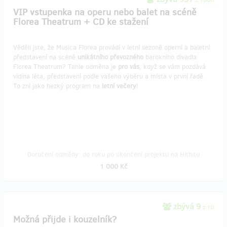
VIP vstupenka na operu nebo balet na scéně
Florea Theatrum + CD ke stažení
Věděli jste, že Musica Florea provádí v letní sezoně operní a baletní
představení na scéně
unikátního převozného
barokního divadla
Florea Theatrum? Tahle odměna je
pro vás
, když se vám pozdává
vidina léta, představení podle vašeho výběru a místa v první řadě.
To zní jako hezký program na
letní večery
!
Doručení odměny: do roku po ukončení projektu na Hithitu
1 000 Kč
zbývá 9
z 10
Možná přijde i kouzelník?