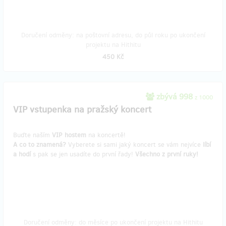
Doručení odměny: na poštovní adresu, do půl roku po ukončení
projektu na Hithitu
450 Kč
zbývá 998
z 1000
VIP vstupenka na pražský koncert
Buďte naším
VIP hostem
na koncertě!
A co to znamená?
Vyberete si sami jaký koncert se vám nejvíce
líbí
a hodí
s pak se jen usadíte do první řady!
Všechno z první ruky!
Doručení odměny: do měsíce po ukončení projektu na Hithitu