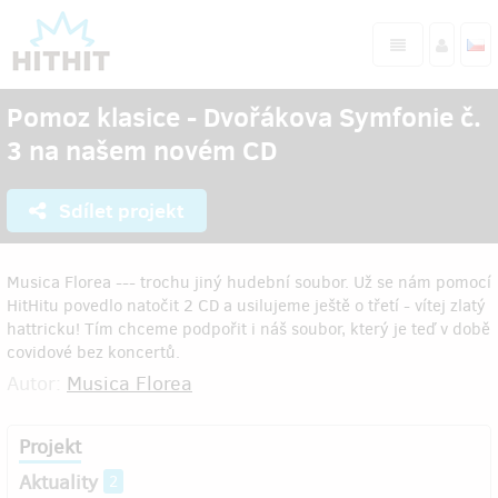
Pomoz klasice - Dvořákova Symfonie č.
3 na našem novém CD
Sdílet projekt
Musica Florea --- trochu jiný hudební soubor. Už se nám pomocí
HitHitu povedlo natočit 2 CD a usilujeme ještě o třetí - vítej zlatý
hattricku! Tím chceme podpořit i náš soubor, který je teď v době
covidové bez koncertů.
Autor:
Musica Florea
Projekt
Aktuality
2