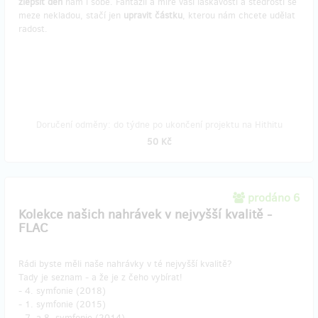
zlepšit den
nám i sobě. Fantazii a míře vaší laskavosti a štědrosti se
meze nekladou, stačí jen
upravit částku
, kterou nám chcete udělat
radost.
Doručení odměny: do týdne po ukončení projektu na Hithitu
50 Kč
prodáno 6
Kolekce našich nahrávek v nejvyšší kvalitě -
FLAC
Rádi byste měli naše nahrávky v té nejvyšší kvalitě?
Tady je seznam - a že je z čeho vybírat!
- 4. symfonie (2018)
- 1. symfonie (2015)
- 7. a 8. symfonie (2014)