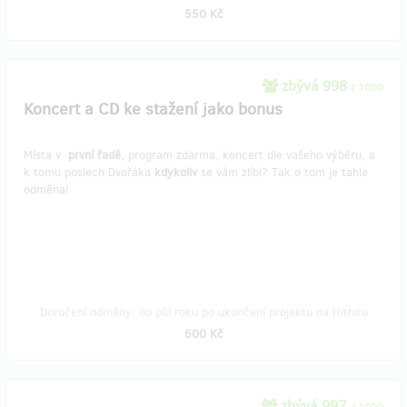
550 Kč
zbývá 998
z 1000
Koncert a CD ke stažení jako bonus
Místa v
první řadě
, program zdarma, koncert dle vašeho výběru, a
k tomu poslech Dvořáka
kdykoliv
se vám zlíbí? Tak o tom je tahle
odměna!
Doručení odměny: do půl roku po ukončení projektu na Hithitu
600 Kč
zbývá 997
z 1000