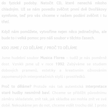
do fyzické podoby. Natočit CD, které nenechá nikoho
chladným. Už se nám povedlo zvěčnit první dvě Dvořákovy
symfonie, teď pro vás chceme v našem podání zvěčnit i tu
třetí.
Když nám pomůžete, vytvoříme nejen něco jedinečnýho, ale
bude to i velká pomoc pro náš soubor v těchto časech.
KDO JSME / CO DĚLÁME / PROČ TO DĚLÁME
Jsme hudební soubor
Musica Florea
– tudíž je nás poměrně
dost. Vznikli jsme už v roce
1992
. Zabýváme se studiem
dobových pramenů, estetiky a kreativním oživováním
zapomenutých interpretačních stylů i prostředků.
Proč to děláme?
Protože nás tak autentická
interpretace
staré hudby nesmírně baví.
Chceme se přiblížit původnímu
záměru skladatele, znít tak, jak skladba asi mohla znít ve své
době. Nekoukáme jen do not, chceme vidět trochu dál. I proto