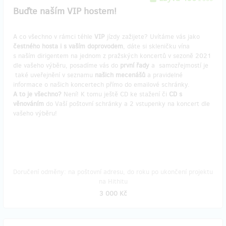
Buďte naším VIP hostem!
A co všechno v rámci téhle
VIP
jízdy zažijete? Uvítáme vás jako
čestného hosta i s vaším doprovodem
, dáte si skleničku vína
s naším dirigentem na jednom z pražských koncertů v sezoně 2021
dle vašeho výběru, posadíme vás do
první řady
a samozřejmostí je
také uveřejnění v seznamu
našich mecenášů
a pravidelné
informace o našich koncertech přímo do emailové schránky.
A to je všechno?
Není! K tomu ještě CD ke stažení či
CD s
věnováním
do Vaší poštovní schránky a 2 vstupenky na koncert dle
vašeho výběru!
Doručení odměny: na poštovní adresu, do roku po ukončení projektu
na Hithitu
3 000 Kč