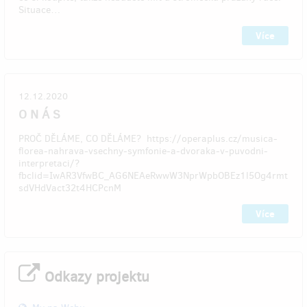
Situace…
Více
12.12.2020
O N Á S
PROČ DĚLÁME, CO DĚLÁME? https://operaplus.cz/musica-
florea-nahrava-vsechny-symfonie-a-dvoraka-v-puvodni-
interpretaci/?
fbclid=IwAR3VfwBC_AG6NEAeRwwW3NprWpbOBEz1l5Og4rmt
sdVHdVact32t4HCPcnM
Více
Odkazy projektu