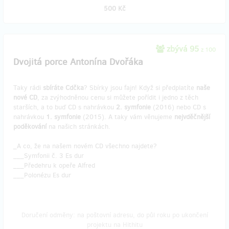
500 Kč
zbývá 95
z 100
Dvojitá porce Antonína Dvořáka
Taky rádi
sbíráte Cdčka
? Sbírky jsou fajn! Když si předplatíte
naše
nové CD
, za zvýhodněnou cenu si můžete pořídit i jedno z těch
starších, a to buď CD s nahrávkou
2. symfonie
(2016) nebo CD s
nahrávkou
1. symfonie
(2015). A taky vám věnujeme
nejvděčnější
poděkování
na našich stránkách.
_A co, že na našem novém CD všechno najdete?
___Symfonii č. 3 Es dur
___Předehru k opeře Alfred
___Polonézu Es dur
Doručení odměny: na poštovní adresu, do půl roku po ukončení
projektu na Hithitu