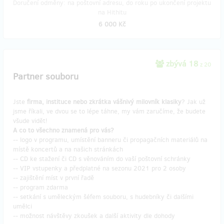
Doručení odměny: na poštovní adresu, do roku po ukončení projektu
na Hithitu
6 000 Kč
zbývá 18
z 20
Partner souboru
Jste
firma, instituce nebo zkrátka vášnivý milovník klasiky
? Jak už
jsme říkali, ve dvou se to lépe táhne, my vám zaručíme, že budete
všude vidět!
A co to všechno znamená pro vás?
-- logo v programu, umístění banneru či propagačních materiálů na
místě koncertů a na našich stránkách
-- CD ke stažení či CD s věnováním do vaší poštovní schránky
-- VIP vstupenky a předplatné na sezonu 2021 pro 2 osoby
-- zajištění míst v první řadě
-- program zdarma
-- setkání s uměleckým šéfem souboru, s hudebníky či dalšími
umělci
-- možnost návštěvy zkoušek a další aktivity dle dohody