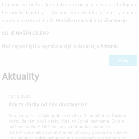
hrajeme na historické nástroje nebo jejich kopie, studujeme
historické traktáty – chceme vám zkrátka předat ty emoce
skryté v partiturách děl.
Protože o emocích to všechno je.
CO JE NAŠÍM CÍLEM?
Náš nejhranější a nejmilovanější skladatel je
Antonín
…
Více
Aktuality
12.12.2020
Kdy ty dárky od nás dostanete?
Ano, víme, že Ježíšek bude za chvilku. A spoléhat na Českou
poštu, že vám dodá dárky včas, to úplně nechceme. Co ale
můžeme udělat? Můžeme se s vámi potkat osobně v
Brně/Praze anebo poslat mailem dárkový poukaz na cokoliv,
co si koupíte, takže nebudete mít u stromečku prázdný ruce.