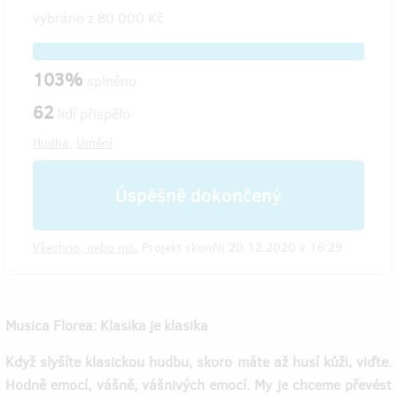
vybráno z
80 000 Kč
103%
splněno
62
lidí přispělo
Hudba
,
Umění
Úspěšně dokončený
Všechno, nebo nic.
Projekt skončil 20.12.2020 v 16:29.
Musica Florea: Klasika je klasika
Když slyšíte klasickou hudbu, skoro máte až husí kůži, viďte.
Hodně emocí, vášně, vášnivých emocí. My je chceme převést