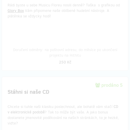
Rádi byste u sebe Musicu Floreu nosili denně? Taška s grafikou od
Glory Box
Vám připomene naše oblíbené hudební nástroje. A
plátěnka se vždycky hodí!
Doručení odměny: na poštovní adresu, do měsíce po ukončení
projektu na Hithitu
250 Kč
prodáno 5
Stáhni si naše CD
Chcete si tuhle naši klasiku poslechnout, ale bohatě vám stačí
CD
v elektronické podobě
? Tak to může být vaše. A jako bonus
dostanete jmenovité poděkování na našich stránkách, to je hezké,
viďte?