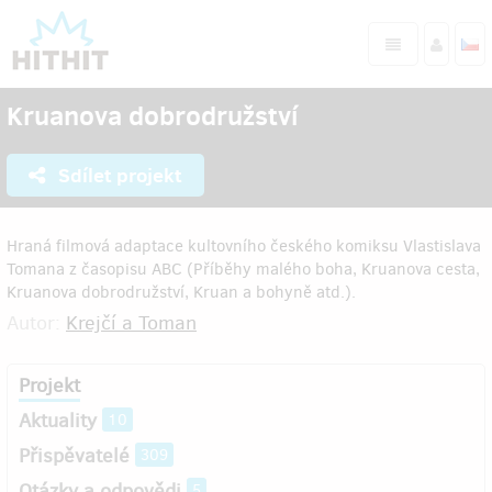
Kruanova dobrodružství
Sdílet projekt
Hraná filmová adaptace kultovního českého komiksu Vlastislava
Tomana z časopisu ABC (Příběhy malého boha, Kruanova cesta,
Kruanova dobrodružství, Kruan a bohyně atd.).
Autor:
Krejčí a Toman
Projekt
Aktuality
10
Přispěvatelé
309
Otázky a odpovědi
5