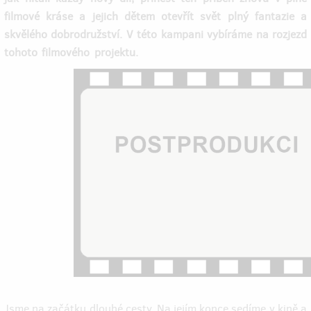
filmové kráse a jejich dětem otevřít svět plný fantazie a
skvělého dobrodružství. V této kampani vybíráme na rozjezd
tohoto filmového projektu.
Jsme na začátku dlouhé cesty. Na jejím konce sedíme v kině a