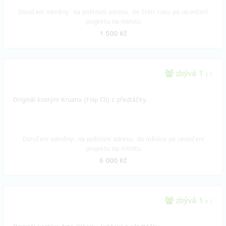
Doručení odměny: na poštovní adresu, do čtvrt roku po ukončení
projektu na Hithitu
1 500 Kč
zbývá 1
z 1
Originál kostým Kruana (Filip Cíl) z předtáčky.
Doručení odměny: na poštovní adresu, do měsíce po ukončení
projektu na Hithitu
6 000 Kč
zbývá 1
z 1