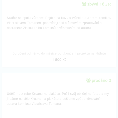
zbývá 18
z 30
Staňte se spolutvůrcem: Pojďte na kávu s tvůrci a autorem komiksu
Vlastislavem Tomanen, popovídejte si o filmovém zpracování a
dostanete Zlatou knihu komiksů s věnováním od autora.
Doručení odměny: do měsíce po ukončení projektu na Hithitu
1 500 Kč
prodáno 0
Uděláme z tebe Kruana na plakátu. Pošli svůj obličej na fotce a my
ji dáme na tělo Kruana na plakátu a pošleme zpět s věnováním
autora komiksu Vlastislava Tomana.