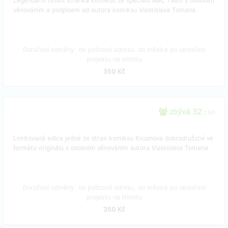
Legendární titulní stránka komiksu ze speciálu ABC 1985 s osobním
věnováním a podpisem od autora komiksu Vlastislava Tomana.
Doručení odměny: na poštovní adresu, do měsíce po ukončení
projektu na Hithitu
350 Kč
zbývá 32
z 50
Limitovaná edice jedné ze stran komiksu Kruanova dobrodružství ve
formátu originálu s osobním věnováním autora Vlastislava Tomana.
Doručení odměny: na poštovní adresu, do měsíce po ukončení
projektu na Hithitu
350 Kč