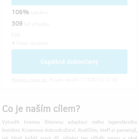
106%
splněno
309
lidí přispělo
Film
Česká republika
Úspěšně dokončený
Všechno, nebo nic.
Projekt skončil 11.3.2015 v 21:53.
Co je naším cílem?
Vytvořit hranou filmovou adaptaci mého legendárního
komiksu Kruanova dobrodružství. Rodičům, kteří si pamatují,
jak hltali každý nový díl, přinést ten příběh znovu v plné