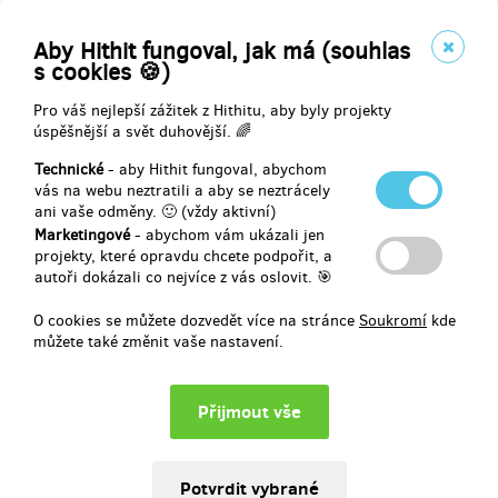
prodáno 5
Aby Hithit fungoval, jak má (souhlas
s cookies 🍪)
Exkluzívní obrázek výtvarných návrhů pro film s osobním věnováním
Pro váš nejlepší zážitek z Hithitu, aby byly projekty
podepsaný tvůrci a autorem komiksu Vlastislavem Tomanem -
úspěšnější a svět duhovější. 🌈
zašleme vytištěné ve formátu A4.
Technické
- aby Hithit fungoval, abychom
vás na webu neztratili a aby se neztrácely
ani vaše odměny. 🙂 (vždy aktivní)
Doručení odměny: na poštovní adresu, do měsíce po ukončení
Marketingové
- abychom vám ukázali jen
projektu na Hithitu
projekty, které opravdu chcete podpořit, a
autoři dokázali co nejvíce z vás oslovit. 🎯
350 Kč
O cookies se můžete dozvedět více na stránce
Soukromí
kde
můžete také změnit vaše nastavení.
prodáno 14
Hrnek s Kruanem pro každého, kdo rád popíjí drinky ze Žluté
planety!