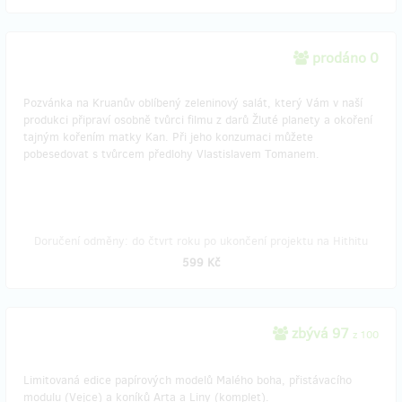
prodáno 0
Pozvánka na Kruanův oblíbený zeleninový salát, který Vám v naší
produkci připraví osobně tvůrci filmu z darů Žluté planety a okoření
tajným kořením matky Kan. Při jeho konzumaci můžete
pobesedovat s tvůrcem předlohy Vlastislavem Tomanem.
Doručení odměny: do čtvrt roku po ukončení projektu na Hithitu
599 Kč
zbývá 97
z 100
Limitovaná edice papírových modelů Malého boha, přistávacího
modulu (Vejce) a koníků Arta a Liny (komplet).