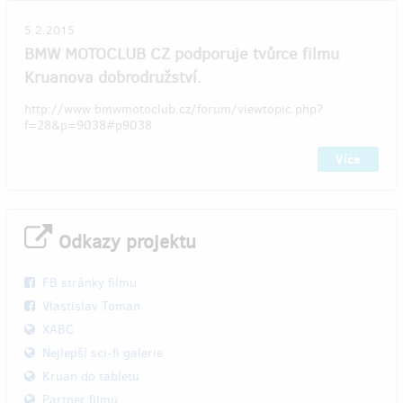
5.2.2015
BMW MOTOCLUB CZ podporuje tvůrce filmu
Kruanova dobrodružství.
http://www.bmwmotoclub.cz/forum/viewtopic.php?
f=28&p=9038#p9038
Více
Odkazy projektu
FB stránky filmu
Vlastislav Toman
XABC
Nejlepší sci-fi galerie
Kruan do tabletu
Partner filmu