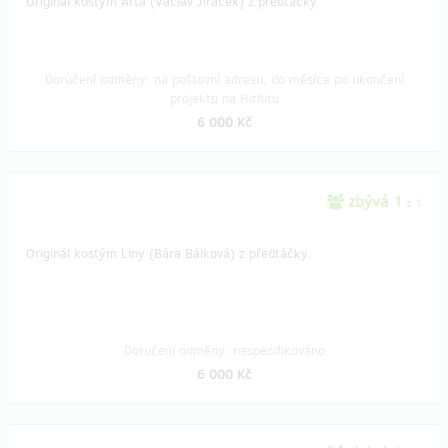
Originál kostým Arta (Václav Jiráček) z předtáčky.
Doručení odměny: na poštovní adresu, do měsíce po ukončení
projektu na Hithitu
6 000 Kč
zbývá 1
z 1
Originál kostým Liny (Bára Bálková) z předtáčky.
Doručení odměny: nespecifikováno
6 000 Kč