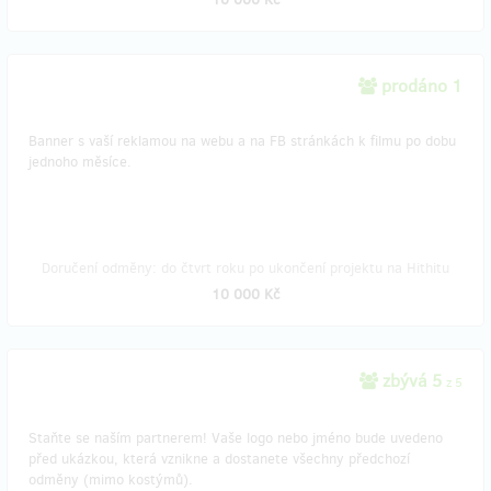
prodáno 1
Banner s vaší reklamou na webu a na FB stránkách k filmu po dobu
jednoho měsíce.
Doručení odměny: do čtvrt roku po ukončení projektu na Hithitu
10 000 Kč
zbývá 5
z 5
Staňte se naším partnerem! Vaše logo nebo jméno bude uvedeno
před ukázkou, která vznikne a dostanete všechny předchozí
odměny (mimo kostýmů).