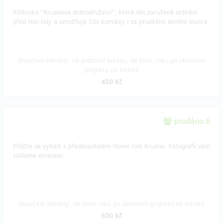
Kšiltovka "Kruanova dobrodružství", která vás zaručeně ochrání
před Hor-tidy a umožňuje číst komiksy i za prudkého letního slunce.
Doručení odměny: na poštovní adresu, do čtvrt roku po ukončení
projektu na Hithitu
450 Kč
prodáno 6
Přijďte se vyfotit s představitelem hlavní role Kruana. Fotografii vám
zašleme emailem.
Doručení odměny: do čtvrt roku po ukončení projektu na Hithitu
500 Kč