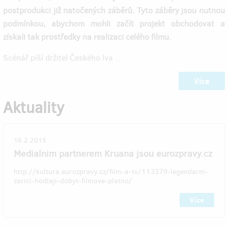
postprodukci již natočených záběrů. Tyto záběry jsou nutnou
podmínkou, abychom mohli začít projekt obchodovat a
získali tak prostředky na realizaci celého filmu.
Scénář píší držitel Českého lva
…
Více
Aktuality
16.2.2015
Medialnim partnerem Kruana jsou eurozpravy.cz
http://kultura.eurozpravy.cz/film-a-tv/113379-legendarni-
zarici-hodlaji-dobyt-filmove-platno/
Více