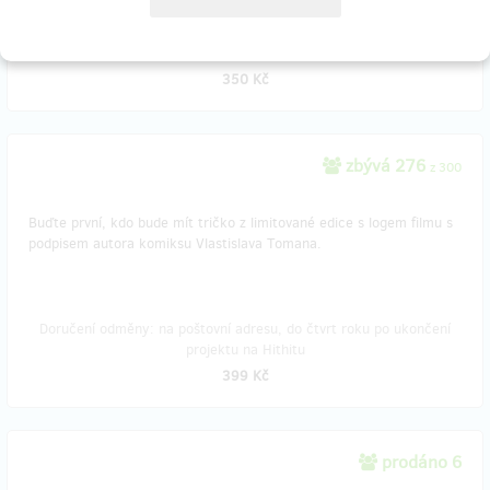
Doručení odměny: na poštovní adresu, do měsíce po ukončení
projektu na Hithitu
350 Kč
zbývá 276
z 300
Buďte první, kdo bude mít tričko z limitované edice s logem filmu s
podpisem autora komiksu Vlastislava Tomana.
Doručení odměny: na poštovní adresu, do čtvrt roku po ukončení
projektu na Hithitu
399 Kč
prodáno 6