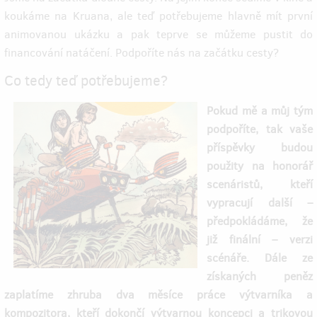
koukáme na Kruana, ale teď potřebujeme hlavně mít první
animovanou ukázku a pak teprve se můžeme pustit do
financování natáčení. Podpoříte nás na začátku cesty?
Co tedy teď potřebujeme?
Pokud mě a můj tým
podpoříte, tak vaše
příspěvky budou
použity na honorář
scenáristů, kteří
vypracují další –
předpokládáme, že
již finální – verzi
scénáře. Dále ze
získaných peněz
zaplatíme zhruba dva měsíce práce výtvarníka a
kompozitora, kteří dokončí výtvarnou koncepci a trikovou