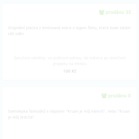
prodáno 35
Originální placka z limitované edice s logem filmu, která bude zdobit
váš oděv.
Doručení odměny: na poštovní adresu, do měsíce po ukončení
projektu na Hithitu
100 Kč
prodáno 0
Samolepka fanoušků s nápisem "Kruan je můj kámoš", nebo "Kruan
je můj brácha".