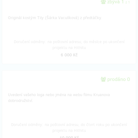
zbývá 1
z 1
Originál kostým Tily (Šárka Vaculíková) z předtáčky.
Doručení odměny: na poštovní adresu, do měsíce po ukončení
projektu na Hithitu
6 000 Kč
prodáno 0
Uvedení vašeho loga nebo jména na webu filmu Kruanova
dobrodružství.
Doručení odměny: na poštovní adresu, do čtvrt roku po ukončení
projektu na Hithitu
10 000 Kč