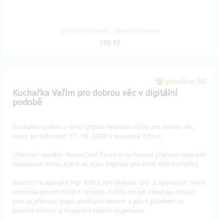
Doručení odměny: nespecifikováno
100 Kč
prodáno 50
Kuchařka Vařím pro dobrou věc v digitální
podobě
Kuchařka vznikla v rámci příprav festivalu Vařím pro dobrou věc,
který se měl konat 17. 10. 2020 v brněnské Tržnici.
Účastníci soutěže MasterChef Česko si na festival připravili speciální
festivalová menu, která se stala inspirací pro vznik této kuchařky.
Nutriční terapeutka Mgr. Květa Matuštíková, DiS. z vybraných menu
sestavila celkem třináct receptů. Každý recept obsahuje detailní
postup přípravy, popis použitých surovin a jejich působení na
posílení imunity a fungování vašeho organismu.