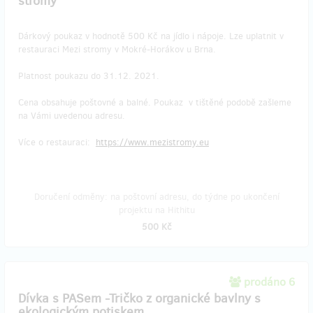
stromy
Dárkový poukaz v hodnotě 500 Kč na jídlo i nápoje. Lze uplatnit v
restauraci Mezi stromy v Mokré-Horákov u Brna.
Platnost poukazu do 31.12. 2021.
Cena obsahuje poštovné a balné. Poukaz v tištěné podobě zašleme
na Vámi uvedenou adresu.
Více o restauraci:
https://www.mezistromy.eu
Doručení odměny: na poštovní adresu, do týdne po ukončení
projektu na Hithitu
500 Kč
prodáno 6
Dívka s PASem -Tričko z organické bavlny s
ekologickým potiskem