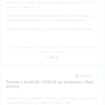
Do poznámky napište motiv a svou velikost: dámské S, M, L, XL /
pánské M, L nebo XL.
Originální design pro neziskovou organizaci Tady to mám rád, z.s.
vytvořila Jitka Hrůzová na motivy ilustrace Moniky Pavlové.
Odměnu doručíme poštou, v ceně je zahrnuto poštovné a balné.
Doručení odměny: na poštovní adresu, do měsíce po ukončení
projektu na Hithitu
1 000 Kč
zbývá 7
z 10
Poukaz v hodnotě 1000 Kč na konzumaci Mezi
stromy
Dárkový poukaz v hodnotě 1 000 Kč na jídlo i nápoje. Lze uplatnit v
restauraci Mezi stromy v Mokré-Horákov u Brna.