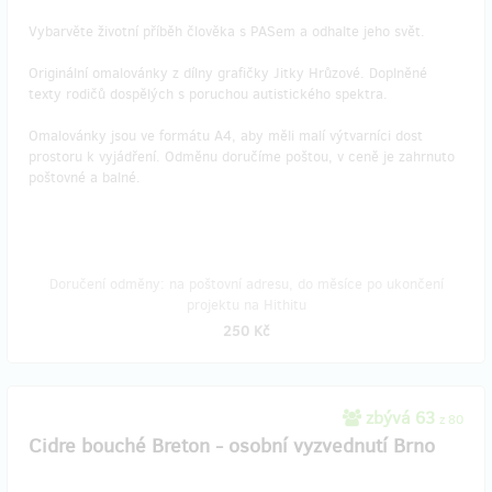
Vybarvěte životní příběh člověka s PASem a odhalte jeho svět.
Originální omalovánky z dílny grafičky Jitky Hrůzové. Doplněné
texty rodičů dospělých s poruchou autistického spektra.
Omalovánky jsou ve formátu A4, aby měli malí výtvarníci dost
prostoru k vyjádření. Odměnu doručíme poštou, v ceně je zahrnuto
poštovné a balné.
Doručení odměny: na poštovní adresu, do měsíce po ukončení
projektu na Hithitu
250 Kč
zbývá 63
z 80
Cidre bouché Breton - osobní vyzvednutí Brno