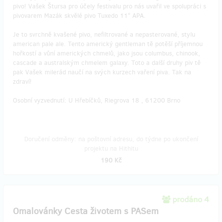
pivo! Vašek Štursa pro účely festivalu pro nás uvařil ve spolupráci s
pivovarem Mazák skvělé pivo Tuxedo 11° APA.
Je to svrchně kvašené pivo, nefiltrované a nepasterované, stylu
american pale ale. Tento americký gentleman tě potěší příjemnou
hořkostí a vůní amerických chmelů, jako jsou columbus, chinook,
cascade a australským chmelem galaxy. Toto a další druhy piv tě
pak Vašek milerád naučí na svých kurzech vaření piva. Tak na
zdraví!
Osobní vyzvednutí: U Hřebíčků, Riegrova 18 , 61200 Brno
Doručení odměny: na poštovní adresu, do týdne po ukončení
projektu na Hithitu
190 Kč
prodáno 4
Omalovánky Cesta životem s PASem