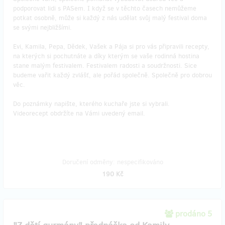
podporovat lidi s PASem. I když se v těchto časech nemůžeme
potkat osobně, může si každý z nás udělat svůj malý festival doma
se svými nejbližšími.
Evi, Kamila, Pepa, Dědek, Vašek a Pája si pro vás připravili recepty,
na kterých si pochutnáte a díky kterým se vaše rodinná hostina
stane malým festivalem. Festivalem radosti a soudržnosti. Sice
budeme vařit každý zvlášť, ale pořád společně. Společně pro dobrou
věc.
Do poznámky napište, kterého kuchaře jste si vybrali.
Videorecept obdržíte na Vámi uvedený email.
Doručení odměny: nespecifikováno
190 Kč
prodáno 5