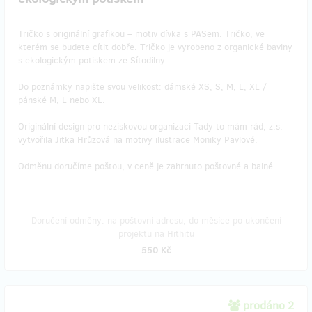
Tričko s originální grafikou – motiv dívka s PASem. Tričko, ve
kterém se budete cítit dobře. Tričko je vyrobeno z organické bavlny
s ekologickým potiskem ze Sítodilny.
Do poznámky napište svou velikost: dámské XS, S, M, L, XL /
pánské M, L nebo XL.
Originální design pro neziskovou organizaci Tady to mám rád, z.s.
vytvořila Jitka Hrůzová na motivy ilustrace Moniky Pavlové.
Odměnu doručíme poštou, v ceně je zahrnuto poštovné a balné.
Doručení odměny: na poštovní adresu, do měsíce po ukončení
projektu na Hithitu
550 Kč
prodáno 2