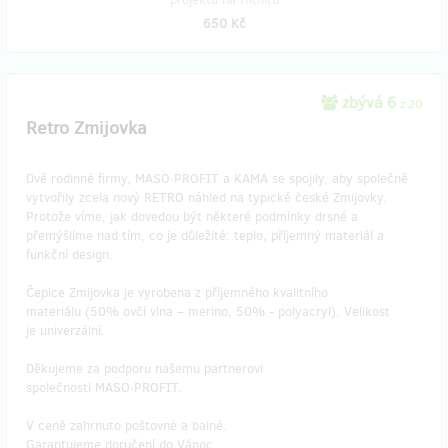
650 Kč
zbývá 6
z 20
Retro Zmijovka
Dvě rodinné firmy, MASO·PROFIT a KAMA se spojily, aby společně
vytvořily zcela nový RETRO náhled na typické české Zmijovky.
Protože víme, jak dovedou být některé podmínky drsné a
přemýšlíme nad tím, co je důležité: teplo, příjemný materiál a
funkční design.
Čepice Zmijovka je vyrobena z příjemného kvalitního
materiálu (50% ovčí vlna – merino, 50% - polyacryl). Velikost
je univerzální.
Děkujeme za podporu našemu partnerovi
společnosti MASO·PROFIT.
V ceně zahrnuto poštovné a balné.
Garantujeme doručení do Vánoc.