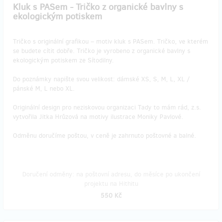
Kluk s PASem - Tričko z organické bavlny s
ekologickým potiskem
Tričko s originální grafikou – motiv kluk s PASem. Tričko, ve kterém
se budete cítit dobře. Tričko je vyrobeno z organické bavlny s
ekologickým potiskem ze Sítodilny.
Do poznámky napište svou velikost: dámské XS, S, M, L, XL /
pánské M, L nebo XL.
Originální design pro neziskovou organizaci Tady to mám rád, z.s.
vytvořila Jitka Hrůzová na motivy ilustrace Moniky Pavlové.
Odměnu doručíme poštou, v ceně je zahrnuto poštovné a balné.
Doručení odměny: na poštovní adresu, do měsíce po ukončení
projektu na Hithitu
550 Kč