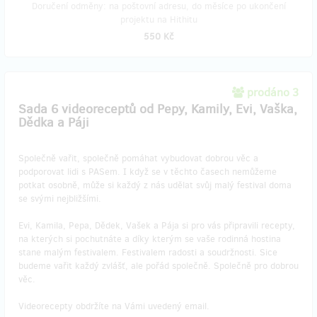
Doručení odměny: na poštovní adresu, do měsíce po ukončení
projektu na Hithitu
550 Kč
prodáno 3
Sada 6 videoreceptů od Pepy, Kamily, Evi, Vaška,
Dědka a Páji
Společně vařit, společně pomáhat vybudovat dobrou věc a
podporovat lidi s PASem. I když se v těchto časech nemůžeme
potkat osobně, může si každý z nás udělat svůj malý festival doma
se svými nejbližšími.
Evi, Kamila, Pepa, Dědek, Vašek a Pája si pro vás připravili recepty,
na kterých si pochutnáte a díky kterým se vaše rodinná hostina
stane malým festivalem. Festivalem radosti a soudržnosti. Sice
budeme vařit každý zvlášť, ale pořád společně. Společně pro dobrou
věc.
Videorecepty obdržíte na Vámi uvedený email.