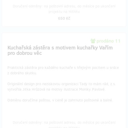
Doručení odměny: na poštovní adresu, do měsíce po ukončení
projektu na Hithitu
650 Kč
prodáno 11
Kuchařská zástěra s motivem kuchařky Vařím
pro dobrou věc
Praktická zástěra pro každého kuchaře s hřejivým pocitem u srdce
z dobrého skutku.
Originální design pro neziskovou organizaci Tady to mám rád, z.s.
vytvořila Jitka Hrůzová na motivy ilustrace Moniky Pavlové.
Odměnu doručíme poštou, v ceně je zahrnuto poštovné a balné.
Doručení odměny: na poštovní adresu, do měsíce po ukončení
projektu na Hithitu