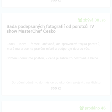
300 Kč
zbývá 38
z 50
Sada podepsaných fotografií od porotců TV
show MasterChef Česko
Radek, Honza, Přemek. Obávaná, ale spravedlivá trojka porotců,
která má srdce na pravém místě a podporuje dobrou věc.
Odměnu doručíme poštou, v ceně je zahrnuto poštovné a balné.
Doručení odměny: do měsíce po ukončení projektu na Hithitu
350 Kč
prodáno 46