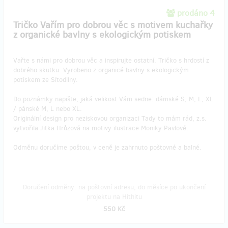
prodáno 4
Tričko Vařím pro dobrou věc s motivem kuchařky
z organické bavlny s ekologickým potiskem
Vařte s námi pro dobrou věc a inspirujte ostatní. Tričko s hrdostí z
dobrého skutku. Vyrobeno z organicé bavlny s ekologickým
potiskem ze Sítodilny.
Do poznámky napište, jaká velikost Vám sedne: dámské S, M, L, XL
/ pánské M, L nebo XL.
Originální design pro neziskovou organizaci Tady to mám rád, z.s.
vytvořila Jitka Hrůzová na motivy ilustrace Moniky Pavlové.
Odměnu doručíme poštou, v ceně je zahrnuto poštovné a balné.
Doručení odměny: na poštovní adresu, do měsíce po ukončení
projektu na Hithitu
550 Kč