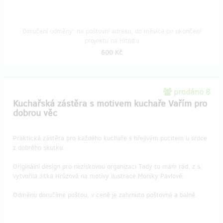
Doručení odměny: na poštovní adresu, do měsíce po ukončení
projektu na Hithitu
600 Kč
prodáno 8
Kuchařská zástěra s motivem kuchaře Vařím pro
dobrou věc
Praktická zástěra pro každého kuchaře s hřejivým pocitem u srdce
z dobrého skutku.
Originální design pro neziskovou organizaci Tady to mám rád, z.s.
vytvořila Jitka Hrůzová na motivy ilustrace Moniky Pavlové.
Odměnu doručíme poštou, v ceně je zahrnuto poštovné a balné.