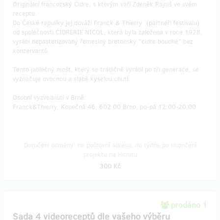
Originální francozský Cidre, s kterým vaří Zdeněk Rajniš ve svém
receptu.
Do České repuliky jej dováží Franck & Thierry (partneři festivalu)
od společnosti CIDRERIE NICOL, která byla založena v roce 1928,
vyrábí nepasterizovaný řemeslný bretonský "cidre bouché" bez
konzervantů.
Tento jablečný mošt, který se tradičně vyrábí po tři generace, se
vyznačuje ovocnou a slabě kyselou chutí.
Osobní vyzvednutí v Brně:
Franck&Thierry, Kopečná 46, 602 00 Brno, po-pá 12:00-20:00
Doručení odměny: na poštovní adresu, do týdne po ukončení
projektu na Hithitu
300 Kč
prodáno 1
Sada 4 videoreceptů dle vašeho výběru