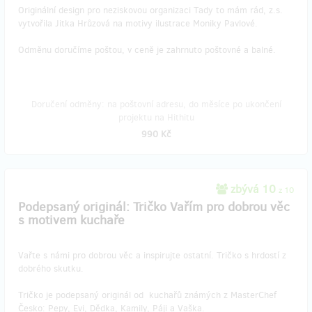
Originální design pro neziskovou organizaci Tady to mám rád, z.s.
vytvořila Jitka Hrůzová na motivy ilustrace Moniky Pavlové.
Odměnu doručíme poštou, v ceně je zahrnuto poštovné a balné.
Doručení odměny: na poštovní adresu, do měsíce po ukončení
projektu na Hithitu
990 Kč
zbývá 10
z 10
Podepsaný originál: Tričko Vařím pro dobrou věc
s motivem kuchaře
Vařte s námi pro dobrou věc a inspirujte ostatní. Tričko s hrdostí z
dobrého skutku.
Tričko je podepsaný originál od kuchařů známých z MasterChef
Česko: Pepy, Evi, Dědka, Kamily, Páji a Vaška.