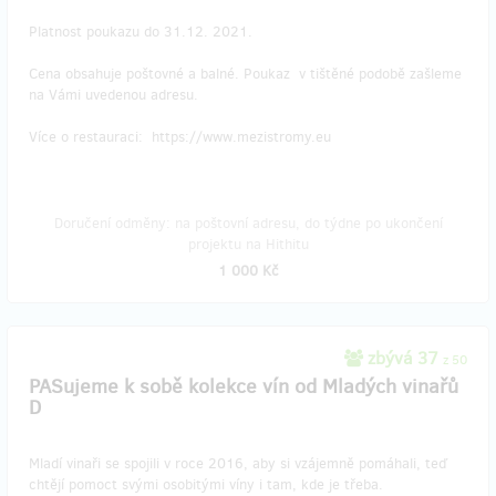
Platnost poukazu do 31.12. 2021.
Cena obsahuje poštovné a balné. Poukaz v tištěné podobě zašleme
na Vámi uvedenou adresu.
Více o restauraci: https://www.mezistromy.eu
Doručení odměny: na poštovní adresu, do týdne po ukončení
projektu na Hithitu
1 000 Kč
zbývá 37
z 50
PASujeme k sobě kolekce vín od Mladých vinařů
D
Mladí vinaři se spojili v roce 2016, aby si vzájemně pomáhali, teď
chtějí pomoct svými osobitými víny i tam, kde je třeba.