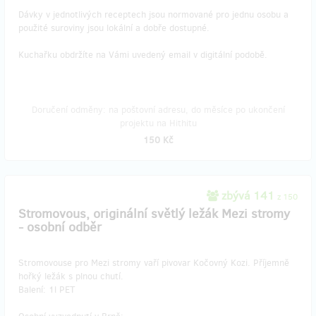
Dávky v jednotlivých receptech jsou normované pro jednu osobu a
použité suroviny jsou lokální a dobře dostupné.
Kuchařku obdržíte na Vámi uvedený email v digitální podobě.
Doručení odměny: na poštovní adresu, do měsíce po ukončení
projektu na Hithitu
150 Kč
zbývá 141
z 150
Stromovous, originální světlý ležák Mezi stromy
- osobní odběr
Stromovouse pro Mezi stromy vaří pivovar Kočovný Kozi. Příjemně
hořký ležák s plnou chutí.
Balení: 1l PET