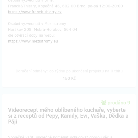
Osobní vyzvednutí v Brně:
Franck&Thierry, Kopečná 46, 602 00 Brno, po-pá 12:00-20:00
https://www.franck-thierry.cz
Osobní vyzvednutí v Mezi stromy:
Horákov 208, Mokrá-Horákov, 664 04
dle otvírací doby na webu:
https://www.mezistromy.eu
Doručení odměny: do týdne po ukončení projektu na Hithitu
150 Kč
prodáno 9
Videorecept mého oblíbeného kuchaře, vyberte
si z receptů od Pepy, Kamily, Evi, Vaška, Dědka a
Páji
Společně vařit, společně pomáhat vybudovat dobrou věc a