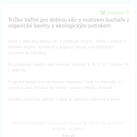
prodáno 5
Tričko Vařím pro dobrou věc s motivem kuchaře z
organické bavlny s ekologickým potiskem
Vařte s námi pro dobrou věc a inspirujte ostatní. Tričko s hrdostí z
dobrého skutku. Vyrobeno z organicé bavlny s ekologickým
potiskem ze Sítodilny.
Do poznámky napište svou velikost: dámské S, M, L, XL / pánské M,
L nebo XL.
Originální design pro neziskovou organizaci Tady to mám rád, z.s.
vytvořila Jitka Hrůzová na motivy ilustrace Moniky Pavlové.
Odměnu doručíme poštou, v ceně je zahrnuto poštovné a balné.
Doručení odměny: na poštovní adresu, do měsíce po ukončení
projektu na Hithitu
550 Kč