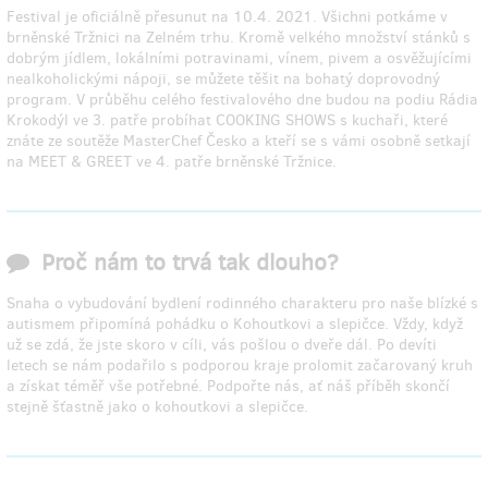
Festival je oficiálně přesunut na 10.4. 2021. Všichni potkáme v
brněnské Tržnici na Zelném trhu. Kromě velkého množství stánků s
dobrým jídlem, lokálními potravinami, vínem, pivem a osvěžujícími
nealkoholickými nápoji, se můžete těšit na bohatý doprovodný
program. V průběhu celého festivalového dne budou na podiu Rádia
Krokodýl ve 3. patře probíhat COOKING SHOWS s kuchaři, které
znáte ze soutěže MasterChef Česko a kteří se s vámi osobně setkají
na MEET & GREET ve 4. patře brněnské Tržnice.
Proč nám to trvá tak dlouho?
Snaha o vybudování bydlení rodinného charakteru pro naše blízké s
autismem připomíná pohádku o Kohoutkovi a slepičce. Vždy, když
už se zdá, že jste skoro v cíli, vás pošlou o dveře dál. Po devíti
letech se nám podařilo s podporou kraje prolomit začarovaný kruh
a získat téměř vše potřebné. Podpořte nás, ať náš příběh skončí
stejně šťastně jako o kohoutkovi a slepičce.