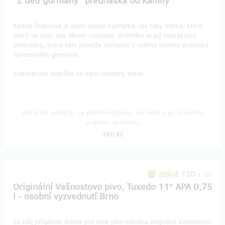
"Z dětí gurmány" přednáška od Kamily
Kamila Švarcová je nejen skvělá kuchařka, ale taky máma, které
záleží na tom, aby dětem chutnalo. Stáhněte si její interaktivní
přednášku, která vám pomůže vychovat z vašeho malého strávníka
opravdového gurmána.
Videorecept obdržíte na Vámi uvedený email.
Doručení odměny: na poštovní adresu, do měsíce po ukončení
projektu na Hithitu
190 Kč
zbývá 120
z 150
Originální Vašnostovo pivo, Tuxedo 11° APA 0,75
l - osobní vyzvednutí Brno
Za tvůj příspěvek máme pro tebe jako odměnu originální Vašnostovo