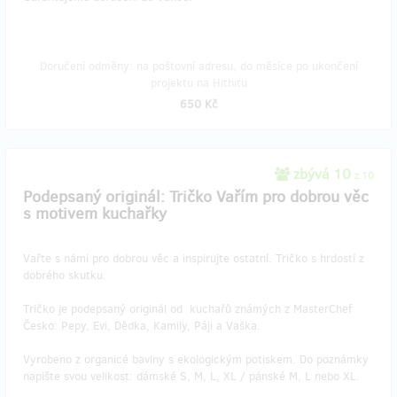
Doručení odměny: na poštovní adresu, do měsíce po ukončení
projektu na Hithitu
650 Kč
zbývá 10
z 10
Podepsaný originál: Tričko Vařím pro dobrou věc
s motivem kuchařky
Vařte s námi pro dobrou věc a inspirujte ostatní. Tričko s hrdostí z
dobrého skutku.
Tričko je podepsaný originál od kuchařů známých z MasterChef
Česko: Pepy, Evi, Dědka, Kamily, Páji a Vaška.
Vyrobeno z organicé bavlny s ekologickým potiskem. Do poznámky
napište svou velikost: dámské S, M, L, XL / pánské M, L nebo XL.