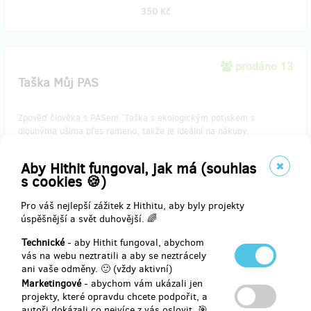
350 Kč
prodáno 13
Taška Můj PAS
Zpověď člověka s PASem. Taška s ekologickým potiskem s
dlouhýma ušima přes rameno, takže je ideální na nákupy.
Originální design pro neziskovou organizaci Tady to mám rád, z.s.
Aby Hithit fungoval, jak má (souhlas
vytvořila Jitka Hrůzová na motivy ilustrace Moniky Pavlové.
s cookies 🍪)
Odměnu doručíme poštou, v ceně je zahrnuto poštovné a balné.
Pro váš nejlepší zážitek z Hithitu, aby byly projekty
úspěšnější a svět duhovější. 🌈
Technické
- aby Hithit fungoval, abychom
Doručení odměny: na poštovní adresu, do měsíce po ukončení
vás na webu neztratili a aby se neztrácely
projektu na Hithitu
ani vaše odměny. 🙂 (vždy aktivní)
350 Kč
Marketingové
- abychom vám ukázali jen
projekty, které opravdu chcete podpořit, a
autoři dokázali co nejvíce z vás oslovit. 🎯