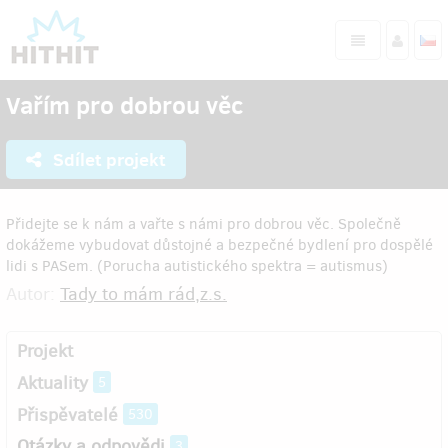
Vařím pro dobrou věc
Sdílet projekt
Přidejte se k nám a vařte s námi pro dobrou věc. Společně
dokážeme vybudovat důstojné a bezpečné bydlení pro dospělé
lidi s PASem. (Porucha autistického spektra = autismus)
Autor:
Tady to mám rád,z.s.
Projekt
Aktuality
5
Přispěvatelé
530
Otázky a odpovědi
3