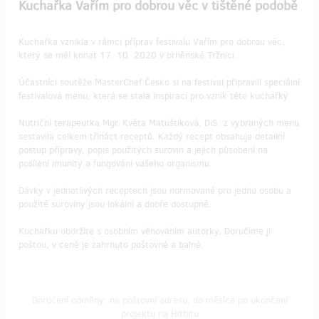
Kuchařka Vařím pro dobrou věc v tištěné podobě
Kuchařka vznikla v rámci příprav festivalu Vařím pro dobrou věc,
který se měl konat 17. 10. 2020 v brněnské Tržnici.
Účastníci soutěže MasterChef Česko si na festival připravili speciální
festivalová menu, která se stala inspirací pro vznik této kuchařky.
Nutriční terapeutka Mgr. Květa Matuštíková, DiS. z vybraných menu
sestavila celkem třináct receptů. Každý recept obsahuje detailní
postup přípravy, popis použitých surovin a jejich působení na
posílení imunity a fungování vašeho organismu.
Dávky v jednotlivých receptech jsou normované pro jednu osobu a
použité suroviny jsou lokální a dobře dostupné.
Kuchařku obdržíte s osobním věnováním autorky. Doručíme ji
poštou, v ceně je zahrnuto poštovné a balné.
Doručení odměny: na poštovní adresu, do měsíce po ukončení
projektu na Hithitu