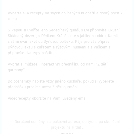
Vyberte si 4 recepty od svých oblíbených kuchařů a dobrý pocit k
tomu.
S Pepou si uvaříte jeho Segedínský guláš, s Evi připravíte luxusní
Skládaný dezert, s Dědkem Králičí soté s jablky na cidru, Kamila
s vámi uvaří skvělou Dýňovou polévku, Pája pro vás připravil
Dýňovou laksu s kuřetem a rýžovými nudlemi a s Vaškem si
připravíte dva typy paštik.
Vybrat si můžete i interaktivní přednášku od Kami "Z dětí
gurmány".
Do poznámky napište vždy jméno kuchaře, pokud si vyberete
přednášku prosíme uvést Z dětí gurmáni.
Videorecepty obdržíte na Vámi uvedený email.
Doručení odměny: na poštovní adresu, do týdne po ukončení
projektu na Hithitu