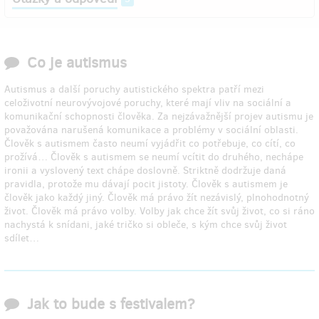
Co je autismus
Autismus a další poruchy autistického spektra patří mezi
celoživotní neurovývojové poruchy, které mají vliv na sociální a
komunikační schopnosti člověka. Za nejzávažnější projev autismu je
považována narušená komunikace a problémy v sociální oblasti.
Člověk s autismem často neumí vyjádřit co potřebuje, co cítí, co
prožívá… Člověk s autismem se neumí vcítit do druhého, nechápe
ironii a vyslovený text chápe doslovně. Striktně dodržuje daná
pravidla, protože mu dávají pocit jistoty. Člověk s autismem je
člověk jako každý jiný. Člověk má právo žít nezávislý, plnohodnotný
život. Člověk má právo volby. Volby jak chce žít svůj život, co si ráno
nachystá k snídani, jaké tričko si obleče, s kým chce svůj život
sdílet…
Jak to bude s festivalem?