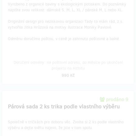
Vyrobeno z organicé bavlny s ekologickým potiskem. Do poznámky
napište svou velikost: dámské S, M, L, XL / pánské M, L nebo XL.
Originální design pro neziskovou organizaci Tady to mám rád, z.s.
vytvořila Jitka Hrůzová na motivy ilustrace Moniky Pavlové.
Odměnu doručíme poštou, v ceně je zahrnuto poštovné a balné.
Doručení odměny: na poštovní adresu, do měsíce po ukončení
projektu na Hithitu
990 Kč
prodáno 9
Párová sada 2 ks trika podle vlastního výběru
Společně v tričkách pro doboru věc. Zvolte si 2 ks podle vlastního
výběru a dejte světu najevo, že jste v tom spolu.