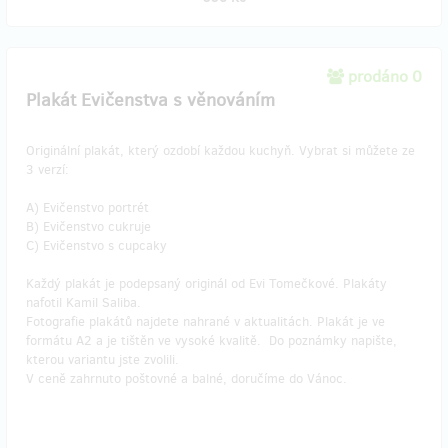
prodáno 0
Plakát Evičenstva s věnováním
Originální plakát, který ozdobí každou kuchyň. Vybrat si můžete ze
3 verzí:
A) Evičenstvo portrét
B) Evičenstvo cukruje
C) Evičenstvo s cupcaky
Každý plakát je podepsaný originál od Evi Tomečkové. Plakáty
nafotil Kamil Saliba.
Fotografie plakátů najdete nahrané v aktualitách. Plakát je ve
formátu A2 a je tištěn ve vysoké kvalitě. Do poznámky napište,
kterou variantu jste zvolili.
V ceně zahrnuto poštovné a balné, doručíme do Vánoc.