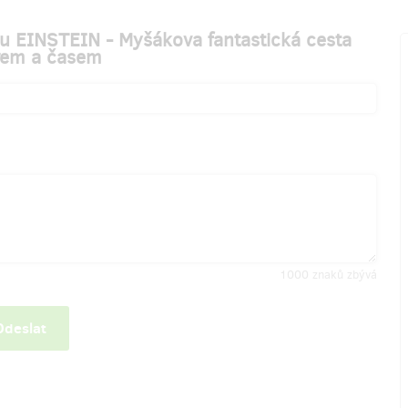
tu EINSTEIN - Myšákova fantastická cesta
rem a časem
1000
znaků zbývá
Odeslat