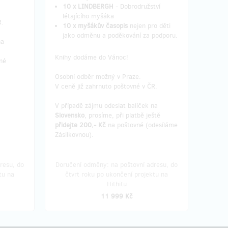
10 x LINDBERGH
- Dobrodružství
létajícího myšáka
R.
10 x myšákův časopis
nejen pro děti
jako odměnu a poděkování za podporu.
na
Knihy dodáme do Vánoc!
né
Osobní odběr možný v Praze.
V ceně již zahrnuto poštovné v ČR.
V případě zájmu odeslat balíček na
Slovensko
, prosíme, při platbě ještě
přidejte 200,- Kč
na poštovné (odesíláme
Zásilkovnou).
resu, do
Doručení odměny: na poštovní adresu, do
tu na
čtvrt roku po ukončení projektu na
Hithitu
11 999 Kč