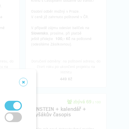
Knihu s časopisem dodáme do Vánoc!
R.
Osobní odběr možný v Praze.
na
V ceně již zahrnuto poštovné v ČR.
vné
V případě zájmu odeslat balíček na
Slovensko
, prosíme, při platbě
ještě přidejte
100,- Kč
na poštovné
(odesíláme Zásilkovnou).
resu, do
Doručení odměny: na poštovní adresu, do
tu na
čtvrt roku po ukončení projektu na
Hithitu
449 Kč
268
zbývá 69
z 300
z 100
EINSTEIN + kalendář +
hy)
myšákův časopis