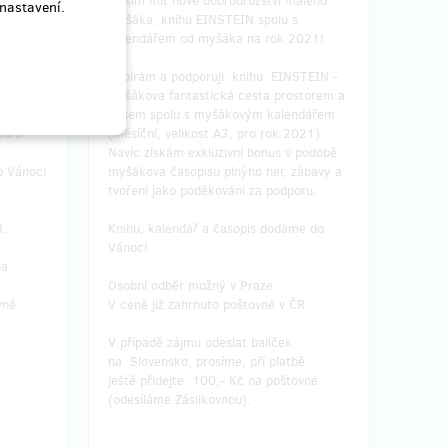
hu
Musím mít nové dobrodružství malého
nastavení.
á cesta
myšáka, knihu EINSTEIN spolu s
nálezci.
kalendářem od myšáka na rok 2021!
hada
Vybírám a podporuji knihu EINSTEIN -
íc jako
Myšákova fantastická cesta prostorem a
, zábavy
časem spolu s myšákovým kalendářem
poru.
(měsíční, velikost A3, pro rok 2021).
Navíc získám exkluzivní bonus v podobě
o Vánoc!
myšákova časopisu plnýho her, zábavy a
tvoření jako poděkování za podporu.
R.
Knihu, kalendář a časopis dodáme do
Vánoc!
na
Osobní odběr možný v Praze.
vné
V ceně již zahrnuto poštovné v ČR.
V případě zájmu odeslat balíček
na Slovensko, prosíme, při platbě
ještě přidejte 100,- Kč na poštovné
(odesíláme Zásilkovnou).