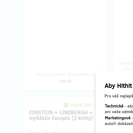
Doručen
čtvr
Doručení odměny: nespecifikováno
100 Kč
Aby Hithit
Pro váš nejlepš
zbývá 296
z 300
Technické
- aby
EINSTEIN + LINDBERGH +
ani vaše odměn
EINS
myšákův časopis (2 knihy)
myšák
Marketingové
-
autoři dokázali