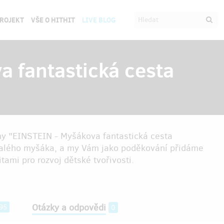
PROJEKT
VŠE O HITHIT
LIVE BLOG
 fantastická cesta
hy "EINSTEIN - Myšákova fantastická cesta
malého myšáka, a my Vám jako poděkování přidáme
ami pro rozvoj dětské tvořivosti.
Otázky a odpovědi
95
0