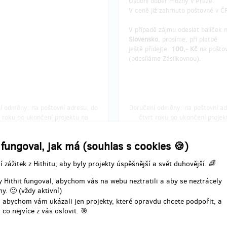
Osobní odběr možný v Praze.
V ceně již zahrnuto poštovné v Č
V případě zájmu odeslat balíček 
Slovensko
, prosíme, při platbě
ještě přidejte
100,- Kč
na pošto
(odesíláme Zásilkovnou).
í odměny: na poštovní adresu, do
Doručení odměny: na poštovní ad
t roku po ukončení projektu na
čtvrt roku po ukončení projek
Hithitu
Hithitu
150 Kč
399 Kč
 fungoval, jak má (souhlas s cookies 🍪)
í zážitek z Hithitu, aby byly projekty úspěšnější a svět duhovější. 🌈
zbývá 36
zbývá 
z 50
 Hithit fungoval, abychom vás na webu neztratili a aby se neztrácely
y. 🙂 (vždy aktivní)
TEIN + ARMSTRONG +
EINSTEIN + EDISON +
ův časopis (2 knihy)
myšákův časopis (2 kni
 abychom vám ukázali jen projekty, které opravdu chcete podpořit, a
 co nejvíce z vás oslovit. 🎯