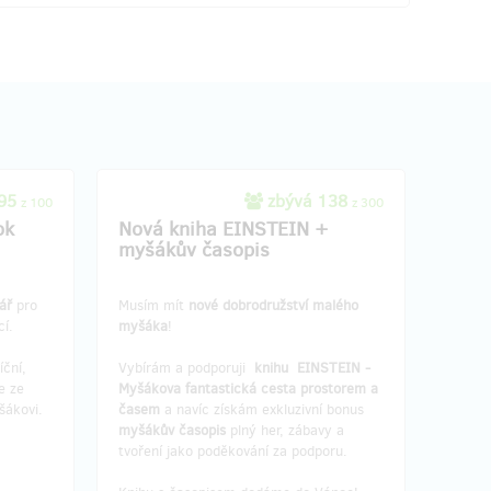
 95
zbývá 138
z 100
z 300
ok
Nová kniha EINSTEIN +
myšákův časopis
ář
pro
Musím mít
nové dobrodružství malého
cí.
myšáka
!
íční,
Vybírám a podporuji
knihu EINSTEIN -
e ze
Myšákova fantastická cesta prostorem a
šákovi.
časem
a navíc získám exkluzivní bonus
myšákův časopis
plný her, zábavy a
tvoření jako poděkování za podporu.