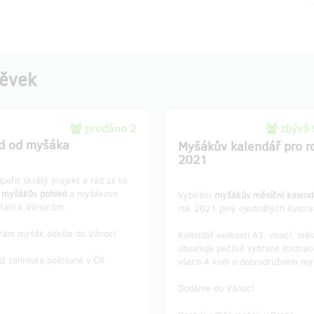
pěvek
prodáno 2
zbývá
d od myšáka
Myšákův kalendář pro r
2021
pořit skvělý projekt a rád za to
u
myšákův pohled
a myšákovo
Vybírám
myšákův měsíční kalend
přání k Vánocům.
rok 2021 plný ojedinělých ilustra
Vám myšák odešle do Vánoc!
Kalendář velikosti A3, visací, měs
obsahuje pečlivě vybrané ilustrac
iž zahrnuto poštovné v ČR.
všech 4 knih o dobrodružném my
Dodáme do Vánoc!