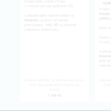
Osobní odběr možný v Praze.
myšá
V ceně již zahrnuto poštovné v ČR.
A navíc 
časopis
V případě zájmu odeslat balíček na
luštění
Slovensko
, prosíme, při platbě
ještě přidejte
150,- Kč
na poštovné
Knihy d
(odesíláme Zásilkovnou).
Osobní 
V ceně j
V přípa
Slovens
ještě př
(odesílá
Doručení odměny: na poštovní adresu, do
Doručen
čtvrt roku po ukončení projektu na
čtvr
Hithitu
1 199 Kč