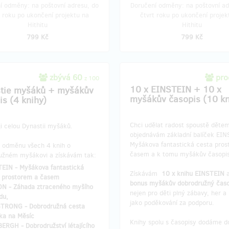
í odměny: na poštovní adresu, do
Doručení odměny: na poštovní ad
t roku po ukončení projektu na
čtvrt roku po ukončení projek
Hithitu
Hithitu
799 Kč
799 Kč
zbývá 60
pro
z 100
10 x EINSTEIN + 10 x
tie myšáků + myšákův
myšákův časopis (10 kn
is (4 knihy)
Chci udělat radost spoustě dětem
i celou Dynastii myšáků.
objednávám základní balíček EIN
Myšákova fantastická cesta pros
 odměnu všech 4 knih o
časem a k tomu myšákův časopis
užném myšákovi a získávám tak:
EIN - Myšákova fantastická
Získávám
10 x knihu EINSTEIN
 prostorem a časem
bonus myšákův
dobrodružný časo
N - Záhada ztraceného myšího
nejen pro děti plný zábavy, her a 
du,
jako poděkování za podporu.
TRONG - Dobrodružná cesta
ka na Měsíc
Knihy spolu s časopisy dodáme d
ERGH - Dobrodružství létajícího