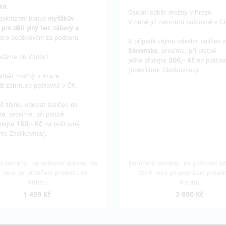
ka.
Osobní odběr možný v Praze.
exkluzivní bonus
myšákův
V ceně již zahrnuto poštovné v Č
pro děti plný her, zábavy a
jako poděkování za podporu.
V případě zájmu odeslat balíček 
Slovensko
, prosíme, při platbě
odáme do Vánoc!
ještě přidejte
200,- Kč
na poštov
(odesíláme Zásilkovnou).
odběr možný v Praze.
iž zahrnuto poštovné v ČR.
dě zájmu odeslat balíček na
ko
, prosíme, při platbě
idejte
150,- Kč
na poštovné
me Zásilkovnou).
í odměny: na poštovní adresu, do
Doručení odměny: na poštovní ad
t roku po ukončení projektu na
čtvrt roku po ukončení projek
Hithitu
Hithitu
1 499 Kč
3 890 Kč