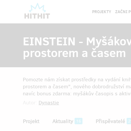
PROJEKTY
ZAČNI 
EINSTEIN - Myšákova
prostorem a časem
Pomozte nám získat prostředky na vydání kni
prostorem a časem", nového dobrodružství 
navíc bonus zdarma: myšákův časopis s aktivit
Autor:
Dynastie
Projekt
Aktuality
Přispěvatelé
16
2