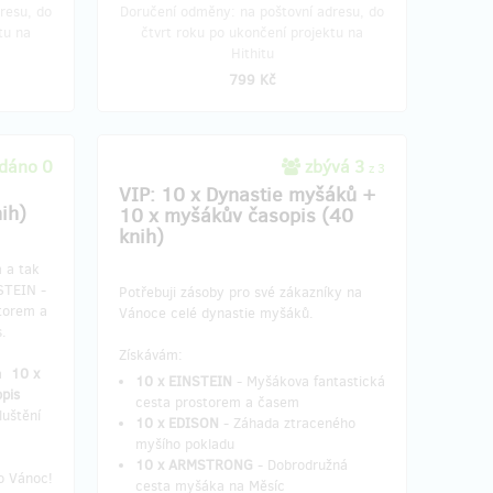
resu, do
Doručení odměny: na poštovní adresu, do
tu na
čtvrt roku po ukončení projektu na
Hithitu
799 Kč
dáno 0
zbývá 3
z 3
VIP: 10 x Dynastie myšáků +
ih)
10 x myšákův časopis (40
knih)
 a tak
STEIN -
Potřebuji zásoby pro své zákazníky na
torem a
Vánoce celé dynastie myšáků.
.
Získávám:
a
10
x
10 x EINSTEIN
- Myšákova fantastická
pis
cesta prostorem a časem
luštění
10 x EDISON
- Záhada ztraceného
myšího pokladu
10 x ARMSTRONG
- Dobrodružná
o Vánoc!
cesta myšáka na Měsíc