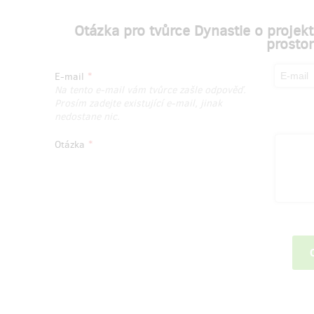
Otázka pro tvůrce Dynastie o projek
prosto
E-mail
Na tento e-mail vám tvůrce zašle odpověď.
Prosím zadejte existující e-mail, jinak
nedostane nic.
Otázka