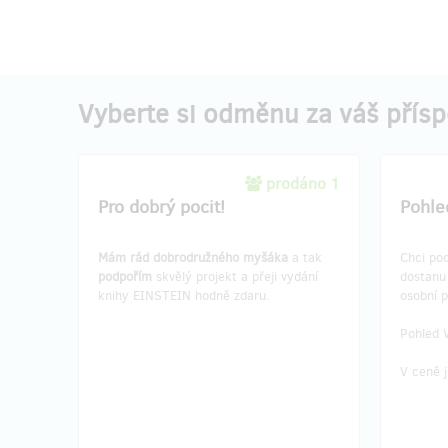
Vyberte si odměnu za váš přís
prodáno 1
Pro dobrý pocit!
Pohle
Mám rád dobrodružného myšáka
a tak
Chci pod
podpořím
skvělý projekt a přeji vydání
dostan
knihy EINSTEIN hodně zdaru.
osobní 
Pohled 
V ceně j