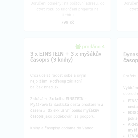
Doručení odměny: na poštovní adresu, do
Doručen
čtvrt roku po ukončení projektu na
čtvr
Hithitu
799 Kč
prodáno 4
3 x EINSTEIN + 3 x myšákův
Dynas
časopis (3 knihy)
časop
Chci udělat radost sobě a svým
Potřebuj
nejbližším. Potřebuji základní
balíček hned 3x.
Vybírám
dobrodr
Získávám
3x knihu EINSTEIN -
EINST
Myšákova fantastická cesta prostorem a
cesta
časem
a
3x exkluzivní bonus myšákův
EDISO
časopis
jako poděkování za podporu.
pokla
ARMS
Knihy a časopisy dodáme do Vánoc!
myšá
LINDB