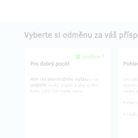
Vyberte si odměnu za váš přís
prodáno 1
Pro dobrý pocit!
Pohle
Mám rád dobrodružného myšáka
a tak
Chci pod
podpořím
skvělý projekt a přeji vydání
dostan
knihy EINSTEIN hodně zdaru.
osobní 
Pohled 
V ceně j