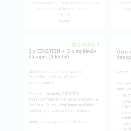
Doručení odměny: na poštovní adresu, do
Doručen
čtvrt roku po ukončení projektu na
čtvr
Hithitu
799 Kč
prodáno 4
3 x EINSTEIN + 3 x myšákův
Dynas
časopis (3 knihy)
časop
Chci udělat radost sobě a svým
Potřebuj
nejbližším. Potřebuji základní
balíček hned 3x.
Vybírám
dobrodr
Získávám
3x knihu EINSTEIN -
EINST
Myšákova fantastická cesta prostorem a
cesta
časem
a
3x exkluzivní bonus myšákův
EDISO
časopis
jako poděkování za podporu.
pokla
ARMS
Knihy a časopisy dodáme do Vánoc!
myšá
LINDB