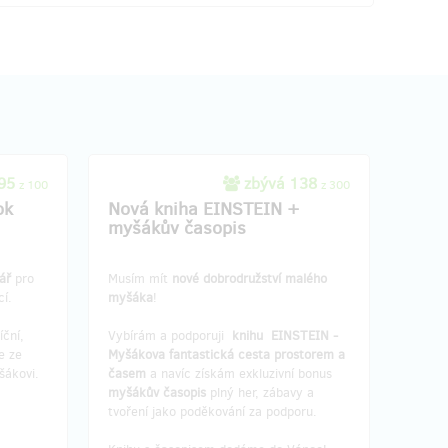
 95
zbývá 138
z 100
z 300
ok
Nová kniha EINSTEIN +
myšákův časopis
ář
pro
Musím mít
nové dobrodružství malého
cí.
myšáka
!
íční,
Vybírám a podporuji
knihu EINSTEIN -
e ze
Myšákova fantastická cesta prostorem a
šákovi.
časem
a navíc získám exkluzivní bonus
myšákův časopis
plný her, zábavy a
tvoření jako poděkování za podporu.