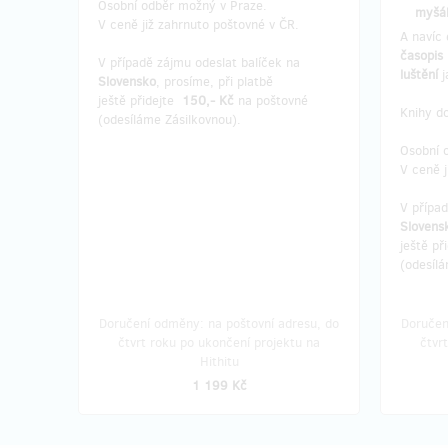
Osobní odběr možný v Praze.
myšá
V ceně již zahrnuto poštovné v ČR.
A navíc 
časopis
V případě zájmu odeslat balíček na
luštění
Slovensko
, prosíme, při platbě
ještě přidejte
150,- Kč
na poštovné
Knihy d
(odesíláme Zásilkovnou).
Osobní 
V ceně j
V přípa
Slovens
ještě př
(odesílá
Doručení odměny: na poštovní adresu, do
Doručen
čtvrt roku po ukončení projektu na
čtvr
Hithitu
1 199 Kč