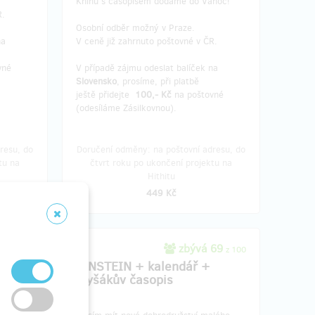
Knihu s časopisem dodáme do Vánoc!
R.
Osobní odběr možný v Praze.
na
V ceně již zahrnuto poštovné v ČR.
vné
V případě zájmu odeslat balíček na
Slovensko
, prosíme, při platbě
ještě přidejte
100,- Kč
na poštovné
(odesíláme Zásilkovnou).
resu, do
Doručení odměny: na poštovní adresu, do
tu na
čtvrt roku po ukončení projektu na
Hithitu
449 Kč
268
zbývá 69
z 300
z 100
EINSTEIN + kalendář +
hy)
myšákův časopis