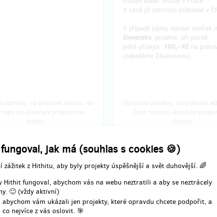
Osobní odběr možný v Praze.
V ceně již zahrnuto poštovné v Č
V případě zájmu odeslat balíček 
Slovensko
, prosíme, při platbě
ještě přidejte
100,- Kč
na pošto
(odesíláme Zásilkovnou).
í odměny: na poštovní adresu, do
Doručení odměny: na poštovní ad
t roku po ukončení projektu na
čtvrt roku po ukončení projek
Hithitu
Hithitu
150 Kč
399 Kč
 fungoval, jak má (souhlas s cookies 🍪)
í zážitek z Hithitu, aby byly projekty úspěšnější a svět duhovější. 🌈
zbývá 36
zbývá 
z 50
TEIN + ARMSTRONG +
 Hithit fungoval, abychom vás na webu neztratili a aby se neztrácely
EINSTEIN + EDISON +
y. 🙂 (vždy aktivní)
ův časopis (2 knihy)
myšákův časopis (2 kni
 abychom vám ukázali jen projekty, které opravdu chcete podpořit, a
 co nejvíce z vás oslovit. 🎯