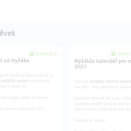
pěvek
prodáno 2
zbývá
d od myšáka
Myšákův kalendář pro r
2021
pořit skvělý projekt a rád za to
u
myšákův pohled
a myšákovo
Vybírám
myšákův měsíční kalend
přání k Vánocům.
rok 2021 plný ojedinělých ilustra
Vám myšák odešle do Vánoc!
Kalendář velikosti A3, visací, měs
obsahuje pečlivě vybrané ilustrac
iž zahrnuto poštovné v ČR.
všech 4 knih o dobrodružném my
Dodáme do Vánoc!