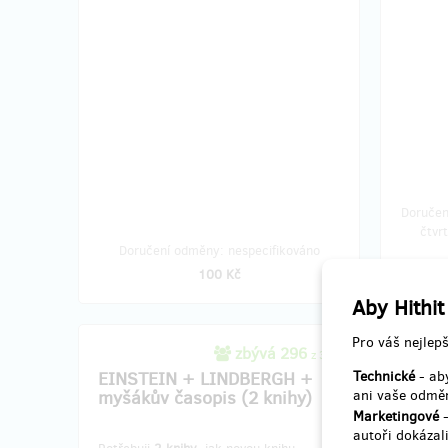
Doručen
čtvr
Doručení odměny: nespecifikováno
100 Kč
Aby Hithit
Pro váš nejlepš
zbývá 296
z 300
EINSTEIN + LINDBERGH +
Technické
EINS
- aby
myšákův časopis (2 knihy)
ani vaše odměn
myšák
Marketingové
-
autoři dokázali