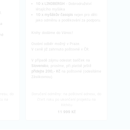
10 x LINDBERGH
- Dobrodružství
létajícího myšáka
R.
10 x myšákův časopis
nejen pro děti
jako odměnu a poděkování za podporu.
na
Knihy dodáme do Vánoc!
né
Osobní odběr možný v Praze.
V ceně již zahrnuto poštovné v ČR.
V případě zájmu odeslat balíček na
Slovensko
, prosíme, při platbě ještě
přidejte 200,- Kč
na poštovné (odesíláme
Zásilkovnou).
resu, do
Doručení odměny: na poštovní adresu, do
tu na
čtvrt roku po ukončení projektu na
Hithitu
11 999 Kč