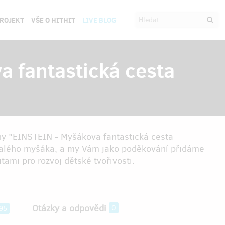
PROJEKT
VŠE O HITHIT
LIVE BLOG
 fantastická cesta
hy "EINSTEIN - Myšákova fantastická cesta
malého myšáka, a my Vám jako poděkování přidáme
ami pro rozvoj dětské tvořivosti.
Otázky a odpovědi
0
95