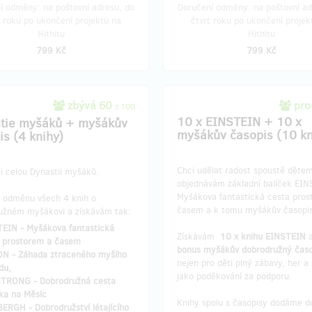
í odměny: na poštovní adresu, do
Doručení odměny: na poštovní ad
t roku po ukončení projektu na
čtvrt roku po ukončení projek
Hithitu
Hithitu
799 Kč
799 Kč
zbývá 60
pro
z 100
10 x EINSTEIN + 10 x
tie myšáků + myšákův
myšákův časopis (10 kn
is (4 knihy)
Chci udělat radost spoustě dětem
i celou Dynastii myšáků.
objednávám základní balíček EIN
Myšákova fantastická cesta pros
 odměnu všech 4 knih o
časem a k tomu myšákův časopis
užném myšákovi a získávám tak:
EIN - Myšákova fantastická
Získávám
10 x knihu EINSTEIN
 prostorem a časem
bonus myšákův
dobrodružný časo
N - Záhada ztraceného myšího
nejen pro děti plný zábavy, her a 
du,
jako poděkování za podporu.
TRONG - Dobrodružná cesta
ka na Měsíc
Knihy spolu s časopisy dodáme d
ERGH - Dobrodružství létajícího