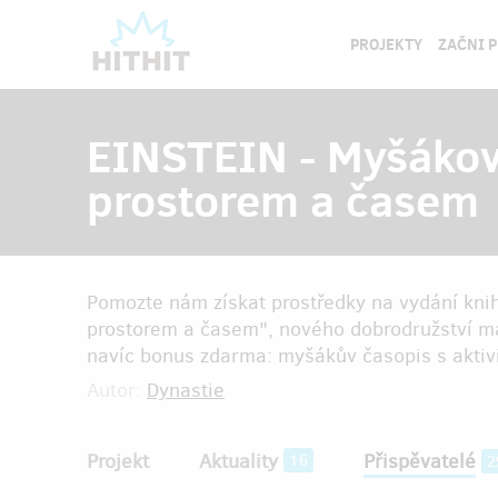
PROJEKTY
ZAČNI 
EINSTEIN - Myšákova
prostorem a časem
Pomozte nám získat prostředky na vydání kni
prostorem a časem", nového dobrodružství 
navíc bonus zdarma: myšákův časopis s aktivit
Autor:
Dynastie
Projekt
Aktuality
Přispěvatelé
16
2