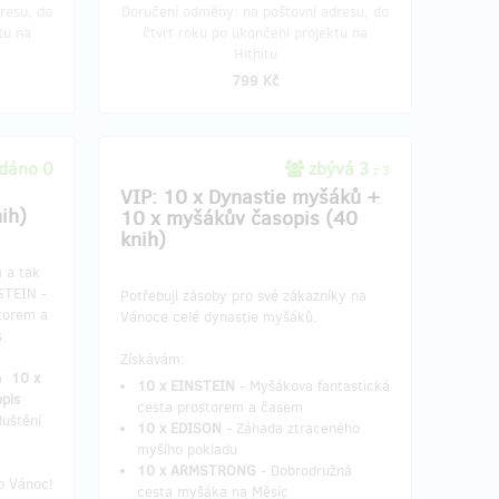
resu, do
Doručení odměny: na poštovní adresu, do
tu na
čtvrt roku po ukončení projektu na
Hithitu
799 Kč
dáno 0
zbývá 3
z 3
VIP: 10 x Dynastie myšáků +
ih)
10 x myšákův časopis (40
knih)
 a tak
STEIN -
Potřebuji zásoby pro své zákazníky na
torem a
Vánoce celé dynastie myšáků.
.
Získávám:
a
10
x
10 x EINSTEIN
- Myšákova fantastická
pis
cesta prostorem a časem
luštění
10 x EDISON
- Záhada ztraceného
myšího pokladu
10 x ARMSTRONG
- Dobrodružná
o Vánoc!
cesta myšáka na Měsíc