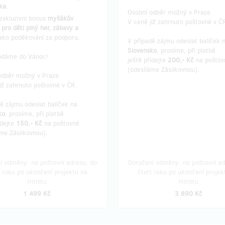
ka.
Osobní odběr možný v Praze.
exkluzivní bonus
myšákův
V ceně již zahrnuto poštovné v Č
pro děti plný her, zábavy a
jako poděkování za podporu.
V případě zájmu odeslat balíček 
Slovensko
, prosíme, při platbě
odáme do Vánoc!
ještě přidejte
200,- Kč
na poštov
(odesíláme Zásilkovnou).
odběr možný v Praze.
iž zahrnuto poštovné v ČR.
dě zájmu odeslat balíček na
ko
, prosíme, při platbě
idejte
150,- Kč
na poštovné
me Zásilkovnou).
í odměny: na poštovní adresu, do
Doručení odměny: na poštovní ad
t roku po ukončení projektu na
čtvrt roku po ukončení projek
Hithitu
Hithitu
1 499 Kč
3 890 Kč