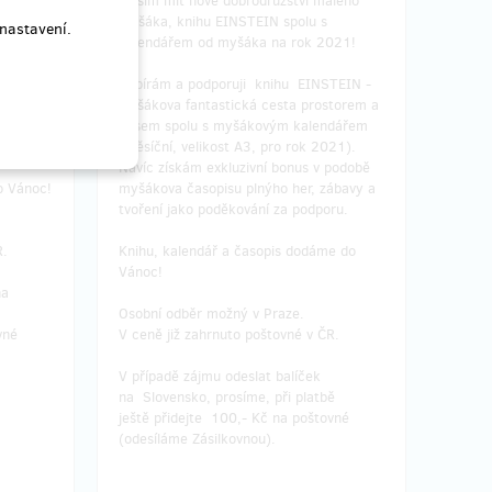
hu
Musím mít nové dobrodružství malého
á cesta
myšáka, knihu EINSTEIN spolu s
nastavení.
nálezci.
kalendářem od myšáka na rok 2021!
hada
Vybírám a podporuji knihu EINSTEIN -
íc jako
Myšákova fantastická cesta prostorem a
, zábavy
časem spolu s myšákovým kalendářem
poru.
(měsíční, velikost A3, pro rok 2021).
Navíc získám exkluzivní bonus v podobě
o Vánoc!
myšákova časopisu plnýho her, zábavy a
tvoření jako poděkování za podporu.
R.
Knihu, kalendář a časopis dodáme do
Vánoc!
na
Osobní odběr možný v Praze.
vné
V ceně již zahrnuto poštovné v ČR.
V případě zájmu odeslat balíček
na Slovensko, prosíme, při platbě
ještě přidejte 100,- Kč na poštovné
(odesíláme Zásilkovnou).