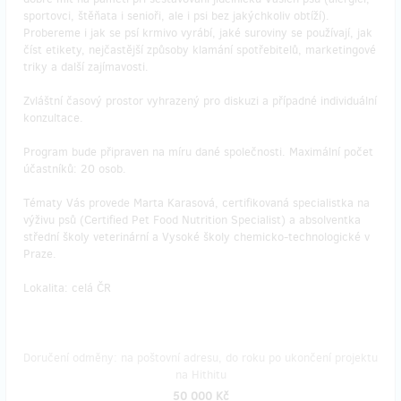
sportovci, štěňata i senioři, ale i psi bez jakýchkoliv obtíží).
Probereme i jak se psí krmivo vyrábí, jaké suroviny se používají, jak
číst etikety, nejčastější způsoby klamání spotřebitelů, marketingové
triky a další zajímavosti.
Zvláštní časový prostor vyhrazený pro diskuzi a případné individuální
konzultace.
Program bude připraven na míru dané společnosti. Maximální počet
účastníků: 20 osob.
Tématy Vás provede Marta Karasová, certifikovaná specialistka na
výživu psů (Certified Pet Food Nutrition Specialist) a absolventka
střední školy veterinární a Vysoké školy chemicko-technologické v
Praze.
Lokalita: celá ČR
Doručení odměny: na poštovní adresu, do roku po ukončení projektu
na Hithitu
50 000 Kč