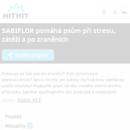
SABIFLOR pomáhá psům při stresu,
zátěži a po zraněních
Sdílet projekt
Zotavuje se Váš pes po zranění? Trpí chronickým
onemocněním? Nebo chcete jen svému čtyřnohému parťákovi
posílit imunitu? Podpořte první výrobu nového veterinárního
přípravku Sabiflor využívajícího sílu prebiotik a nukleotidů.
Autor:
Sabio VET
Projekt
Aktuality
0