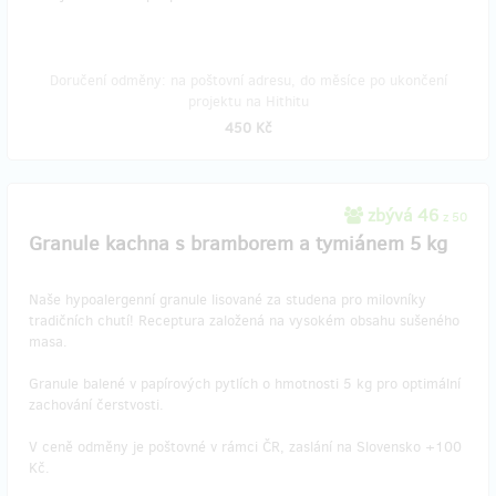
Doručení odměny: na poštovní adresu, do měsíce po ukončení
projektu na Hithitu
450 Kč
zbývá 46
z 50
Granule kachna s bramborem a tymiánem 5 kg
Naše hypoalergenní granule lisované za studena pro milovníky
tradičních chutí! Receptura založená na vysokém obsahu sušeného
masa.
Granule balené v papírových pytlích o hmotnosti 5 kg pro optimální
zachování čerstvosti.
V ceně odměny je poštovné v rámci ČR, zaslání na Slovensko +100
Kč.