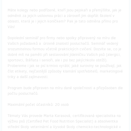
Máte kolegy nebo podřízené, kteří jsou pejskaři a přemýšlíte, jak je
odměnit za jejich usilovnou práci a zároveň jim dopřát školení v
oblasti, která je i jejich koníčkem? Pak je tato odměna přímo pro
Vás!
Dopolední seminář pro firmy nebo spolky připravený na míru dle
Vašich požadavků a úrovně znalostí posluchačů. Seminář vedený
srozumitelnou formou včetně praktických cvičení. Dozvíte se, co je
dobré mít na paměti při sestavování jídelníčku Vašich psů (alergici,
sportovci, štěňata i senioři, ale i psi bez jakýchkoliv obtíží).
Probereme i jak se psí krmivo vyrábí, jaké suroviny se používají, jak
číst etikety, nejčastější způsoby klamání spotřebitelů, marketingové
triky a další zajímavosti.
Program bude připraven na míru dané společnosti a přizpůsoben dle
počtu posluchačů.
Maximální počet účastníků: 20 osob
Tématy Vás provede Marta Karasová, certifikovaná specialistka na
výživu psů (Certified Pet Food Nutrition Specialist) a absolventka
střední školy veterinární a Vysoké školy chemicko-technologické v