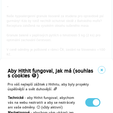
+
Naše hypoalergenní granule lisované za studena pro opravdové psí
gurmány! Kdo by totiž nechtěl ochutnat sledě z Baltského moře?
Receptura založená na vysokém obsahu sušeného masa.
Granule balené v papírových pytlích o hmotnosti 5 kg (2 ks) pro
optimální zachování čerstvosti.
V ceně odměny je poštovné v rámci ČR, zaslání na Slovensko +100
Kč.
V rámci této odměny garantujeme doručení granulí do měsíce,
Sabifloru do půl roku.
Aby Hithit fungoval, jak má (souhlas
s cookies 🍪)
Děkujeme za Vaši podporu
Pro váš nejlepší zážitek z Hithitu, aby byly projekty
úspěšnější a svět duhovější. 🌈
Technické
- aby Hithit fungoval, abychom
vás na webu neztratili a aby se neztrácely
Doručení odměny: na poštovní adresu, do měsíce po ukončení
ani vaše odměny. 🙂 (vždy aktivní)
projektu na Hithitu
Marketingové
- abychom vám ukázali jen