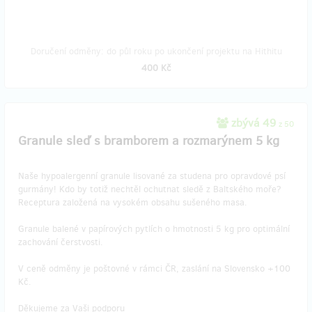
Doručení odměny: do půl roku po ukončení projektu na Hithitu
400 Kč
zbývá 49
z 50
Granule sleď s bramborem a rozmarýnem 5 kg
Naše hypoalergenní granule lisované za studena pro opravdové psí
gurmány! Kdo by totiž nechtěl ochutnat sledě z Baltského moře?
Receptura založená na vysokém obsahu sušeného masa.
Granule balené v papírových pytlích o hmotnosti 5 kg pro optimální
zachování čerstvosti.
V ceně odměny je poštovné v rámci ČR, zaslání na Slovensko +100
Kč.
Děkujeme za Vaši podporu