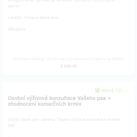
kategorii Drive. Zároveň je národním rozhodčím tohoto psího
sportu.
Lokalita: Praha a blízké okolí
Děkujeme
Doručení odměny: do půl roku po ukončení projektu na Hithitu
2 500 Kč
zbývá 10
z 10
Osobní výživová konzultace Vašeho psa +
zhodnocení komerčních krmiv
Stejný obsah jako odměna "Osobní výživová konzultace Vašeho
psa"
+