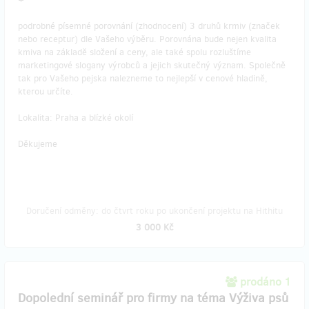
podrobné písemné porovnání (zhodnocení) 3 druhů krmiv (značek
nebo receptur) dle Vašeho výběru. Porovnána bude nejen kvalita
kmiva na základě složení a ceny, ale také spolu rozluštíme
marketingové slogany výrobců a jejich skutečný význam. Společně
tak pro Vašeho pejska nalezneme to nejlepší v cenové hladině,
kterou určíte.
Lokalita: Praha a blízké okolí
Děkujeme
Doručení odměny: do čtvrt roku po ukončení projektu na Hithitu
3 000 Kč
prodáno 1
Dopolední seminář pro firmy na téma Výživa psů