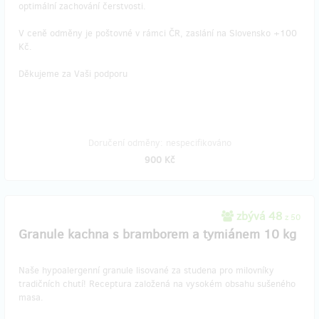
optimální zachování čerstvosti.
V ceně odměny je poštovné v rámci ČR, zaslání na Slovensko +100
Kč.
Děkujeme za Vaši podporu
Doručení odměny: nespecifikováno
900 Kč
zbývá 48
z 50
Granule kachna s bramborem a tymiánem 10 kg
Naše hypoalergenní granule lisované za studena pro milovníky
tradičních chutí! Receptura založená na vysokém obsahu sušeného
masa.