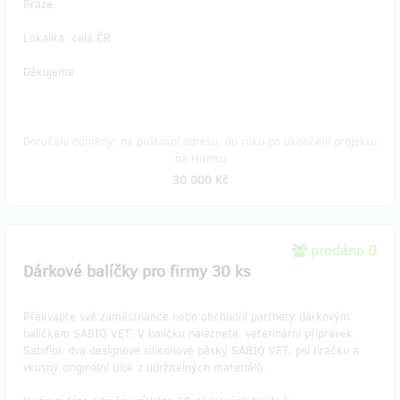
Praze.
Lokalita: celá ČR
Děkujeme
Doručení odměny: na poštovní adresu, do roku po ukončení projektu
na Hithitu
30 000 Kč
prodáno 0
Dárkové balíčky pro firmy 30 ks
Překvapte své zaměstnance nebo obchodní partnery dárkovým
balíčkem SABIO VET. V balíčku naleznete: veterinární přípravek
Sabiflor, dva designové silikonové pásky SABIO VET, psí hračku a
vkusný originální blok z udržitelných materiálů.