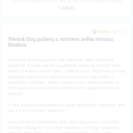
Doručení odměny: do čtvrt roku po ukončení projektu na Hithitu
2 000 Kč
zbývá 10
z 10
Trénink Dog pulleru s mistrem světa Honzou
Strakou
Slyšeli jste už o dog pulleru? Jde o psí sport, který nabývá na
popularitě. Využijte jedinečnou příežitost setkat se s mistry světa
Honzou a Axíkem (border kolie) a vidět je v akci. Připravíme pro Vás
dopolední program plný zajímavých informací o dog pulleru, s
praktickými ukázkami, které si budete moci s Vaším pejskem na
místě vyzkoušet a strávit tak příjemný čas ve společnosti dalších
pejskařů.
Prostě intenzivka dog pulleru pro úplné začátečníky i pokročilé, plná
tipů a triků z Honzovy "kuchyně"! :)
Honza Straka je dvojnásobný mistr světa dog pulleru v disciplíně
running v kategorii Drive a mistr republiky v runningu i jumpingu v