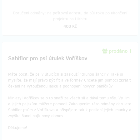
Doručení odměny: na poštovní adresu, do půl roku po ukončení
projektu na Hithitu
400 Kč
prodáno 1
Sabiflor pro psí útulek Voříškov
Máte pocit, že psi v útulcích si zaslouží "druhou šanci"? Také si
myslíte, že mají právo být fit a ve formě? Chcete jim pomoci zkrátit
čekání na vytouženou lásku a pochopení nových páníčků?
Miniazyl Voříškov se o to snaží ze všech sil a dává tomu vše. Vy jim
a jejich pejskům můžete pomoci! Zakoupením této odměny darujete
Sabiflor psům z Voříškova a přispějete tak k posílení jejich imunity a
zvýšíte šanci najít nový domov.
Děkujeme!