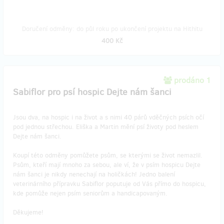
Doručení odměny: do půl roku po ukončení projektu na Hithitu
400 Kč
prodáno 1
Sabiflor pro psí hospic Dejte nám šanci
Jsou dva, na hospic i na život a s nimi 40 párů vděčných psích očí
pod jednou střechou. Eliška a Martin mění psí životy pod heslem
Dejte nám šanci.
Koupí této odměny pomůžete psům, se kterými se život nemazlil.
Psům, kteří mají mnoho za sebou, ale ví, že v psím hospicu Dejte
nám šanci je nikdy nenechají na holičkách! Jedno balení
veterinárního přípravku Sabiflor poputuje od Vás přímo do hospicu,
kde pomůže nejen psím seniorům a handicapovaným.
Děkujeme!