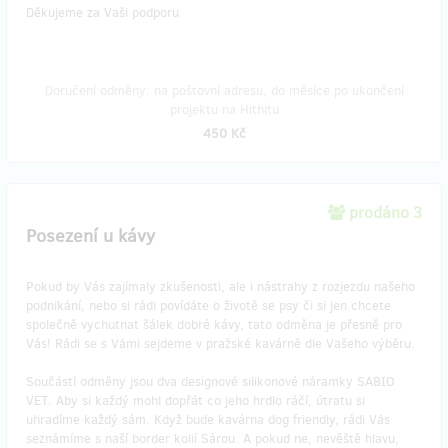
Děkujeme za Vaši podporu
Doručení odměny: na poštovní adresu, do měsíce po ukončení
projektu na Hithitu
450 Kč
prodáno 3
Posezení u kávy
Pokud by Vás zajímaly zkušenosti, ale i nástrahy z rozjezdu našeho
podnikání, nebo si rádi povídáte o životě se psy či si jen chcete
společně vychutnat šálek dobré kávy, tato odměna je přesně pro
Vás! Rádi se s Vámi sejdeme v pražské kavárně dle Vašeho výběru.
Součástí odměny jsou dva designové silikonové náramky SABIO
VET. Aby si každý mohl dopřát co jeho hrdlo ráčí, útratu si
uhradíme každý sám. Když bude kavárna dog friendly, rádi Vás
seznámíme s naší border kolií Sárou. A pokud ne, nevěště hlavu,