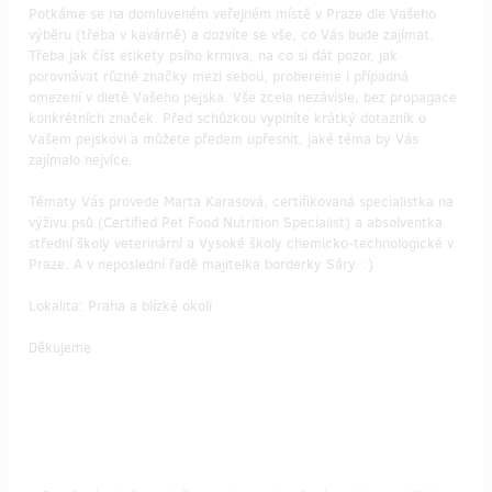
Potkáme se na domluveném veřejném místě v Praze dle Vašeho
výběru (třeba v kavárně) a dozvíte se vše, co Vás bude zajímat.
Třeba jak číst etikety psího krmiva, na co si dát pozor, jak
porovnávat různé značky mezi sebou, probereme i případná
omezení v dietě Vašeho pejska. Vše zcela nezávisle, bez propagace
konkrétních značek. Před schůzkou vyplníte krátký dotazník o
Vašem pejskovi a můžete předem upřesnit, jaké téma by Vás
zajímalo nejvíce.
Tématy Vás provede Marta Karasová, certifikovaná specialistka na
výživu psů (Certified Pet Food Nutrition Specialist) a absolventka
střední školy veterinární a Vysoké školy chemicko-technologické v
Praze. A v neposlední řadě majitelka borderky Sáry. :)
Lokalita: Praha a blízké okolí
Děkujeme