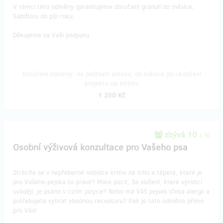
V rámci této odměny garantujeme doručení granulí do měsíce,
Sabifloru do půl roku.
Děkujeme za Vaši podporu
Doručení odměny: na poštovní adresu, do měsíce po ukončení
projektu na Hithitu
1 250 Kč
zbývá 10
z 10
Osobní výživová konzultace pro Vašeho psa
Ztrácíte se v nepřeberné nabídce krmiv na trhu a tápete, které je
pro Vašeho pejska to pravé? Máte pocit, že složení, které výrobci
uvádějí, je psáno v cizím jazyce? Nebo má Váš pejsek třeba alergii a
potřebujete vybrat vhodnou recepturu? Pak je tato odměna přímo
pro Vás!