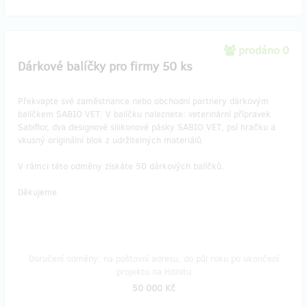
prodáno 0
Dárkové balíčky pro firmy 50 ks
Překvapte své zaměstnance nebo obchodní partnery dárkovým
balíčkem SABIO VET. V balíčku naleznete: veterinární přípravek
Sabiflor, dva designové silikonové pásky SABIO VET, psí hračku a
vkusný originální blok z udržitelných materiálů.
V rámci této odměny získáte 50 dárkových balíčků.
Děkujeme
Doručení odměny: na poštovní adresu, do půl roku po ukončení
projektu na Hithitu
50 000 Kč