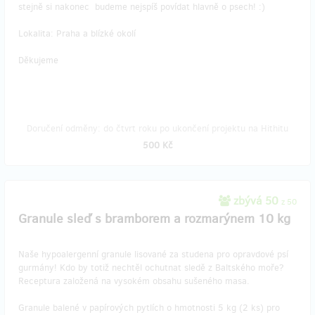
stejně si nakonec budeme nejspíš povídat hlavně o psech! :)
Lokalita: Praha a blízké okolí
Děkujeme
Doručení odměny: do čtvrt roku po ukončení projektu na Hithitu
500 Kč
zbývá 50
z 50
Granule sleď s bramborem a rozmarýnem 10 kg
Naše hypoalergenní granule lisované za studena pro opravdové psí
gurmány! Kdo by totiž nechtěl ochutnat sledě z Baltského moře?
Receptura založená na vysokém obsahu sušeného masa.
Granule balené v papírových pytlích o hmotnosti 5 kg (2 ks) pro