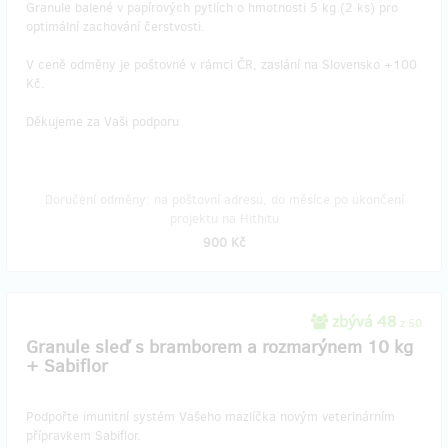
Granule balené v papírových pytlích o hmotnosti 5 kg (2 ks) pro
optimální zachování čerstvosti.
V ceně odměny je poštovné v rámci ČR, zaslání na Slovensko +100
Kč.
Děkujeme za Vaši podporu
Doručení odměny: na poštovní adresu, do měsíce po ukončení
projektu na Hithitu
900 Kč
zbývá 48
z 50
Granule sleď s bramborem a rozmarýnem 10 kg
+ Sabiflor
Podpořte imunitní systém Vašeho mazlíčka novým veterinárním
přípravkem Sabiflor.