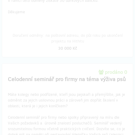
V rámci této odměny získáte 30 dárkových balíčků.
Děkujeme
Doručení odměny: na poštovní adresu, do půl roku po ukončení
projektu na Hithitu
30 000 Kč
prodáno 0
Celodenní seminář pro firmy na téma výživa psů
Máte kolegy nebo podřízené, kteří jsou pejskaři a přemýšlíte, jak je
odměnit za jejich usilovnou práci a zároveň jim dopřát školení v
oblasti, která je i jejich koníčkem?
Celodenní seminář pro firmy nebo spolky připravený na míru dle
Vašich požadavků a úrovně znalostí posluchačů. Seminář vedený
srozumitelnou formou včetně praktických cvičení. Dozvíte se, co je
dobré mít na paměti při sestavování jídelníčku Vašich psů (alergici,