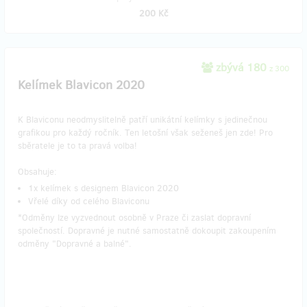
200 Kč
zbývá 180
z 300
Kelímek Blavicon 2020
K Blaviconu neodmyslitelně patří unikátní kelímky s jedinečnou
grafikou pro každý ročník. Ten letošní však seženeš jen zde! Pro
sběratele je to ta pravá volba!
Obsahuje:
1x kelímek s designem Blavicon 2020
Vřelé díky od celého Blaviconu
*Odměny lze vyzvednout osobně v Praze či zaslat dopravní
společností. Dopravné je nutné samostatně dokoupit zakoupením
odměny "Dopravné a balné".