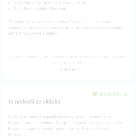
1x tištěná knížka Artbook Blaviconu 2020
Vřelé díky od celého Blaviconu
*Odměny lze vyzvednout osobně v Praze či zaslat dopravní
společností. Dopravné je nutné samostatně dokoupit zakoupením
odměny "Dopravné a balné".
Doručení odměny: na poštovní adresu, do čtvrt roku po ukončení
projektu na Hithitu
2 500 Kč
zbývá 48
z 100
To nejlepší ze sklípku
Výběr šesti lahví té nejlepší medoviny, kterou bychom ti na
Blaviconu mohli nabídnout. Zavzpomínej nostalgicky na atmosféru
Blaviconu s panákem výběrové medoviny. Navíc s vlastními
etiketami.