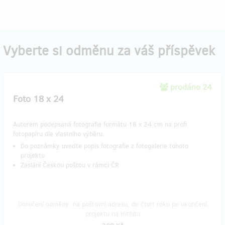
Vyberte si odměnu za váš příspěvek
prodáno 24
Foto 18 x 24
Autorem podepsaná fotografie formátu 18 x 24 cm na profi
fotopapíru dle vlastního výběru.
Do poznámky uveďte popis fotografie z fotogalerie tohoto
projektu
Zaslání Českou poštou v rámci ČR
Doručení odměny: na poštovní adresu, do čtvrt roku po ukončení
projektu na Hithitu