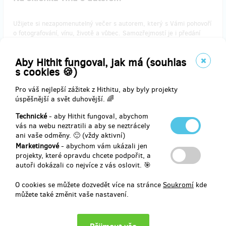
Užijete si nezapomenutelný večer s autorem, který s Vámi pohovoří
o fotografování, vínu, životě a vůbec. Samozřejmostí je i předání
knihy s věnováním.
Termín nutno domluvit s autorem
Aby Hithit fungoval, jak má (souhlas
V Praze
s cookies 🍪)
Pro váš nejlepší zážitek z Hithitu, aby byly projekty
úspěšnější a svět duhovější. 🌈
Doručení odměny: do měsíce po ukončení projektu na Hithitu
Technické
- aby Hithit fungoval, abychom
2 500 Kč
vás na webu neztratili a aby se neztrácely
ani vaše odměny. 🙂 (vždy aktivní)
Marketingové
- abychom vám ukázali jen
projekty, které opravdu chcete podpořit, a
zbývá 1
autoři dokázali co nejvíce z vás oslovit. 🎯
z 3
Večeře s autorem v jeho oblíbené restauraci
O cookies se můžete dozvedět více na stránce
Soukromí
kde
můžete také změnit vaše nastavení.
Hovory o životě, focení, Francii, cestování i filmování v nějaké z fajn
restaurací, kam autor rád chodí. Kniha s věnováním doprovodí
dezert.