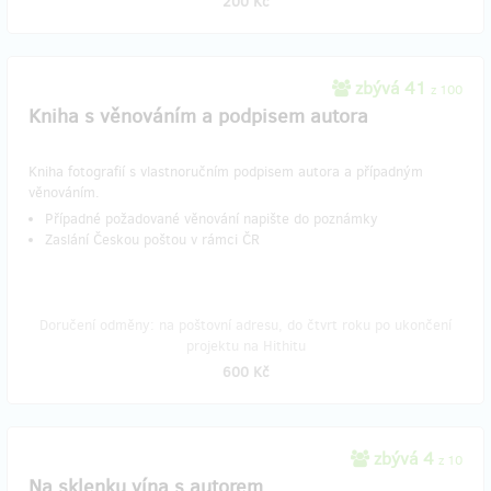
200 Kč
zbývá 41
z 100
Kniha s věnováním a podpisem autora
Kniha fotografií s vlastnoručním podpisem autora a případným
věnováním.
Případné požadované věnování napište do poznámky
Zaslání Českou poštou v rámci ČR
Doručení odměny: na poštovní adresu, do čtvrt roku po ukončení
projektu na Hithitu
600 Kč
zbývá 4
z 10
Na sklenku vína s autorem