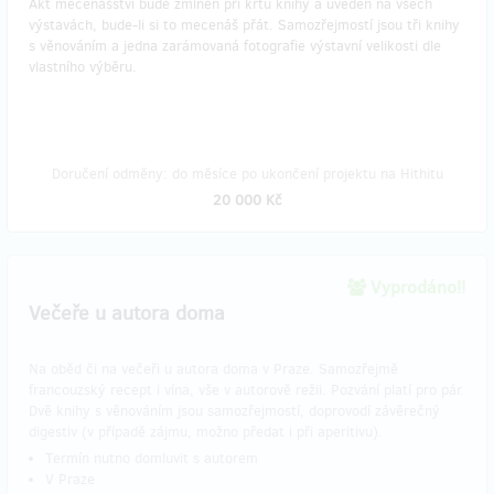
Akt mecenášství bude zmíněn při křtu knihy a uveden na všech
výstavách, bude-li si to mecenáš přát. Samozřejmostí jsou tři knihy
s věnováním a jedna zarámovaná fotografie výstavní velikosti dle
vlastního výběru.
Doručení odměny: do měsíce po ukončení projektu na Hithitu
20 000 Kč
Vyprodáno!!
Večeře u autora doma
Na oběd či na večeři u autora doma v Praze. Samozřejmě
francouzský recept i vína, vše v autorově režii. Pozvání platí pro pár.
Dvě knihy s věnováním jsou samozřejmostí, doprovodí závěrečný
digestiv (v případě zájmu, možno předat i při aperitivu).
Termín nutno domluvit s autorem
V Praze