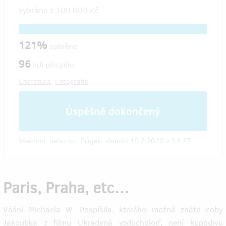
vybráno z
100 000 Kč
121%
splněno
96
lidí přispělo
Literatura
,
Fotografie
Úspěšně dokončený
Všechno, nebo nic.
Projekt skončil 19.2.2020 v 14:27.
Paris, Praha, etc…
Vášní Michaela W. Pospíšila, kterého možná znáte coby
Jakoubka z filmu Ukradená vzducholoď, není kupodivu