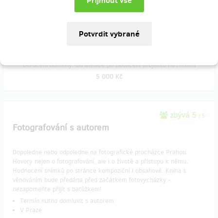
Termín nutno domluvit s autorem
V Praze
Doručení odměny: do měsíce po ukončení projektu na Hithitu
5 000 Kč
zbývá 5
z 5
Fotografování s autorem
Dopoledne nebo odpoledne na fotografické procházce Prahou.
Hovory nejen o fotografování, ale i o životě a přístupu k němu.
Hodnocení snímků po stránce kompoziční i obsahové. Kniha s
věnováním bude předána před začátkem fotovycházky -
nezapomeňte přijít s baťůžkem!
Termín nutno domluvit s autorem
V Praze