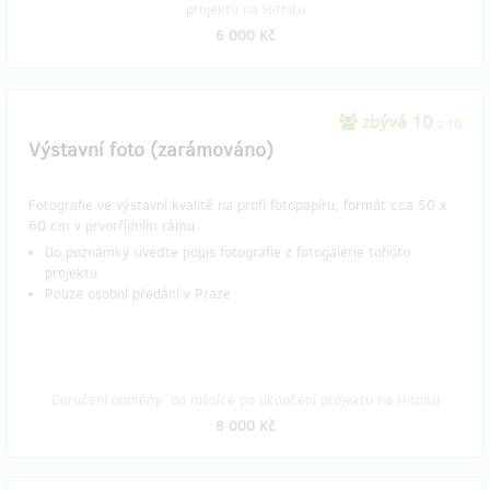
projektu na Hithitu
6 000 Kč
zbývá 10
z 10
Výstavní foto (zarámováno)
Fotografie ve výstavní kvalitě na profi fotopapíru, formát cca 50 x
60 cm v prvotřídním rámu.
Do poznámky uveďte popis fotografie z fotogalerie tohoto
projektu
Pouze osobní předání v Praze
Doručení odměny: do měsíce po ukončení projektu na Hithitu
8 000 Kč