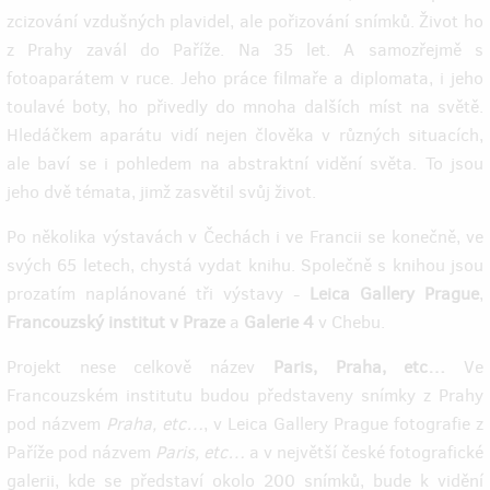
zcizování vzdušných plavidel, ale pořizování snímků. Život ho
z Prahy zavál do Paříže. Na 35 let. A samozřejmě s
fotoaparátem v ruce. Jeho práce filmaře a diplomata, i jeho
toulavé boty, ho přivedly do mnoha dalších míst na světě.
Hledáčkem aparátu vidí nejen člověka v různých situacích,
ale baví se i pohledem na abstraktní vidění světa. To jsou
jeho dvě témata, jimž zasvětil svůj život.
Po několika výstavách v Čechách i ve Francii se konečně, ve
svých 65 letech, chystá vydat knihu. Společně s knihou jsou
prozatím naplánované tři výstavy -
Leica Gallery Prague
,
Francouzský institut v Praze
a
Galerie 4
v Chebu.
Projekt nese celkově název
Paris, Praha, etc…
Ve
Francouzském institutu budou představeny snímky z Prahy
pod názvem
Praha, etc…
, v Leica Gallery Prague fotografie z
Paříže pod názvem
Paris, etc…
a v největší české fotografické
galerii, kde se představí okolo 200 snímků, bude k vidění