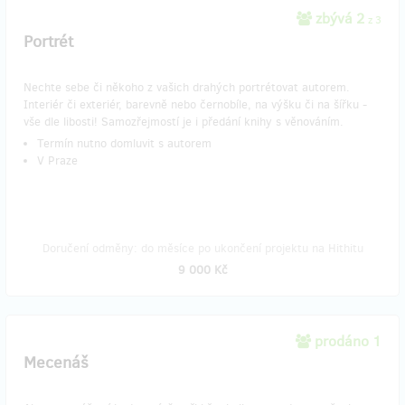
zbývá 2
z 3
Portrét
Nechte sebe či někoho z vašich drahých portrétovat autorem.
Interiér či exteriér, barevně nebo černobíle, na výšku či na šířku -
vše dle libosti! Samozřejmostí je i předání knihy s věnováním.
Termín nutno domluvit s autorem
V Praze
Doručení odměny: do měsíce po ukončení projektu na Hithitu
9 000 Kč
prodáno 1
Mecenáš