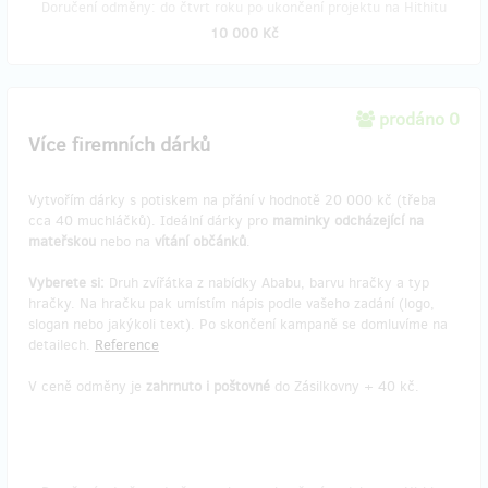
Doručení odměny: do čtvrt roku po ukončení projektu na Hithitu
10 000 Kč
prodáno 0
Více firemních dárků
Vytvořím dárky s potiskem na přání v hodnotě 20 000 kč (třeba
cca 40 muchláčků). Ideální dárky pro
maminky odcházející na
mateřskou
nebo na
vítání občánků
.
Vyberete si:
Druh zvířátka z nabídky Ababu, barvu hračky a typ
hračky. Na hračku pak umístím nápis podle vašeho zadání (logo,
slogan nebo jakýkoli text). Po skončení kampaně se domluvíme na
detailech.
Reference
V ceně odměny je
zahrnuto i poštovné
do Zásilkovny + 40 kč.