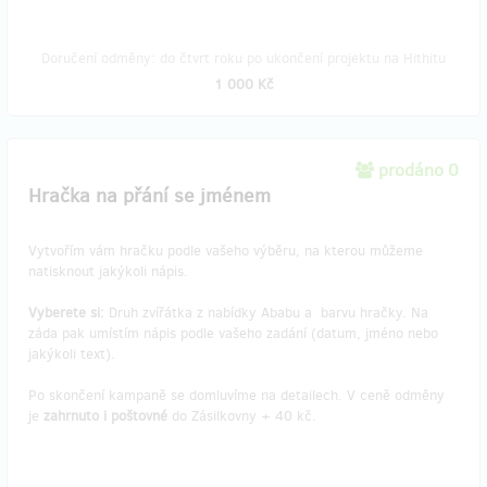
Doručení odměny: do čtvrt roku po ukončení projektu na Hithitu
1 000 Kč
prodáno 0
Hračka na přání se jménem
Vytvořím vám hračku podle vašeho výběru, na kterou můžeme
natisknout jakýkoli nápis.
Vyberete si:
Druh zvířátka z nabídky Ababu a barvu hračky. Na
záda pak umístím nápis podle vašeho zadání (datum, jméno nebo
jakýkoli text).
Po skončení kampaně se domluvíme na detailech. V ceně odměny
je
zahrnuto i poštovné
do Zásilkovny + 40 kč.