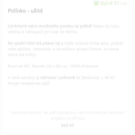
zbývá 21
z 30
Polínko - ušité
Limitovaná edice semišového povlaku na polštář
Ababu ve tvaru
válečku k zakoupení jen tady na Hithitu.
Na spodní části má poleno zip
a může schovat třeba deku, polštář
nebo plyšáky. Jednoduše si ho můžete vycpat čímkoli, co doma
nemá své místo!
Praní na 40°, Rozměr 30 x 50 cm, 100% Polyester.
V ceně odměny je
zahrnuto i poštovné
do Zásilkovny + 40 kč.
Povlak neobsahuje výpň.
Doručení odměny: na poštovní adresu, do čtvrt roku po ukončení
projektu na Hithitu
890 Kč