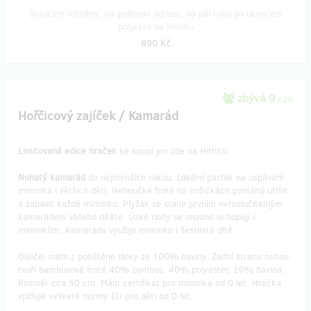
Doručení odměny: na poštovní adresu, do půl roku po ukončení
projektu na Hithitu
890 Kč
zbývá 9
z 20
Hořčicový zajíček / Kamarád
Limitovaná edice hraček
ke koupi jen zde na Hithitu.
Nohatý kamarád
do nejmenších rukou. Ideální parťák na uspávání
miminka i větších dětí. Heboučké froté na nožičkách pomáhá utišit
a zabavit každé miminko. Plyšák se stane prvním nerozlučitelným
kamarádem vašeho dítěte. Úzké nohy se snadno uchopují i
miminkům. Kamaráda využije miminko i šestileté dítě.
Obličej mám z potištěné látky ze 100% bavlny. Zadní stranu nohou
tvoří bambusové froté 40% bambus, 40% polyester, 20% bavlna.
Rozměr cca 50 cm. Mám certifikát pro miminka od 0 let. Hračka
splňuje veškeré normy EU pro děti od 0 let.