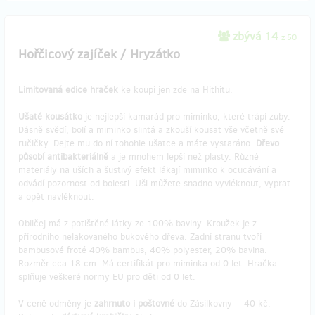
zbývá 14
z 50
Hořčicový zajíček / Hryzátko
Limitovaná edice hraček
ke koupi jen zde na Hithitu.
Ušaté kousátko
je nejlepší kamarád pro miminko, které trápí zuby.
Dásně svědí, bolí a miminko slintá a zkouší kousat vše včetně své
ručičky. Dejte mu do ní tohohle ušatce a máte vystaráno.
Dřevo
působí antibakteriálně
a je mnohem lepší než plasty. Různé
materiály na uších a šustivý efekt lákají miminko k ocucávání a
odvádí pozornost od bolesti. Uši můžete snadno vyvléknout, vyprat
a opět navléknout.
Obličej má z potištěné látky ze 100% bavlny. Kroužek je z
přírodního nelakovaného bukového dřeva. Zadní stranu tvoří
bambusové froté 40% bambus, 40% polyester, 20% bavlna.
Rozměr cca 18 cm. Má certifikát pro miminka od 0 let. Hračka
splňuje veškeré normy EU pro děti od 0 let.
V ceně odměny je
zahrnuto i poštovné
do Zásilkovny + 40 kč.