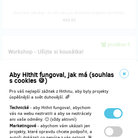
Doručení odměny: do půl roku po ukončení projektu na Hithitu
450 Kč
prodáno 5
Workshop - Ušijte si kousátka!
Přijďte si do nového prostoru ušít
2 hryzátka pro miminka
. V ceně
je veškeré vybavení, materiál a pomoc s šitím.
Aby Hithit fungoval, jak má (souhlas
s cookies 🍪)
Do e-mailu vám pošlu
dárkový certifikát
s informací o workshopu k
vytištění, ideální jako dárek. Termíny sestavím po dokončení
Pro váš nejlepší zážitek z Hithitu, aby byly projekty
rekonstrukce a otevření Místa. Adresa: Šmeralova 6, Praha 7
úspěšnější a svět duhovější. 🌈
Technické
- aby Hithit fungoval, abychom
vás na webu neztratili a aby se neztrácely
ani vaše odměny. 🙂 (vždy aktivní)
Marketingové
- abychom vám ukázali jen
Doručení odměny: do čtvrt roku po ukončení projektu na Hithitu
projekty, které opravdu chcete podpořit, a
500 Kč
autoři dokázali co nejvíce z vás oslovit. 🎯