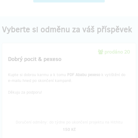
Vyberte si odměnu za váš příspěvek
prodáno 20
Dobrý pocit & pexeso
Kupte si dobrou karmu a k tomu
PDF Ababu pexeso
k vytištění do
e-mailu hned po skončení kampaně.
Děkuju za podporu!
Doručení odměny: do týdne po ukončení projektu na Hithitu
150 Kč