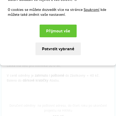
O cookies se můžete dozvedět více na stránce
Soukromí
kde
můžete také změnit vaše nastavení.
prodáno 61
Hořčicový zajíček / Předtištěná látka na ušití
Předtištěná látka na
ušití sady tří hraček
pro miminka Šustivé
hryzátko
na dřevěném kroužku, heboučký
muchláček
a nohatý
kamarád
. Látka je ideální pro začínající švadlenky.
Součástí balení
je i návod na ušití a dřevěný kroužek na kousátko.
Potištěná látka je ze 100% bavlny. Rozměr látky je 150x100 cm.
Látka má test pro miminka od 0 let.
V ceně odměny je
zahrnuto i poštovné
do Zásilkovny + 40 kč.
Baleno do
dárkové krabičky
Ababu.
Doručení odměny: na poštovní adresu, do čtvrt roku po ukončení
projektu na Hithitu