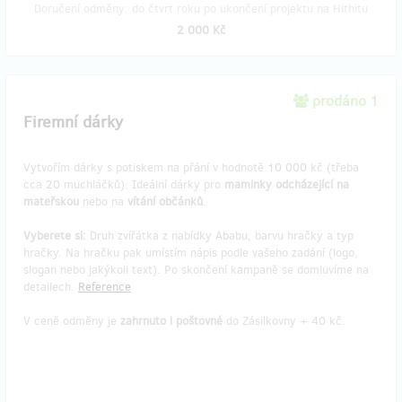
Doručení odměny: do čtvrt roku po ukončení projektu na Hithitu
2 000 Kč
prodáno 1
Firemní dárky
Vytvořím dárky s potiskem na přání v hodnotě 10 000 kč (třeba
cca 20 muchláčků). Ideální dárky pro
maminky odcházející na
mateřskou
nebo na
vítání občánků
.
Vyberete si:
Druh zvířátka z nabídky Ababu, barvu hračky a typ
hračky. Na hračku pak umístím nápis podle vašeho zadání (logo,
slogan nebo jakýkoli text). Po skončení kampaně se domluvíme na
detailech.
Reference
V ceně odměny je
zahrnuto i poštovné
do Zásilkovny + 40 kč.