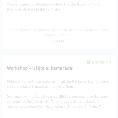
V ceně odměny je
zahrnuto i poštovné
do Zásilkovny + 40 kč.
Baleno do
dárkové krabičky
Ababu
Doručení odměny: na poštovní adresu, do čtvrt roku po ukončení
projektu na Hithitu
890 Kč
prodáno 9
Workshop - Ušijte si kamaráda!
Přijďte si do nového prostoru ušít
1 plyšového kamaráda
. V ceně je
veškeré vybavení, materiál a pomoc s šitím.
Do e-mailu vám pošlu
dárkový certifikát
s informací o workshopu k
vytištění, ideální jako dárek. Termíny sestavím po dokončení
rekonstrukce a otevření Místa. Adresa: Šmeralova 6, Praha 7