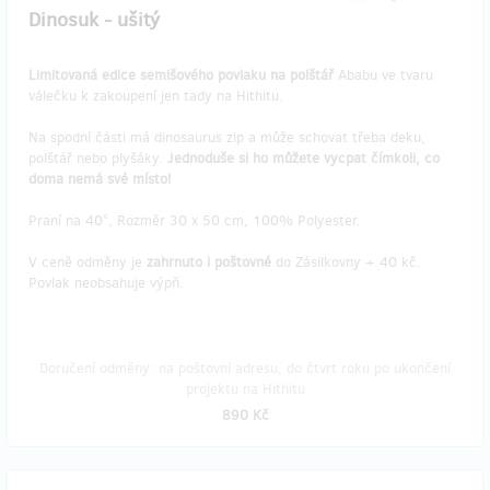
Dinosuk - ušitý
Limitovaná edice semišového povlaku na polštář
Ababu ve tvaru
válečku k zakoupení jen tady na Hithitu.
Na spodní části má dinosaurus zip a může schovat třeba deku,
polštář nebo plyšáky.
Jednoduše si ho můžete vycpat čímkoli, co
doma nemá své místo!
Praní na 40°, Rozměr 30 x 50 cm, 100% Polyester.
V ceně odměny je
zahrnuto i poštovné
do Zásilkovny + 40 kč.
Povlak neobsahuje výpň.
Doručení odměny: na poštovní adresu, do čtvrt roku po ukončení
projektu na Hithitu
890 Kč