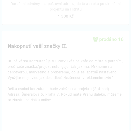
Doručení odměny: na poštovní adresu, do čtvrt roku po ukončení
projektu na Hithitu
1 500 Kč
prodáno 16
Nakopnutí vaší značky II.
Druhá várka konzultací je tu! Pozvu vás na kafe do Místa a poradím,
proč vaše značka/projekt nefunguje, tak jak má. Mrkneme na
cenotvorbu, marketing a probereme, co je asi špatně nastaveno.
Využijte moje více jak desetileté zkušenosti v reklamním světě.
Délka osobní konzultace bude záležet na projektu (2-4 hod).
Adresa: Šmeralova 6, Praha 7. Pokud máte Prahu daleko, můžeme
to zkusit i na dálku online.