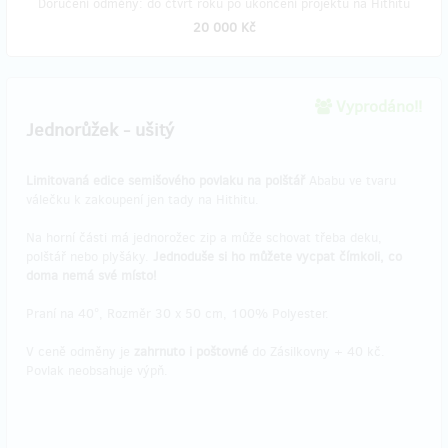
Doručení odměny: do čtvrt roku po ukončení projektu na Hithitu
20 000 Kč
Vyprodáno!!
Jednorůžek - ušitý
Limitovaná edice semišového povlaku na polštář
Ababu ve tvaru
válečku k zakoupení jen tady na Hithitu.
Na horní části má jednorožec zip a může schovat třeba deku,
polštář nebo plyšáky.
Jednoduše si ho můžete vycpat čímkoli, co
doma nemá své místo!
Praní na 40°, Rozměr 30 x 50 cm, 100% Polyester.
V ceně odměny je
zahrnuto i poštovné
do Zásilkovny + 40 kč.
Povlak neobsahuje výpň.