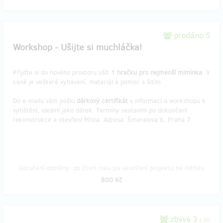
prodáno 5
Workshop - Ušijte si muchláčka!
Přijďte si do nového prostoru ušít
1 hračku pro nejmenší miminka
. V
ceně je veškeré vybavení, materiál a pomoc s šitím.
Do e-mailu vám pošlu
dárkový certifikát
s informací o workshopu k
vytištění, ideální jako dárek. Termíny sestavím po dokončení
rekonstrukce a otevření Místa. Adresa: Šmeralova 6, Praha 7
Doručení odměny: do čtvrt roku po ukončení projektu na Hithitu
800 Kč
zbývá 3
z 30