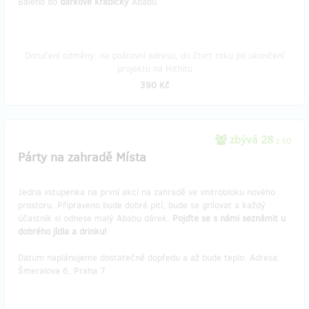
Baleno do
dárkové krabičky
Ababu.
Doručení odměny: na poštovní adresu, do čtvrt roku po ukončení
projektu na Hithitu
390 Kč
zbývá 28
z 50
Párty na zahradě Místa
Jedna vstupenka na první akci na zahradě ve vnitrobloku nového
prostoru. Připraveno bude dobré pití, bude se grilovat a každý
účastník si odnese malý Ababu dárek.
Pojďte se s námi seznámit u
dobrého jídla a drinku!
Datum naplánujeme dostatečně dopředu a až bude teplo. Adresa:
Šmeralova 6, Praha 7