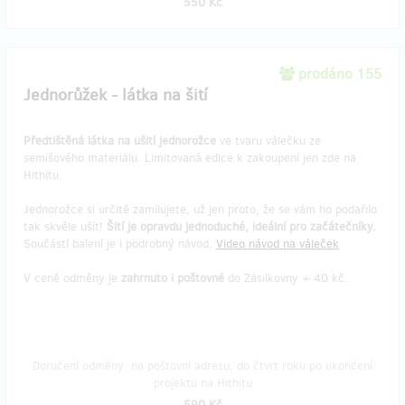
550 Kč
prodáno 155
Jednorůžek - látka na šití
Předtištěná látka na ušití jednorožce
ve tvaru válečku ze
semišového materiálu. Limitovaná edice k zakoupení jen zde na
Hithitu.
Jednorožce si určitě zamilujete, už jen proto, že se vám ho podařilo
tak skvěle ušít!
Šití je opravdu jednoduché, ideální pro začátečníky.
Součástí balení je i podrobný návod.
Video návod na váleček
V ceně odměny je
zahrnuto i poštovné
do Zásilkovny + 40 kč.
Doručení odměny: na poštovní adresu, do čtvrt roku po ukončení
projektu na Hithitu
590 Kč