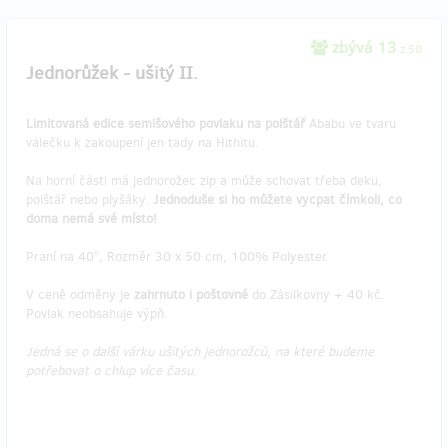
zbývá 13
z 50
Jednorůžek - ušitý II.
Limitovaná edice
semišového povlaku na polštář
Ababu ve tvaru
válečku k zakoupení jen tady na Hithitu.
Na horní části má jednorožec zip a může schovat třeba deku,
polštář nebo plyšáky.
Jednoduše si ho můžete vycpat čímkoli, co
doma nemá své místo!
Praní na 40°, Rozměr 30 x 50 cm, 100% Polyester.
V ceně odměny je
zahrnuto i poštovné
do Zásilkovny + 40 kč.
Povlak neobsahuje výpň.
Jedná se o další várku ušitých jednorožců, na které budeme
potřebovat o chlup více času.