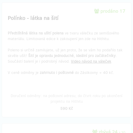
prodáno 17
Polínko - látka na šití
Předtištěná látka na ušití polena
ve tvaru válečku ze semišového
materiálu. Limitovaná edice k zakoupení jen zde na Hithitu.
Poleno si určitě zamilujete, už jen proto, že se vám ho podařilo tak
skvěle ušít!
Šití je opravdu jednoduché, ideální pro začátečníky
.
Součástí balení je i podrobný návod.
Video návod na váleček
V ceně odměny je
zahrnuto i poštovné
do Zásilkovny + 40 kč.
Doručení odměny: na poštovní adresu, do čtvrt roku po ukončení
projektu na Hithitu
590 Kč
zbývá 24
z 30