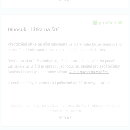
prodáno 58
Dinosuk - látka na šití
Předtištěná látka na ušití dinosaura
ve tvaru válečku ze semišového
materiálu. Limitovaná edice k zakoupení jen zde na Hithitu.
Dinosaura si určitě zamilujete, už jen proto, že se vám ho podařilo
tak skvěle ušít!
Šití je opravdu jednoduché, ideální pro začátečníky.
Součástí balení je i podrobný návod.
Video návod na váleček
V ceně odměny je
zahrnuto i poštovné
do Zásilkovny + 40 kč.
Doručení odměny: na poštovní adresu, do čtvrt roku po ukončení
projektu na Hithitu
590 Kč