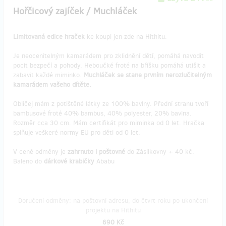
Hořčicový zajíček / Muchláček
Limitovaná edice hraček
ke koupi jen zde na Hithitu.
Je neocenitelným kamarádem pro zklidnění dětí, pomáhá navodit
pocit bezpečí a pohody. Heboučké froté na bříšku pomáhá utišit a
zabavit každé miminko.
Muchláček se stane prvním nerozlučitelným
kamarádem vašeho dítěte.
Obličej mám z potištěné látky ze 100% bavlny. Přední stranu tvoří
bambusové froté 40% bambus, 40% polyester, 20% bavlna.
Rozměr cca 30 cm. Mám certifikát pro miminka od 0 let. Hračka
splňuje veškeré normy EU pro děti od 0 let.
V ceně odměny je
zahrnuto i poštovné
do Zásilkovny + 40 kč.
Baleno do
dárkové krabičky
Ababu
Doručení odměny: na poštovní adresu, do čtvrt roku po ukončení
projektu na Hithitu
690 Kč