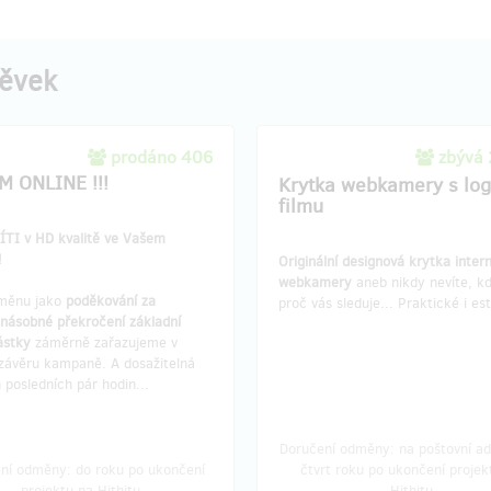
pěvek
prodáno 406
zbývá
LM ONLINE !!!
Krytka webkamery s lo
filmu
SÍTI v HD kvalitě ve Vašem
!
Originální designová krytka intern
webkamery
aneb nikdy nevíte, k
měnu jako
poděkování za
proč vás sleduje... Praktické i es
anásobné překročení základní
ástky
záměrně zařazujeme v
závěru kampaně. A dosažitelná
 posledních pár hodin...
Doručení odměny: na poštovní ad
ní odměny: do roku po ukončení
čtvrt roku po ukončení projek
projektu na Hithitu
Hithitu