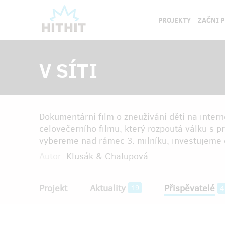
PROJEKTY
ZAČNI 
V SÍTI
Dokumentární film o zneužívání dětí na intern
celovečerního filmu, který rozpoutá válku s p
vybereme nad rámec 3. milníku, investujeme
Autor:
Klusák & Chalupová
Projekt
Aktuality
Přispěvatelé
19
4