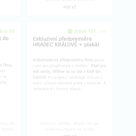
400 Kč
áno 50
zbývá 121
z 192
j do
Exkluzivní předpremiéra
HRADEC KRÁLOVÉ + plakát
Králohradecká předpremiéra filmu
pouze
m filmu
,
a jen pro přispěvatele z HitHitu.
Platí pro
vás
dvě osoby, těšíme se na Vás v kině Bio
í na
Central.
Po projekci následuje diskuze s
přák
tvůrci včetně nejméně jedné z hereček. A
odnesete si i filmový plakát.
resu, do
Doručení odměny: do půl roku po
 Hithitu
ukončení projektu na Hithitu