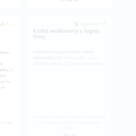
vá 1
Vyprodáno!!
z 1
Krytka webkamery s logem
filmu
Originální designová krytka interní
filmu
.
webkamery
aneb nikdy nevíte, kdo a
proč vás sleduje... Praktické i estetické!
ch
kátu, v
ných
kujeme
kde
Doručení odměny: na poštovní adresu, do
končení
čtvrt roku po ukončení projektu na
Hithitu
333 Kč