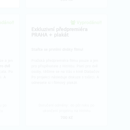
dáno!!
Vyprodáno!!
Exkluzivní předpremiéra
PRAHA + plakát
Staňte se prvními diváky filmu!
e a jen
Pražská předpremiéra filmu pouze a jen
pro dvě
pro přispěvatele z HitHitu. Platí pro dvě
cala. Po
osoby, těšíme se na Vás v kině Dlabačov.
i. A
Po projekci následuje diskuze s tvůrci. A
odnesete si i filmový plakát.
u po
Doručení odměny: do půl roku po
tu
ukončení projektu na Hithitu
700 Kč