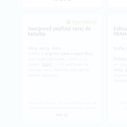
Vyprodáno!!
Designový pepřový sprej do
Exklu
kabelky
PRAHA
Dámy, slečny, dívky!
Staňte s
Pořiďte si
originální šperk s logem filmu
,
který bude vaši kabelku zdobit a vás
Pražská
chránit.
Pozor!
>> Při obtěžování na
pro přis
internetu tento ďábelsky silný pepřák
osoby
, 
bohužel nefunguje...
Po proje
odnesete
Doručení odměny: na poštovní adresu, do
Dor
půl roku po ukončení projektu na Hithitu
u
666 Kč