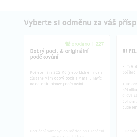
Vyberte si odměnu za váš přís
prodáno 1 227
Dobrý pocit & originální
!!! FI
poděkování
Film V 
Pošlete nám 222 Kč (nebo klidně i víc) a
počítači
zůstane Vám
dobrý pocit
a v mailu navíc
najdete
skupinové poděkování
...
Tuto od
několik
cílové č
úplném 
bude jen
Doručení odměny: do měsíce po ukončení
Doruče
projektu na Hithitu