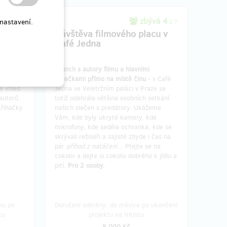
vá 3
zbývá 4
nastavení.
z 7
z 7
Návštěva filmového placu v
Café Jedna
klad
ovaných
Brunch s autory filmu a hlavními
o jiný
herečkami přímo na místě činu
- v Café
tě vhled
Jedna ve Veletržním paláci v Praze se
 autorů
totiž odehrála většina osobních setkání
třihačky
našich slečen s predátory. Ukážeme
Vám, kde byly ukryté kamery, kde
mikrofony, kde seděla ochranka, kde se
skrývali režiséři a zajisté zbyde i čas na
pár
příhod z natáčení
... Ptejte se na
cokoliv a dejte si cokoliv dobrého k jídlu a
pití.
Pro 2 osoby.
ku po
Doručení odměny: do měsíce po ukončení
tu
projektu na Hithitu
8 000 Kč