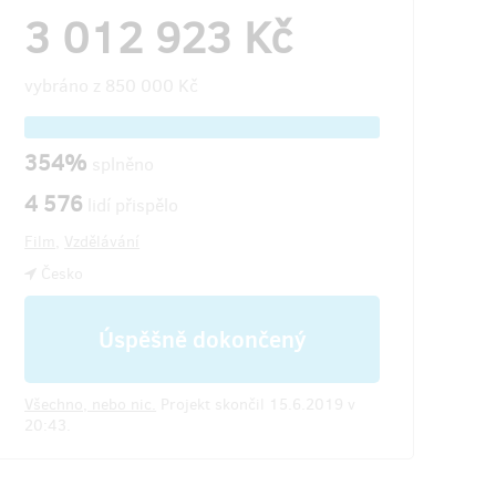
3 012 923 Kč
vybráno z
850 000 Kč
354%
splněno
4 576
lidí přispělo
Film
,
Vzdělávání
Česko
Úspěšně dokončený
Všechno, nebo nic.
Projekt skončil 15.6.2019 v
20:43.