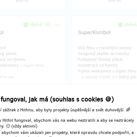
600 Kč
666 Kč
zbývá 18
zbývá
z 100
o!
SuperKombo!
ocit
DVD filmu s rozsáhlými bonusy
ný plakát
Designový pepřák do kabelky
ack od Pjoniho
Podepsaný filmový plakát
 webkamery
s logem filmu
Soundtrack od Pjoniho
Krytka webkamery s logem film
ll in one
.
...a nebude chybět ani
Dobrý poci
Prostě ÚPLNĚ all in one.
 fungoval, jak má (souhlas s cookies 🍪)
í zážitek z Hithitu, aby byly projekty úspěšnější a svět duhovější. 🌈
í odměny: na poštovní adresu, do
Doručení odměny: na poštovní ad
u po ukončení projektu na Hithitu
roku po ukončení projektu na H
 Hithit fungoval, abychom vás na webu neztratili a aby se neztrácely
1 000 Kč
2 000 Kč
y. 🙂 (vždy aktivní)
 abychom vám ukázali jen projekty, které opravdu chcete podpořit, a