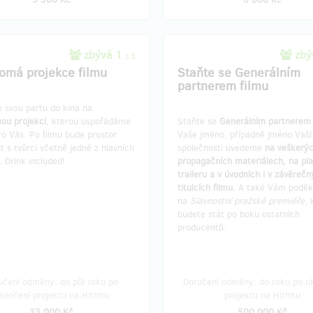
zbývá 1
zbý
z 3
omá projekce filmu
Staňte se Generálním
partnerem filmu
 svou partu do kina na
ou projekci
, kterou uspořádáme
Staňte se
Generálním partnerem 
o Vás. Po filmu bude prostor
Vaše jméno, případně jméno Vaší
t s tvůrci včetně jedné z hlavních
společnosti uvedeme
na veškerý
 Drink included!
propagačních materiálech, na pla
traileru a v úvodních i v závěreč
titulcích filmu.
A také Vám podě
na
Slavnostní pražské premiéře
, 
budete stát po boku ostatních
producentů.
učení odměny: do půl roku po
Doručení odměny: do roku po u
končení projektu na Hithitu
projektu na Hithitu
33 000 Kč
500 000 Kč