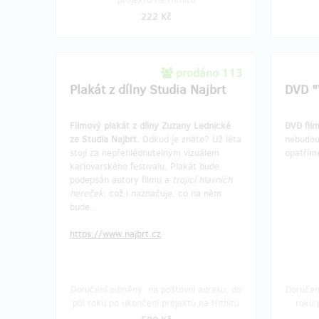
222 Kč
prodáno 113
Plakát z dílny Studia Najbrt
DVD "
Filmový plakát z dílny Zuzany Lednické
DVD fil
ze Studia Najbrt.
Odkud je znáte? Už léta
nebudou 
stojí za nepřehlédnutelným vizuálem
opatřím
karlovarského festivalu. Plakát bude
podepsán autory filmu a
trojicí hlavních
hereček
, což i naznačuje, co na něm
bude...
https://www.najbrt.cz
Doručení odměny: na poštovní adresu, do
Doručen
půl roku po ukončení projektu na Hithitu
roku 