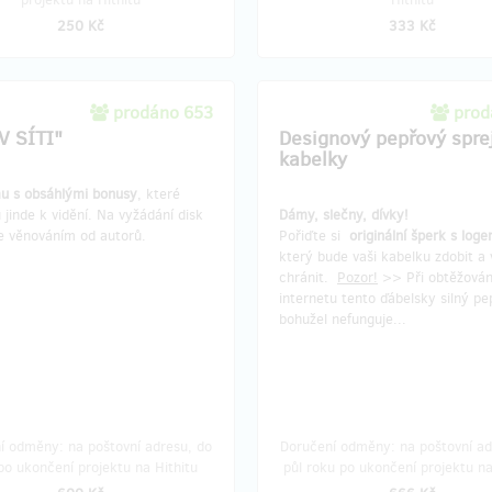
250 Kč
333 Kč
prodáno 653
prod
V SÍTI"
Designový pepřový spre
kabelky
mu s obsáhlými bonusy
, které
jinde k vidění. Na vyžádání disk
Dámy, slečny, dívky!
e věnováním od autorů.
Pořiďte si
originální šperk s loge
který bude vaši kabelku zdobit a 
chránit.
Pozor!
>> Při obtěžován
internetu tento ďábelsky silný pe
bohužel nefunguje...
í odměny: na poštovní adresu, do
Doručení odměny: na poštovní ad
po ukončení projektu na Hithitu
půl roku po ukončení projektu na