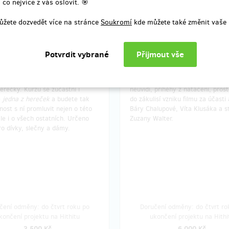
 co nejvíce z vás oslovit. 🎯
zbývá 2
zbý
ůžete dozvedět více na stránce
Soukromí
kde můžete také změnit vaše 
z 10
sebeobrany s
Navštivte nás ve střižně
dérem z teaseru
I pro laika srozumitelně pojatý
vý
í kurz pod vedením zkušeného
práce ve střižně
, ukázky rozprac
tora sebeobrany
, který vedl i naše
scén, nepoužité scény, které nikd
erečky. Kurzu se zúčastní i
neuvidí, příhěhy z natáčení, pros
ě
jedna z hereček
a budete tak
do zákulisí vzniku filmu za účasti
ost s ní promluvit nejen o této
Báry Chalupové, Víta Klusáka a s
le i o všech ostatních. Určeno
Zuzany Walter.
o dívky, slečny a dámy.
čení odměny: do čtvrt roku po
Doručení odměny: do čtvrt ro
končení projektu na Hithitu
ukončení projektu na Hithi
3 500 Kč
6 000 Kč