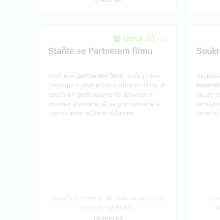
zbývá 20
z 50
Staňte se Partnerem filmu
Soukr
Staňte se
partnerem filmu
. Vaše jméno
Vezměte
uvedeme v závěrečných titulcích filmu. A
soukrom
také Vám poděkujeme na
Slavnostní
pouze pr
pražské premiéře
, jíž se pochopitelně s
pohovoři
doprovodem můžete zúčastnit.
hereček.
Doručení odměny: do roku po ukončení
Dor
projektu na Hithitu
u
15 000 Kč