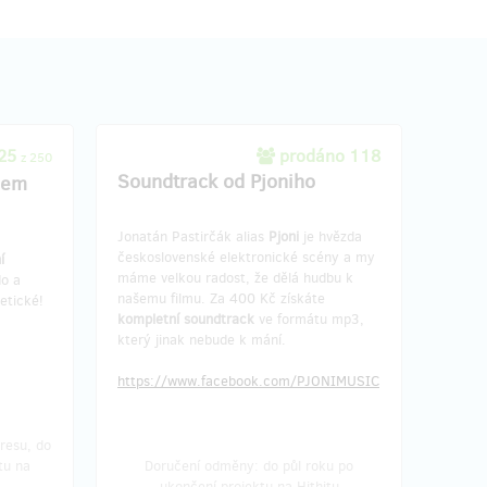
 25
prodáno 118
z 250
Soundtrack od Pjoniho
gem
Jonatán Pastirčák alias
Pjoni
je hvězda
československé elektronické scény a my
í
máme velkou radost, že dělá hudbu k
do a
našemu filmu. Za 400 Kč získáte
tetické!
kompletní soundtrack
ve formátu mp3,
který jinak nebude k mání.
https://www.facebook.com/PJONIMUSIC
resu, do
tu na
Doručení odměny: do půl roku po
ukončení projektu na Hithitu