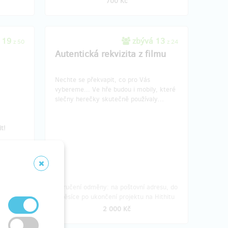
700 Kč
 19
zbývá 13
z 50
z 24
Autentická rekvizita z filmu
Nechte se překvapit, co pro Vás
vybereme... Ve hře budou i mobily, které
slečny herečky skutečně používaly…
u
t!
resu, do
Doručení odměny: na poštovní adresu, do
ithitu
měsíce po ukončení projektu na Hithitu
2 000 Kč