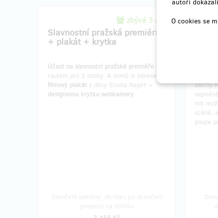
autoři dokázali
zbývá 3
O cookies se m
z 24
Slavnostní pražská premiéra
Kurz 
+ plakát + krytka
kaska
Účast na slavnostní pražské premiéře
s
Půldenn
rautem pro 2 osoby. A domů si odnesete
instruk
filmový plakát
z dílny Studia Najbrt +
slečny h
designovou krytku webkamery
.
nejmén
mít možn
scéně, a
pouze pr
Doručení odměny: do roku po ukončení
Doru
projektu na Hithitu
u
3 456 Kč