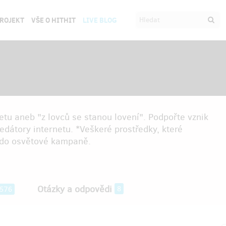
PROJEKT
VŠE O HITHIT
LIVE BLOG
etu aneb "z lovců se stanou lovení". Podpořte vznik
redátory internetu. *Veškeré prostředky, které
 do osvětové kampaně.
Otázky a odpovědi
8
576