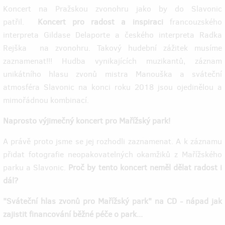
Koncert na Pražskou zvonohru jako by do Slavonic
patřil.
Koncert pro radost a inspiraci
francouzského
interpreta Gildase Delaporte a českého interpreta Radka
Rejška na zvonohru. Takový hudební zážitek musíme
zaznamenat!!! Hudba vynikajících muzikantů, záznam
unikátního hlasu zvonů mistra Manouška a sváteční
atmosféra Slavonic na konci roku 2018 jsou ojedinělou a
mimořádnou kombinací.
Naprosto výjimečný koncert pro Mařížský park!
A právě proto jsme se jej rozhodli zaznamenat. A k záznamu
přidat fotografie neopakovatelných okamžiků z Mařížského
parku a Slavonic.
Proč by tento koncert neměl dělat radost i
dál?
"Sváteční hlas zvonů pro Mařížský park" na CD - nápad jak
zajistit financování běžné péče o park...