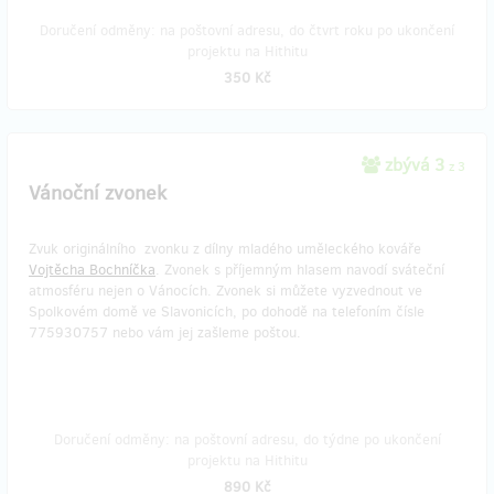
Doručení odměny: na poštovní adresu, do čtvrt roku po ukončení
projektu na Hithitu
350 Kč
zbývá 3
z 3
Vánoční zvonek
Zvuk originálního zvonku z dílny mladého uměleckého kováře
Vojtěcha Bochníčka
. Zvonek s příjemným hlasem navodí sváteční
atmosféru nejen o Vánocích. Zvonek si můžete vyzvednout ve
Spolkovém domě ve Slavonicích, po dohodě na telefoním čísle
775930757 nebo vám jej zašleme poštou.
Doručení odměny: na poštovní adresu, do týdne po ukončení
projektu na Hithitu
890 Kč