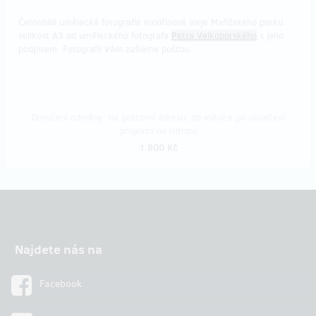
Černobílá umělecká fotografie modřínové aleje Mařížského parku
velikost A3 od uměleckého fotografa
Petra Velkoborského
s jeho
podpisem. Fotografii Vám zašleme poštou.
Doručení odměny: na poštovní adresu, do měsíce po ukončení
projektu na Hithitu
1 800 Kč
Najdete nás na
Facebook