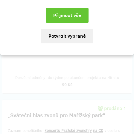
Procházka Mařížským parkem
Také se rádi procházíte Mařížským parkem? Není vám lhostejná
snaha malé skupiny lidí, kteří již od roku 2007 dělají všechno
možné, někdy i nemožné, pro ochranu a obnovu tohoto parku. Pak
tedy podpořte jejich péči o tento park. Rádi vám za podporu
pošleme pohled z Mařížského parku. A pokud si budete přát,
pošleme vám jej poštou nebo na e-mailovou adresu.
Doručení odměny: do týdne po ukončení projektu na Hithitu
99 Kč
prodáno 1
„Sváteční hlas zvonů pro Mařížský park"
Záznam benefičního
koncertu Pražské zvonohry
na CD
v obalu s