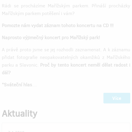
Rádi se procházíme Mařížským parkem. Přináší procházky
Mařížským parkem potěšení i vám?
Pomozte nám vydat záznam tohoto koncertu na CD !!!
Naprosto výjimečný koncert pro Mařížský park!
A právě proto jsme se jej rozhodli zaznamenat. A k záznamu
přidat fotografie neopakovatelných okamžiků z Mařížského
parku a Slavonic.
Proč by tento koncert neměl dělat radost i
dál?
"Sváteční hlas
…
Více
Aktuality