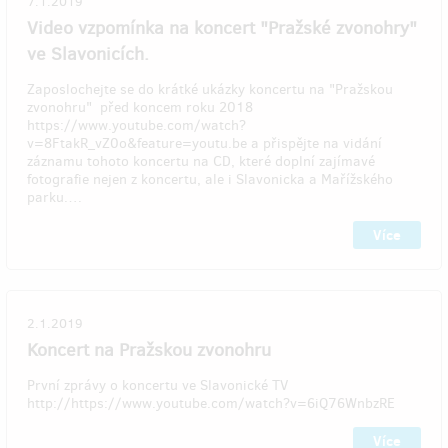
7.1.2019
Video vzpomínka na koncert "Pražské zvonohry"
ve Slavonicích.
Zaposlochejte se do krátké ukázky koncertu na "Pražskou
zvonohru" před koncem roku 2018
https://www.youtube.com/watch?
v=8FtakR_vZ0o&feature=youtu.be a přispějte na vidání
záznamu tohoto koncertu na CD, které doplní zajímavé
fotografie nejen z koncertu, ale i Slavonicka a Mařížského
parku.…
Více
2.1.2019
Koncert na Pražskou zvonohru
První zprávy o koncertu ve Slavonické TV
http://https://www.youtube.com/watch?v=6iQ76WnbzRE
Více