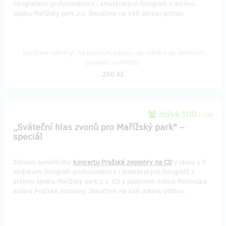
fotografiemi profesionálních i amatérských fotografů z archivu
spolku Mařížský park,z,s. Doručíme na Vaši adresu poštou.
Doručení odměny: na poštovní adresu, do měsíce po ukončení
projektu na Hithitu
250 Kč
zbývá 100
z 100
„Sváteční hlas zvonů pro Mařížský park" –
speciál
Záznam benefičního
koncertu Pražské zvonohry na CD
v obalu s 5
stránkami fotografií profesionálních i amatérských fotografů z
archivu spolku Mařížský park,z.s. CD s podpisem mistra Manouška
autora Pražské zvonohry. Doručíme na Vaši adresu poštou.