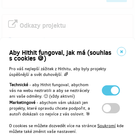
Odkazy projektu
www.mariz-park.cz
Aby Hithit fungoval, jak má (souhlas
s cookies 🍪)
Komentáře
Pro váš nejlepší zážitek z Hithitu, aby byly projekty
úspěšnější a svět duhovější. 🌈
Technické
- aby Hithit fungoval, abychom
vás na webu neztratili a aby se neztrácely
ani vaše odměny. 🙂 (vždy aktivní)
Marketingové
- abychom vám ukázali jen
projekty, které opravdu chcete podpořit, a
Vyberte si odměnu za váš příspěvek
autoři dokázali co nejvíce z vás oslovit. 🎯
O cookies se můžete dozvedět více na stránce
Soukromí
kde
můžete také změnit vaše nastavení.
prodáno 2