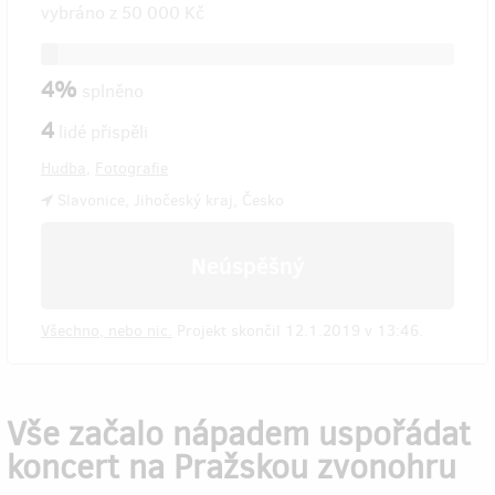
vybráno z
50 000 Kč
4%
splněno
4
lidé přispěli
Hudba
,
Fotografie
Slavonice, Jihočeský kraj, Česko
Neúspěšný
Všechno, nebo nic.
Projekt skončil 12.1.2019 v 13:46.
Vše začalo nápadem uspořádat
koncert na Pražskou zvonohru