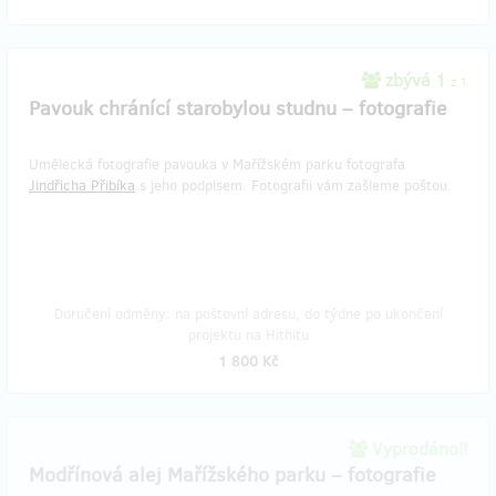
zbývá 1
z 1
Pavouk chránící starobylou studnu – fotografie
Umělecká fotografie pavouka v Mařížském parku fotografa
Jindřicha Přibíka
s jeho podpisem. Fotografii vám zašleme poštou.
Doručení odměny: na poštovní adresu, do týdne po ukončení
projektu na Hithitu
1 800 Kč
Vyprodáno!!
Modřínová alej Mařížského parku – fotografie