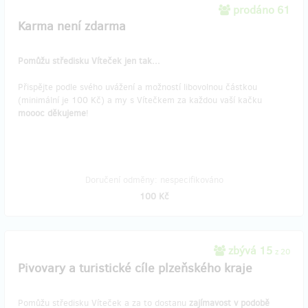
prodáno 61
Karma není zdarma
Pomůžu středisku Víteček jen tak...
Přispějte podle svého uvážení a možností libovolnou částkou
(minimální je 100 Kč) a my s Vítečkem za každou vaší kačku
moooc děkujeme
!
Doručení odměny: nespecifikováno
100 Kč
zbývá 15
z 20
Pivovary a turistické cíle plzeňského kraje
Pomůžu středisku Víteček a za to dostanu
zajímavost v podobě