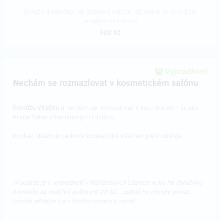
Doručení odměny: na poštovní adresu, do týdne po ukončení
projektu na Hithitu
500 Kč
Vyprodáno!!
Nechám se rozmazlovat v kosmetickém salónu
Pomůžu Vítečku
a nechám se rozmazlovat v kosmetickém studiu
Prima Salon v Mariánských Lázních.
Poukaz obsahuje celkové kosmetické ošetření pleti obličeje.
(Pouzkaz je k vyzvednutí v Mariánských Lázních nebo ho doručíme
kamkoliv za maličké poštovné 39 Kč...pokud ho chcete poslat,
prosím přidejte tuto částku rovnou k ceně)