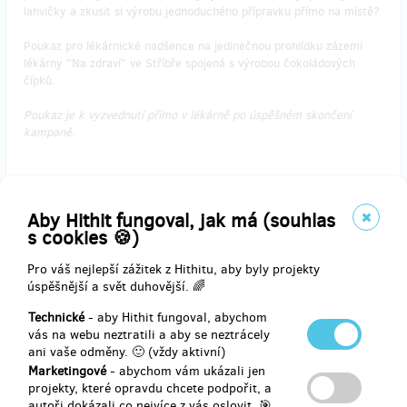
lahvičky a zkusit si výrobu jednoduchého přípravku přímo na místě?
Poukaz pro lékárnické nadšence na jedinečnou prohlídku zázemí
lékárny "Na zdraví" ve Stříbře spojená s výrobou čokoládových
čípků.
Poukaz je k vyzvednutí přímo v lékárně po úspěšném skončení
kampaně.
Aby Hithit fungoval, jak má (souhlas
Doručení odměny: do měsíce po ukončení projektu na Hithitu
s cookies 🍪)
500 Kč
Pro váš nejlepší zážitek z Hithitu, aby byly projekty
úspěšnější a svět duhovější. 🌈
zbývá 3
z 10
Technické
- aby Hithit fungoval, abychom
Permanentka do posilovny na 1 měsíc
vás na webu neztratili a aby se neztrácely
ani vaše odměny. 🙂 (vždy aktivní)
Marketingové
- abychom vám ukázali jen
Pomůžu středisku Víteček a za to dostanu
volný vstup do
projekty, které opravdu chcete podpořit, a
sportovního studia
Sandow
v Mariánských Lázních
na celý 1 měsíc s
autoři dokázali co nejvíce z vás oslovit. 🎯