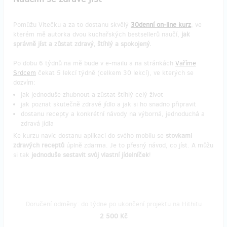
Pomůžu Vítečku a za to dostanu skvělý
30denní on-line kurz
, ve
kterém mě autorka dvou kuchařských bestsellerů naučí,
jak
správně jíst a zůstat zdravý, štíhlý a spokojený.
Po dobu 6 týdnů na mě bude v e-mailu a na stránkách
Vaříme
Srdcem
čekat 5 lekcí týdně (celkem 30 lekcí), ve kterých se
dozvím:
jak jednoduše zhubnout a zůstat štíhlý celý život
jak poznat skutečně zdravé jídlo a jak si ho snadno připravit
dostanu recepty a konkrétní návody na výborná, jednoduchá a
zdravá jídla
Ke kurzu navíc dostanu aplikaci do svého mobilu se
stovkami
zdravých receptů
úplně zdarma. Je to přesný návod, co jíst. A můžu
si tak
jednoduše sestavit svůj vlastní jídelníček
!
Doručení odměny: do týdne po ukončení projektu na Hithitu
2 500 Kč