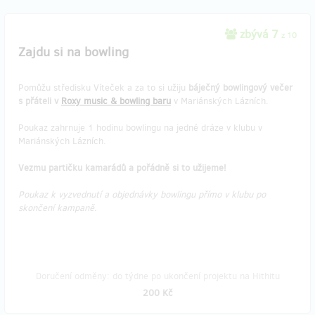
zbývá 7
z 10
Zajdu si na bowling
Pomůžu středisku Víteček a za to si užiju
báječný bowlingový večer
s přáteli v
Roxy music & bowling baru
v Mariánských Lázních.
Poukaz zahrnuje 1 hodinu bowlingu na jedné dráze v klubu v
Mariánských Lázních.
Vezmu partičku kamarádů a pořádně si to užijeme!
Poukaz k vyzvednutí a objednávky bowlingu přímo v klubu po
skončení kampaně.
Doručení odměny: do týdne po ukončení projektu na Hithitu
200 Kč