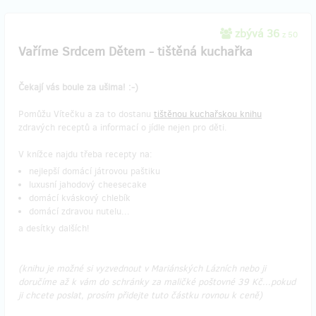
zbývá 36
z 50
Vaříme Srdcem Dětem - tištěná kuchařka
Čekají vás boule za ušima! :-)
Pomůžu Vítečku a za to dostanu
tištěnou kuchařskou knihu
zdravých receptů a informací o jídle nejen pro děti.
V knížce najdu třeba recepty na:
nejlepší domácí játrovou paštiku
luxusní jahodový cheesecake
domácí kváskový chlebík
domácí zdravou nutelu...
a desítky dalších!
(knihu je možné si vyzvednout v Mariánských Lázních nebo ji
doručíme až k vám do schránky za maličké poštovné 39 Kč...pokud
ji chcete poslat, prosím přidejte tuto částku rovnou k ceně)