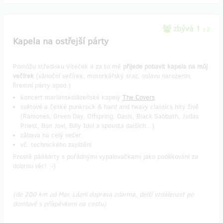
zbývá 1
z 2
Kapela na ostřejší párty
Pomůžu středisku Víteček a za to mě
přijede pobavit kapela na můj
večírek
(vánoční večírek, motorkářský sraz, oslavu narozenin,
firemní párty apod.)
koncert mariánskolázeňské kapely
The Covers
světové a české punkrock & hard and heavy classics hity živě
(Ramones, Green Day, Offspring, Oasis, Black Sabbath, Judas
Priest, Bon Jovi, Billy Idol a spousta dalších...)
zábava na celý večer
vč. technického zajištění
Prostě páááárty s pořádnými vypalovačkami jako poděkování za
dobrou věc! :-)
(do 200 km od Mar. Lázní doprava zdarma, delší vzdálenost po
domluvě s příspěvkem na cestu)