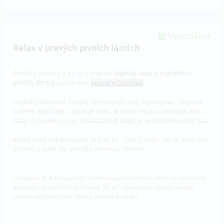
Vyprodáno!!
Relax v pravých pivních lázních
Pomůžu Vítečku a za to si dopřeju
báječný relax v orginálních
pivních lázních
v rodinném
pivovaře Chodovar
.
Orginální lázeňská terapie harmonizuje celý organizmus, navozuje
duševní odpočinek, uvolňuje svaly, prohřívá klouby, omlazuje pleť i
vlasy. Procedura navíc prokazatelně zlepšuje obranyschopnost těla.
Běžná cena jedné koupele je 690 Kč. Tady jí můžu mít za krásných
500 Kč a ještě tím pomůžu středisku Víteček.
(Pouzkaz je k vyzvednutí v Mariánských Lázních nebo ho doručíme
kamkoliv za maličké poštovné 39 Kč...pokud ho chcete poslat,
prosím přidejte tuto částku rovnou k ceně)