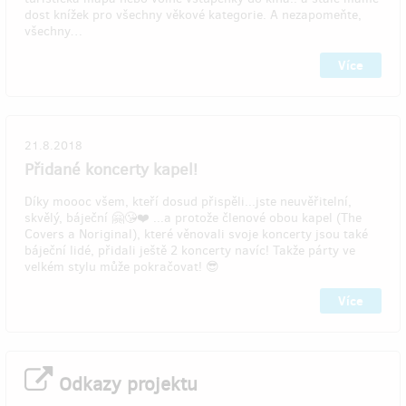
dost knížek pro všechny věkové kategorie. A nezapomeňte,
všechny…
Více
21.8.2018
Přidané koncerty kapel!
Díky moooc všem, kteří dosud přispěli...jste neuvěřitelní,
skvělý, báječní 🤗😘❤️ ...a protože členové obou kapel (The
Covers a Noriginal), které věnovali svoje koncerty jsou také
báječní lidé, přidali ještě 2 koncerty navíc! Takže párty ve
velkém stylu může pokračovat! 😎
Více
Odkazy projektu