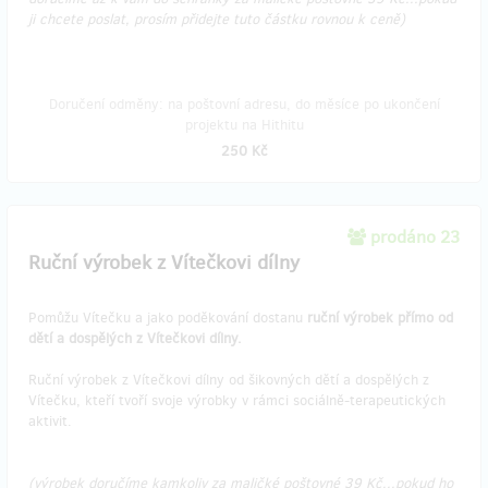
ji chcete poslat, prosím přidejte tuto částku rovnou k ceně)
Doručení odměny: na poštovní adresu, do měsíce po ukončení
projektu na Hithitu
250 Kč
prodáno 23
Ruční výrobek z Vítečkovi dílny
Pomůžu Vítečku a jako poděkování dostanu
ruční výrobek přímo od
dětí a dospělých z Vítečkovi dílny.
Ruční výrobek z Vítečkovi dílny od šikovných dětí a dospělých z
Vítečku, kteří tvoří svoje výrobky v rámci sociálně-terapeutických
aktivit.
(výrobek doručíme kamkoliv za maličké poštovné 39 Kč...pokud ho