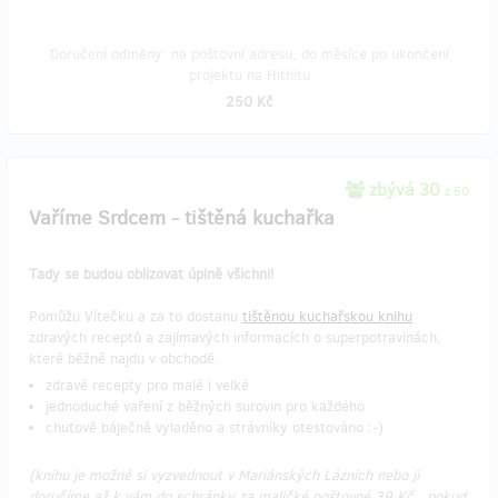
Doručení odměny: na poštovní adresu, do měsíce po ukončení
projektu na Hithitu
250 Kč
zbývá 30
z 50
Vaříme Srdcem - tištěná kuchařka
Tady se budou oblizovat úplně všichni!
Pomůžu Vítečku a za to dostanu
tištěnou kuchařskou knihu
zdravých receptů a zajímavých informacích o superpotravinách,
které běžně najdu v obchodě.
zdravé recepty pro malé i velké
jednoduché vaření z běžných surovin pro každého
chuťově báječně vyladěno a strávníky otestováno :-)
(knihu je možné si vyzvednout v Mariánských Lázních nebo ji
doručíme až k vám do schránky za maličké poštovné 39 Kč...pokud