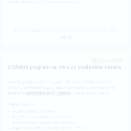
prosím přidejte tuto částku rovnou k ceně)
Doručení odměny: do měsíce po ukončení projektu na Hithitu
500 Kč
Vyprodáno!!
Cvičební program na míru od zkušeného trenéra
Pomůžu středisku Víteček a za to mě čeká odměna v podobě
osobního tréninkového programu od zkušeného certifikovaného
trenéra
ve
sportovním studiu Sandow
v Mariánských Lázních.
Poukaz zahrnuje:
úvodní vyšetření (30 min)
přednáška o stravování (1 hodina)
osobní trénink s trenérem (1 hodina)
doporučený postup pro samostatné tréninky