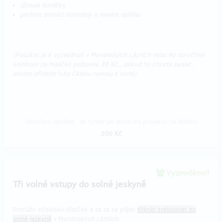
úžasné dortíčky
parádní domácí limonády a mnoho dalšího
(Pouzkaz je k vyzvednutí v Mariánských Lázních nebo ho doručíme
kamkoliv za maličké poštovné 39 Kč...pokud ho chcete poslat,
prosím přidejte tuto částku rovnou k ceně)
Doručení odměny: do týdne po ukončení projektu na Hithitu
200 Kč
Vyprodáno!!
Tři volné vstupy do solné jeskyně
Pomůžu středisku Víteček a za to se půjdu
třikrát zrelaxovat do
solné jeskyně
v Mariánských Lázních.