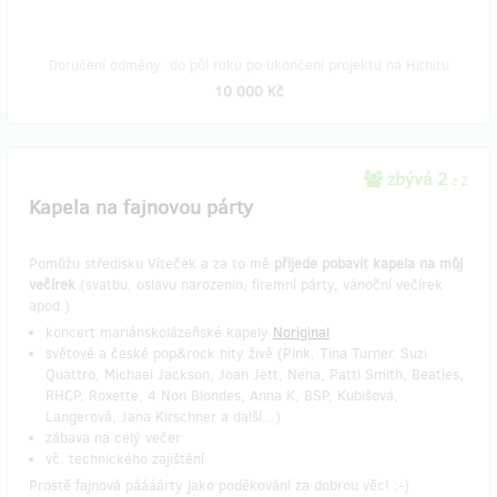
Doručení odměny: do půl roku po ukončení projektu na Hithitu
10 000 Kč
zbývá 2
z 2
Kapela na fajnovou párty
Pomůžu středisku Víteček a za to mě
přijede
pobavit kapela na můj
večírek
(svatbu, oslavu narozenin, firemní párty, vánoční večírek
apod.)
koncert mariánskolázeňské kapely
Noriginal
světové a české pop&rock hity živě (Pink, Tina Turner, Suzi
Quattro, Michael Jackson, Joan Jett, Nena, Patti Smith, Beatles,
RHCP, Roxette, 4 Non Blondes, Anna K, BSP, Kubišová,
Langerová, Jana Kirschner a další...)
zábava na celý večer
vč. technického zajištění
Prostě fajnová páááárty jako poděkování za dobrou věc! :-)