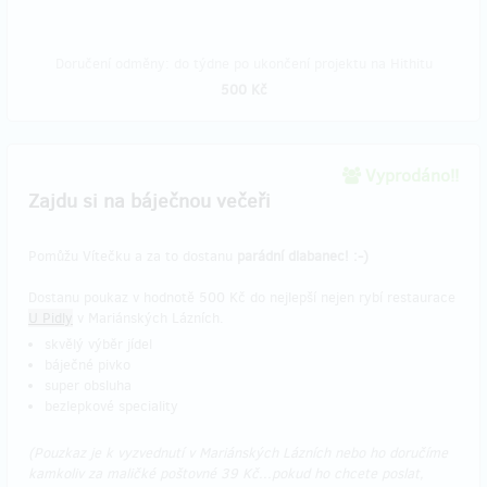
Doručení odměny: do týdne po ukončení projektu na Hithitu
500 Kč
Vyprodáno!!
Zajdu si na báječnou večeři
Pomůžu Vítečku a za to dostanu
parádní dlabanec! :-)
Dostanu poukaz v hodnotě 500 Kč do nejlepší nejen rybí restaurace
U Pidly
v Mariánských Lázních.
skvělý výběr jídel
báječné pivko
super obsluha
bezlepkové speciality
(Pouzkaz je k vyzvednutí v Mariánských Lázních nebo ho doručíme
kamkoliv za maličké poštovné 39 Kč...pokud ho chcete poslat,