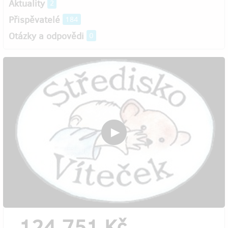
Aktuality
2
Přispěvatelé
184
Otázky a odpovědi
0
124 751 Kč