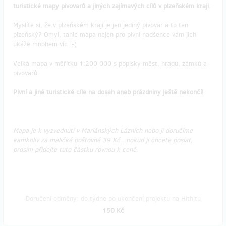
turistické mapy pivovarů a jiných zajímavých cílů v plzeňském kraji
.
Myslíte si, že v plzeňském kraji je jen jediný pivovar a to ten
plzeňský? Omyl, tahle mapa nejen pro pivní nadšence vám jich
ukáže mnohem víc :-)
Velká mapa v měřítku 1:200 000 s popisky měst, hradů, zámků a
pivovarů.
Pivní a jiné turistické cíle na dosah aneb prázdniny ještě nekončí!
Mapa je k vyzvednutí v Mariánských Lázních nebo ji doručíme
kamkoliv za maličké poštovné 39 Kč...pokud ji chcete poslat,
prosím přidejte tuto částku rovnou k ceně.
Doručení odměny: do týdne po ukončení projektu na Hithitu
150 Kč