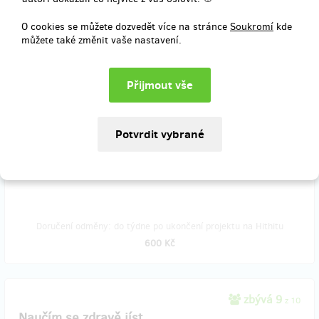
libovolným začátkem
platnosti.
O cookies se můžete dozvedět více na stránce
Soukromí
kde
Běžná cena permanentky je 700 Kč, tady si jí můžu pořídit se
můžete také změnit vaše nastavení.
slevou za úžasných 600 Kč.
Sportu zdar a krásnému tělu zvlášť! ;-)
Permanentka je k vyzvednutí přímo v posilovně Sandow v
Mariánských Lázních po skončení kampaně.
Doručení odměny: do týdne po ukončení projektu na Hithitu
600 Kč
zbývá 9
z 10
Naučím se zdravě jíst