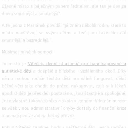
úžasné místo s báječným panem ředitelem, ale ten je den za
dnem smutnější a smutnější".
A ta jedna z Mariánek povídá: "já znám několik rodin, které to
místo navštěvují se svými dětmi a teď jsou také čím dál
smutnější a bezradnější".
Musíme jim nějak pomoci!
To místo je
Víteček, denní stacionář pro handicapované a
autistické děti
a dospělé z blízkého i vzdáleného okolí. Díky
němu mohou rodiče těchto dětí normálně fungovat, dělat
běžné věci jako chodit do práce, nakupovat, zajít si k lékaři
apod. O děti je přes den postaráno, jsou šťastné a spokojené.
Je to vlastně taková školka a škola v jednom. V letošním roce
se však vinou administrativní chyby dostaly do finanční krize
a nemají peníze ani na běžný provoz.
Pokud Víteček zanikne, budou nešťastné děti, jejich rodiče i