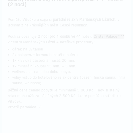
(2 noci)
Pomůžu Vítečku a užiju si
parádní relax v Mariánských Lázních
, v
jednom z nejkrásnějších měst České republiky.
Poukaz obsahuje
2 noci pro 1 osobu ve 4*
hotelu
Cristal Palace****
v centru Mariánských Lázní + lázeňské procedury:
dárek na uvítanou
2x polopenze formou bohatého bufetu
1x klasická částečná masáž 20 min.
1x minerální koupel 15 min. + 5 min.
wellness set na celou dobu pobytu
volný vstup do hotelového relax centra (bazén, finská sauna, infra
sauna, whirlpool)
Běžná cena celého pobytu je minimálně 5 000 Kč. Tady si stejný
relax mohu užít za báječných 2 500 Kč, které pomůžou středisku
Víteček.
Prostě paráááda :-)