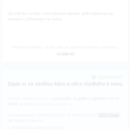
(do 200 km od Mar. Lázní doprava zdarma, delší vzdálenost po
domluvě s příspěvkem na cestu)
Doručení odměny: do půl roku po ukončení projektu na Hithitu
10 000 Kč
Vyprodáno!!
Zajdu si na skvělou kávu a něco sladkého k tomu
Pomůžu Vítečku a za to si
pochutnám na jedné z nejlepších káv ve
městě
se sladkou dobrotou k tomu! :-)
Dostanu poukaz v hodnotě 200 Kč do skvělé kavárny
Café Pohoda
v
Mariánských Lázních.
skvělá káva a kávové speciality