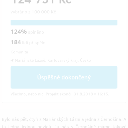
vybráno z
100 000 Kč
124%
splněno
184
lidí přispělo
Komunita
Mariánské Lázně, Karlovarský kraj, Česko
Úspěšně dokončený
Všechno, nebo nic.
Projekt skončil 31.8.2018 v 16:15.
Bylo nás pět, čtyři z Mariánských Lázní a jedna z Černošína. A
ta jedna jednou povídá: "u nás v Černošíně máme takové