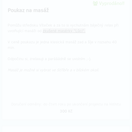
Vyprodáno!!
Poukaz na masáž
Pomůžu středisku Víteček a za to si vychutnám báječný relax při
uvolňující masáži od
zkušené masérky "Lůci".
V ceně poukazu je jedna klasická masáž zad a šíje v rozsahu 40
min.
Odpočinu si, zrelaxuji a parááádně se uvolním ;-).
Masáž je možné si vybrat ve Stříbře a v blízkém okolí.
Doručení odměny: do čtvrt roku po ukončení projektu na Hithitu
300 Kč