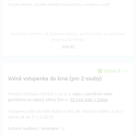
chcete poslat, prosím přidejte tuto částku rovnou k ceně)
Doručení odměny: na poštovní adresu, do čtvrt roku po ukončení
projektu na Hithitu
300 Kč
zbývá 8
z 10
Volná vstupenka do kina (pro 2 osoby)
Pomůžu středisku Víteček a za to si
zajdu s parťákem nebo
parťačkou na nějaký pěkný film
do
3D kina Svět v Chebu
.
Vstupenka platí pro dvě osoby na film dle vlastního výběru a lze ji
vybrat až do 31.12.2018.
Kulturní nadšenci, neváhejte! ;-)