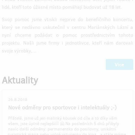
lidé, kteří toto úžasné místo pomáhají budovat už 18 let.
Svoji pomoc jsme vtiskli nejprve do benefičního koncertu,
který se nedávno uskutečnil v centru Mariánských Lázní a
nyní chceme požádat o pomoc prostřednictvím tohoto
projektu. Našli jsme firmy i jednotlivce, kteří nám darovali
svoje výrobky,…
Více
Aktuality
26.8.2018
Nové odměny pro sportovce i intelektuály ;-)
Přátelé, jsme už jen malinký kousek od cíle a to díky vám
všem, jste úplně nejlepšíííí 🤗 Na posledních 5 dnů přibyly
navíc další odměny: permanentka do posilovny, unikátní
turistická mapa nebo volné vstupenky do kina.. a stále máme