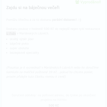
Vyprodáno!!
Zajdu si na báječnou večeři
Pomůžu Vítečku a za to dostanu
parádní dlabanec! :-)
Dostanu poukaz v hodnotě 500 Kč do nejlepší nejen rybí restaurace
U Pidly
v Mariánských Lázních.
skvělý výběr jídel
báječné pivko
super obsluha
bezlepkové speciality
(Pouzkaz je k vyzvednutí v Mariánských Lázních nebo ho doručíme
kamkoliv za maličké poštovné 39 Kč...pokud ho chcete poslat,
prosím přidejte tuto částku rovnou k ceně)
Doručení odměny: na poštovní adresu, do týdne po ukončení
projektu na Hithitu
500 Kč