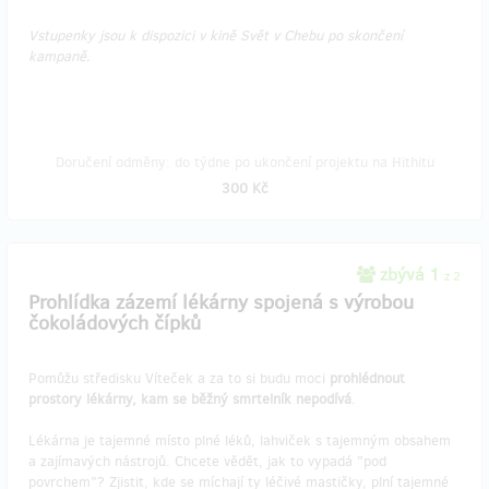
Vstupenky jsou k dispozici v kině Svět v Chebu po skončení
kampaně.
Doručení odměny: do týdne po ukončení projektu na Hithitu
300 Kč
zbývá 1
z 2
Prohlídka zázemí lékárny spojená s výrobou
čokoládových čípků
Pomůžu středisku Víteček a za to si budu moci
prohlédnout
prostory lékárny, kam se běžný smrtelník nepodívá
.
Lékárna je tajemné místo plné léků, lahviček s tajemným obsahem
a zajímavých nástrojů. Chcete vědět, jak to vypadá "pod
povrchem"? Zjistit, kde se míchají ty léčivé mastičky, plní tajemné