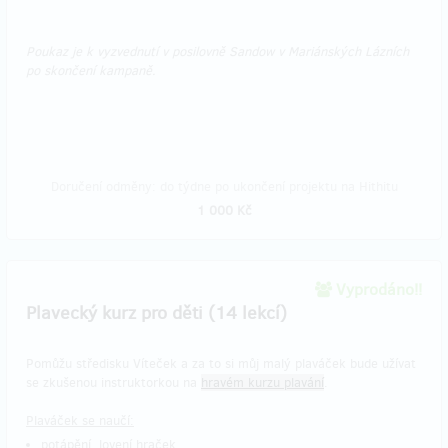
Poukaz je k vyzvednutí v posilovně Sandow v Mariánských Lázních
po skončení kampaně.
Doručení odměny: do týdne po ukončení projektu na Hithitu
1 000 Kč
Vyprodáno!!
Plavecký kurz pro děti (14 lekcí)
Pomůžu středisku Víteček a za to si můj malý plaváček bude užívat
se zkušenou instruktorkou na
hravém kurzu plavání
.
Plaváček se naučí:
potápění, lovení hraček,