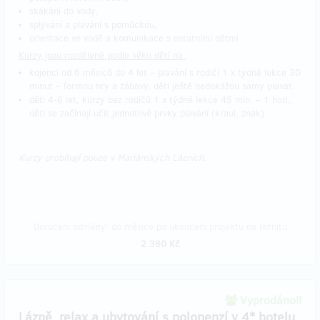
skákání do vody,
splývání a plavání s pomůckou,
orientace ve vodě a komunikace s ostatními dětmi
Kurzy jsou rozdělené podle věku dětí na:
kojenci od 6 měsíců do 4 let – plavání s rodiči 1 x týdně lekce 30
minut – formou hry a zábavy, děti ještě nedokážou samy plavat.
děti 4-6 let, kurzy bez rodičů 1 x týdně lekce 45 min. – 1 hod.,
děti se začínají učit jednotlivé prvky plavání (kraul, znak).
Kurzy probíhají pouze v Mariánských Lázních.
Doručení odměny: do měsíce po ukončení projektu na Hithitu
2 380 Kč
Vyprodáno!!
Lázně, relax a ubytování s polopenzí v 4* hotelu