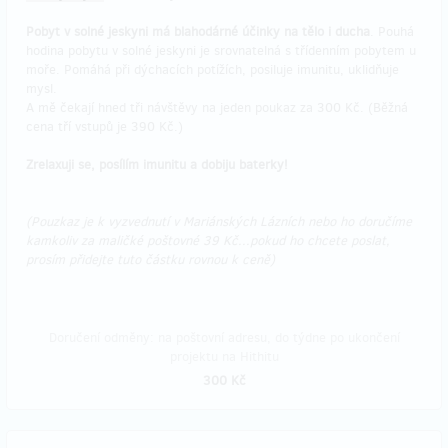
Pobyt v solné jeskyni má blahodárné účinky na tělo i ducha
. Pouhá
hodina pobytu v solné jeskyni je srovnatelná s třídenním pobytem u
moře. Pomáhá při dýchacích potížích, posiluje imunitu, uklidňuje
mysl.
A mě čekají hned tři návštěvy na jeden poukaz za 300 Kč. (Běžná
cena tří vstupů je 390 Kč.)
Zrelaxuji se, posílím imunitu a dobiju baterky!
(Pouzkaz je k vyzvednutí v Mariánských Lázních nebo ho doručíme
kamkoliv za maličké poštovné 39 Kč...pokud ho chcete poslat,
prosím přidejte tuto částku rovnou k ceně)
Doručení odměny: na poštovní adresu, do týdne po ukončení
projektu na Hithitu
300 Kč