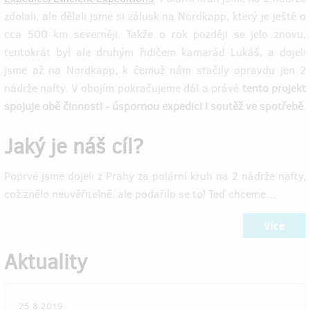
zdolali, ale dělali jsme si zálusk na Nordkapp, který je ještě o
cca 500 km severněji. Takže o rok později se jelo znovu,
tentokrát byl ale druhým řidičem kamarád Lukáš, a dojeli
jsme až na Nordkapp, k čemuž nám stačily opravdu jen 2
nádrže nafty. V obojím pokračujeme dál a právě
tento projekt
spojuje obě činnosti - úspornou expedici i soutěž ve spotřebě
.
Jaký je náš cíl?
Poprvé jsme dojeli z Prahy za polární kruh na 2 nádrže nafty,
což znělo neuvěřitelně, ale podařilo se to! Teď chceme…
Více
Aktuality
25.8.2019