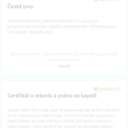
České pivo
České pivo Bernard, sváteční ležák 500 ml - pouze pro
podporovatele z Finska - odměny dovezeme tam. Informace jsou
tedy pouze v anglické verzi.
Doručení odměny: na poštovní adresu, do čtvrt roku po ukončení
projektu na Hithitu
350 Kč
prodáno 0
Certifikát o rekordu a jméno na kapotě
Jelikož naším cílem bude dojet co nejseverněji jen na CNG (doufáme
že tak dojedeme za polární kruh), chceme to nechat zapsat jako
český rekord. Vy touto odměnou získáte certifikát o rekordu s
vaším jménem (nebo pamětní list o účasti na rekordním pokusu,