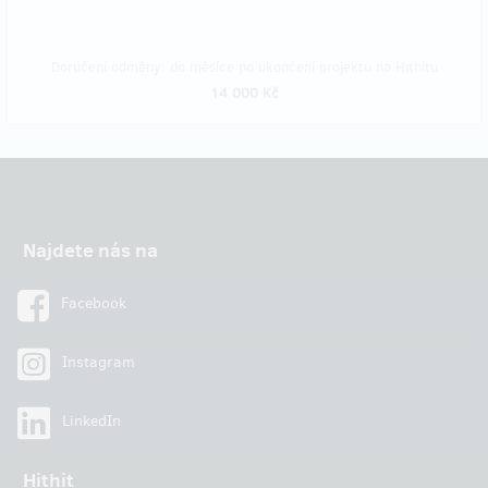
Doručení odměny: do měsíce po ukončení projektu na Hithitu
14 000 Kč
Najdete nás na
Facebook
Instagram
LinkedIn
Hithit