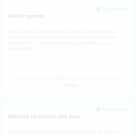
Vyprodáno!!
Hlavní sponzor
Logo na kapotě, na dveřích auta i na dveřích zavazadlového
prostoru. Zkrátka nepůjde pořídit fotku nebo záběr, aniž byste
nebyli vidět. ;-) A navíc bude Vaše logo na začátku i konci
videoreportáží.
Doručení odměny: do měsíce po ukončení projektu na Hithitu
7 000 Kč
Vyprodáno!!
Reklama na zadním skle auta
Největší souvislá plocha pro reklamu je zadní sklo. Ta se navíc