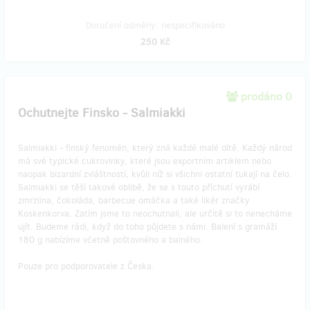
Doručení odměny: nespecifikováno
250 Kč
prodáno 0
Ochutnejte Finsko - Salmiakki
Salmiakki - finský fenomén, který zná každé malé dítě. Každý národ
má své typické cukrovinky, které jsou exportním artiklem nebo
naopak bizardní zvláštností, kvůli níž si všichni ostatní ťukají na čelo.
Salmiakki se těší takové oblibě, že se s touto příchutí vyrábí
zmrzlina, čokoláda, barbecue omáčka a také likér značky
Koskenkorva. Zatím jsme to neochutnali, ale určitě si to nenecháme
ujít. Budeme rádi, když do toho půjdete s námi. Balení s gramáží
180 g nabízíme včetně poštovného a balného.
Pouze pro podporovatele z Česka.