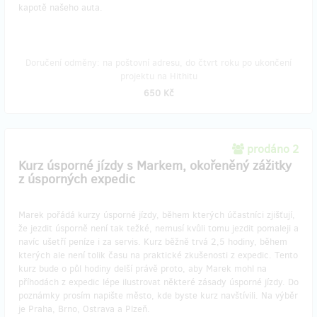
kapotě našeho auta.
Doručení odměny: na poštovní adresu, do čtvrt roku po ukončení
projektu na Hithitu
650 Kč
prodáno 2
Kurz úsporné jízdy s Markem, okořeněný zážitky
z úsporných expedic
Marek pořádá kurzy úsporné jízdy, během kterých účastníci zjišťují,
že jezdit úsporně není tak težké, nemusí kvůli tomu jezdit pomaleji a
navíc ušetří peníze i za servis. Kurz běžně trvá 2,5 hodiny, během
kterých ale není tolik času na praktické zkušenosti z expedic. Tento
kurz bude o půl hodiny delší právě proto, aby Marek mohl na
příhodách z expedic lépe ilustrovat některé zásady úsporné jízdy. Do
poznámky prosím napište město, kde byste kurz navštívili. Na výběr
je Praha, Brno, Ostrava a Plzeň.