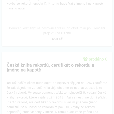
kdyby se rekord nepodařil). K tomu bude Vaše jméno i na kapotě
našeho auta.
Doručení odměny: na poštovní adresu, do čtvrt roku po ukončení
projektu na Hithitu
450 Kč
prodáno 0
Česká kniha rekordů, certifikát o rekordu a
jméno na kapotě
Jelikož naším cílem bude dojet co nejseverněji jen na CNG (doufáme
že tak dojedeme za polární kruh), chceme to nechat zapsat jako
český rekord. Vy touto odměnou získáte nejnovější 6. vydání české
knihy rekordů, které vyjde v září 2018. Asi se nestihne do ní přidat
i tento rekord, ale certifikát o rekordu s vaším jménem (nebo
pamětní list o účasti na rekordním pokusu, kdyby se rekord
nepodařil) bude vlepený v knize. K tomu bude Vaše jméno i na