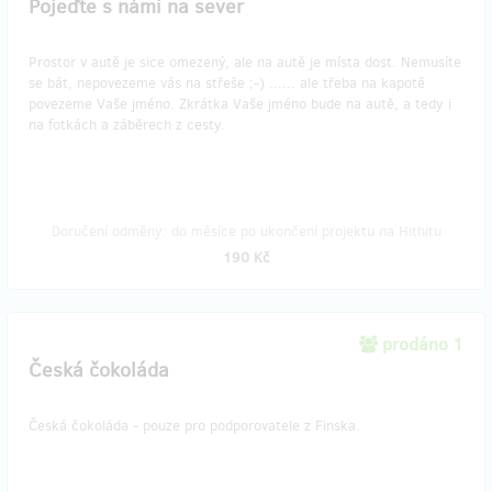
Pojeďte s námi na sever
Prostor v autě je sice omezený, ale na autě je místa dost. Nemusíte
se bát, nepovezeme vás na střeše ;-) ...... ale třeba na kapotě
povezeme Vaše jméno. Zkrátka Vaše jméno bude na autě, a tedy i
na fotkách a záběrech z cesty.
Doručení odměny: do měsíce po ukončení projektu na Hithitu
190 Kč
prodáno 1
Česká čokoláda
Česká čokoláda - pouze pro podporovatele z Finska.