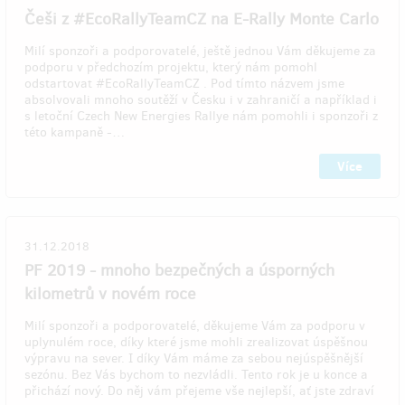
Češi z #EcoRallyTeamCZ na E-Rally Monte Carlo
Milí sponzoři a podporovatelé, ještě jednou Vám děkujeme za
podporu v předchozím projektu, který nám pomohl
odstartovat #EcoRallyTeamCZ . Pod tímto názvem jsme
absolvovali mnoho soutěží v Česku i v zahraničí a například i
s letoční Czech New Energies Rallye nám pomohli i sponzoři z
této kampaně -…
Více
31.12.2018
PF 2019 - mnoho bezpečných a úsporných
kilometrů v novém roce
Milí sponzoři a podporovatelé, děkujeme Vám za podporu v
uplynulém roce, díky které jsme mohli zrealizovat úspěšnou
výpravu na sever. I díky Vám máme za sebou nejúspěšnější
sezónu. Bez Vás bychom to nezvládli. Tento rok je u konce a
přichází nový. Do něj vám přejeme vše nejlepší, ať jste zdraví