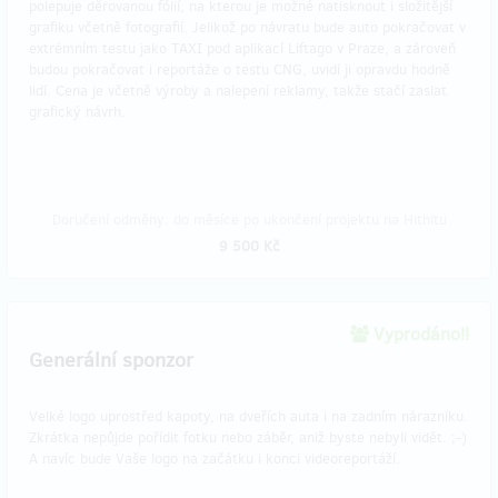
polepuje děrovanou fólií, na kterou je možné natisknout i složitější
grafiku včetně fotografií. Jelikož po návratu bude auto pokračovat v
extrémním testu jako TAXI pod aplikací Liftago v Praze, a zároveň
budou pokračovat i reportáže o testu CNG, uvidí ji opravdu hodně
lidí. Cena je včetně výroby a nalepení reklamy, takže stačí zaslat
grafický návrh.
Doručení odměny: do měsíce po ukončení projektu na Hithitu
9 500 Kč
Vyprodáno!!
Generální sponzor
Velké logo uprostřed kapoty, na dveřích auta i na zadním nárazníku.
Zkrátka nepůjde pořídit fotku nebo záběr, aniž byste nebyli vidět. ;-)
A navíc bude Vaše logo na začátku i konci videoreportáží.