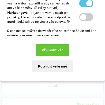
vás na webu neztratili a aby se neztrácely
270 Kč
ani vaše odměny. 🙂 (vždy aktivní)
Marketingové
- abychom vám ukázali jen
projekty, které opravdu chcete podpořit, a
autoři dokázali co nejvíce z vás oslovit. 🎯
prodáno 4
Pohlednice z polárního kruhu
O cookies se můžete dozvedět více na stránce
Soukromí
kde
můžete také změnit vaše nastavení.
Klasické dopisy nebo pohledy v dnešní době internetu, sociálních sítí
a chytrých telefonů už moc "nefrčí". O to více ale potěší :-) a to
především když je z nějakého zvláštního místa. Už jste někdy dostali
pohled z polárního kruhu? Pokud ne, máte příležitost. Až tam
budeme, osobně vám ho pošleme.
Doručení odměny: na poštovní adresu, do čtvrt roku po ukončení
projektu na Hithitu
290 Kč
zbývá 4
z 4