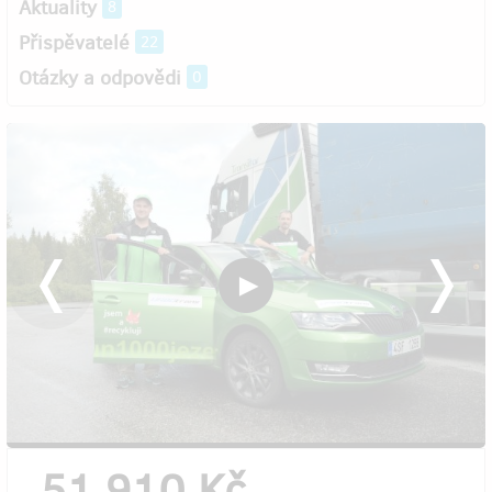
Aktuality
8
Přispěvatelé
22
Otázky a odpovědi
0
51 910 Kč