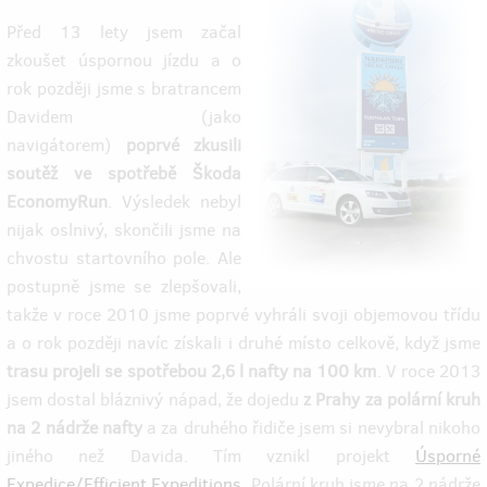
Před 13 lety jsem začal
zkoušet úspornou jízdu a o
rok později jsme s bratrancem
Davidem (jako
navigátorem)
poprvé zkusili
soutěž ve spotřebě Škoda
EconomyRun
. Výsledek nebyl
nijak oslnivý, skončili jsme na
chvostu startovního pole. Ale
postupně jsme se zlepšovali,
takže v roce 2010 jsme poprvé vyhráli svoji objemovou třídu
a o rok později navíc získali i druhé místo celkově, když jsme
trasu projeli se spotřebou 2,6 l nafty na 100 km
. V roce 2013
jsem dostal bláznivý nápad, že dojedu
z Prahy za polární kruh
na 2 nádrže nafty
a za druhého řidiče jsem si nevybral nikoho
jiného než Davida. Tím vznikl projekt
Úsporné
Expedice/Efficient Expeditions
. Polární kruh jsme na 2 nádrže