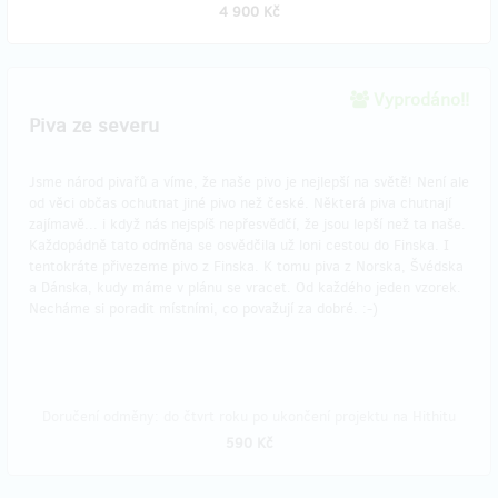
4 900 Kč
Vyprodáno!!
Piva ze severu
Jsme národ pivařů a víme, že naše pivo je nejlepší na světě! Není ale
od věci občas ochutnat jiné pivo než české. Některá piva chutnají
zajímavě... i když nás nejspíš nepřesvědčí, že jsou lepší než ta naše.
Každopádně tato odměna se osvědčila už loni cestou do Finska. I
tentokráte přivezeme pivo z Finska. K tomu piva z Norska, Švédska
a Dánska, kudy máme v plánu se vracet. Od každého jeden vzorek.
Necháme si poradit místními, co považují za dobré. :-)
Doručení odměny: do čtvrt roku po ukončení projektu na Hithitu
590 Kč