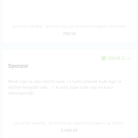
Doručení odměny: do čtvrt roku po ukončení projektu na Hithitu
790 Kč
zbývá 2
z 4
Sponzor
Menší logo na obou bocích auta; i v tomto případě bude logo na
většině fotografií vidět. :-) A navíc bude Vaše logo na konci
videoreportáží.
Doručení odměny: do měsíce po ukončení projektu na Hithitu
3 500 Kč