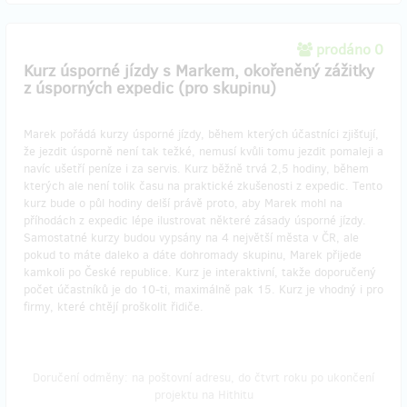
prodáno 0
Kurz úsporné jízdy s Markem, okořeněný zážitky
z úsporných expedic (pro skupinu)
Marek pořádá kurzy úsporné jízdy, během kterých účastníci zjišťují,
že jezdit úsporně není tak težké, nemusí kvůli tomu jezdit pomaleji a
navíc ušetří peníze i za servis. Kurz běžně trvá 2,5 hodiny, během
kterých ale není tolik času na praktické zkušenosti z expedic. Tento
kurz bude o půl hodiny delší právě proto, aby Marek mohl na
příhodách z expedic lépe ilustrovat některé zásady úsporné jízdy.
Samostatné kurzy budou vypsány na 4 největší města v ČR, ale
pokud to máte daleko a dáte dohromady skupinu, Marek přijede
kamkoli po České republice. Kurz je interaktivní, takže doporučený
počet účastníků je do 10-ti, maximálně pak 15. Kurz je vhodný i pro
firmy, které chtějí proškolit řidiče.
Doručení odměny: na poštovní adresu, do čtvrt roku po ukončení
projektu na Hithitu