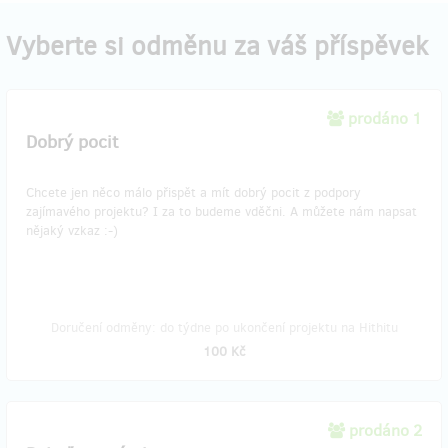
Vyberte si odměnu za váš příspěvek
prodáno 1
Dobrý pocit
Chcete jen něco málo přispět a mít dobrý pocit z podpory
zajímavého projektu? I za to budeme vděčni. A můžete nám napsat
nějaký vzkaz :-)
Doručení odměny: do týdne po ukončení projektu na Hithitu
100 Kč
prodáno 2