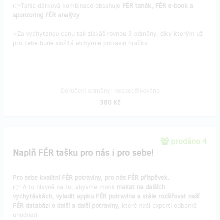
👉Tahle dárková kombinace obsahuje
FÉR tahák, FÉR e-book a
sponzoring FÉR analýzy.
⭐Za vychytanou cenu tak získáš rovnou 3 odměny, díky kterým už
pro Tebe bude složitá alchymie potravin hračka.
Doručení odměny: nespecifikováno
380 Kč
prodáno 4
Naplň FÉR tašku pro nás i pro sebe!
Pro sebe kvalitní FÉR potraviny, pro nás FÉR příspěvek.
👉 A to hlavně na to, abysme mohli
makat na dalších
vychytávkách, vyladit appku FÉR potravina a stále rozšiřovat naší
FÉR databázi o další a další potraviny,
které naši experti odborně
ohodnotí.