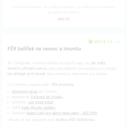
Doručení odměny: na poštovní adresu, do měsíce po ukončení
projektu na Hithitu
880 Kč
zbývá 12
z 20
FÉR balíček na nemoc a imunitu
🔎 Z infografik v tomhle balíčku se dozvíŠ např. to,
jak snížit
horečku přírodní cestou,
jaké jsou důležité antioxidanty pro zdraví,
jak předejít jarní únavě
nebo praktické informace pro celiaky.
👉 V balíčku najdeš tyhle
FÉR produkty:
zázvorový sirup
bez chemie
bezlepkové
čočkové bio hrudky
svačinka
raw Vitall Višeň
JAPŮ
kaše Moruše vlašáky
Cestovní
balení čajů pro dámy
nebo pány - BIO PRO
⭐Navíc od nás dostaneš naší
skvělou FÉR KáPéZetku.