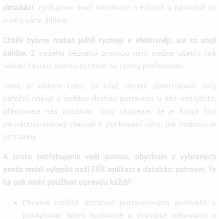
databázi
. Zjišťujeme nové informace o Éčkách a následně se
o ně s vámi dělíme.
Chtěli bysme makat ještě rychleji a efektivněji, ale to stojí
peníze.
Z našeho běžného provozu není možné ušetřit tak
velkou částku, kterou bychom na rozvoj potřebovali.
Jsme si vědomi toho, že když chcete zkontrolovat svůj
páteční nákup a každou druhou potravinu u nás nenajdete,
přestanete nás používat. Taky chápeme, že je hrůza číst
patnáctistránkový manuál k pochopení toho, jak hodnotíme
potraviny.
A proto potřebujeme vaši pomoc, abychom z vybraných
peněz mohli vylepšit naší FÉR aplikaci a databázi potravin. Ty
by pak mohl používat opravdu každý!
Chceme rozšířit databázi potravinových produktů a
poskytovat lidem hodnotné a pravdivé informace o