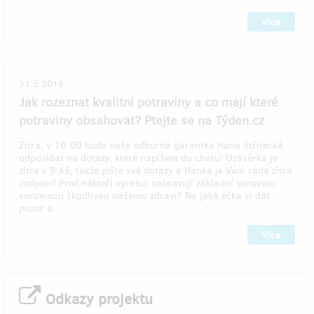
Více
31.5.2018
Jak rozeznat kvalitní potraviny a co mají které
potraviny obsahovat? Ptejte se na Týden.cz
Zítra, v 10:00 bude naše odborná garantka Hana Střítecká
odpovídat na dotazy, které napíšete do chatu! Uzávěrka je
zítra v 9:45, takže pište své dotazy a Hanka je Vám ráda zítra
zodpoví! Proč někteří výrobci nahrazují základní surovinu
surovinou škodlivou našemu zdraví? Na jaká éčka si dát
pozor a…
Více
Odkazy projektu