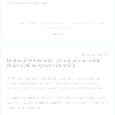
📦
Poštovné a balné v ceně
Doručení odměny: na poštovní adresu, do měsíce po ukončení
projektu na Hithitu
180 Kč
prodáno 14
Hodinový FÉR webinář: Jak nás výrobci chtějí
zmást a jak se vyznat v etiketách
🔎 Víš, že v
jogurtech bývá škrob
, v uzeninách mouka nebo
jak
fungují konzervanty
? Na našem FÉR webináři se dozvíš spoustu
zajímavých informací o potravinách a o jejich výrobních procesech.
👉
Online semináře
se budeš moci účastnit z pohodlí svého domova!
Na e-mail Ti zašleme
odkaz seminář
a pak i na záznam, kdyby se Ti
termín vysílání nehodil.