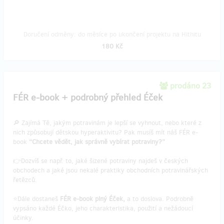
Doručení odměny: do měsíce po ukončení projektu na Hithitu
180 Kč
prodáno 23
FÉR e-book + podrobný přehled Éček
🔎 Zajímá Tě, jakým potravinám je lepší se vyhnout, nebo které z
nich způsobují dětskou hyperaktivitu? Pak musíš mít náš FÉR e-
book
“Chcete vědět, jak správně vybírat potraviny?”
👉Dozvíš se např. to, jaké šizené potraviny najdeš v českých
obchodech a jaké jsou nekalé praktiky obchodních potravinářských
řetězců.
⭐Dále dostaneš
FÉR e-book plný Éček,
a to doslova. Podrobně
vypsáno každé Éčko, jeho charakteristika, použití a nežádoucí
účinky.