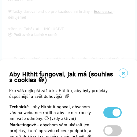
💗Tašky daroval e-shop pro každodenní hrdiny -
Econea.cz
-
děkujeme!
⭐Bonus: Tahák ALL INCLUSIVE
📦 Poštovné a balné v ceně
Doručení odměny: na poštovní adresu, do měsíce po ukončení
projektu na Hithitu
350 Kč
Aby Hithit fungoval, jak má (souhlas
s cookies 🍪)
Pro váš nejlepší zážitek z Hithitu, aby byly projekty
zbývá 19
úspěšnější a svět duhovější. 🌈
z 30
FÉR mycí prostředky na nádobí + tahák ALL
Technické
- aby Hithit fungoval, abychom
INCLUSIVE
vás na webu neztratili a aby se neztrácely
ani vaše odměny. 🙂 (vždy aktivní)
Marketingové
- abychom vám ukázali jen
Buďte FÉR i k životnímu prostředí!
projekty, které opravdu chcete podpořit, a
autoři dokázali co nejvíce z vás oslovit. 🎯
👉
S
ekologickým gelem na nádobí
to zvládnete. Základem