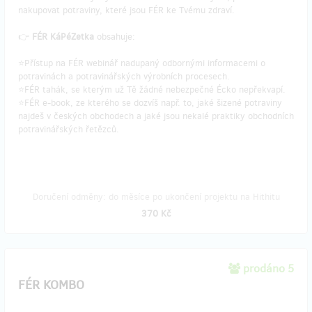
nakupovat potraviny, které jsou FÉR ke Tvému zdraví.
👉
FÉR KáPéZetka
obsahuje:
⭐Přístup na FÉR webinář nadupaný odbornými informacemi o
potravinách a potravinářských výrobních procesech.
⭐FÉR tahák, se kterým už Tě žádné nebezpečné Écko nepřekvapí.
⭐FÉR e-book, ze kterého se dozvíš např. to, jaké šizené potraviny
najdeš v českých obchodech a jaké jsou nekalé praktiky obchodních
potravinářských řetězců.
Doručení odměny: do měsíce po ukončení projektu na Hithitu
370 Kč
prodáno 5
FÉR KOMBO