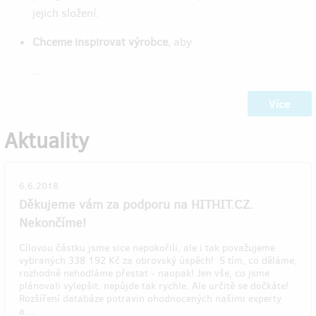
jejich složení.
Chceme inspirovat výrobce
, aby
…
Více
Aktuality
6.6.2018
Děkujeme vám za podporu na HITHIT.CZ.
Nekončíme!
Cílovou částku jsme sice nepokořili, ale i tak považujeme
vybraných 338 192 Kč za obrovský úspěch! S tím, co děláme,
rozhodně nehodláme přestat - naopak! Jen vše, co jsme
plánovali vylepšit, nepůjde tak rychle. Ale určitě se dočkáte!
Rozšíření databáze potravin ohodnocených našimi experty
a…