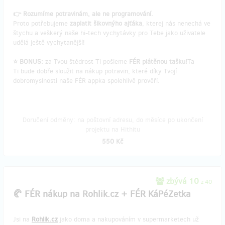
👉 Rozumíme potravinám, ale ne programování.
Proto potřebujeme
zaplatit šikovnýho ajťáka
, kterej nás nenechá ve
štychu a veškerý naše hi-tech vychytávky pro Tebe jako uživatele
udělá ještě vychytanější!
⭐ BONUS:
za Tvou štědrost Ti pošleme
FÉR plátěnou tašku!
Ta
Ti bude dobře sloužit na nákup potravin, které díky Tvojí
dobromyslnosti naše FÉR appka spolehlivě prověří.
Doručení odměny: na poštovní adresu, do měsíce po ukončení
projektu na Hithitu
550 Kč
zbývá 10
z 40
🥐 FÉR nákup na Rohlik.cz + FÉR KáPéZetka
Jsi na
Rohlik.cz
jako doma a nakupováním v supermarketech už