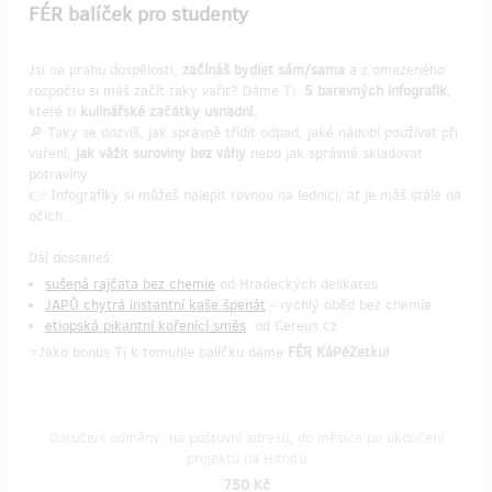
FÉR balíček pro studenty
Jsi na prahu dospělosti,
začínáš bydlet sám/sama
a z omezeného
rozpočtu si máš začít taky vařit? Dáme Ti
5 barevných infografik
,
které ti
kulinářské začátky usnadní.
🔎 Taky se dozvíš, jak správně třídit odpad, jaké nádobí používat při
vaření,
jak vážit suroviny bez váhy
nebo jak správně skladovat
potraviny.
👉 Infografiky si můžeš nalepit rovnou na lednici, ať je máš stále na
očích.
Dál dostaneš:
sušená rajčata bez chemie
od Hradeckých delikates
JAPŮ chytrá instantní kaše špenát
- rychlý oběd bez chemie
etiopská pikantní kořenící směs
od Cereus.cz
⭐Jako bonus Ti k tomuhle balíčku dáme
FÉR KáPéZetku!
Doručení odměny: na poštovní adresu, do měsíce po ukončení
projektu na Hithitu
750 Kč