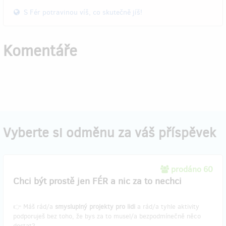
S Fér potravinou víš, co skutečně jíš!
Komentáře
Vyberte si odměnu za váš příspěvek
prodáno 60
Chci být prostě jen FÉR a nic za to nechci
👉 Máš rád/a
smysluplný projekty pro lidi
a rád/a tyhle aktivity
podporuješ bez toho, že bys za to musel/a bezpodmínečně něco
dostat?