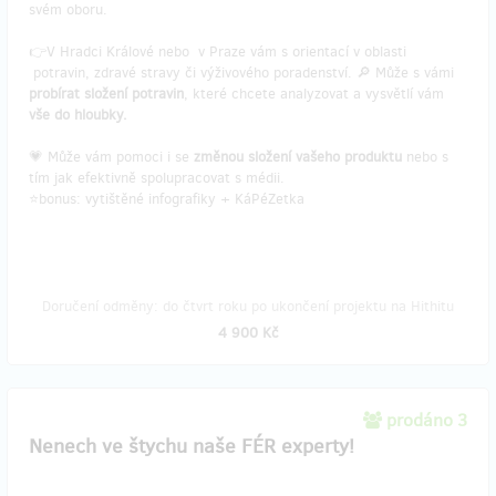
svém oboru.
👉V Hradci Králové nebo v Praze vám s orientací v oblasti
potravin, zdravé stravy či výživového poradenství. 🔎 Může s vámi
probírat složení potravin
, které chcete analyzovat a vysvětlí vám
vše do hloubky.
💗 Může vám pomoci i se
změnou složení vašeho produktu
nebo s
tím jak efektivně spolupracovat s médii.
⭐bonus: vytištěné infografiky + KáPéZetka
Doručení odměny: do čtvrt roku po ukončení projektu na Hithitu
4 900 Kč
prodáno 3
Nenech ve štychu naše FÉR experty!