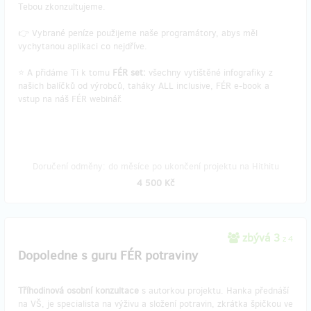
Tebou zkonzultujeme.
👉 Vybrané peníze použijeme naše programátory, abys měl
vychytanou aplikaci co nejdříve.
⭐ A přidáme Ti k tomu
FÉR set:
všechny vytištěné infografiky z
našich balíčků od výrobců, taháky ALL inclusive, FÉR e-book a
vstup na náš FÉR webinář.
Doručení odměny: do měsíce po ukončení projektu na Hithitu
4 500 Kč
zbývá 3
z 4
Dopoledne s guru FÉR potraviny
Tříhodinová osobní konzultace
s autorkou projektu. Hanka přednáší
na VŠ, je specialista na výživu a složení potravin, zkrátka špičkou ve