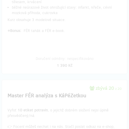
tělesem, krvácení
běžné neúrazové život ohrožující stavy: infarkt, křeče, cévní
mozková příhoda, cukrovka
Kurz obsahuje 3 modelové situace.
⭐Bonus:
FÉR tahák a FÉR e-book.
Doručení odměny: nespecifikováno
1 390 Kč
zbývá 20
z 20
Master FÉR analýza s KáPéZetkou
Vyfoť
10 etiket potravin
, o jejichž dobrém složení nejsi úplně
přesvědčený/ná.
👉 Focení můžeš nechat i na nás. Stačí poslat odkaz na e-shop,