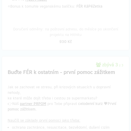
⭐Bonus k tomuhle veganskému balíčku:
FÉR KáPéZetka
Doručení odměny: na poštovní adresu, do měsíce po ukončení
projektu na Hithitu
930 Kč
zbývá 3
z 3
Buďte FÉR k ostatním - první pomoc zážitkem
Jak se zachovat ve stresu, při krizových situacích u dopravní
nehody,
ke které může dojít třeba i cestou ze supermarketu?
👉Náš
partner PRPOM
pro Tebe připravil
celodenní kurz 💗První
pomoc zážitkem.
Naučíš se základy první pomoci jako třeba:
ochrana zachránce, resuscitace, bezvědomí, dušení cizím