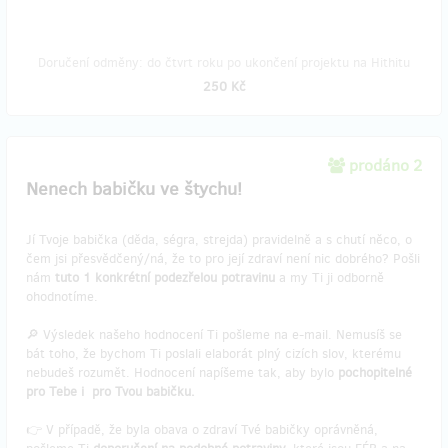
Doručení odměny: do čtvrt roku po ukončení projektu na Hithitu
250 Kč
prodáno 2
Nenech babičku ve štychu!
Jí Tvoje babička (děda, ségra, strejda) pravidelně a s chutí něco, o
čem jsi přesvědčený/ná, že to pro její zdraví není nic dobrého? Pošli
nám
tuto 1 konkrétní podezřelou potravinu
a my Ti ji odborně
ohodnotíme.
🔎 Výsledek našeho hodnocení Ti pošleme na e-mail. Nemusíš se
bát toho, že bychom Ti poslali elaborát plný cizích slov, kterému
nebudeš rozumět. Hodnocení napíšeme tak, aby bylo
pochopitelné
pro Tebe i pro Tvou babičku.
👉 V případě, že byla obava o zdraví Tvé babičky oprávněná,