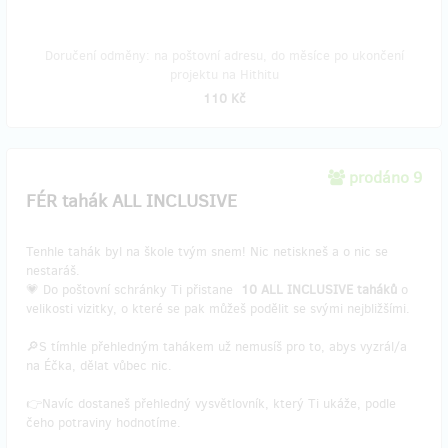
Doručení odměny: na poštovní adresu, do měsíce po ukončení
projektu na Hithitu
110 Kč
prodáno 9
FÉR tahák ALL INCLUSIVE
Tenhle tahák byl na škole tvým snem! Nic netiskneš a o nic se
nestaráš.
💗 Do poštovní schránky Ti přistane
10 ALL INCLUSIVE taháků
o
velikosti vizitky, o které se pak můžeš podělit se svými nejbližšími.
🔎S tímhle přehledným tahákem už nemusíš pro to, abys vyzrál/a
na Éčka, dělat vůbec nic.
👉Navíc dostaneš přehledný vysvětlovník, který Ti ukáže, podle
čeho potraviny hodnotíme.