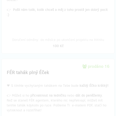
👉
Pošli nám tolik, kolik chceš a měj z toho prostě jen dobrý pocit
:)
Doručení odměny: do měsíce po ukončení projektu na Hithitu
100 Kč
prodáno 16
FÉR tahák plný Éček
💗 S tímhle vychytaným tahákem na Tebe bude
každý Éčko krátký!
👉 Můžeš si ho
přicvaknout na ledničku
nebo
dát do peněženky
.
Než se staneš FÉR agentem, kterého nic nepřekvapí, můžeš mít
tenhle tahák kdykoliv po ruce. Pošleme Ti e-mailem PDF, stačí ho
vytisknout a rozstříhat!