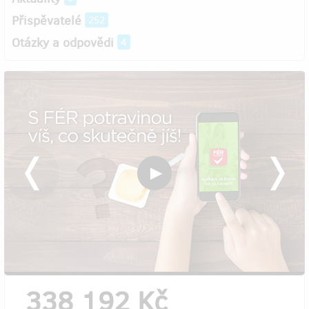
Přispěvatelé
252
Otázky a odpovědi
4
338 192 Kč