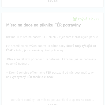
820 Kč
zbývá 12
z 12
Místo na dece na pikniku FÉR potraviny
Držíme Ti místo na našem FÉR pikniku v jednom z pražských parků!
👉 Kromě piknikových dobrot Ti dáme taky
dobré rady týkající se
Éček
a toho, jak správně vybírat potraviny.
🔎Na konkrétních případech Ti detailně ukážeme, jak se potraviny
odborně hodnotí.
⭐ Kromě tohohle příjemného FÉR posezení od nás dostaneš taky
náš
vychytaný FÉR tahák a e-book.
Doručení odměny: do měsíce po ukončení projektu na Hithitu