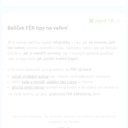
zbývá 18
z 20
Balíček FÉR tipy na vaření
🔎 V tomhle balíčku najdeš
infografiky
s tipy, jak
na ovesnou kaši
bez vaření,
výroba vlastního medu, náhražky cukru, jak na domácí
zmrzlinu,
jak si odměřit suroviny
, jak v kuchyni správně používat
tuky a oleje nebo
jak poznat kvalitní jogurt.
👉K tomu dostaneš tyto produkty od
FÉR výrobců:
ručně vyráběný kečup
bez chemie od Hradeckých delikates
JAPŮ
kaše s moruší, vlašáky bez cukru
a chemie
africká směs harisa
vhodná na grilování a do salátů od Cereus.cz
⭐V ceně balíčku je taky
praktická FÉR KáPéZetka 3v1!
Doručení odměny: na poštovní adresu, do měsíce po ukončení
projektu na Hithitu