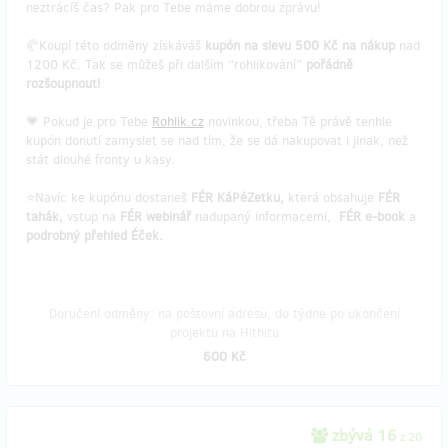
neztrácíš čas? Pak pro Tebe máme dobrou zprávu!
🥐Koupí této odměny získáváš
kupón na slevu 500 Kč na nákup
nad
1200 Kč. Tak se můžeš při dalším “rohlikování”
pořádně
rozšoupnout!
💗 Pokud je pro Tebe
Rohlik.cz
novinkou, třeba Tě právě tenhle
kupón donutí zamyslet se nad tím, že se dá nakupovat i jinak, než
stát dlouhé fronty u kasy.
⭐Navíc ke kupónu dostaneš
FÉR KáPéZetku,
která obsahuje
FÉR
tahák,
vstup na
FÉR webinář
nadupaný informacemi,
FÉR e-book
a
podrobný přehled Éček.
Doručení odměny: na poštovní adresu, do týdne po ukončení
projektu na Hithitu
600 Kč
zbývá 16
z 20