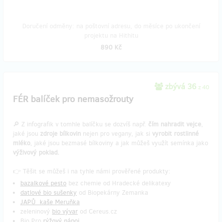
Doručení odměny: na poštovní adresu, do měsíce po ukončení
projektu na Hithitu
890 Kč
zbývá 36
z 40
FÉR balíček pro nemasožrouty
🔎 Z infografik v tomhle balíčku se dozvíš např.
čím nahradit vejce
,
jaké jsou
zdroje bílkovin
nejen pro vegany, jak si
vyrobit rostlinné
mléko
, jaké jsou bezmasé bílkoviny a jak můžeš využít semínka jako
výživový poklad.
👉 Těšit se můžeš i na tyhle námi prověřené produkty:
bazalkové pesto
bez chemie od Hradecké delikatexy
datlové bio sušenky
od Biopekárny Zemanka
JAPŮ kaše Meruňka
zeleninový
bio vývar
od Cereus.cz
Bio Pro
rýžový nápoj