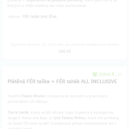
pošleme Ti
doporučení na podobné potraviny,
které jsou FÉR a na
kterých si může babička bez obav pochutnávat.
⭐Bonus:
FÉR tahák plný Éček
Doručení odměny: do čtvrt roku po ukončení projektu na Hithitu
290 Kč
zbývá 8
z 20
Plátěná FÉR taška + FÉR tahák ALL INCLUSIVE
Tradiční
česká síťovka
z biobavlny je stylovým a praktickým
pomocníkem při nákupu.
Tierra Verde,
která vyrábí síťovky Casa Organica a ekologickou
drogerii Yellow and Blue, je
ryze českou firmou
, která své produkty
na území ČR také vyrábí! Zaměstnává přitom znevýhodněné lidi v
chráněné dílně.