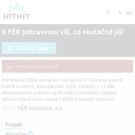
S FÉR potravinou víš, co skutečně jíš!
Sdílet projekt
Hrdý člen Impact Hub
Pomáháme lidem vyznat se v potravinách. Zejména v jejich
kvalitě a složení. Pomozte nám zvýšit databázi z 11 000
ohodnocených potravin na 30 000 a uživatelsky vylepšit
aplikaci, která lidem usnadní výběr kvalitních potravin!
Autor:
FÉR potravina, z.s.
Projekt
Aktuality
6