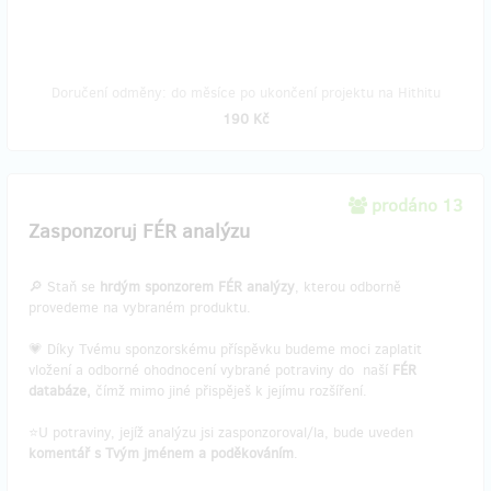
Doručení odměny: do měsíce po ukončení projektu na Hithitu
190 Kč
prodáno 13
Zasponzoruj FÉR analýzu
🔎 Staň se
hrdým sponzorem FÉR analýzy
, kterou odborně
provedeme na vybraném produktu.
💗 Díky Tvému sponzorskému příspěvku budeme moci zaplatit
vložení a odborné ohodnocení vybrané potraviny do naší
FÉR
databáze,
čímž mimo jiné přispěješ k jejímu rozšíření.
⭐U potraviny, jejíž analýzu jsi zasponzoroval/la, bude uveden
komentář s Tvým jménem a poděkováním
.