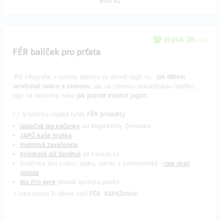
850 Kč
zbývá 28
z 30
FÉR balíček pro prťata
🔎Z infografik v tomhle balíčku se dozvíš např. to,
jak dětem
servírovat ovoce a zeleninu
, jak na zdravou mikulášskou nadílku,
tipy na svačinky nebo
jak poznat kvalitní jogurt.
👉 V balíčku najdeš tyhle
FÉR produkty
:
jablečné bio kačenky
od Biopekárny Zemanka
JAPŮ kaše hruška
malinová zavařenina
bylinková sůl Devětsil
od Cereus.cz
Svačinka bez cukru, lepku, barviv a konzervantů -
raw vitall
jahoda
Bio Pro pyré
jahoda borůvka jablko
⭐Jako bonus Ti dáme naší
FÉR
KáPéZetku!