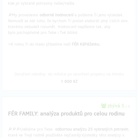
kde jsi vybrané potraviny našel/našla.
🔎My provedeme
odborné hodnocení
a pošleme Ti jeho výsledek.
Nemusíš se bát toho, že bychom Ti poslali elaborát plný cizích slov,
kterému nebudeš rozumět. Hodnocení napíšeme tak, aby
bylo pochopitelné pro Tebe i Tvé blízké.
⭐K tomu Ti do mailu přibalíme naší
FÉR KáPéZetku.
Doručení odměny: do měsíce po ukončení projektu na Hithitu
1 900 Kč
zbývá 5
z 5
FÉR FAMILY: analýza produktů pro celou rodinu
🔎🔎🔎Uděláme pro Tebe
odbornou analýzu 25 vybraných potravin
,
které ve Tvojí rodině používáte nejčastěji.Výsledky této analýzy s