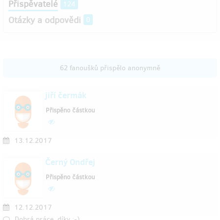
Přispěvatelé
124
Otázky a odpovědi
0
62 fanoušků přispělo anonymně
jiří čermák
Přispěno částkou
13.12.2017
Černý Ondřej
Přispěno částkou
12.12.2017
Dobrá práce, díky :-)