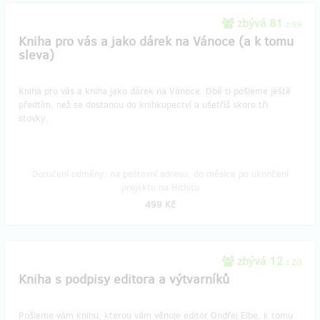
zbývá 81
z 99
Kniha pro vás a jako dárek na Vánoce (a k tomu
sleva)
Kniha pro vás a kniha jako dárek na Vánoce. Obě ti pošleme ještě
předtím, než se dostanou do knihkupectví a ušetříš skoro tři
stovky.
Doručení odměny: na poštovní adresu, do měsíce po ukončení
projektu na Hithitu
499 Kč
zbývá 12
z 20
Kniha s podpisy editora a výtvarníků
Pošleme vám knihu, kterou vám věnuje editor Ondřej Elbe, k tomu