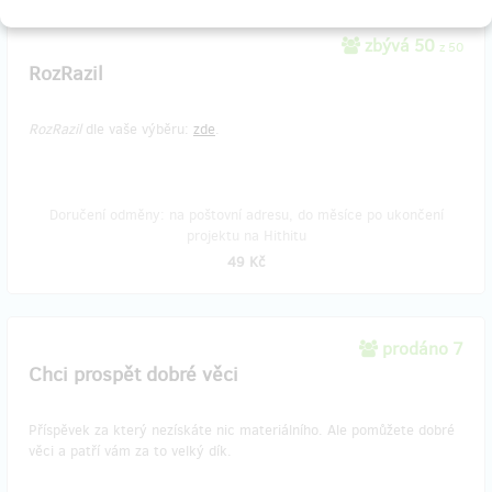
zbývá 50
z 50
RozRazil
RozRazil
dle vaše výběru:
zde
.
Doručení odměny: na poštovní adresu, do měsíce po ukončení
projektu na Hithitu
49 Kč
prodáno 7
Chci prospět dobré věci
Příspěvek za který nezískáte nic materiálního. Ale pomůžete dobré
věci a patří vám za to velký dík.