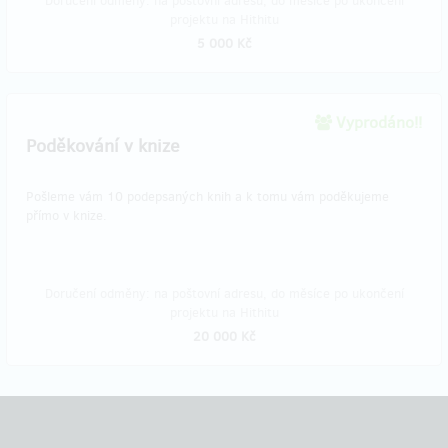
Doručení odměny: na poštovní adresu, do měsíce po ukončení
projektu na Hithitu
5 000 Kč
Vyprodáno!!
Poděkování v knize
Pošleme vám 10 podepsaných knih a k tomu vám poděkujeme
přímo v knize.
Doručení odměny: na poštovní adresu, do měsíce po ukončení
projektu na Hithitu
20 000 Kč