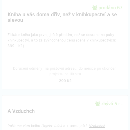
prodáno 67
Kniha u vás doma dřív, než v knihkupectví a se
slevou
Získáte knihu jako první, ještě předtím, než se dostane na pulty
knihkupectví, a to za zvýhodněnou cenu (cena v knihkupectvích:
399,- Kč).
Doručení odměny: na poštovní adresu, do měsíce po ukončení
projektu na Hithitu
299 Kč
zbývá 5
z 5
A Vzduchch
Pošleme vám knihu
Objekt Julek
a k tomu ještě
Vzduchch
.