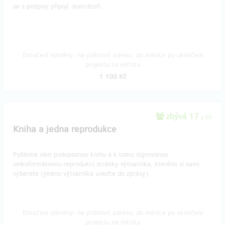
se s podpisy připojí ilustrátoři.
Doručení odměny: na poštovní adresu, do měsíce po ukončení
projektu na Hithitu
1 100 Kč
zbývá 17
z 20
Kniha a jedna reprodukce
Pošleme vám podepsanou knihu a k tomu signovanou
velkoformátovou reprodukci stránky výtvarníka, kterého si sami
vyberete (jméno výtvarníka uveďte do zprávy).
Doručení odměny: na poštovní adresu, do měsíce po ukončení
projektu na Hithitu