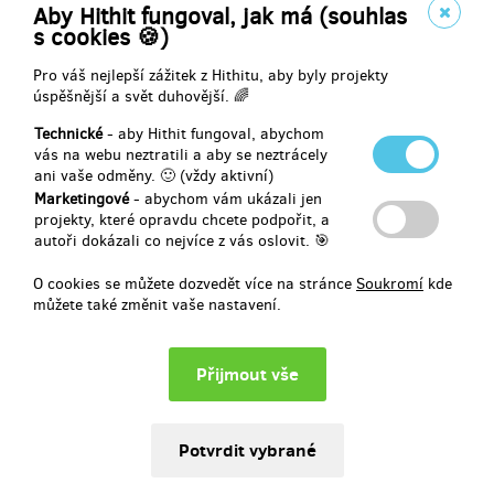
Aby Hithit fungoval, jak má (souhlas
Přispěno částkou
s cookies 🍪)
299 Kč
Pro váš nejlepší zážitek z Hithitu, aby byly projekty
22.11.2017
úspěšnější a svět duhovější. 🌈
Kniha u vás doma dřív, než v knihkupectví a se slevou
Technické
- aby Hithit fungoval, abychom
vás na webu neztratili a aby se neztrácely
Jan Kuba
ani vaše odměny. 🙂 (vždy aktivní)
Marketingové
- abychom vám ukázali jen
Přispěno částkou
projekty, které opravdu chcete podpořit, a
autoři dokázali co nejvíce z vás oslovit. 🎯
21.11.2017
O cookies se můžete dozvedět více na stránce
Soukromí
kde
můžete také změnit vaše nastavení.
Zobraz více přispěvatelů
Vyberte si odměnu za váš příspěvek