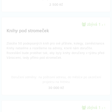
2 500 Kč
zbývá 1
z 1
Knihy pod stromeček
Získáte 50 podepsaných knih pro své přátele, kolegy, zaměstnance.
Knihy nabalíme a rozešleme na adresy, které nám doručíte.
Rozesílání bude probíhat tak, aby byly knihy doručeny v týdnu před
Vánocemi, tedy přímo pod stromeček.
Doručení odměny: na poštovní adresu, do měsíce po ukončení
projektu na Hithitu
30 000 Kč
zbývá 1
z 1