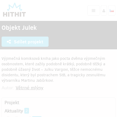
Objekt Julek
Sdílet projekt
Výjimečná komiksová kniha jako pocta dvěma výjimečným
osobnostem, které zažily podobně krátký, podobně těžký a
podobně úžasný život – Julku Vargovi, těžce nemocnému
disidentu, který byl postrachem StB, a tragicky zesnulému
výtvarníku Martinu Jabůrkovi.
Autor:
Větrné mlýny
Projekt
Aktuality
2