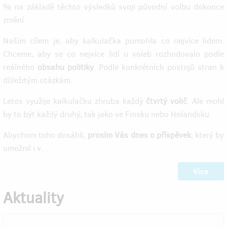
% na základě těchto výsledků svoji původní volbu dokonce
změní.
Naším cílem je, aby kalkulačka pomohla co nejvíce lidem.
Chceme, aby se co nejvíce lidí u voleb rozhodovalo podle
reálného
obsahu politiky
. Podle konkrétních postojů stran k
důležitým otázkám.
Letos využije kalkulačku zhruba každý
čtvrtý volič
. Ale mohl
by to být každý druhý, tak jako ve Finsku nebo Holandsku.
Abychom toho dosáhli,
prosím Vás dnes o příspěvek
, který by
umožnil i v…
Více
Aktuality