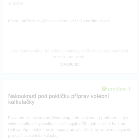
+ tričko
Částku můžete navýšit dle svého uvážení v dalším kroku.
Doručení odměny: na poštovní adresu, do čtvrt roku po ukončení
projektu na Hithitu
10 000 Kč
prodáno 1
Nakouknutí pod pokličku příprav volební
kalkulačky
Pozveme vás na setkání/workshop, kde ukážeme a probereme, jak
volební kalkulačky vznikají. Jak fungují v ČR a jak jinde. A budeme
rádi za připomínky a nové nápady od vás, které by se rovnou využily
pro další volební kalkulačku.