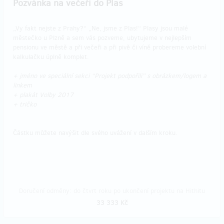
Pozvánka na večeři do Plas
„Vy fakt nejste z Prahy?“ „Ne, jsme z Plas!“ Plasy jsou malé
městečko u Plzně a sem vás pozveme, ubytujeme v nejlepším
pensionu ve městě a při večeři a při pivě či víně probereme volební
kalkulačku úplně komplet.
+ jméno ve speciální sekci “Projekt podpořili” s obrázkem/logem a
linkem
+ plakát Volby 2017
+ tričko
Částku můžete navýšit dle svého uvážení v dalším kroku.
Doručení odměny: do čtvrt roku po ukončení projektu na Hithitu
33 333 Kč