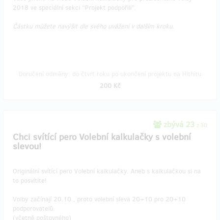
2018 ve speciální sekci “Projekt podpořili”.
Částku můžete navýšit dle svého uvážení v dalším kroku.
Doručení odměny: do čtvrt roku po ukončení projektu na Hithitu
200 Kč
zbývá 23
z 30
Chci svítící pero Volební kalkulačky s volební
slevou!
Originální svítící pero Volební kalkulačky. Aneb s kalkulačkou si na
to posvítíte!
Volby začínají 20.10., proto volební sleva 20+10 pro 20+10
podporovatelů.
(včetně poštovného)