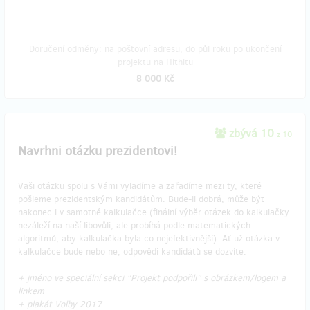
Doručení odměny: na poštovní adresu, do půl roku po ukončení
projektu na Hithitu
8 000 Kč
zbývá 10
z 10
Navrhni otázku prezidentovi!
Vaši otázku spolu s Vámi vyladíme a zařadíme mezi ty, které
pošleme prezidentským kandidátům. Bude-li dobrá, může být
nakonec i v samotné kalkulačce (finální výběr otázek do kalkulačky
nezáleží na naší libovůli, ale probíhá podle matematických
algoritmů, aby kalkulačka byla co nejefektivnější). Ať už otázka v
kalkulačce bude nebo ne, odpovědi kandidátů se dozvíte.
+ jméno ve speciální sekci “Projekt podpořili” s obrázkem/logem a
linkem
+ plakát Volby 2017