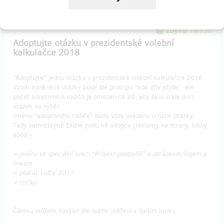
zbývá 18
z 20
Adoptujte otázku v prezidentské volební
kalkulačce 2018
"Adoptujte" jednu otázku v prezidentské volební kalkulačce 2018.
Výběr konkrétní otázky bude dle principu “kdo dřív přijde”, ale
počet adoptivních rodičů je omezen na 20, aby bylo stále dost
otázek na výběr.
Jméno "adoptivního rodiče" bude vždy uvedeno u dané otázky.
Tady samozřejmě žádné politcké adopce (reklamy na strany, lobby,
apod.).
+ jméno ve speciální sekci “Projekt podpořili” s obrázkem/logem a
linkem
+ plakát Volby 2017
+ tričko
Částku můžete navýšit dle svého uvážení v dalším kroku.