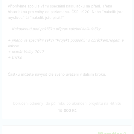
Připrávíme spolu s vámi speciální kalkulačku na přání. Třeba
historickou pro volby do parlamentu ČSR 1920. Nebo “nakolik jste
myslivec” či “nakolik jste pirát?”
+
Nakouknutí pod pokličku příprav volební kalkulačky
+ jméno ve speciální sekci “Projekt podpořili” s obrázkem/logem a
linkem
+ plakát Volby 2017
+ tričko
Částku můžete navýšit dle svého uvážení v dalším kroku.
Doručení odměny: do půl roku po ukončení projektu na Hithitu
15 000 Kč