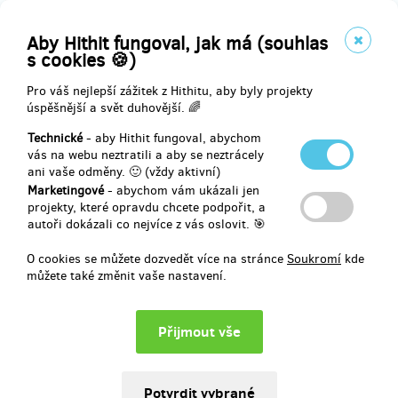
prodáno 4
Patron Volební kalkulačky
Aby Hithit fungoval, jak má (souhlas
s cookies 🍪)
Pokud vám tenhle projekt dává smysl a chcete se zapojit do dění
okolo volebních kalkulaček, staňte se naším patronem. Budeme
Pro váš nejlepší zážitek z Hithitu, aby byly projekty
vám říkat, co je nového, co se na kalkulačkách udělalo, a uvítáme
úspěšnější a svět duhovější. 🌈
vaše nápady, kritiky a zpětnou vazbu celkově. Buďte naší ”dozorčí
Technické
- aby Hithit fungoval, abychom
radou” či “radou starších”.
vás na webu neztratili a aby se neztrácely
ani vaše odměny. 🙂 (vždy aktivní)
+ jméno ve speciální sekci “Projekt podpořili” s obrázkem/logem a
linkem
Marketingové
- abychom vám ukázali jen
+ plakát Volby 2017
projekty, které opravdu chcete podpořit, a
+ tričko
autoři dokázali co nejvíce z vás oslovit. 🎯
O cookies se můžete dozvedět více na stránce
Soukromí
kde
Částku můžete navýšit dle svého uvážení v dalším kroku.
můžete také změnit vaše nastavení.
Doručení odměny: na poštovní adresu, do čtvrt roku po ukončení
projektu na Hithitu
5 000 Kč