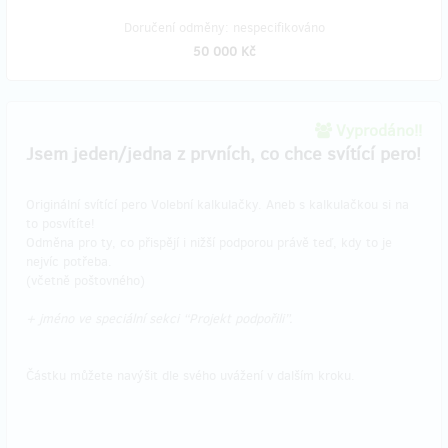
Doručení odměny: nespecifikováno
50 000 Kč
Vyprodáno!!
Jsem jeden/jedna z prvních, co chce svítící pero!
Originální svítící pero Volební kalkulačky. Aneb s kalkulačkou si na
to posvítíte!
Odměna pro ty, co přispějí i nižší podporou právě teď, kdy to je
nejvíc potřeba.
(včetně poštovného)
+ jméno ve speciální sekci “Projekt podpořili”.
Částku můžete navýšit dle svého uvážení v dalším kroku.