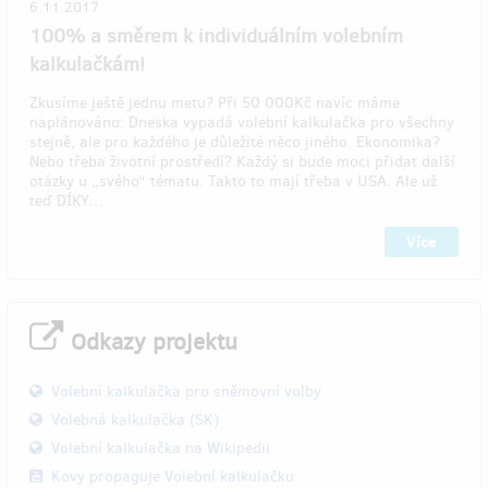
6.11.2017
100% a směrem k individuálním volebním
kalkulačkám!
Zkusíme ještě jednu metu? Při 50 000Kč navíc máme
naplánováno: Dneska vypadá volební kalkulačka pro všechny
stejně, ale pro každého je důležité něco jiného. Ekonomika?
Nebo třeba životní prostředí? Každý si bude moci přidat další
otázky u „svého“ tématu. Takto to mají třeba v USA. Ale už
teď DÍKY…
Více
Odkazy projektu
Volební kalkulačka pro sněmovní volby
Volebná kalkulačka (SK)
Volební kalkulačka na Wikipedii
Kovy propaguje Volební kalkulačku