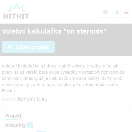
Volební kalkulačka "on steroids"
Sdílet projekt
Volební kalkulačka už dnes reálně ovlivňuje volby. Více jak
polovina uživatelů bere svoje výsledky v potaz při rozhodování
koho volit. Dnes využije kalkulačku zhruba každý čtvrtý volič,
naší snahou je, aby to bylo 2x tolik, jako v Holandsku nebo
Finsku.
Autor:
KohoVolit.eu
Projekt
Aktuality
1