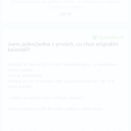
Doručení odměny: na poštovní adresu, do čtvrt roku po ukončení
projektu na Hithitu
250 Kč
Vyprodáno!!
Jsem jeden/jedna z prvních, co chce originální
kalendář!
Kalendář A3 na rok 2018 s těmi nejlepšími grafy, co dokážeme o
volbách udělat.
(včetně poštovného)
Odměna pro ty, co přispějí i nižší podporou právě teď, kdy to je
nejvíc potřeba.
+ jméno ve speciální sekci “Projekt podpořili”.
Částku můžete navýšit dle svého uvážení v dalším kroku.