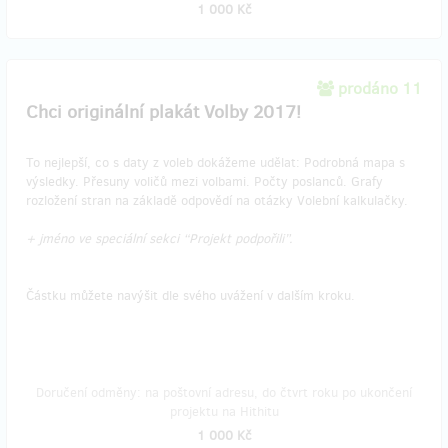
1 000 Kč
prodáno 11
Chci originální plakát Volby 2017!
To nejlepší, co s daty z voleb dokážeme udělat: Podrobná mapa s
výsledky. Přesuny voličů mezi volbami. Počty poslanců. Grafy
rozložení stran na základě odpovědí na otázky Volební kalkulačky.
+ jméno ve speciální sekci “Projekt podpořili”.
Částku můžete navýšit dle svého uvážení v dalším kroku.
Doručení odměny: na poštovní adresu, do čtvrt roku po ukončení
projektu na Hithitu
1 000 Kč