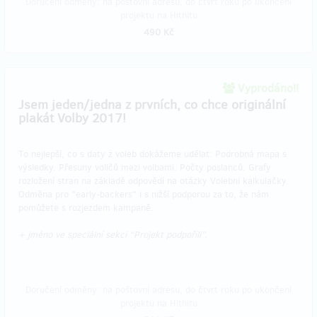
Doručení odměny: na poštovní adresu, do čtvrt roku po ukončení
projektu na Hithitu
490 Kč
Vyprodáno!!
Jsem jeden/jedna z prvních, co chce originální
plakát Volby 2017!
To nejlepší, co s daty z voleb dokážeme udělat: Podrobná mapa s
výsledky. Přesuny voličů mezi volbami. Počty poslanců. Grafy
rozložení stran na základě odpovědí na otázky Volební kalkulačky.
Odměna pro "early-backers" i s nižší podporou za to, že nám
pomůžete s rozjezdem kampaně.
+ jméno ve speciální sekci “Projekt podpořili”.
Doručení odměny: na poštovní adresu, do čtvrt roku po ukončení
projektu na Hithitu