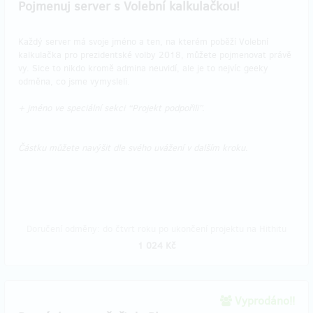
Pojmenuj server s Volební kalkulačkou!
Každý server má svoje jméno a ten, na kterém poběží Volební
kalkulačka pro prezidentské volby 2018, můžete pojmenovat právě
vy. Sice to nikdo kromě admina neuvidí, ale je to nejvíc geeky
odměna, co jsme vymysleli.
+ jméno ve speciální sekci “Projekt podpořili”.
Částku můžete navýšit dle svého uvážení v dalším kroku.
Doručení odměny: do čtvrt roku po ukončení projektu na Hithitu
1 024 Kč
Vyprodáno!!