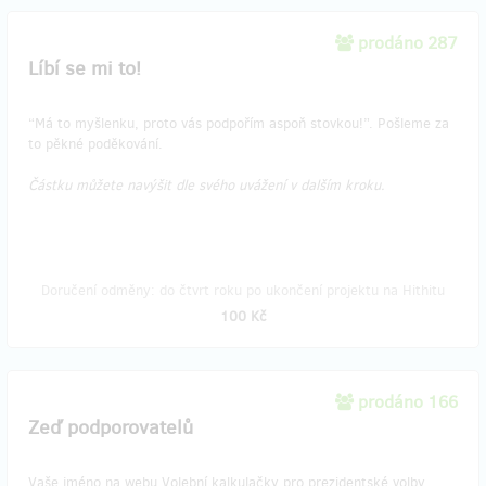
prodáno 287
Líbí se mi to!
“Má to myšlenku, proto vás podpořím aspoň stovkou!”. Pošleme za
to pěkné poděkování.
Částku můžete navýšit dle svého uvážení v dalším kroku.
Doručení odměny: do čtvrt roku po ukončení projektu na Hithitu
100 Kč
prodáno 166
Zeď podporovatelů
Vaše jméno na webu Volební kalkulačky pro prezidentské volby