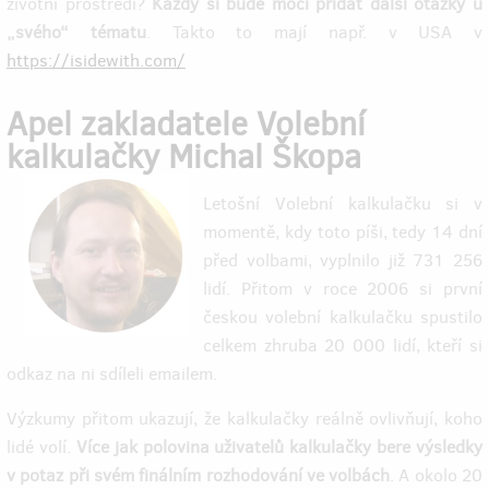
životní prostředí?
Každý si bude moci přidat další otázky u
„svého“ tématu
. Takto to mají např. v USA v
https://isidewith.com/
Apel zakladatele Volební
kalkulačky Michal Škopa
Letošní Volební kalkulačku si v
momentě, kdy toto píši, tedy 14 dní
před volbami, vyplnilo již 731 256
lidí. Přitom v roce 2006 si první
českou volební kalkulačku spustilo
celkem zhruba 20 000 lidí, kteří si
odkaz na ni sdíleli emailem.
Výzkumy přitom ukazují, že kalkulačky reálně ovlivňují, koho
lidé volí.
Více jak polovina uživatelů kalkulačky bere výsledky
v potaz při svém finálním rozhodování ve volbách
. A okolo 20