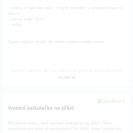
+ jméno ve speciální sekci “Projekt podpořili” s obrázkem/logem a
linkem
+ plakát Volby 2017
+ tričko
Částku můžete navýšit dle svého uvážení v dalším kroku.
Doručení odměny: do čtvrt roku po ukončení projektu na Hithitu
10 000 Kč
prodáno 1
Volební kalkulačka na přání
Připrávíme spolu s vámi speciální kalkulačku na přání. Třeba
historickou pro volby do parlamentu ČSR 1920. Nebo “nakolik jste