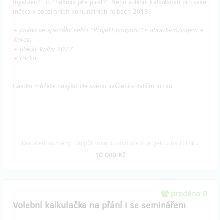
myslivec?” či “nakolik jste pirát?” Nebo volební kalkulačku pro vaše
město v podzimních komunálních volbách 2018.
+ jméno ve speciální sekci “Projekt podpořili” s obrázkem/logem a
linkem
+ plakát Volby 2017
+ tričko
Částku můžete navýšit dle svého uvážení v dalším kroku.
Doručení odměny: do půl roku po ukončení projektu na Hithitu
10 000 Kč
prodáno 0
Volební kalkulačka na přání i se seminářem