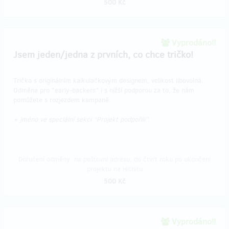
500 Kč
Vyprodáno!!
Jsem jeden/jedna z prvních, co chce tričko!
Tričko s originálním kalkulačkovým designem, velikost libovolná.
Odměna pro "early-backers" i s nižší podporou za to, že nám
pomůžete s rozjezdem kampaně.
+ jméno ve speciální sekci “Projekt podpořili”.
Doručení odměny: na poštovní adresu, do čtvrt roku po ukončení
projektu na Hithitu
500 Kč
Vyprodáno!!