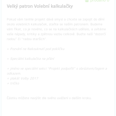
prodáno 0
Velký patron Volební kalkulačky
Pokud vám tenhle projekt dává smysl a chcete se zapojit do dění
okolo volebních kalkulaček, staňte se naším patronem. Budeme
vám říkat, co je nového, co se na kalkulačkách udělalo, a uvítáme
vaše nápady, kritiky a zpětnou vazbu celkově. Buďte naší ”dozorčí
radou” či “radou starších”.
+
Pozvání na Nakouknutí pod pokličku
+
Speciální kalkulačka na přání
+ jméno ve speciální sekci “Projekt podpořili” s obrázkem/logem a
odkazem.
+ plakát Volby 2017
+ tričko
Částku můžete navýšit dle svého uvážení v dalším kroku.