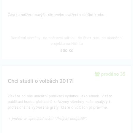
Částku můžete navýšit dle svého uvážení v dalším kroku.
Doručení odměny: na poštovní adresu, do čtvrt roku po ukončení
projektu na Hithitu
500 Kč
prodáno 35
Chci studii o volbách 2017!
Získáte od nás unikátní publikaci vydanou jako ebook. V této
publikaci budou přehledně seřazeny všechny naše analýzy i
profesionálně vytvořené grafy, které o volbách přípravíme.
+ jméno ve speciální sekci “Projekt podpořili”.