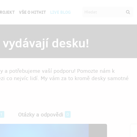
PROJEKT
VŠE O HITHIT
LIVE BLOG
 vydávají desku!
y a potřebujeme vaší podporu! Pomozte nám k
ezi co nejvíc lidí. My vám za to kromě desky samotné
Otázky a odpovědi
1
0