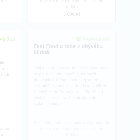
tu na
čtvrt roku po ukončení projektu na
Hithitu
3 000 Kč
vá 3
Vyprodáno!!
z 3
Fast Food u tebe v obýváku
klidně!
hle
Tvůj kluk nebo holka má rád/a Fast Food
 tebe,
a ty pro ní / něj chceš hyper spešl
rtech
překvápko? Dáme akustickej set ve
složení Fido, Heydiss a Kučín kdekoliv si
řekneš! Mimo Prahu je to +přiměřenej
cesťák. Link na stažení desky v den
vydání included!
Doručení odměny: na poštovní adresu, do
ku po
čtvrt roku po ukončení projektu na
tu
Hithitu