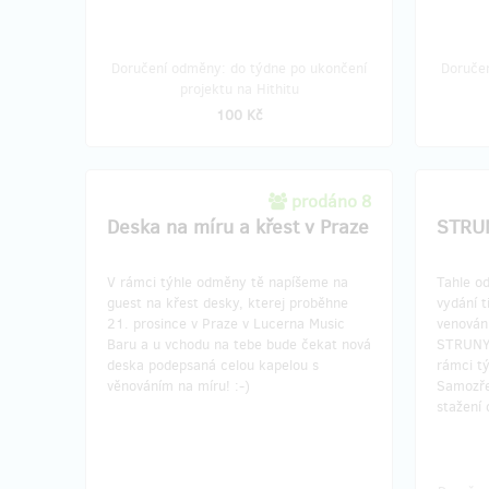
Doručení odměny: do týdne po ukončení
Doruče
projektu na Hithitu
100 Kč
prodáno 8
Deska na míru a křest v Praze
STRU
V rámci týhle odměny tě napíšeme na
Tahle o
guest na křest desky, kterej proběhne
vydání 
21. prosince v Praze v Lucerna Music
venování
Baru a u vchodu na tebe bude čekat nová
STRUNY 
deska podepsaná celou kapelou s
rámci t
věnováním na míru! :-)
Samozře
stažení 