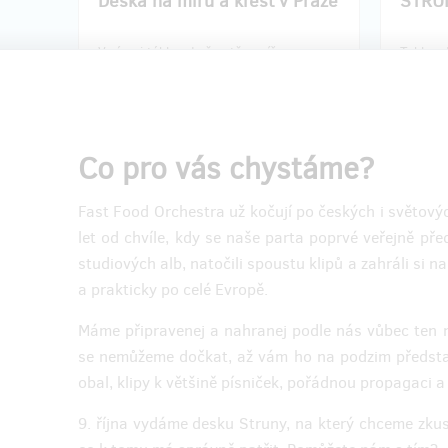
Deska na míru a křest v Praze
STRU
V rámci týhle odměny tě napíšeme na
Tahle o
guest na křest desky, kterej proběhne
vydání 
21. prosince v Praze v Lucerna Music
venování
Baru a u vchodu na tebe bude čekat nová
STRUNY 
deska podepsaná celou kapelou s
rámci t
věnováním na míru! :-)
Samozře
Co pro vás chystáme?
stažení 
Fast Food Orchestra už kočují po českých i světovýc
let od chvíle, kdy se naše parta poprvé veřejně př
Doručen
studiových alb, natočili spoustu klipů a zahráli si na 
Doručení odměny: nespecifikováno
týdne 
750 Kč
a prakticky po celé Evropě.
Máme připravenej a nahranej podle nás vůbec ten ne
se nemůžeme dočkat, až vám ho na podzim představí
zbývá 1
z 3
obal, klipy k většině písniček, pořádnou propagaci a 
Jedeš na tour!
Posed
plyn 
9. října vydáme desku Struny, na který chceme zku
Pojeď s náma na tour! Na podzim jedeme