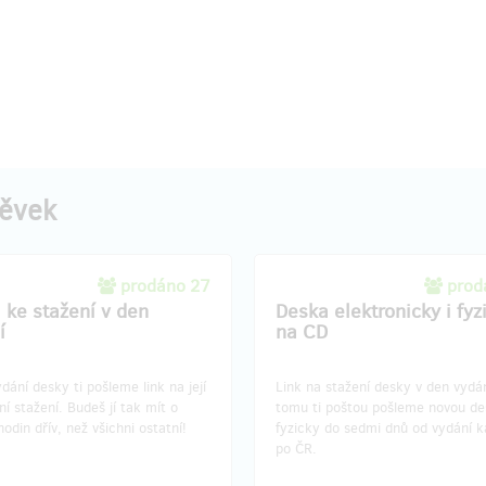
pěvek
prodáno 27
prod
 ke stažení v den
Deska elektronicky i fyz
í
na CD
dání desky ti pošleme link na její
Link na stažení desky v den vydán
í stažení. Budeš jí tak mít o
tomu ti poštou pošleme novou d
hodin dřív, než všichni ostatní!
fyzicky do sedmi dnů od vydání k
po ČR.