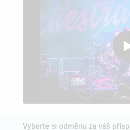
Vyberte si odměnu za váš přís