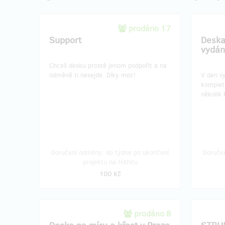
prodáno 17
Support
Deska
vydán
Chceš desku prostě jenom podpořit a na
odměně ti nesejde. Díky moc!
V den vy
kompletn
několik 
Doručení odměny: do týdne po ukončení
Doruče
projektu na Hithitu
100 Kč
prodáno 8