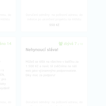
resu, do
Doručení odměny: na poštovní adresu, do
Hithitu
měsíce po ukončení projektu na Hithitu
550 Kč
áno 14
zbývá 7
z 10
Nehynoucí sláva!
a
Můžeš se těšit na všechno v balíčku za
1.500 Kč a navíc tě zvěčníme na náš
i s
web jako významnýho podporovatele.
ZEN,
Díky moc za podporu!
y pro
taky
 vydání!
resu, do
Doručení odměny: na poštovní adresu, do