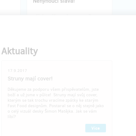
Nehynoucí sláva!
a
Můžeš se těšit na všechno v balíčku za
1.500 Kč a navíc tě zvěčníme na náš
i s
web jako významnýho podporovatele.
ZEN,
Díky moc za podporu!
y pro
taky
Aktuality
 vydání!
resu, do
Doručení odměny: na poštovní adresu, do
17.9.2017
tu na
čtvrt roku po ukončení projektu na
Struny mají cover!
Hithitu
3 000 Kč
Děkujeme za podporu všem přispěvatelům, jste
boží a už jsme v půlce! Struny mají svůj cover,
kterým se tak trochu vracíme zpátky ke starým
Fast Food designům. Postaral se o něj stejně jako
vá 3
Vyprodáno!!
o celý vizuál desky Šimon Matějka. Jak se vám
z 3
líbí?
Fast Food u tebe v obýváku
klidně!
Více
hle