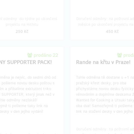
ní odměny: do týdne po ukončení
Doručení odměny: na poštovní ad
projektu na Hithitu
měsíce po ukončení projektu na 
250 Kč
450 Kč
prodáno 22
prod
NY SUPPORTER PACK!
Rande na křtu v Praze!
dměna je nejvíc, do sedmi dnů od
Tahle odměna tě dostane s +1 n
ti pošleme novou desku poštou s
pražský křest desky, pro oba
m a přibalíme exkluzivní triko
přichystáme novou desku fyzicky 
SUPPORTER, který jinak než v
věnováním a doplníme deskama 
ýhle odměny nezískáš!
Wanted for Cooking a Utsuki tak
jmě ti pošleme taky link na
oba dva! Samozřejmě ti pošleme 
desky v den jejího vydání!
link na stažení desky v den jejího
Doručení odměny: na poštovní ad