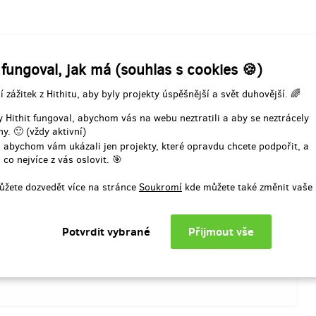
tě na super veganskou véču s
podpořit! Výměnou zpropagujeme
apelou v Praze. Posedíme,
tvojí značku nebo firmu na konce
, trochu plyn uberem! Link na
turné. Na konkrétním rozsahu se
 desky v den vydání dostaneš
domluvíme podle tvých potřeb!
boj!
 fungoval, jak má (souhlas s cookies 🍪)
když jí chceme dát všechno co si jak deska, tak vy, naši
elní úspory za poslední 3 roky a ani to bohužel nepokryje
í zážitek z Hithitu, aby byly projekty úspěšnější a svět duhovější. 🌈
schopní utáhnout desku jako takovou, její nahrání, mix,
 Hithit fungoval, abychom vás na webu neztratili a aby se neztrácely
y. 🙂 (vždy aktivní)
í odměny: na poštovní adresu, do
t roku po ukončení projektu na
Doručení odměny: do čtvrt ro
 abychom vám ukázali jen projekty, které opravdu chcete podpořit, a
Hithitu
ukončení projektu na Hithi
Více
 co nejvíce z vás oslovit. 🎯
6 000 Kč
25 000 Kč
ůžete dozvedět více na stránce
Soukromí
kde můžete také změnit vaše 