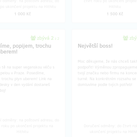
í odměny: na poštovní adresu, do
čtvrt roku po ukončení projek
po ukončení projektu na Hithitu
Hithitu
1 000 Kč
1 500 Kč
zbývá 2
zbý
z 2
íme, popijem, trochu
Největší boss!
uberem!
Moc děkujeme, že nás chceš tak
tě na super veganskou véču s
podpořit! Výměnou zpropagujeme
apelou v Praze. Posedíme,
tvojí značku nebo firmu na konce
, trochu plyn uberem! Link na
turné. Na konkrétním rozsahu se
 desky v den vydání dostaneš
domluvíme podle tvých potřeb!
boj!
í odměny: na poštovní adresu, do
t roku po ukončení projektu na
Doručení odměny: do čtvrt ro
Hithitu
ukončení projektu na Hithi