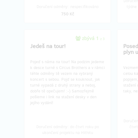
Doručen
Doručení odměny: nespecifikováno
týdne 
750 Kč
zbývá 1
z 3
Jedeš na tour!
Posed
plyn 
Pojeď s náma na tour! Na podzim jedeme
k desce turné s Circus Brothers a v rámci
Vezmem 
téhle odměny tě vezem na vybraný
celou k
koncert s sebou. Pojď se kouknout, jak
popijem
turné vypadá z druhý strany a neboj,
stažení
dobře tě opečujem! :-) Samozřejmě
taky, ne
pošleme i link na stažení desky v den
jejího vydání!
Doručen
Doručení odměny: do čtvrt roku po
čtvr
ukončení projektu na Hithitu