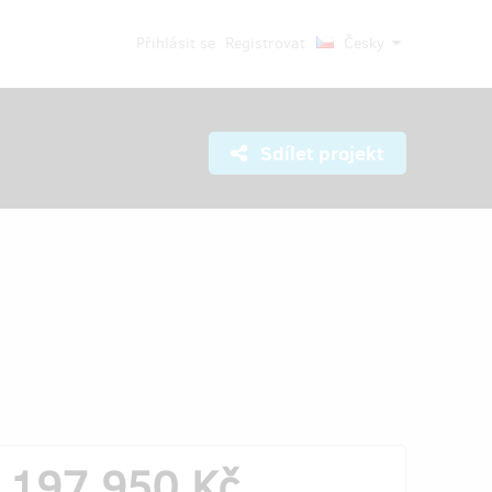
Přihlásit se
Registrovat
Česky
Sdílet projekt
197 950 Kč