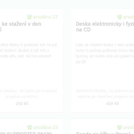
prodáno 27
prod
 ke stažení v den
Deska elektronicky i fyz
í
na CD
dání desky ti pošleme link na její
Link na stažení desky v den vydán
í stažení. Budeš jí tak mít o
tomu ti poštou pošleme novou d
hodin dřív, než všichni ostatní!
fyzicky do sedmi dnů od vydání k
po ČR.
ní odměny: do týdne po ukončení
Doručení odměny: na poštovní ad
projektu na Hithitu
měsíce po ukončení projektu na 
250 Kč
450 Kč
prodáno 22
prod