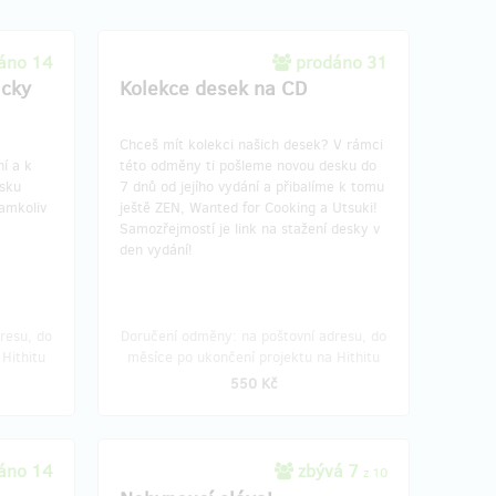
áno 14
prodáno 31
icky
Kolekce desek na CD
Chceš mít kolekci našich desek? V rámci
í a k
této odměny ti pošleme novou desku do
esku
7 dnů od jejího vydání a přibalíme k tomu
amkoliv
ještě ZEN, Wanted for Cooking a Utsuki!
Samozřejmostí je link na stažení desky v
den vydání!
resu, do
Doručení odměny: na poštovní adresu, do
Hithitu
měsíce po ukončení projektu na Hithitu
550 Kč
áno 14
zbývá 7
z 10