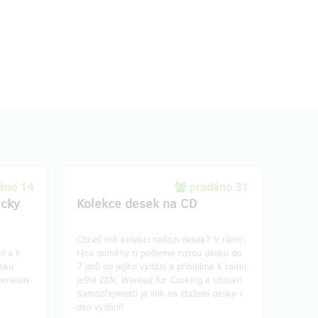
áno 14
prodáno 31
icky
Kolekce desek na CD
Chceš mít kolekci našich desek? V rámci
í a k
této odměny ti pošleme novou desku do
esku
7 dnů od jejího vydání a přibalíme k tomu
amkoliv
ještě ZEN, Wanted for Cooking a Utsuki!
Samozřejmostí je link na stažení desky v
den vydání!