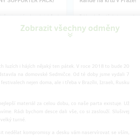
NY SUPPORTER PACK!
Rande na křtu v Praze!
dměna je nejvíc, do sedmi dnů od
Tahle odměna tě dostane s +1 n
ti pošleme novou desku poštou s
pražský křest desky, pro oba
Zobrazit všechny odměny
m a přibalíme exkluzivní triko
přichystáme novou desku fyzicky 
SUPPORTER, který jinak než v
věnováním a doplníme deskama 
ýhle odměny nezískáš!
Wanted for Cooking a Utsuki tak
jmě ti pošleme taky link na
oba dva! Samozřejmě ti pošleme 
desky v den jejího vydání!
link na stažení desky v den jejího
h luzích i hájích nějaký ten pátek. V roce 2018 to bude 20
Doručení odměny: na poštovní ad
edstavila na domovské Sedmičce. Od té doby jsme vydali 7
í odměny: na poštovní adresu, do
čtvrt roku po ukončení projek
festivalech nejen doma, ale i třeba v Brazílii, Izraeli, Rusku
po ukončení projektu na Hithitu
Hithitu
1 000 Kč
1 500 Kč
jlepší materiál za celou dobu, co naše parta existuje. Už
me. Rádi bychom desce dali vše, co si zaslouží. Slušivej
zbývá 2
zbý
z 2
velký turné.
íme, popijem, trochu
Největší boss!
uberem!
sit nedělat kompromisy a desku vám naservírovat se vším,
Moc děkujeme, že nás chceš tak