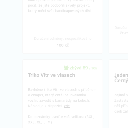
zbývá 10
z 10
pocit, že jste podpořili skvělý projekt,
VIP vstupenka na galavečer
Závod
který mění svět handicapovaných dětí.
Černých koní
Leopo
podep
Doručen
Staňte se čestným hostem našeho
čtvr
prestižního galavečera. V ceně je vstup
Poměřte
Doručení odměny: nespecifikováno
pro dva, čestné místo, večeře, nealko
cyklist
100 Kč
nápoje, káva a láhev vína.
závodní
daruje 
přání.
zbývá 69
z 105
Triko Vítr ve vlasech
Jeden
Černý
Doručení odměny: na poštovní adresu, do
Doruče
roku po ukončení projektu na Hithitu
Bavlněné triko Vítr ve vlasech s příběhem
10 000 Kč
o chlapci, který chtěl na invalidním
Zajímá v
vozíku závodit s kamarády na kolech.
Zastavte
Náhled je k dispozici
zde
.
náš pří
osob zah
zbývá 2
z 3
Do poznámky uveďte vaši velikost (3XL,
1 den výuky cyklistiky s
Handb
XXL, XL, L, M)