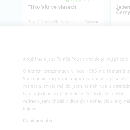
z 105
Triko Vítr ve vlasech
Jeden
Černý
Bavlněné triko Vítr ve vlasech s příběhem
o chlapci, který chtěl na invalidním
Zajímá v
vozíku závodit s kamarády na kolech.
Zastavte
Náhled je k dispozici
zde
.
náš pří
osob zah
Do poznámky uveďte vaši velikost (3XL,
XXL, XL, L, M)
Ahoj! Jmenuji se Tomáš Pouch a tohle je můj příběh:
O letních prázdninách v roce 1986 mě kamarád sve
V nemocnici mi potom amputovali nohu a já se stal 
Doručení odměny: na poštovní adresu, do
Doruče
vesnici a štvalo mě, že jsem nemohl ven s ostatní
měsíce po ukončení projektu na Hithitu
bylo najednou strašně daleko. Následujících 20 let j
700 Kč
vedrech jsem chodil v dlouhých nohavicích, aby neb
bojovat.
prodáno 11
Co mi pomohlo
Unikátní cyklistický dres
Divad