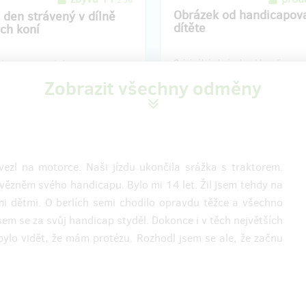
z 30
Obrázek od handicapov
 den strávený v dílně
dítěte
ch koní
Originální obrázek od handicapo
ás, jak se vyrábí handbiky?
dítěte jako poděkování za to, že 
 se u nás a nechte si vyprávět
Zobrazit všechny odměny
získalo svobodu pohybu.
běh. Skupinová exkurzce pro 6
rnuje i oběd a kávu nebo čaj.
zl na motorce. Naši jízdu ukončila srážka s traktorem.
vězněm svého handicapu. Bylo mi 14 let. Žil jsem tehdy na
ní odměny: do roku po ukončení
Doručení odměny: na poštovní ad
mi dětmi. O berlích semi chodilo opravdu těžce a všechno
projektu na Hithitu
půl roku po ukončení projektu na
sem se za svůj handicap styděl. Dokonce i v těch největších
1 500 Kč
2 000 Kč
ylo vidět, že mám protézu. Rozhodl jsem se ale, že začnu
zbývá 2
zbývá
z 4
elní představení a káva
Zážitková jízda na hand