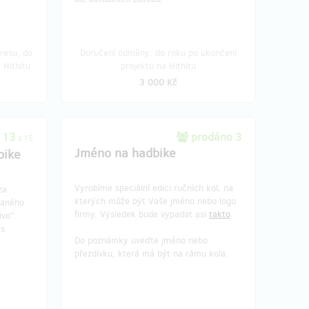
i, které
Připravíme pro Vaši firmu
tiny,
teambuildingovou akci pro skupinu do
e jedno
150 osob. Balíček obsahuje:
resu, do
Doručení odměny: do roku po ukončení
ho sami
- moderování akce
 Hithitu
projektu na Hithitu
celý
- živá hubda
3 000 Kč
 Odměna
- závody na trenažerech handbike
 z
- chůzi na slepo
- zábavu s opilými brýlemi (speciální
by Vám
brýle, které zkreslují vnímání prostoru)
 13
prodáno 3
z 15
sepíšeme
- fotoreport a video z akce
Jméno na hadbike
bike
- upozornění na akci na naší facebookové
stránce
Vyrobíme speciální edici ručních kol, na
za
Za příplatek aktivity navýšíme, případně
kterých může být Vaše jméno nebo logo
vaného
zajistíme občerstvení.
firmy. Výsledek bude vypadat asi
takto
.
ivo".
 s
Za naše služby Vám vystavíme daňový
Do poznámky uveďte jméno nebo
doklad. Pro více informací volejte Tomáše
přezdívku, která má být na rámu kola.
Poucha: 777058538