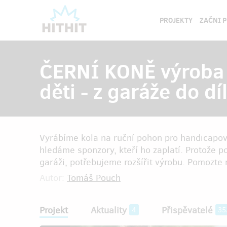
PROJEKTY
ZAČNI 
ČERNÍ KONĚ výroba 
děti - z garáže do dí
Vyrábíme kola na ruční pohon pro handicapov
hledáme sponzory, kteří ho zaplatí. Protože 
garáži, potřebujeme rozšířit výrobu. Pomozte n
Autor:
Tomáš Pouch
Projekt
Aktuality
Přispěvatelé
4
35