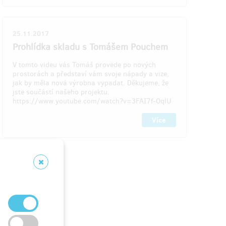
Vyrobíme speciální edici ručních kol, na
za
kterých může být Vaše jméno nebo logo
vaného
25.11.2017
firmy. Výsledek bude vypadat asi
takto
.
ivo".
Prohlídka skladu s Tomášem Pouchem
 s
Do poznámky uveďte jméno nebo
V tomto videu vás Tomáš provede po nových
přezdívku, která má být na rámu kola.
prostorách a představí vám svoje nápady a vize,
jak by měla nová výrobna vypadat. Děkujeme, že
jste součástí našeho projektu.
https://www.youtube.com/watch?v=3FAI7f-OqlU
daje
Více
resu, do
Doručení odměny: do roku po ukončení
ithitu
projektu na Hithitu
5 000 Kč
 10
zbývá 3
z 10
z 3