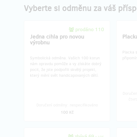
Vyberte si odměnu za váš přís
prodáno 110
Jedna cihla pro novou
Plack
výrobnu
Placka 
Symbolická odměna. Vašich 100 korun
připomín
nám opravdu pomůže a vy získáte dobrý
pocit, že jste podpořili skvělý projekt,
který mění svět handicapovaných dětí.
Doručen
čtvr
Doručení odměny: nespecifikováno
100 Kč
zbývá 69