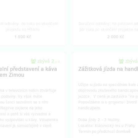
andicapovanému dítěti speciální
Elektrohandbike je určený pro dět
ami mu ho předejte. Věřte, že je
mají postižené dolní i horní konče
ek na celý život pro Vás i
nebo trpí svalovou atrofií. Zakupt
ní odměny: do roku po ukončení
Doručení odměny: na poštovní ad
ané dítě. Odměna zahrnuje také
takové speciální kolo a předejte 
projektu na Hithitu
půl roku po ukončení projektu na
ideo report z předání, který
dítěti. Věřte, že je to zážitek na 
1 500 Kč
2 000 Kč
íme na naší facebookové stránce.
život pro Vás i obdarované dítě.
řeby Vám vystavíme daňový
zahrnuje také foto a video report
 nebo sepíšeme darovací smlouvu.
předání, který zveřejníme na naší
facebookové stránce. Dle potře
zbývá 2
zbývá
z 4
vystavíme daňový doklad, nebo 
elní představení a káva
Zážitková jízda na hand
darovací smlouvu.
lem Zimou
Užijte si jízdu na speciálním kole 
ma v televizních rolích ztvárňuje
doprovodu zkušeného handicapo
 podivíny. Vy však máte
jezdce. V ceně je zastávka "na p
ou šanci seznámit se s ním
Popovídáme si o projektu i životě
Nejprve zajdete na jeho
handicapem.
ení a poté si vás vyzvedne a
ho vyzpovídat u kávy. Vstupenka
Doba jízdy 2 - 3 hodiny.
stavení je samozřejmě v ceně.
Lokalita: Klánovický les u Prahy
Termín po předchozí domluvě