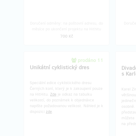
Josefem Dresslerem
Kupte h
Cyklistická legenda s vámi stráví celý den
kolo a s
a naučí vás, jak kolo správně ovládat a
to zážit
Doručení odměny: na poštovní adresu, do
Doruče
užít si jízdu naplno.
obdarov
měsíce po ukončení projektu na Hithitu
foto a v
700 Kč
zveřejn
Dle pot
doklad,
prodáno 11
Unikátní cyklistický dres
Divad
s Kar
Speciální edice cyklistického dresu
Černých koní, který je k zakoupení pouze
Karel Zi
na HitHitu.
Zde
je odkaz na tabulku
většinou
velikostí, do poznámek k objednávce
jedinečn
napište požadovanou velikost. Náhled je k
osobně. 
dispozici
zde
.
představ
můžete 
na před