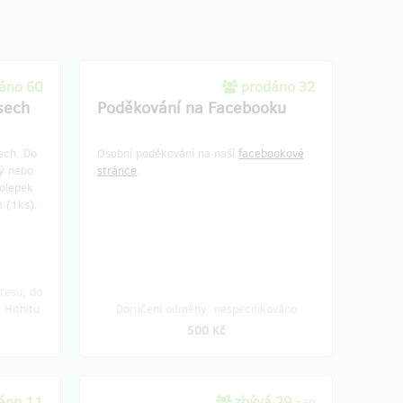
áno 60
prodáno 32
sech
Poděkování na Facebooku
ech. Do
Osobní poděkování na naší
facebookové
ý nebo
stránce
.
olepek
 (1ks).
resu, do
 Hithitu
Doručení odměny: nespecifikováno
500 Kč
áno 11
zbývá 29