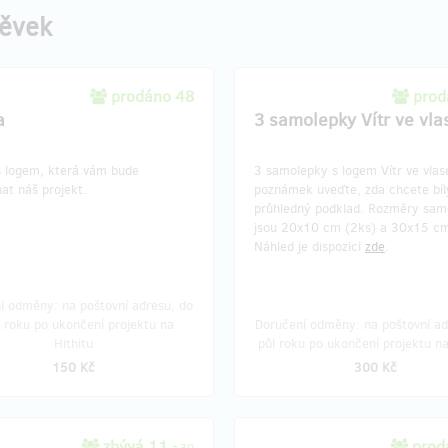
pěvek
prodáno 48
prod
a
3 samolepky Vítr ve vla
s logem, která vám bude
3 samolepky s logem Vítr ve vlas
at náš projekt.
poznámek uveďte, zda chcete bíl
průhledný podklad. Rozměry sam
jsou 20x10 cm (2ks) a 30x15 cm
Náhled je dispozici
zde
.
í odměny: na poštovní adresu, do
t roku po ukončení projektu na
Doručení odměny: na poštovní ad
Hithitu
půl roku po ukončení projektu na
150 Kč
300 Kč
zbývá 11
prod