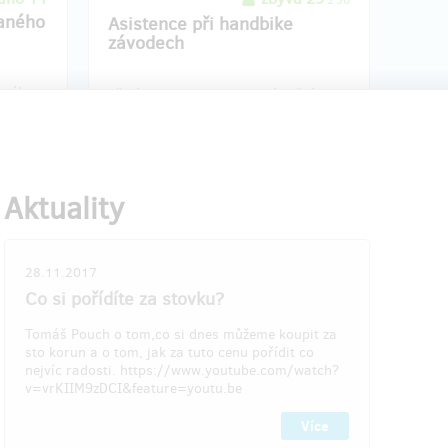
z 30
aného
Asistence při handbike
závodech
vaného
Při závodech na handbike má každý
díky vám
závodník svého asistenta, který mu v
případě nutnosti vypomáhá. Vyzkoušejte
si tuto roli i vy. V ceně je výpůjčka
běžného kola, doprava z Prahy a zpět a
občerstvení. Termín vám bude přidělen
Aktuality
dle aktuálních závodů.
28.11.2017
resu, do
Doručení odměny: do roku po ukončení
Co si pořídíte za stovku?
 Hithitu
projektu na Hithitu
3 000 Kč
Tomáš Pouch o tom,co si dnes můžeme koupit za
sto korun a o tom, jak za tuto cenu pořídit co
nejvíc radosti. https://www.youtube.com/watch?
v=vrKIIM9zDCI&feature=youtu.be
 13
prodáno 3
z 15
Více
Jméno na hadbike
bike