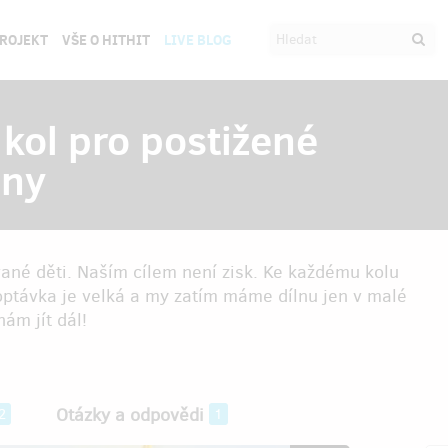
PROJEKT
VŠE O HITHIT
LIVE BLOG
kol pro postižené
lny
ané děti. Naším cílem není zisk. Ke každému kolu
poptávka je velká a my zatím máme dílnu jen v malé
ám jít dál!
Otázky a odpovědi
2
1