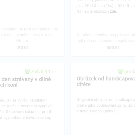
zbývá 1
zbýv
z 1
jsou 20x10 cm (2ks) a 30x15 cm
 na handbiku s
Logo na webových strá
Náhled je dispozici
zde
.
ldem Königem a
saná kartička
Na naše
webové stránky
umístím
í odměny: na poštovní adresu, do
vaší firmy na celý rok.
t roku po ukončení projektu na
Doručení odměny: na poštovní ad
 své síly s opravdovou
Hithitu
půl roku po ukončení projektu na
ickou hvězdou. Tento zkušený
150 Kč
300 Kč
k vám kromě nevšedního zážitku
také kartičku s věnováním na
zbývá 11
prod
z 30
Obrázek od handicapov
 den strávený v dílně
dítěte
ch koní
ní odměny: do roku po ukončení
Doručení odměny: do měsíce po 
projektu na Hithitu
projektu na Hithitu
10 000 Kč
10 000 Kč
Originální obrázek od handicapo
ás, jak se vyrábí handbiky?
dítěte jako poděkování za to, že 
 se u nás a nechte si vyprávět
získalo svobodu pohybu.
běh. Skupinová exkurzce pro 6
rnuje i oběd a kávu nebo čaj.
zbývá 9
zbývá
z 10
ike pro děti
Elektrohandbike pro dět