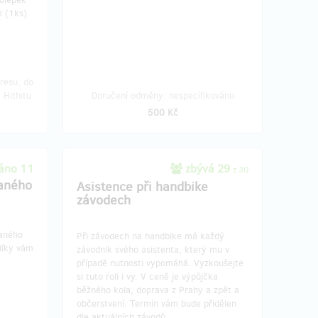
á 9
zbývá 10
z 10
z 10
 (1ks).
nkách
Beseda s handicapovanými
e logo
Chcete poznat jak se člověk smiřuje s
handicapem a učí se překonávat nové
resu, do
překážky? Především ty ve své hlavě?
 Hithitu
Doručení odměny: nespecifikováno
Zakupte si besedu s handicapovanými a
500 Kč
přijďte si poslechnout jejich vyprávění.
Počet handicapovaných 3, doba trvání
90 min.
áno 11
zbývá 29
z 30
aného
Asistence při handbike
závodech
ukončení
Doručení odměny: do půl roku po
ukončení projektu na Hithitu
10 000 Kč
vaného
Při závodech na handbike má každý
díky vám
závodník svého asistenta, který mu v
případě nutnosti vypomáhá. Vyzkoušejte
si tuto roli i vy. V ceně je výpůjčka
 10
zbývá 3
z 10
z 3
běžného kola, doprava z Prahy a zpět a
i
Teambuildingová akce
občerstvení. Termín vám bude přidělen
dle aktuálních závodů.