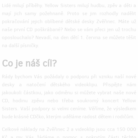
Lidé milují příběhy. Yellow Sisters milují hudbu, zpěv a děti a
mají jich samy požehnaně. Proto se jim rozhodly nadělit
pokračování jejich oblíbené dětské desky Zvěřinec. Máte už
naše první CD poškrábané? Nebo se vám přeci jen už trochu
oposlouchalo? Nevadí, na den dětí 1. června se můžete těšit
na další písničky.
Co je náš cíl?
Rády bychom Vás požádaly o podporu při vzniku naší nové
desky a natočení dětského videoklipu. Přispějte nám
jakoukoli částkou, jako odměnu si můžete vybrat naše nové
CD, hodinu zpěvu nebo třeba soukromý koncert Yellow
Sisters. Vaší podpory si velmi ceníme. Věříme, že výsledkem
bude krásné CDčko, kterým uděláme radost dětem i rodičům.
Celkové náklady na Zvěřinec 2 a videoklip jsou cca 150 000
Kč a my Vás žádáme o pomoc s pokrytím části těchto