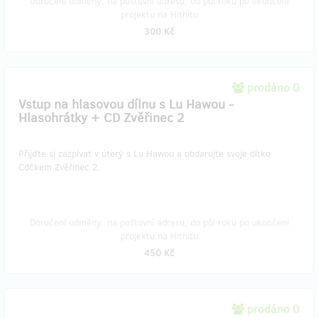
Doručení odměny: na poštovní adresu, do půl roku po ukončení
projektu na Hithitu
300 Kč
prodáno 0
Vstup na hlasovou dílnu s Lu Hawou -
Hlasohrátky + CD Zvěřinec 2
Přijďte si zazpívat v úterý s Lu Hawou a obdarujte svoje dítko
Cdčkem Zvěřinec 2.
Doručení odměny: na poštovní adresu, do půl roku po ukončení
projektu na Hithitu
450 Kč
prodáno 0