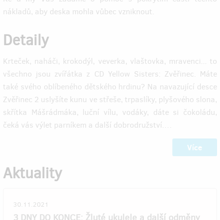
nákladů, aby deska mohla vůbec vzniknout.
Detaily
Krteček, naháči, krokodýl, veverka, vlaštovka, mravenci... to
všechno jsou zvířátka z CD Yellow Sisters: Zvěřinec. Máte
také svého oblíbeného dětského hrdinu? Na navazující desce
Zvěřinec 2 uslyšíte kunu ve střeše, trpaslíky, plyšového slona,
skřítka Mášrádmáka, luční vílu, vodáky, dáte si čokoládu,
čeká vás výlet parníkem a další dobrodružství.…
Více
Aktuality
30.11.2021
3 DNY DO KONCE: Žluté ukulele a další odměny