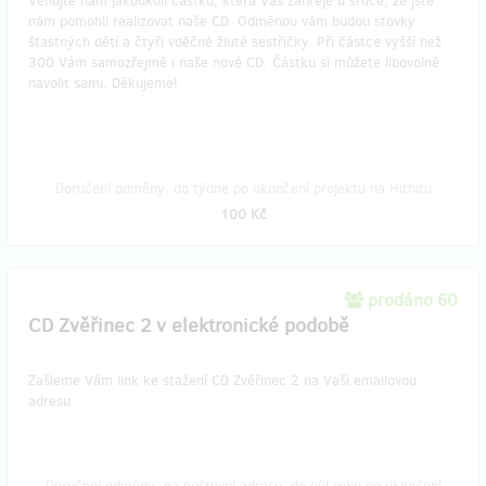
Věnujte nám jakoukoli částku, která Vás zahřeje u srdce, že jste
nám pomohli realizovat naše CD. Odměnou vám budou stovky
šťastných dětí a čtyři vděčné žluté sestřičky. Při částce vyšší než
300 Vám samozřejmě i naše nové CD. Částku si můžete libovolně
navolit sami. Děkujeme!
Doručení odměny: do týdne po ukončení projektu na Hithitu
100 Kč
prodáno 60
CD Zvěřinec 2 v elektronické podobě
Zašleme Vám link ke stažení CD Zvěřinec 2 na Vaši emailovou
adresu.
Doručení odměny: na poštovní adresu, do půl roku po ukončení