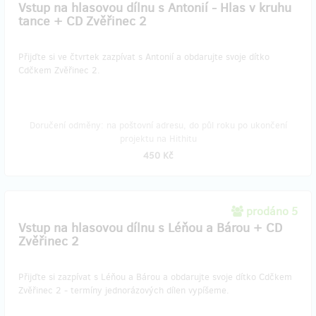
Vstup na hlasovou dílnu s Antonií - Hlas v kruhu
tance + CD Zvěřinec 2
Přijďte si ve čtvrtek zazpívat s Antonií a obdarujte svoje dítko
Cdčkem Zvěřinec 2.
Doručení odměny: na poštovní adresu, do půl roku po ukončení
projektu na Hithitu
450 Kč
prodáno 5
Vstup na hlasovou dílnu s Léňou a Bárou + CD
Zvěřinec 2
Přijďte si zazpívat s Léňou a Bárou a obdarujte svoje dítko Cdčkem
Zvěřinec 2 - termíny jednorázových dílen vypíšeme.