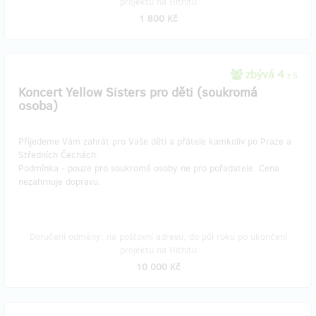
projektu na Hithitu
1 800 Kč
zbývá 4
z 5
Koncert Yellow Sisters pro děti (soukromá
osoba)
Přijedeme Vám zahrát pro Vaše děti a přátele kamkoliv po Praze a
Středních Čechách.
Podmínka - pouze pro soukromé osoby ne pro pořadatele. Cena
nezahrnuje dopravu.
Doručení odměny: na poštovní adresu, do půl roku po ukončení
projektu na Hithitu
10 000 Kč