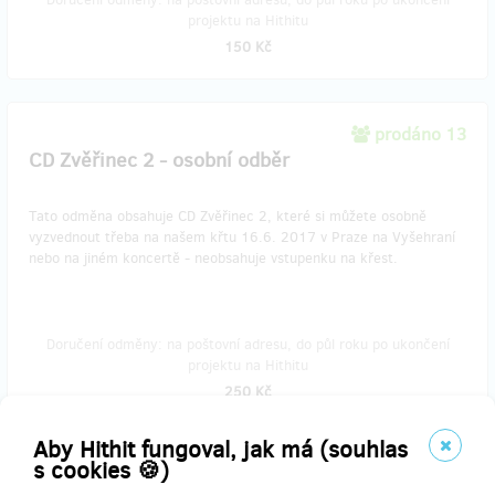
projektu na Hithitu
150 Kč
prodáno 13
CD Zvěřinec 2 - osobní odběr
Tato odměna obsahuje CD Zvěřinec 2, které si můžete osobně
vyzvednout třeba na našem křtu 16.6. 2017 v Praze na Vyšehraní
nebo na jiném koncertě - neobsahuje vstupenku na křest.
Doručení odměny: na poštovní adresu, do půl roku po ukončení
projektu na Hithitu
250 Kč
Aby Hithit fungoval, jak má (souhlas
s cookies 🍪)
prodáno 4