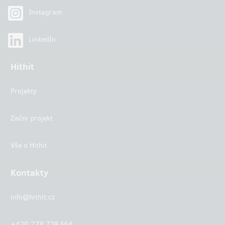
Instagram
LinkedIn
Hithit
Projekty
Začni projekt
Vše o Hithit
Kontakty
info@hithit.cz
+420 778 738 664