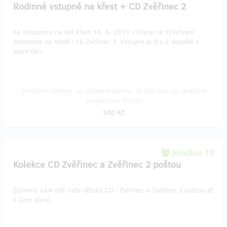
Rodinné vstupné na křest + CD Zvěřinec 2
Ke vstupence na náš křest 16. 6. 2017 v Praze na Vyšehraní
dostanete na místě i CD Zvěřinec 2. Vstupné je pro 2 dospělé a
jejich děti.
Doručení odměny: na poštovní adresu, do půl roku po ukončení
projektu na Hithitu
500 Kč
prodáno 18
Kolekce CD Zvěřinec a Zvěřinec 2 poštou
Zašleme Vám obě naše dětská CD - Zvěřinec a Zvěřinec 2 poštou až
k Vám domů.