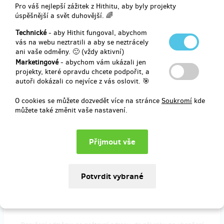
Rodinné vstupné na křest Zvěřince 2
Pro váš nejlepší zážitek z Hithitu, aby byly projekty
úspěšnější a svět duhovější. 🌈
Získáváte rodinné vstupné na náš křest 16. 6. 2017 v Praze na
Technické
- aby Hithit fungoval, abychom
Vyšehraní.
vás na webu neztratili a aby se neztrácely
Vstupenka je pro 2 dospělé a jejich děti.
ani vaše odměny. 🙂 (vždy aktivní)
Marketingové
- abychom vám ukázali jen
projekty, které opravdu chcete podpořit, a
autoři dokázali co nejvíce z vás oslovit. 🎯
Doručení odměny: nespecifikováno
O cookies se můžete dozvedět více na stránce
Soukromí
kde
250 Kč
můžete také změnit vaše nastavení.
prodáno 43
CD Zvěřinec 2 poštou
Zašleme Vám Zvěřinec 2 domů na Vaši adresu.