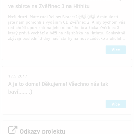
ve sbírce na Zvěřinec 3 na Hithitu
Naši drazí. Máte rádi Yellow Sisters?😽😺😼😸 V minulosti
jste nám pomohli s vydáním CD Zvěřinec 2. A my bychom vás
teď chtěli upozornit na jeho mladšího bratříčka Zvěřinec 3,
který právě vychází a běží na něj sbírka na Hithitu. Konkrétně
zbývají poslední 3 dny naší sbírky na nové cédéčko a ukulel…
Více
17.5.2017
A je to doma! Děkujeme! Všechno nás tak
baví...... :)
Více
Odkazy projektu