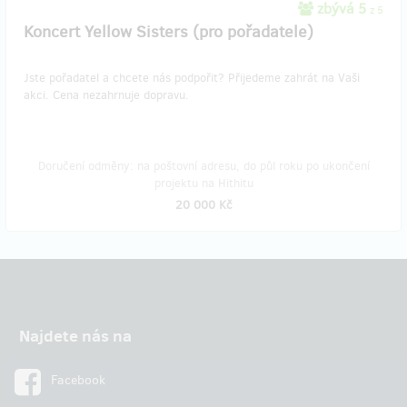
zbývá 5
z 5
Koncert Yellow Sisters (pro pořadatele)
Jste pořadatel a chcete nás podpořit? Přijedeme zahrát na Vaši
akci. Cena nezahrnuje dopravu.
Doručení odměny: na poštovní adresu, do půl roku po ukončení
projektu na Hithitu
20 000 Kč
Najdete nás na
Facebook