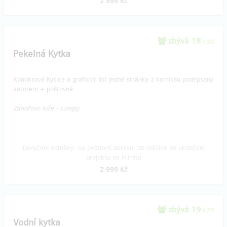
2 999 Kč
zbývá 18
z 20
Pekelná Kytka
Komiksová Kytice a grafický list jedné stránky z komiksu podepsaný
autorem + poštovné.
Záhořovo lože - Longiy
Doručení odměny: na poštovní adresu, do měsíce po ukončení
projektu na Hithitu
2 999 Kč
zbývá 19
z 20
Vodní kytka