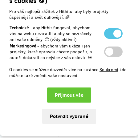
s cookies 🍪)
Svatební košile – Marco Turini
Pro váš nejlepší zážitek z Hithitu, aby byly projekty
úspěšnější a svět duhovější. 🌈
Doručení odměny: na poštovní adresu, do měsíce po ukončení
Technické
- aby Hithit fungoval, abychom
projektu na Hithitu
vás na webu neztratili a aby se neztrácely
ani vaše odměny. 🙂 (vždy aktivní)
2 999 Kč
Marketingové
- abychom vám ukázali jen
projekty, které opravdu chcete podpořit, a
autoři dokázali co nejvíce z vás oslovit. 🎯
zbývá 18
z 20
O cookies se můžete dozvedět více na stránce
Soukromí
kde
Šílená Kytka
můžete také změnit vaše nastavení.
Komiksová Kytice a grafický list jedné stránky z komiksu podepsaný
autorem + poštovné.
Polednice – Vladimír Strejček
Doručení odměny: na poštovní adresu, do měsíce po ukončení
projektu na Hithitu