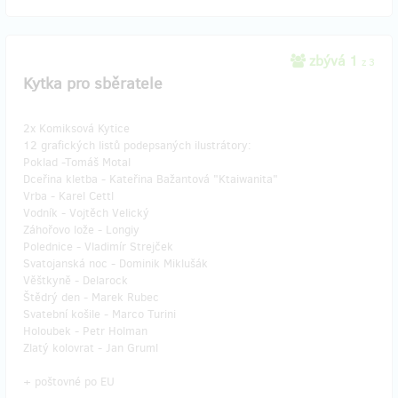
zbývá 1
z 3
Kytka pro sběratele
2x Komiksová Kytice
12 grafických listů podepsaných ilustrátory:
Poklad -Tomáš Motal
Dceřina kletba - Kateřina Bažantová "Ktaiwanita"
Vrba - Karel Cettl
Vodník - Vojtěch Velický
Záhořovo lože - Longiy
Polednice - Vladimír Strejček
Svatojanská noc - Dominik Miklušák
Věštkyně - Delarock
Štědrý den - Marek Rubec
Svatební košile - Marco Turini
Holoubek - Petr Holman
Zlatý kolovrat - Jan Gruml
+ poštovné po EU