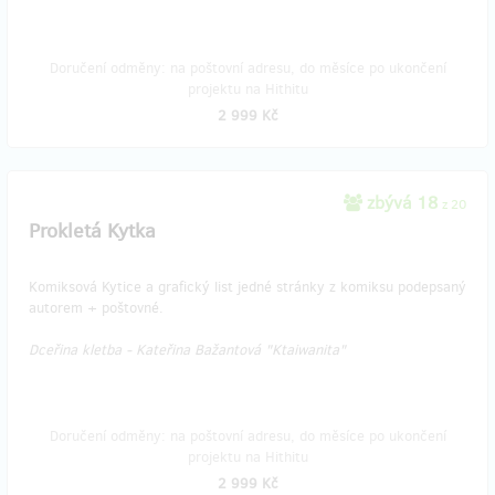
Doručení odměny: na poštovní adresu, do měsíce po ukončení
projektu na Hithitu
2 999 Kč
zbývá 18
z 20
Prokletá Kytka
Komiksová Kytice a grafický list jedné stránky z komiksu podepsaný
autorem + poštovné.
Dceřina kletba - Kateřina Bažantová "Ktaiwanita"
Doručení odměny: na poštovní adresu, do měsíce po ukončení
projektu na Hithitu
2 999 Kč