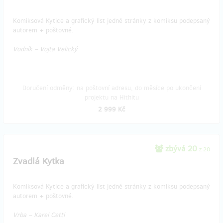
Komiksová Kytice a grafický list jedné stránky z komiksu podepsaný
autorem + poštovné.
Vodník – Vojta Velický
Doručení odměny: na poštovní adresu, do měsíce po ukončení
projektu na Hithitu
2 999 Kč
zbývá 20
z 20
Zvadlá Kytka
Komiksová Kytice a grafický list jedné stránky z komiksu podepsaný
autorem + poštovné.
Vrba – Karel Cettl