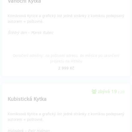
Vánoční Kytka
Komiksová Kytice a grafický list jedné stránky z komiksu podepsaný
autorem + poštovné.
Štědrý den – Marek Rubec
Doručení odměny: na poštovní adresu, do měsíce po ukončení
projektu na Hithitu
2 999 Kč
zbývá 19
z 20
Kubistická Kytka
Komiksová Kytice a grafický list jedné stránky z komiksu podepsaný
autorem + poštovné.
Holoubek – Petr Holman