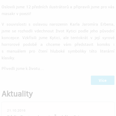
Oslovili jsme 12 předních ilustrátorů a připravili jsme pro vás
masakr v poezii!
V souvislosti s oslavou narozenin Karla Jaromíra Erbena,
jsme se rozhodli vdechnout život Kytici podle jeho původní
koncepce. Vzkřísili jsme Kytici, ale tentokrát v její syrové
horrorové podobě a chceme vám představit komiks i
s manuálem pro čtení hluboké symboliky této literární
klasiky.
Přivedli jsme k životu…
Více
Aktuality
21.10.2016