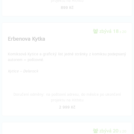
projektu na Hithitu
899 Kč
zbývá 18
z 20
Erbenova Kytka
Komiksová Kytice a grafický list jedné stránky z komiksu podepsaný
autorem + poštovné.
Kytice – Delarock
Doručení odměny: na poštovní adresu, do měsíce po ukončení
projektu na Hithitu
2 999 Kč
zbývá 20
z 20