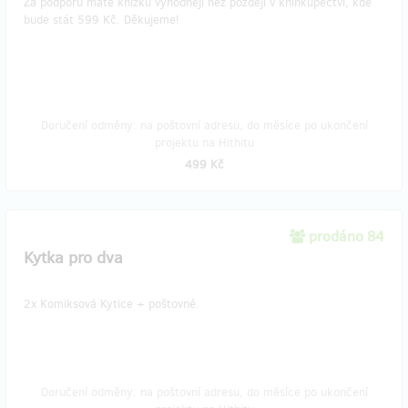
Za podporu máte knížku výhodněji než později v knihkupectví, kde
bude stát 599 Kč. Děkujeme!
Doručení odměny: na poštovní adresu, do měsíce po ukončení
projektu na Hithitu
499 Kč
prodáno 84
Kytka pro dva
2x Komiksová Kytice + poštovné.
Doručení odměny: na poštovní adresu, do měsíce po ukončení