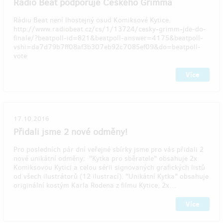
Rádio Beat podporuje Českého Grimma
Rádiu Beat není lhostejný osud Komiksové Kytice.
http://www.radiobeat.cz/cs/1/13724/cesky-grimm-jde-do-
finale/?beatpoll-id=821&beatpoll-answer=4175&beatpoll-
vshi=da7d79b7ff08af3b307eb92c7085ef09&do=beatpoll-
vote
Více
17.10.2016
Přidali jsme 2 nové odměny!
Pro posledních pár dní veřejné sbírky jsme pro vás přidali 2
nové unikátní odměny: "Kytka pro sběratele" obsahuje 2x
Komiksovou Kytici a celou sérii signovaných grafických listů
od všech ilustrátorů (12 ilustrací). "Unikátní Kytka" obsahuje
originální kostým Karla Rodena z filmu Kytice, 2x…
Více