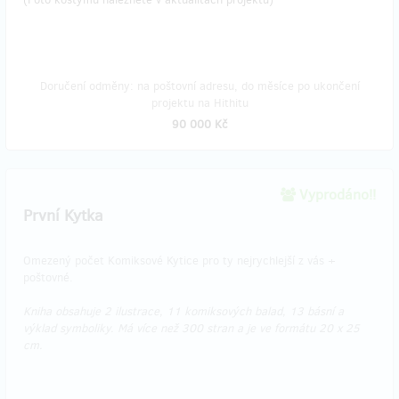
Doručení odměny: na poštovní adresu, do měsíce po ukončení
projektu na Hithitu
90 000 Kč
Vyprodáno!!
První Kytka
Omezený počet Komiksové Kytice pro ty nejrychlejší z vás +
poštovné.
Kniha obsahuje 2 ilustrace, 11 komiksových balad, 13 básní a
výklad symboliky. Má více než 300 stran a je ve formátu 20 x 25
cm.