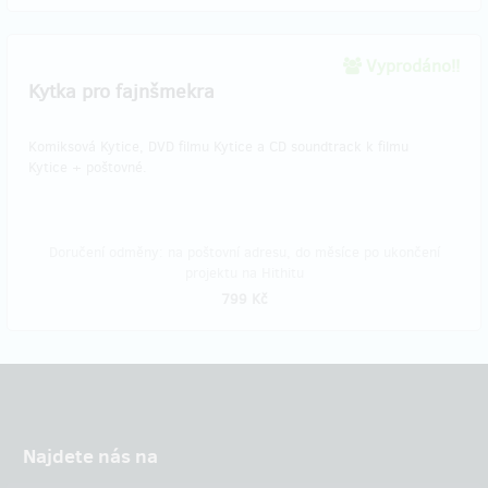
Vyprodáno!!
Kytka pro fajnšmekra
Komiksová Kytice, DVD filmu Kytice a CD soundtrack k filmu
Kytice + poštovné.
Doručení odměny: na poštovní adresu, do měsíce po ukončení
projektu na Hithitu
799 Kč
Najdete nás na