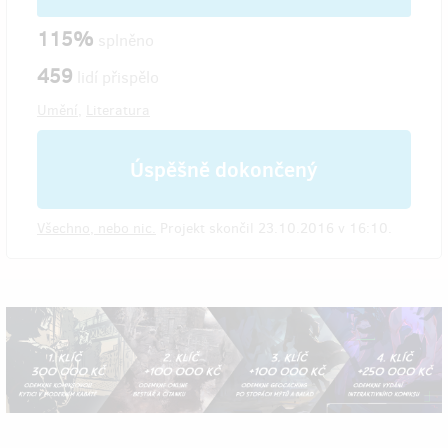
115%
splněno
459
lidí přispělo
Umění
,
Literatura
Úspěšně dokončený
Všechno, nebo nic.
Projekt skončil 23.10.2016 v 16:10.