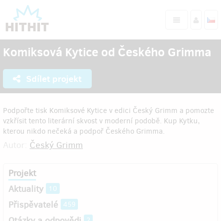
Komiksová Kytice od Českého Grimma
Sdílet projekt
Podpořte tisk Komiksové Kytice v edici Český Grimm a pomozte
vzkřísit tento literární skvost v moderní podobě. Kup Kytku,
kterou nikdo nečeká a podpoř Českého Grimma.
Autor:
Český Grimm
Projekt
Aktuality
10
Přispěvatelé
459
Otázky a odpovědi
2