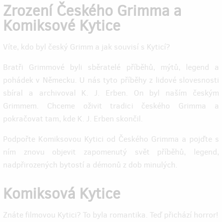
Zrození Českého Grimma a
Komiksové Kytice
Víte, kdo byl český Grimm a jak souvisí s Kyticí?
Bratři Grimmové byli sběratelé příběhů, mýtů, legend a
pohádek v Německu. U nás tyto příběhy z lidové slovesnosti
sbíral a archivoval K. J. Erben. On byl naším českým
Grimmem. Chceme oživit tradici českého Grimma a
pokračovat tam, kde K. J. Erben skončil.
Podpořte Komiksovou Kytici od Českého Grimma a pojďte s
ním znovu objevit zapomenutý svět příběhů, legend,
nadpřirozených bytostí a démonů z dob minulých.
Komiksová Kytice
Znáte filmovou Kytici? To byla romantika. Teď přichází horror!