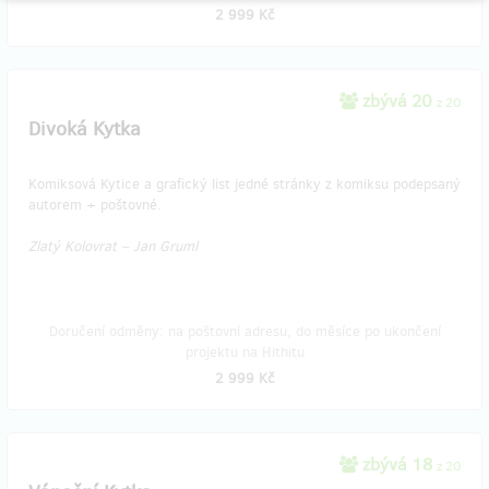
2 999 Kč
zbývá 20
z 20
Divoká Kytka
Komiksová Kytice a grafický list jedné stránky z komiksu podepsaný
autorem + poštovné.
Zlatý Kolovrat – Jan Gruml
Doručení odměny: na poštovní adresu, do měsíce po ukončení
projektu na Hithitu
2 999 Kč
zbývá 18
z 20