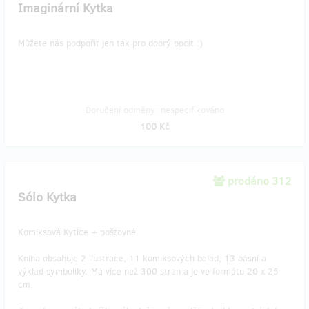
Imaginární Kytka
Můžete nás podpořit jen tak pro dobrý pocit :)
Doručení odměny: nespecifikováno
100 Kč
prodáno 312
Sólo Kytka
Komiksová Kytice + poštovné.
Kniha obsahuje 2 ilustrace, 11 komiksových balad, 13 básní a
výklad symboliky. Má více než 300 stran a je ve formátu 20 x 25
cm.