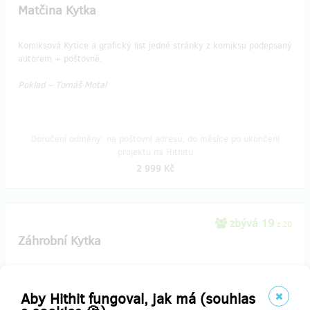
Matčina Kytka
Komiksová Kytice a grafický list jedné stránky z komiksu podepsaný
autorem + poštovné.
Poklad – Tomáš Motal
Doručení odměny: na poštovní adresu, do měsíce po ukončení
projektu na Hithitu
2 999 Kč
zbývá 19
z 20
Záhrobní Kytka
Komiksová Kytice a grafický list jedné stránky z komiksu podepsaný
autorem + poštovné.
Aby Hithit fungoval, jak má (souhlas