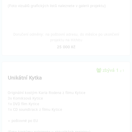
(Foto vizuálů grafických listů naleznete v galerii projektu)
Doručení odměny: na poštovní adresu, do měsíce po ukončení
projektu na Hithitu
25 000 Kč
zbývá 1
z 1
Unikátní Kytka
Originální kostým Karla Rodena z filmu Kytice
3x Komiksová Kytice
1x DVD film Kytice
1x CD soundtrack z filmu Kytice
+ poštovné po EU
(Foto kostýmu naleznete v aktualitách projektu)