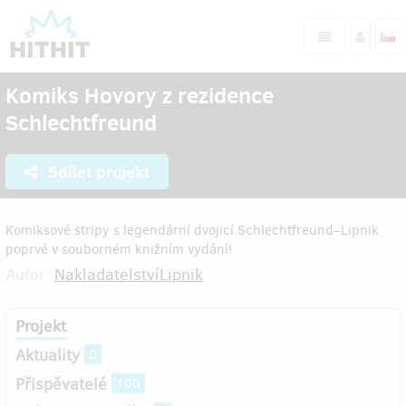
Komiks Hovory z rezidence
Schlechtfreund
Sdílet projekt
Komiksové stripy s legendární dvojicí Schlechtfreund–Lipnik
poprvé v souborném knižním vydání!
Autor:
NakladatelstvíLipnik
Projekt
Aktuality
0
Přispěvatelé
100