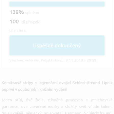
139%
splněno
100
lidí přispělo
Literatura
Úspěšně dokončený
Všechno, nebo nic.
Projekt skončil 9.11.2013 v 20:59.
Komiksové stripy s legendární dvojicí Schlechtfreund–Lipnik
poprvé v souborném knižním vydání!
Jeden stůl, dvě židle, stísněná pracovna v mnichovské
garsonce, dva zavařené mozky a složitý svět všude kolem.
Nejslavnější německý spisovatel Hermann Schlechtfreund,