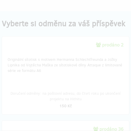
Vyberte si odměnu za váš příspěvek
prodáno 2
Originální sítotisk s motivem Hermanna Schlechtfreunda a Jožky
Lipnika od Vojtěcha Maška ze sítotiskové dílny Attaque z limitované
série ve formátu A6
Doručení odměny: na poštovní adresu, do čtvrt roku po ukončení
projektu na Hithitu
150 Kč
prodáno 36