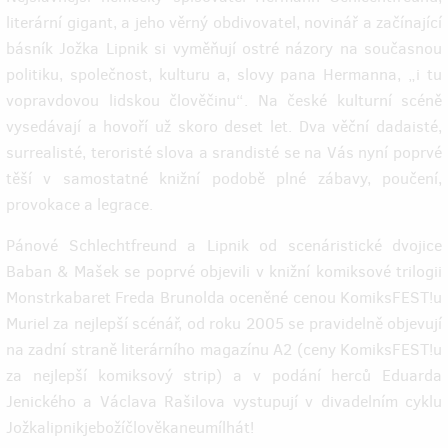
literární gigant, a jeho věrný obdivovatel, novinář a začínající
básník Jožka Lipnik si vyměňují ostré názory na současnou
politiku, společnost, kulturu a, slovy pana Hermanna, „i tu
vopravdovou lidskou člověčinu“. Na české kulturní scéně
vysedávají a hovoří už skoro deset let. Dva věční dadaisté,
surrealisté, teroristé slova a srandisté se na Vás nyní poprvé
těší v samostatné knižní podobě plné zábavy, poučení,
provokace a legrace.
Pánové Schlechtfreund a Lipnik od scenáristické dvojice
Baban & Mašek se poprvé objevili v knižní komiksové trilogii
Monstrkabaret Freda Brunolda oceněné cenou KomiksFEST!u
Muriel za nejlepší scénář, od roku 2005 se pravidelně objevují
na zadní straně literárního magazínu A2 (ceny KomiksFEST!u
za nejlepší komiksový strip) a v podání herců Eduarda
Jenického a Václava Rašilova vystupují v divadelním cyklu
Jožkalipnikjebožíčlověkaneumílhát!