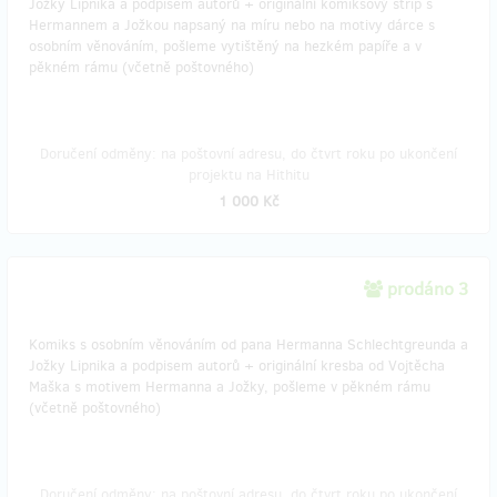
Jožky Lipnika a podpisem autorů + originální komiksový strip s
Hermannem a Jožkou napsaný na míru nebo na motivy dárce s
osobním věnováním, pošleme vytištěný na hezkém papíře a v
pěkném rámu (včetně poštovného)
Doručení odměny: na poštovní adresu, do čtvrt roku po ukončení
projektu na Hithitu
1 000 Kč
prodáno 3
Komiks s osobním věnováním od pana Hermanna Schlechtgreunda a
Jožky Lipnika a podpisem autorů + originální kresba od Vojtěcha
Maška s motivem Hermanna a Jožky, pošleme v pěkném rámu
(včetně poštovného)
Doručení odměny: na poštovní adresu, do čtvrt roku po ukončení