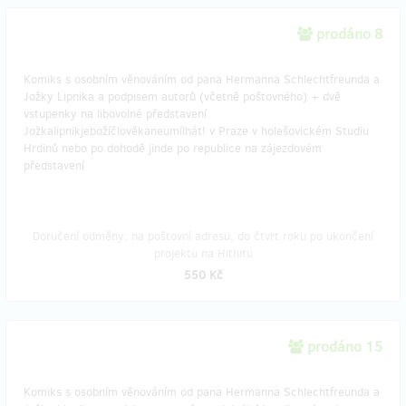
prodáno 8
Komiks s osobním věnováním od pana Hermanna Schlechtfreunda a
Jožky Lipnika a podpisem autorů (včetně poštovného) + dvě
vstupenky na libovolné představení
Jožkalipnikjebožíčlověkaneumílhát! v Praze v holešovickém Studiu
Hrdinů nebo po dohodě jinde po republice na zájezdovém
představení
Doručení odměny: na poštovní adresu, do čtvrt roku po ukončení
projektu na Hithitu
550 Kč
prodáno 15
Komiks s osobním věnováním od pana Hermanna Schlechtfreunda a