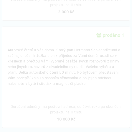
projektu na Hithitu
2 000 Kč
prodáno 1
Autorské čtení u Vás doma. Starý pan Hermann Schlechtfreund a
začínající básník Jožka Lipnik přijedou za Vámi domů, usadí se v
křeslech a přečtou Vámi vybrané pasáže svých rozhovorů z knihy
nebo jiných rozhovorů z divadelního cyklu dle Vašeho výběru a
přání. Délka autorského čtení 50 minut. Po bytovém představení
Vám podepíší knihu s osobním věnováním a po jejich odchodu
naleznete v bytě i sítotisk a magnet či placku.
Doručení odměny: na poštovní adresu, do čtvrt roku po ukončení
projektu na Hithitu
10 000 Kč