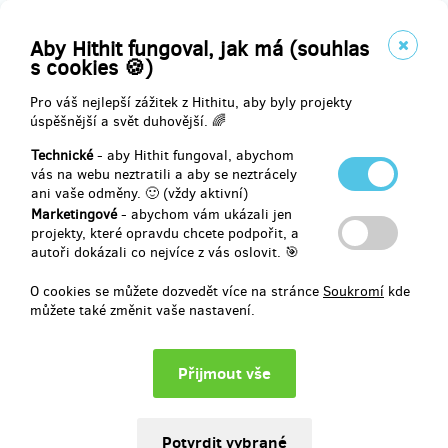
Komiks za zvýhodněnou cenu s osobním věnováním od pana
Aby Hithit fungoval, jak má (souhlas
Hermanna Schlechtfreunda a Jožky Lipnika a podpisem autorů +
s cookies 🍪)
placka či magnet (včetně poštovného)
Pro váš nejlepší zážitek z Hithitu, aby byly projekty
úspěšnější a svět duhovější. 🌈
Technické
- aby Hithit fungoval, abychom
Doručení odměny: na poštovní adresu, do čtvrt roku po ukončení
vás na webu neztratili a aby se neztrácely
projektu na Hithitu
ani vaše odměny. 🙂 (vždy aktivní)
250 Kč
Marketingové
- abychom vám ukázali jen
projekty, které opravdu chcete podpořit, a
autoři dokázali co nejvíce z vás oslovit. 🎯
prodáno 7
O cookies se můžete dozvedět více na stránce
Soukromí
kde
můžete také změnit vaše nastavení.
Komiks s osobním věnováním od pana Hermanna Schlechtfreunda a
Jožky Lipnika a podpisem autorů (včetně poštovného) + jedna
vstupenka na libovolné představení
Jožkalipnikjebožíčlověkaneumílhát! v Praze v holešovickém Studiu
Hrdinů nebo po dohodě jinde po republice na zájezdovém
představení