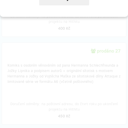
Doručení odměny: na poštovní adresu, do čtvrt roku po ukončení
projektu na Hithitu
400 Kč
prodáno 27
Komiks s osobním věnováním od pana Hermanna Schlechfreunda a
Jožky Lipnika a podpisem autorů + originální sítotisk s motivem
Hermanna a Jožky od Vojtěcha Maška ze sítotiskové dílny Attaque z
limitované série ve formátu A6 (včetně poštovného)
Doručení odměny: na poštovní adresu, do čtvrt roku po ukončení
projektu na Hithitu
450 Kč