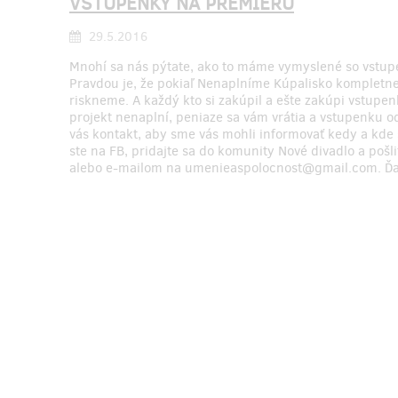
VSTUPENKY NA PREMIÉRU
29.5.2016
Mnohí sa nás pýtate, ako to máme vymyslené so vstupe
Pravdou je, že pokiaľ Nenaplníme Kúpalisko kompletne
riskneme. A každý kto si zakúpil a ešte zakúpi vstupe
projekt nenaplní, peniaze sa vám vrátia a vstupenku 
vás kontakt, aby sme vás mohli informovať kedy a kde 
ste na FB, pridajte sa do komunity Nové divadlo a pošl
alebo e-mailom na umenieaspolocnost@gmail.com. Ď