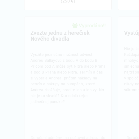
(
250 €
)
Vyprodáno!!
Zvezte jednu z herečiek
Vystú
Nového divadla
Nie je l
Využite jedinečnú možnosť odviesť
Každopád
Andreu Ballayovú z bodu A do bodu B.
mnohých
Pričom bod A môže byť Nitra alebo Praha
smiechu,
a bod B Praha alebo Nitra. Termín a čas
najtrápn
si vyberie Andrea, pričom náklady na
v spoloč
benzín a nákupy na pumpách, ktoré
nikdy n
Andrea zbožňuje, hradíte len a len vy. No
súkromn
nie je to skvelé? Kto odolá tejto
jedinečnej ponuke?
Doručení odměny: na poštovní adresu, do
Doruče