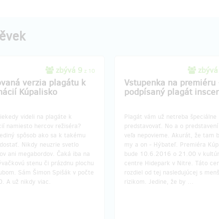
pěvek
zbývá 9
zbývá
z 10
ovaná verzia plagátu k
Vstupenka na premiéru
nácií Kúpalisko
podpísaný plagát insce
iekedy videli na plagáte k
Plagát vám už netreba špeciálne
ií namiesto hercov režiséra?
predstavovať. No a o predstaven
 jediný spôsob ako sa k takému
veľa nepovieme. Akurát, že tam
dostať. Nikdy neuzrie svetlo
my a on - Hýbateľ. Premiéra Kúp
tov ani megabordov. Čaká iba na
bude 10.6.2016 o 21.00 v kult
ývačkovú stenu či prázdnu plochu
centre Hidepark v Nitre. Táto cen
ubom. Sám Šimon Spišák v počte
rozdiel od tej nasledujúcej s men
. A už nikdy viac.
rizikom. Jedine, že by ...