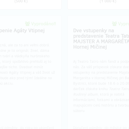
(
500 €
)
(
1 000 €
)
Vyprodáno!!
Vypro
penie Agáty Vtipnej
Dve vstupenky na
predstavenie Teatra Tat
MAJSTER A MARGARÉTA
acná, ale za to ani veľmi dobrá.
Hornej Mičinej
ne je to originál, živel, dáma
 tvárí a vládkyňa hurónskeho
 ktorý spoľahlivo prehluší aj to
Aj Teatro Tatro nám fandí a podp
ejšie ticho. Dvadsať minút
nás. Za váš príspevok získate dve
nosti Agáty Vtipnej a váš život už
vstupenky na predstavenie Majst
ebude ako pred tým! Ideálne na
Margaréta v Hornej Mičinej pri B
ú akciu.
Bystrici, ktoré bude 18.6 o 20.0
darček získate knihu
Teatro Tatr
Rodinný album
, ktorá je nabitá
informáciami, fotkami a obrázkam
mapujúcimi celú históriu a tvorbu
súboru.
ní odměny: do roku po ukončení
Doručení odměny: do měsíce po 