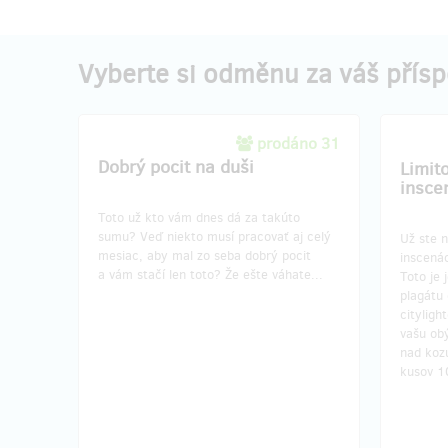
Vyberte si odměnu za váš přís
prodáno 31
Dobrý pocit na duši
Limit
insce
Toto už kto vám dnes dá za takúto
sumu? Veď niekto musí pracovať aj celý
Už ste n
mesiac, aby mal zo seba dobrý pocit
inscenác
a vám stačí len toto? Že ešte váhate...
Toto je
plagátu 
cityligh
vašu ob
nad koz
kusov 10