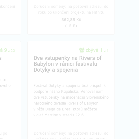
ukončení
Doručení odměny: na poštovní adresu, do
roku po ukončení projektu na Hithitu
362,85 Kč
(
15 €
)
á 9
zbývá 1
z 20
z 1
s
Dve vstupenky na Rivers of
Babylon v rámci festivalu
Dotyky a spojenia
žete
Nového
Festival Dotyky a spojenia tiež prispel k
podpore nášho Kúpaliska. Venoval nám
dve vstupenky na inscenáciu Slovenského
národného divadla Rivers of Babylon
v réžii Diega de Brea, ktorú môžete
vidieť Martine v stredu 22.6
u po
Doručení odměny: na poštovní adresu, do