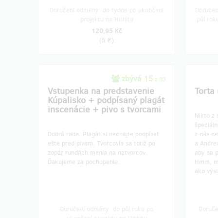
Doručení odměny: do týdne po ukončení
Doručen
projektu na Hithitu
půl rok
120,95 Kč
(
5 €
)
zbývá 15
z 30
Vstupenka na predstavenie
Torta 
Kúpalisko + podpísaný plagát
inscenácie + pivo s tvorcami
Nikto z 
špeciáln
Dobrá rada. Plagát si nechajte podpísať
z nás ne
ešte pred pivom. Tvorcovia sa totiž po
a Andrea
zopár rundách menia na netvorcov.
aby sa p
Ďakujeme za pochopenie.
Hmm, mo
ako výs
Doručení odměny: do půl roku po
Doruče