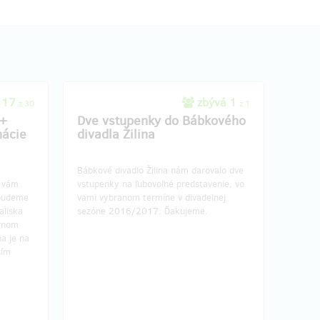
 17
zbývá 1
z 30
z 1
 +
Dve vstupenky do Bábkového
nácie
divadla Žilina
Bábkové divadlo Žilina nám darovalo dve
í vám
vstupenky na ľubovoľné predstavenie, vo
 budeme
vami vybranom termíne v divadelnej
aliska
sezóne 2016/2017. Ďakujeme.
úrnom
a je na
ším