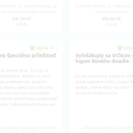
í odměny: na poštovní adresu, do
Doručení odměny: do měsíce po 
u po ukončení projektu na Hithitu
projektu na Hithitu
241,90 Kč
362,85 Kč
(
10 €
)
(
15 €
)
zbývá 3
zbýv
z 5
na špeciálnu príležitosť
Vyfešákujte sa tričkom 
logom Nového divadla
nás presne nevie, čo to je tá
a príležitosť. Rovnako si nikto
Za svoj neskromný príspevok mô
vie predstaviť ako Katarína
získať originálne tričko s logom 
 zvládnu upiecť tortu bez toho,
divadla z dielne nášho dvorného
ri tom v kuchyni nepozabíjali.
výtvarníka Karla Czecha.
žnože priebeh bude zaujímavejší
ledok. Každopádne torta pre vás!
ní odměny: do roku po ukončení
Doručení odměny: do půl rok