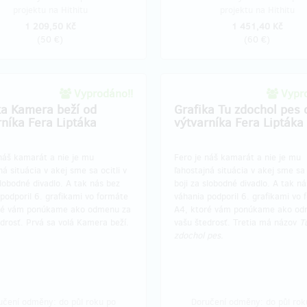
projektu na Hithitu
projektu na Hithitu
1 209,50 Kč
1 451,40 Kč
(
50 €
)
(
60 €
)
Vyprodáno!!
Vypro
ka Kamera beží od
Grafika Tu zdochol pes 
rníka Fera Liptáka
výtvarníka Fera Liptáka
náš kamarát a nie je mu
Fero je náš kamarát a nie je mu
ná situácia v akej sme sa ocitli v
ľahostajná situácia v akej sme sa 
slobodné divadlo. A tak nás bez
boji za slobodné divadlo. A tak n
podporil 6. grafikami vo formáte
váhania podporil 6. grafikami vo 
ré vám ponúkame ako odmenu za
A4, ktoré vám ponúkame ako od
drosť. Prvá sa volá Kamera beží.
vašu štedrosť. Tretia má názov
T
zdochol pes.
učení odměny: do půl roku po
Doručení odměny: do půl rok