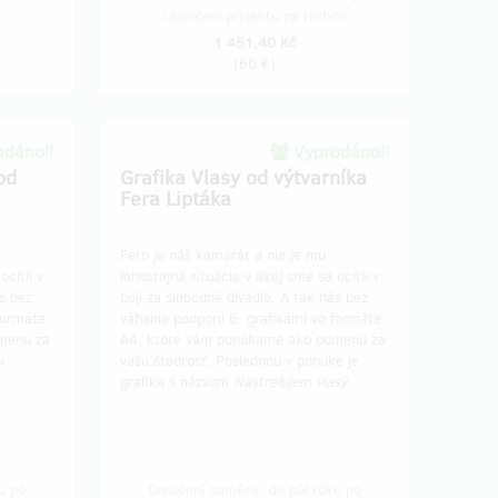
ukončení projektu na Hithitu
1 451,40 Kč
(
60 €
)
dáno!!
Vyprodáno!!
od
Grafika Vlasy od výtvarníka
Fera Liptáka
Fero je náš kamarát a nie je mu
ocitli v
ľahostajná situácia v akej sme sa ocitli v
ás bez
boji za slobodné divadlo. A tak nás bez
formáte
váhania podporil 6. grafikami vo formáte
menu za
A4, ktoré vám ponúkame ako odmenu za
u
vašu štedrosť. Poslednou v ponuke je
grafika s názvom
Nastreľujem vlasy
.
u po
Doručení odměny: do půl roku po