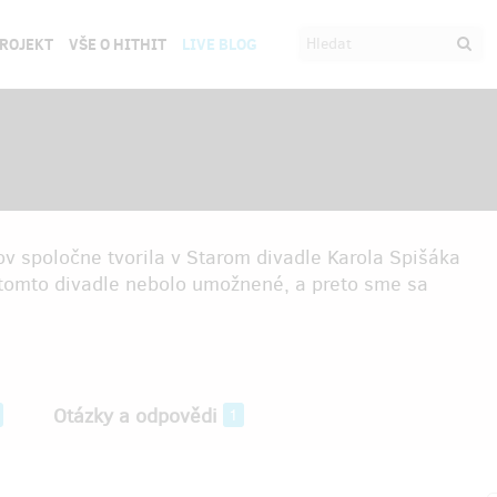
PROJEKT
VŠE O HITHIT
LIVE BLOG
ov spoločne tvorila v Starom divadle Karola Spišáka
 tomto divadle nebolo umožnené, a preto sme sa
Otázky a odpovědi
1