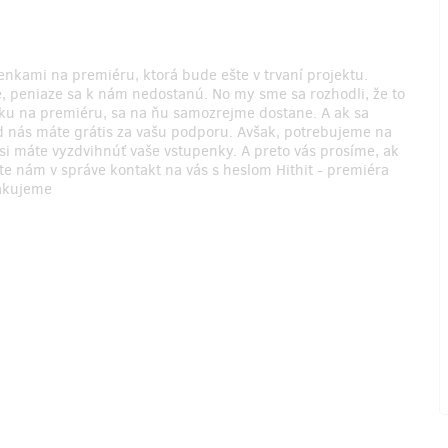
nkami na premiéru, ktorá bude ešte v trvaní projektu.
, peniaze sa k nám nedostanú. No my sme sa rozhodli, že to
nku na premiéru, sa na ňu samozrejme dostane. A ak sa
od nás máte grátis za vašu podporu. Avšak, potrebujeme na
si máte vyzdvihnúť vaše vstupenky. A preto vás prosíme, ak
ite nám v správe kontakt na vás s heslom Hithit - premiéra
akujeme