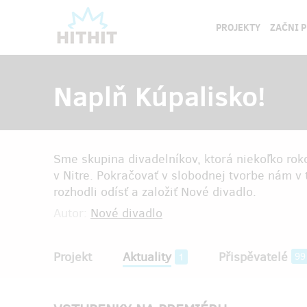
PROJEKTY
ZAČNI 
Naplň Kúpalisko!
Sme skupina divadelníkov, ktorá niekoľko rok
v Nitre. Pokračovať v slobodnej tvorbe nám v
rozhodli odísť a založiť Nové divadlo.
Autor:
Nové divadlo
Projekt
Aktuality
Přispěvatelé
99
1