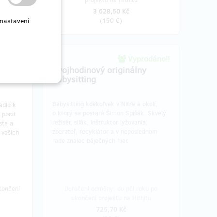
3 628,50 Kč
nastavení.
(
150 €
)
vá 5
Vyprodáno!!
z 5
Dvojhodinový originálny
babysitting
Babysitting kdekoľvek v Nitre a okolí,
adlo k
o ktorý sa postará Šimon Spišák. Skvelý
 pocit
režisér, silák, inštruktor lyžovania,
sta a
zberateľ, recyklátor a v neposlednom
 vašich
rade znalec báječných hier.
končení
Doručení odměny: do půl roku po
ukončení projektu na Hithitu
725,70 Kč