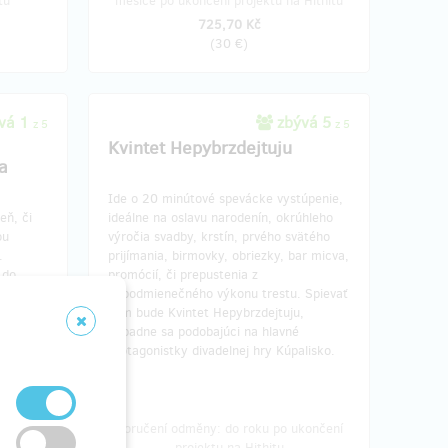
tu
měsíce po ukončení projektu na Hithitu
725,70 Kč
(
30 €
)
vá 1
zbývá 5
z 5
z 5
Kvintet Hepybrzdejtuju
a
Ide o 20 minútové spevácke vystúpenie,
eň, či
ideálne na oslavu narodenín, okrúhleho
ou
výročia svadby, krstín, prvého svätého
.
prijímania, birmovky, obriezky, bar micva,
 do
promócií, či prepustenia z
nepodmienečného výkonu trestu. Spievať
a vyššie
vám bude Kvintet Hepybrzdejtuju,
písaný
nápadne sa podobajúci na hlavné
protagonistky divadelnej hry Kúpalisko.
u po
Doručení odměny: do roku po ukončení
tu
projektu na Hithitu