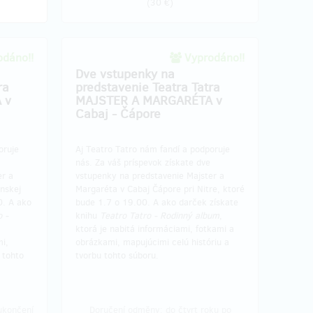
(
30 €
)
dáno!!
Vyprodáno!!
Dve vstupenky na
ra
predstavenie Teatra Tatra
 v
MAJSTER A MARGARÉTA v
Cabaj - Čápore
oruje
Aj Teatro Tatro nám fandí a podporuje
nás. Za váš príspevok získate dve
er a
vstupenky na predstavenie Majster a
anskej
Margaréta v Cabaj Čápore pri Nitre, ktoré
0. A ako
bude 1.7 o 19.00. A ako darček získate
o -
knihu
Teatro Tatro - Rodinný album
,
ktorá je nabitá informáciami, fotkami a
i,
obrázkami, mapujúcimi celú históriu a
 tohto
tvorbu tohto súboru.
ukončení
Doručení odměny: do čtvrt roku po