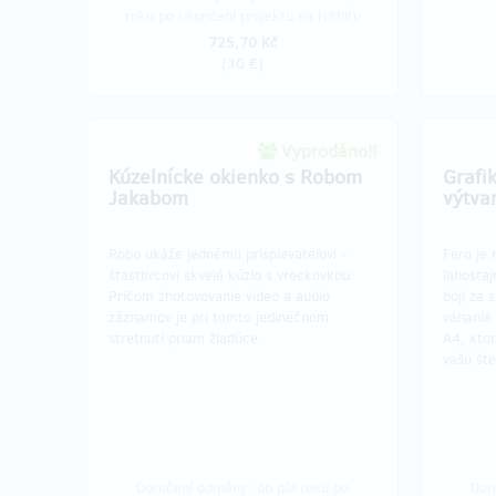
roku po ukončení projektu na Hithitu
725,70 Kč
(
30 €
)
Vyprodáno!!
Kúzelnícke okienko s Robom
Grafi
Jakabom
výtva
Robo ukáže jednému prispievateľovi -
Fero je 
štastlivcovi skvelé kúzlo s vreckovkou.
ľahostaj
Pričom zhotovovanie video a audio
boji za 
záznamov je pri tomto jedinečnom
váhania 
stretnutí priam žiadúce.
A4, kto
vašu šte
Doručení odměny: do půl roku po
Dor