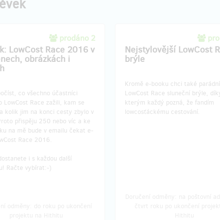
pěvek
prodáno 2
pro
k: LowCost Race 2016 v
Nejstylovější LowCost 
nech, obrázkách i
brýle
ch
Kromě e-booku chci také parádní
počíst, co všechno účastníci
LowCost Race sluneční brýle, dík
o LowCost Race zažili, kam se
kterým každý pozná, že fandím
 a kolik jim na konci cesty zbylo v
lowcosťáckému cestování.
roto přispěju 250 nebo víc a ke
oku na mě bude v emailu čekat e-
wCost Race 2016.
ostanete i s každou další
! Račte vybírat:-)
Doručení odměny: na poštovní ad
ní odměny: do roku po ukončení
čtvrt roku po ukončení projek
projektu na Hithitu
Hithitu