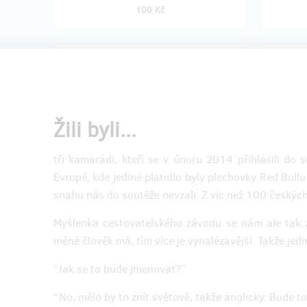
100 Kč
prodáno 1
Tričko LowCost Race
Dvě V
vyhlá
Race
V srdci mi dřímá dobrodruh, který fandí
Žili byli...
lowcosťáckému cestování. Proto chci
parádní tričko LowCost Race, díky
16. srpn
kterému to o mě už budou vědět
LowCost
tři kamarádi, kteří se v únoru 2014 přihlásili do
všichni. Navíc mě na konci roku čeká e-
závěreč
Evropě, kde jediné platidlo byly plechovky Red Bullu.
book. Yes!
závod vy
snahu nás do soutěže nevzali. Z víc než 100 českýc
Do poznámky napíšu velikost a jestli
Kromě m
pánské/dámské.
čekají i
Myšlenka cestovatelského závodu se nám ale tak zal
cestovat
méně člověk má, tím více je vynalézavější. Takže jedin
party. T
“Jak se to bude jmenovat?”
“No, mělo by to znít světově, takže anglicky. Bude 