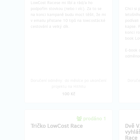
LowCost Racese mi líbí a rád/a ho
podpořím stovkou (nebo i víc). Za to se
Chci si 
na konci kampaně budu moct těšit, že mi
letošníh
v emailu přistane 10 tipů na lowcosťácké
podívali
cestování a velký dík.
kapse. P
konci r
book Lo
E-book d
odměnou
Doručení odměny: do měsíce po ukončení
Doruče
projektu na Hithitu
100 Kč
prodáno 1
Tričko LowCost Race
Dvě V
vyhlá
Race