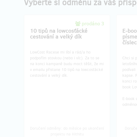
Vyberte si odměnu za váš přís
prodáno 3
10 tipů na lowcosťácké
E-boo
cestování a velký dík
písme
čísle
LowCost Racese mi líbí a rád/a ho
podpořím stovkou (nebo i víc). Za to se
Chci si 
na konci kampaně budu moct těšit, že mi
letošníh
v emailu přistane 10 tipů na lowcosťácké
podívali
cestování a velký dík.
kapse. P
konci r
book Lo
E-book d
odměnou
Doručení odměny: do měsíce po ukončení
Doruče
projektu na Hithitu