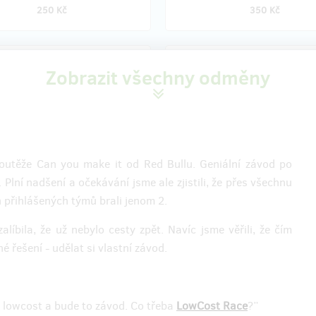
250 Kč
350 Kč
prodáno 0
pro
Zobrazit všechny odměny
.I.P. vstupenky na
Vyrážím na LowCost Ra
šení výsledků LowCost
stylově!
Jdu do toho! Kromě registrace (,
a v Praze vyvrcholí letošní
normálně stojí 450 Kč) ale dosta
 Race a já budu u toho. Během
cestu taky dvě trička a dvoje brý
 soutěže Can you make it od Red Bullu. Geniální závod po
ného večera se dozvím první, kdo
Těším se i na e-book.
 Plní nadšení a očekávání jsme ale zjistili, že přes všechnu
hrál a co během cest zažil.
Do poznámky samo přípíšu velikos
h přihlášených týmů brali jenom 2.
íst s parádním výhledem mě
triček a či pánské/dámské.
 4 drinky v ceně a možnost s
íbila, že už nebylo cesty zpět. Navíc jsme věřili, že čím
eli zapařit na závěrečné after
é řešení - udělat si vlastní závod.
ěším se i na e-book.
to lowcost a bude to závod. Co třeba
LowCost Race
?”