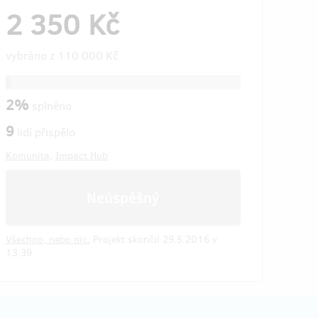
2 350 Kč
vybráno z
110 000 Kč
2%
splněno
9
lidí přispělo
Komunita
,
Impact Hub
Neúspěšný
Všechno, nebo nic.
Projekt skončil 29.5.2016 v
13:39.