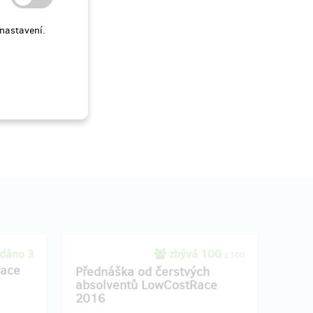
nastavení.
dáno 3
zbývá 100
z 100
Race
Přednáška od čerstvých
absolventů LowCostRace
2016