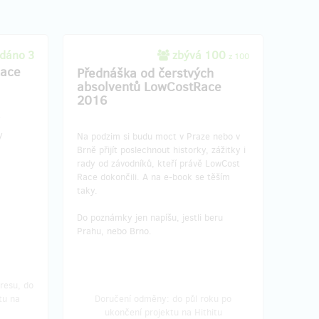
dáno 3
zbývá 100
z 100
Race
Přednáška od čerstvých
absolventů LowCostRace
2016
y
Na podzim si budu moct v Praze nebo v
Brně přijít poslechnout historky, zážitky i
rady od závodníků, kteří právě LowCost
Race dokončili. A na e-book se těším
taky.
Do poznámky jen napíšu, jestli beru
Prahu, nebo Brno.
resu, do
tu na
Doručení odměny: do půl roku po
ukončení projektu na Hithitu