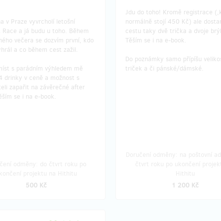
Jdu do toho! Kromě registrace (,
a v Praze vyvrcholí letošní
normálně stojí 450 Kč) ale dosta
 Race a já budu u toho. Během
cestu taky dvě trička a dvoje brý
ného večera se dozvím první, kdo
Těším se i na e-book.
hrál a co během cest zažil.
Do poznámky samo přípíšu velikos
íst s parádním výhledem mě
triček a či pánské/dámské.
 4 drinky v ceně a možnost s
eli zapařit na závěrečné after
ěším se i na e-book.
Doručení odměny: na poštovní ad
čení odměny: do čtvrt roku po
čtvrt roku po ukončení projek
končení projektu na Hithitu
Hithitu
500 Kč
1 200 Kč