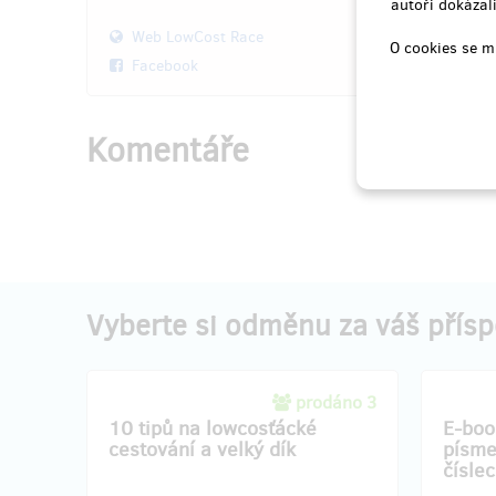
autoři dokázali
Můžu se těšit také na e-book.
podz
Web LowCost Race
Můžu se
O cookies se m
vyrazit
Facebook
Jasně, e
Komentáře
Doručení odměny: do půl roku po
Doručen
ukončení projektu na Hithitu
půl rok
10 000 Kč
Vyberte si odměnu za váš přís
prodáno 3
10 tipů na lowcosťácké
E-boo
cestování a velký dík
písme
čísle