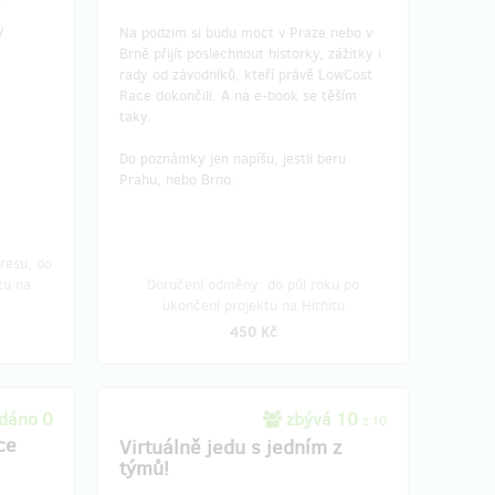
y
Na podzim si budu moct v Praze nebo v
Brně přijít poslechnout historky, zážitky i
rady od závodníků, kteří právě LowCost
Race dokončili. A na e-book se těším
taky.
Do poznámky jen napíšu, jestli beru
Prahu, nebo Brno.
resu, do
tu na
Doručení odměny: do půl roku po
ukončení projektu na Hithitu
450 Kč
dáno 0
zbývá 10
z 10
ce
Virtuálně jedu s jedním z
týmů!