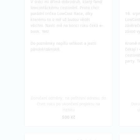
V srdci mi dřímá dobrodruh, který fandí
lowcosťáckému cestování. Proto chci
parádní tričko LowCost Race, díky
16. srpn
kterému to o mě už budou vědět
LowCost
všichni. Navíc mě na konci roku čeká e-
závěreč
book. Yes!
závod vy
Do poznámky napíšu velikost a jestli
Kromě m
pánské/dámské.
čekají i
cestovat
party. T
Doručení odměny: na poštovní adresu, do
čtvrt roku po ukončení projektu na
Doru
Hithitu
u
500 Kč