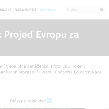
PROJEKT
VŠE O HITHIT
LIVE BLOG
 Projeď Evropu za
ení třeba plná peněženka. Proto už 3. rokem
pár korun procestují Evropu. Podpořte LowCost Race
k!
Otázky a odpovědi
0