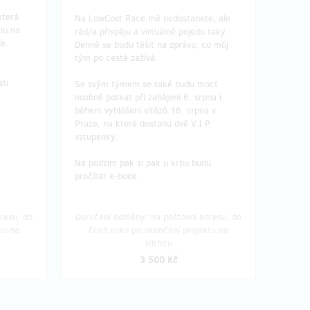
která
Na LowCost Race mě nedostanete, ale
nu na
rád/a přispěju a virtuálně pojedu taky.
le.
Denně se budu těšit na zprávu, co můj
tým po cestě zažívá.
ti
Se svým týmem se také budu moct
osobně potkat při zahájení 6. srpna i
během vyhlášení vítězů 16. srpna v
Praze, na které dostanu dvě V.I.P.
vstupenky.
Na podzim pak si pak u krbu budu
pročítat e-book.
resu, do
Doručení odměny: na poštovní adresu, do
tu na
čtvrt roku po ukončení projektu na
Hithitu
3 500 Kč