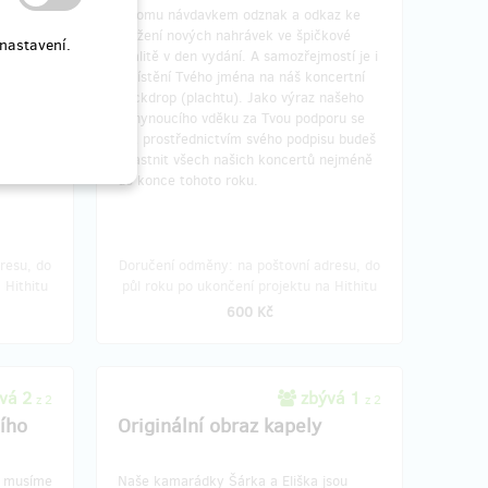
nkr.
K tomu návdavkem odznak a odkaz ke
stažení nových nahrávek ve špičkové
nastavení.
 i
kvalitě v den vydání. A samozřejmostí je i
certní
umístění Tvého jména na náš koncertní
 na
backdrop (plachtu). Jako výraz našeho
bně
nehynoucího vděku za Tvou podporu se
tak prostřednictvím svého podpisu budeš
účastnit všech našich koncertů nejméně
do konce tohoto roku.
resu, do
Doručení odměny: na poštovní adresu, do
 Hithitu
půl roku po ukončení projektu na Hithitu
600 Kč
vá 2
zbývá 1
z 2
z 2
ního
Originální obraz kapely
k, musíme
Naše kamarádky Šárka a Eliška jsou