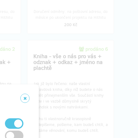
resu, do
Doručení odměny: na poštovní adresu, do
Hithitu
měsíce po ukončení projektu na Hithitu
200 Kč
dáno 2
prodáno 6
Kniha - vše o nás pro vás +
ak +
odznak + odkaz + jméno na
plachtě
lánu na
Jak již bylo řečeno: naše vlastní
ulentní
opravdová kniha, díky níž budete o nás
et, a to
vědět přinejmenším vše. Součástí knihy
Vybírali
bude i ve vazbě důmyslně skrytý
význam a
flashdisk s novými nahrávkami.
už
Knihu ti vlastnoručně krasopisně
 E!E a
podepíšeme, pošleme, kam budeš chtít, a
postupně
přidáme věnování, komu budeš chtít.