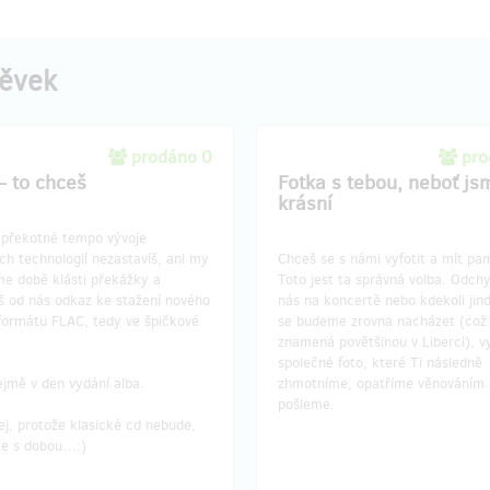
pěvek
prodáno 0
pro
- to chceš
Fotka s tebou, neboť js
krásní
 překotné tempo vývoje
h technologií nezastavíš, ani my
Chceš se s námi vyfotit a mít p
e době klásti překážky a
Toto jest ta správná volba. Odchyt
š od nás odkaz ke stažení nového
nás na koncertě nebo kdekoli jin
 formátu FLAC, tedy ve špičkové
se budeme zrovna nacházet (což
znamená povětšinou v Liberci), v
společné foto, které Ti následně
jmě v den vydání alba.
zhmotníme, opatříme věnováním 
pošleme.
j, protože klasické cd nebude,
me s dobou…:)