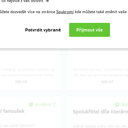
 co nejvíce z vás oslovit. 🎯
ě skrytý flashdisk s novým
22.10.2016 v Liberci v klubu Bu
To chceš.
ůžete dozvedět více na stránce
Soukromí
kde můžete také změnit vaše 
K tomu odkaz, odznak jako bonus
umístění Tvého jména na náš kon
backdrop (plachtu), což si můžeš
výročním koncertu v Bunkru oso
ověřit.
í odměny: na poštovní adresu, do
Doručení odměny: na poštovní ad
u po ukončení projektu na Hithitu
půl roku po ukončení projektu na
399 Kč
400 Kč
prodáno 2
zbý
ní fanoušek
Spolukřtitel díla literár
d nás úplně všechno?
Jelikož napsat knihu není jen ta