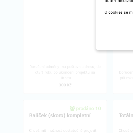
autoři dokázali
důmysln
albem. 
O cookies se m
Doručení odměny: na poštovní adresu, do
čtvrt roku po ukončení projektu na
Doručen
Hithitu
půl rok
300 Kč
prodáno 10
Balíček (skoro) kompletní
Totál
Chceš mít možnost dostatečně projevit
Chceš o