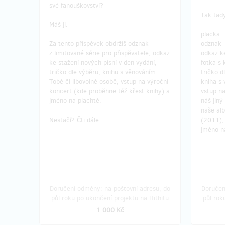
své fanouškovství?
Tak tady
Máš ji.
placka
Za tento příspěvek obdržíš odznak
odznak
z limitované série pro přispěvatele, odkaz
odkaz k
ke stažení nových písní v den vydání,
fotka s 
tričko dle výběru, knihu s věnováním
tričko d
Tobě či libovolné osobě, vstup na výroční
kniha s
koncert (kde proběhne též křest knihy) a
vstup na
jméno na plachtě.
náš jiný 
naše al
Nestačí? Čti dále.
(2011),
jméno n
Doručení odměny: na poštovní adresu, do
Doručen
půl roku po ukončení projektu na Hithitu
půl rok
1 000 Kč