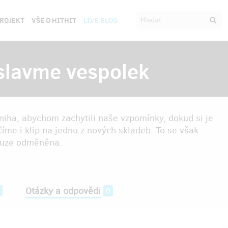
PROJEKT
VŠE O HITHIT
LIVE BLOG
 slavme vespolek
kniha, abychom zachytili naše vzpomínky, dokud si je
me i klip na jednu z nových skladeb. To se však
sluze odměněna.
Otázky a odpovědi
0