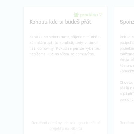
prodáno 2
Kohouti kde si budeš přát
Sponz
Zkrátka se sebereme a přijedeme Tobě a
Pokud ná
kámošům zahrát kamkoli, tedy v rámci
podpořit
naší domoviny. Pokud se peníze vyberou,
podnikán
napíšeme Ti a na všem se domluvíme.
můžeme 
dostateč
která s
koncert
Chcete, 
přešli n
nákladů
pomoho
Doručení odměny: do roku po ukončení
Doručen
projektu na Hithitu