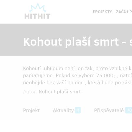
PROJEKTY
ZAČNI 
Kohout plaší smrt -
Kohoutí jubileum není jen tak, proto vznikne 
pamatujeme. Pokud se vybere 75.000,-, natočí
neobejde bez vaší pomoci, která bude po zá
Autor:
Kohout plaší smrt
Projekt
Aktuality
Přispěvatelé
4
70