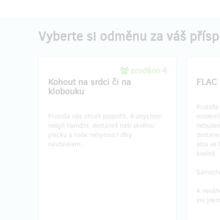
Vyberte si odměnu za váš přís
prodáno 4
Kohout na srdci či na
FLAC 
klobouku
Protože
Protože nás chceš podpořit. A abychom
moderníc
nebyli hamižní, dostaneš naši skvělou
nebudem
placku a naše nehynoucí díky
dostane
návdavkem.
alba ve
kvalitě.
Samozře
A neváhe
inu jde