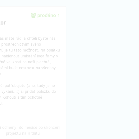
prodáno 1
or
s máte rádi a chtěli byste nás
 prostřednictvím svého
í, je tu tato možnost. Na oplátku
nabídnout umístění loga firmy v
né velikosti na naší plachtě,
 námi bude cestovat na všechny
y.
či potřebujete (ano, tady jsme
a vykání...:) si přidat položku do
? Kohouti s tím ochotně
u.
í odměny: do měsíce po ukončení
projektu na Hithitu