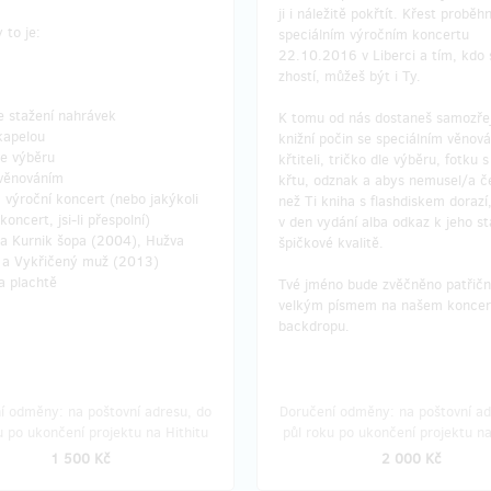
ji i náležitě pokřtít. Křest proběh
 to je:
speciálním výročním koncertu
22.10.2016 v Liberci a tím, kdo 
zhostí, můžeš být i Ty.
e stažení nahrávek
K tomu od nás dostaneš samozře
kapelou
knižní počin se speciálním věnov
le výběru
křtiteli, tričko dle výběru, fotku 
 věnováním
křtu, odznak a abys nemusel/a č
 výroční koncert (nebo jakýkoli
než Ti kniha s flashdiskem dorazí,
koncert, jsi-li přespolní)
v den vydání alba odkaz k jeho st
ba Kurnik šopa (2004), Hužva
špičkové kvalitě.
 a Vykřičený muž (2013)
a plachtě
Tvé jméno bude zvěčněno patřič
velkým písmem na našem koncer
backdropu.
í odměny: na poštovní adresu, do
Doručení odměny: na poštovní ad
u po ukončení projektu na Hithitu
půl roku po ukončení projektu na
1 500 Kč
2 000 Kč