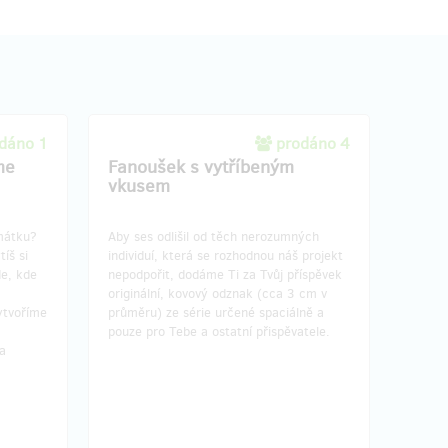
dáno 1
prodáno 4
me
Fanoušek s vytříbeným
vkusem
amátku?
Aby ses odlišil od těch nerozumných
íš si
individuí, která se rozhodnou náš projekt
de, kde
nepodpořit, dodáme Ti za Tvůj příspěvek
originální, kovový odznak (cca 3 cm v
ytvoříme
průměru) ze série určené spaciálně a
pouze pro Tebe a ostatní přispěvatele.
a