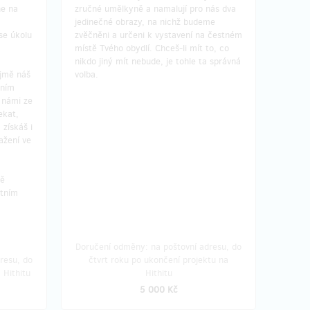
ne na
zručné umělkyně a namalují pro nás dva
jedinečné obrazy, na nichž budeme
se úkolu
zvěčněni a určeni k vystavení na čestném
místě Tvého obydlí. Chceš-li mít to, co
nikdo jiný mít nebude, je tohle ta správná
jmě náš
volba.
áním
s námi ze
ekat,
 získáš i
ažení ve
ně
tním
Doručení odměny: na poštovní adresu, do
resu, do
čtvrt roku po ukončení projektu na
 Hithitu
Hithitu
5 000 Kč