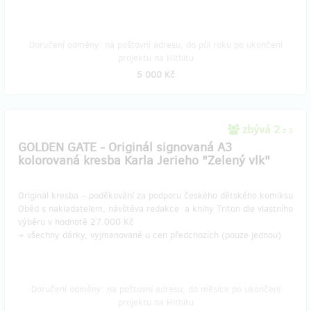
Doručení odměny: na poštovní adresu, do půl roku po ukončení
projektu na Hithitu
5 000 Kč
zbývá 2
z 3
GOLDEN GATE - Originál signovaná A3
kolorovaná kresba Karla Jerieho "Zelený vlk"
Originál kresba – poděkování za podporu českého dětského komiksu
Oběd s nakladatelem, návštěva redakce a knihy Triton dle vlastního
výběru v hodnotě 27.000 Kč
+ všechny dárky, vyjmenované u cen předchozích (pouze jednou)
Doručení odměny: na poštovní adresu, do měsíce po ukončení
projektu na Hithitu