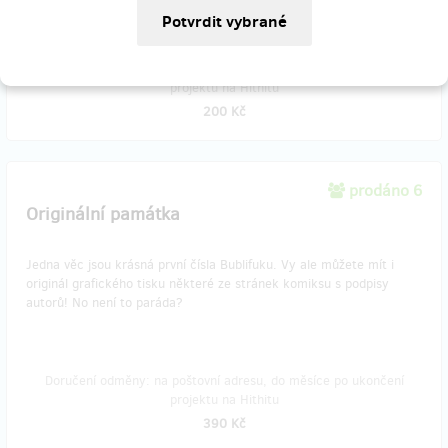
Doručení odměny: na poštovní adresu, do měsíce po ukončení
projektu na Hithitu
200 Kč
prodáno 6
Originální památka
Jedna věc jsou krásná první čísla Bublifuku. Vy ale můžete mít i
originál grafického tisku některé ze stránek komiksu s podpisy
autorů! No není to paráda?
Doručení odměny: na poštovní adresu, do měsíce po ukončení
projektu na Hithitu
390 Kč