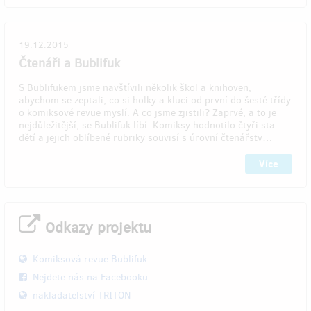
19.12.2015
Čtenáři a Bublifuk
S Bublifukem jsme navštívili několik škol a knihoven,
abychom se zeptali, co si holky a kluci od první do šesté třídy
o komiksové revue myslí. A co jsme zjistili? Zaprvé, a to je
nejdůležitější, se Bublifuk líbí. Komiksy hodnotilo čtyři sta
dětí a jejich oblíbené rubriky souvisí s úrovní čtenářstv…
Více
Odkazy projektu
Komiksová revue Bublifuk
Nejdete nás na Facebooku
nakladatelství TRITON