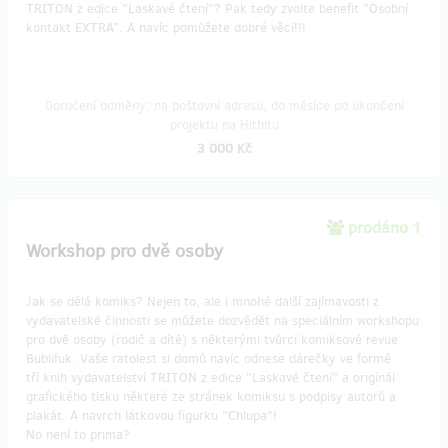
TRITON z edice "Laskavé čtení"? Pak tedy zvolte benefit "Osobní
kontakt EXTRA". A navíc pomůžete dobré věci!!!
Doručení odměny: na poštovní adresu, do měsíce po ukončení
projektu na Hithitu
3 000 Kč
prodáno 1
Workshop pro dvě osoby
Jak se dělá komiks? Nejen to, ale i mnohé další zajímavosti z
vydavatelské činnosti se můžete dozvědět na speciálním workshopu
pro dvě osoby (rodič a dítě) s některými tvůrci komiksové revue
Bublifuk. Vaše ratolest si domů navíc odnese dárečky ve formě
tří knih vydavatelství TRITON z edice "Laskavé čtení" a originál
grafického tisku některé ze stránek komiksu s podpisy autorů a
plakát. A navrch látkovou figurku "Chlupa"!
No není to prima?