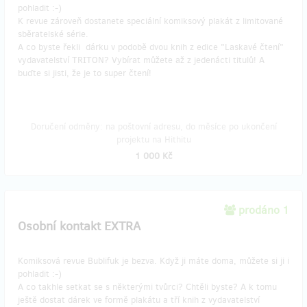
pohladit :-)
K revue zároveň dostanete speciální komiksový plakát z limitované
sběratelské série.
A co byste řekli dárku v podobě dvou knih z edice "Laskavé čtení"
vydavatelství TRITON? Vybírat můžete až z jedenácti titulů! A
buďte si jisti, že je to super čtení!
Doručení odměny: na poštovní adresu, do měsíce po ukončení
projektu na Hithitu
1 000 Kč
prodáno 1
Osobní kontakt EXTRA
Komiksová revue Bublifuk je bezva. Když ji máte doma, můžete si ji i
pohladit :-)
A co takhle setkat se s některými tvůrci? Chtěli byste? A k tomu
ještě dostat dárek ve formě plakátu a tří knih z vydavatelství