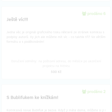
prodáno 6
Ještě víc!!!
Jedna věc je originál grafického tisku některé ze stránek komiksu s
podpisy autorů. Vy jich ale můžete mít víc - co takhle tři? Ve větším
formátu a s poděkováním!
Doručení odměny: na poštovní adresu, do měsíce po ukončení
projektu na Hithitu
500 Kč
prodáno 2
S Bublifukem ke knížkám!
Komiksová revue Bublifuk je bezva. Když ji máte doma, můžete si ji i