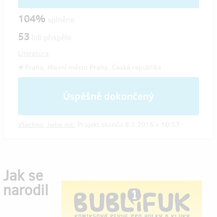
104%
splněno
53
lidí přispělo
Literatura
Praha, Hlavní město Praha, Česká republika
Úspěšně dokončený
Všechno, nebo nic.
Projekt skončil 8.1.2016 v 10:57.
Jak se
narodil