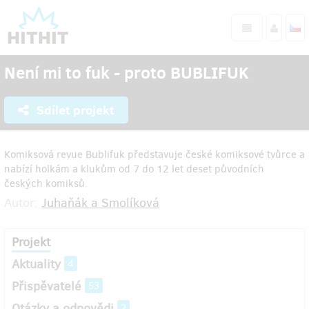
Není mi to fuk - proto BUBLIFUK
Sdílet projekt
Komiksová revue Bublifuk představuje české komiksové tvůrce a
nabízí holkám a klukům od 7 do 12 let deset původních
českých komiksů.
Autor:
Juhaňák a Smolíková
Projekt
Aktuality
4
Přispěvatelé
53
Otázky a odpovědi
2