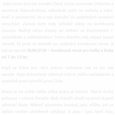
„Když jsem dostala ocenění Zlatá stuha za komiks Viktorka a
vesmírná dobrodružství, několikrát jsem se setkala s lidmi,
kteří si povzdechli, že u nás bohužel víc podobných komiksů
nevychází. Začala jsem tedy spřádat plány na komiksový
časopis. Reálný obrys získaly po setkání se Stanislavem J.
Juhaňákem z nakladatelství Triton, kterého můj nápad zaujal
natolik, že jsme se dohodli na vydávání komiksové revue. A
tak se narodil
BUBLIFUK – komiksová revue pro holky a kluky
od 7 do 12 let.
“
Když se Klára pro něco jednou rozhodne, tak se jen tak
nevzdá. Dala dohromady výborné tvůrce, našla nakladatele a
společně jsme vytvořili první číslo.
Revue je na světě, takže půlka práce je hotová. Zbývá druhá
polovina – oslovit čtenáře. Naši čtenáři chodí na první stupeň
základní školy. Někteří písmenka louskají jako oříšky, jiní se
delším textům obezřetně vyhýbají. A jsou i tací, kteří čtou