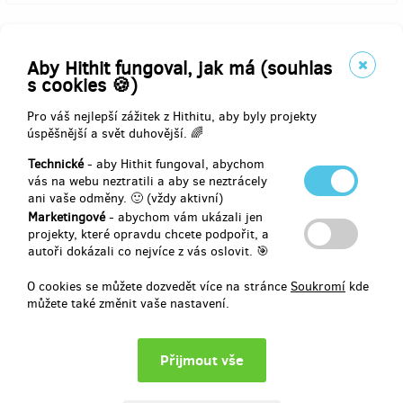
Komentáře
Aby Hithit fungoval, jak má (souhlas
s cookies 🍪)
Pro váš nejlepší zážitek z Hithitu, aby byly projekty
úspěšnější a svět duhovější. 🌈
Technické
- aby Hithit fungoval, abychom
vás na webu neztratili a aby se neztrácely
Vyberte si odměnu za váš příspěvek
ani vaše odměny. 🙂 (vždy aktivní)
Marketingové
- abychom vám ukázali jen
projekty, které opravdu chcete podpořit, a
autoři dokázali co nejvíce z vás oslovit. 🎯
prodáno 36
Bublifuk domů!
O cookies se můžete dozvedět více na stránce
Soukromí
kde
můžete také změnit vaše nastavení.
Vaším benefitem jsou první čtyři čísla komiksové revue pro holky a
kluky - BUBLIFUK!
Nejen že ušetříte, ale budete mít kompletní čtyři první čísla revue,
která se možná stane legendou!