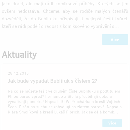
jako draci, ale mají rádi komiksové příběhy. Kterých se jim
ovšem nedostává. Chceme, aby se rodiče malých čtenářů
dozvěděli, že do Bublifuku přispívají ti nejlepší čeští tvůrci,
kteří se rádi podělí o radost z komiksového vyprávění s…
Více
Aktuality
28.12.2015
Jak bude vypadat Bublifuk s číslem 2?
Na co se můžete těšit ve druhém čísle Bublifuku s podtitulem
Plnou parou vpřed? Fernando a Stella předbíhají dobu a
vynalézají ponorku! Napsal Jiří W. Procházka a kreslí Vojtěch
Šeda. Piráti na suchu se zabydlují na zlatém ostrově! Napsala
Klára Smolíková a kreslí Lukáš Fibrich. Jak se dělá komik…
Více