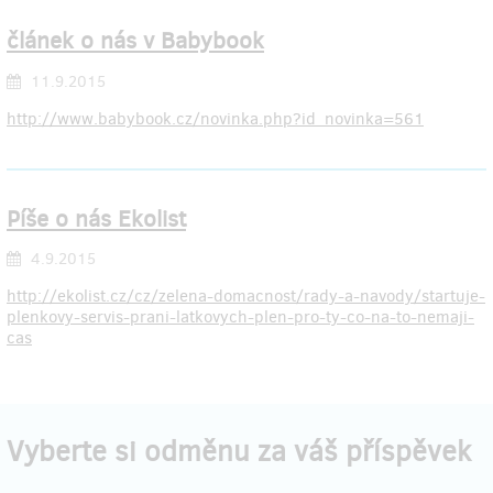
článek o nás v Babybook
11.9.2015
http://www.babybook.cz/novinka.php?id_novinka=561
Píše o nás Ekolist
4.9.2015
http://ekolist.cz/cz/zelena-domacnost/rady-a-navody/startuje-
plenkovy-servis-prani-latkovych-plen-pro-ty-co-na-to-nemaji-
cas
Vyberte si odměnu za váš příspěvek