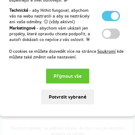
úspěšnější a svět duhovější. 🌈
poštovným. Můžete si vybrat dámské, dětské či pánské.
Technické
- aby Hithit fungoval, abychom
vás na webu neztratili a aby se neztrácely
ani vaše odměny. 🙂 (vždy aktivní)
Marketingové
- abychom vám ukázali jen
Doručení odměny: na poštovní adresu, do čtvrt roku po ukončení
projekty, které opravdu chcete podpořit, a
projektu na Hithitu
autoři dokázali co nejvíce z vás oslovit. 🎯
999 Kč
O cookies se můžete dozvedět více na stránce
Soukromí
kde
můžete také změnit vaše nastavení.
zbývá 10
z 10
Testovací verze na Listopad - Sleva 34%
Vyzkoušejte si naši službu na jeden měsíc od listopadu za 1999
korun. Pokud má vaše mimčo více jak 6 měsíců, je tato nabídka
přesně pro vás. A když se vám nabídka zalíbí, můžete pokračovat s
předplatným od ledna za 2699 Kč.
Doručení odměny: na poštovní adresu, do čtvrt roku po ukončení
projektu na Hithitu