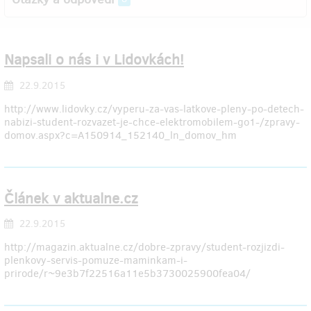
Napsali o nás i v Lidovkách!
22.9.2015
http://www.lidovky.cz/vyperu-za-vas-latkove-pleny-po-detech-
nabizi-student-rozvazet-je-chce-elektromobilem-go1-/zpravy-
domov.aspx?c=A150914_152140_ln_domov_hm
Článek v aktualne.cz
22.9.2015
http://magazin.aktualne.cz/dobre-zpravy/student-rozjizdi-
plenkovy-servis-pomuze-maminkam-i-
prirode/r~9e3b7f22516a11e5b3730025900fea04/