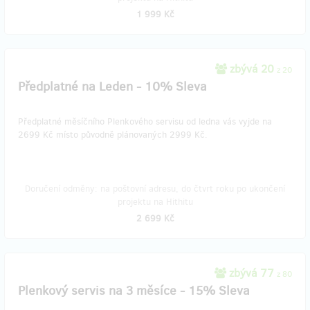
1 999 Kč
zbývá 20
z 20
Předplatné na Leden - 10% Sleva
Předplatné měsíčního Plenkového servisu od ledna vás vyjde na
2699 Kč místo původně plánovaných 2999 Kč.
Doručení odměny: na poštovní adresu, do čtvrt roku po ukončení
projektu na Hithitu
2 699 Kč
zbývá 77
z 80
Plenkový servis na 3 měsíce - 15% Sleva