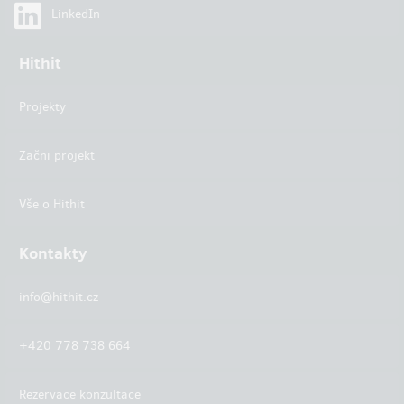
LinkedIn
Hithit
Projekty
Začni projekt
Vše o Hithit
Kontakty
info@hithit.cz
+420 778 738 664
Rezervace konzultace