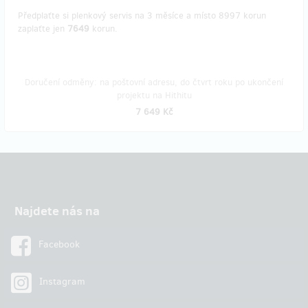
Předplaťte si plenkový servis na 3 měsíce a místo 8997 korun
zaplaťte jen
7649
korun.
Doručení odměny: na poštovní adresu, do čtvrt roku po ukončení
projektu na Hithitu
7 649 Kč
Najdete nás na
Facebook
Instagram