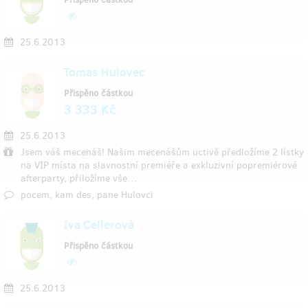
25.6.2013
Tomas Hulovec
Přispěno částkou
3 333 Kč
25.6.2013
Jsem váš mecenáš! Našim mecenášům uctivě předložíme 2 lístky
na VIP místa na slavnostní premiéře a exkluzivní popremiérové
afterparty, přiložíme vše…
pocem, kam des, pane Hulovci
Iva Cellerová
Přispěno částkou
25.6.2013