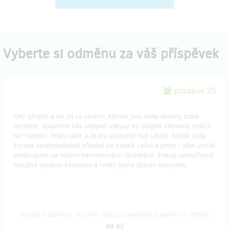
Vyberte si odměnu za váš příspěvek
prodáno 25
Chci přispět a nic za to nechci! Ačkoliv jsou Vaše úmysly zcela
nezištné, obdaříme Vás alespoň odkazy na stažení záznamů našich
her Hamlet: Přání zabít a Zkáza vesmírné lodi Libido. Každá Vaše
koruna nenahraditelně přispívá ke kvalitě celku a proto i Vám uctivě
poděkujeme na našich internetových stránkách. Pokud samozřejmě
netušíte nějakou čertovinu a raději byste zůstali anonymní.
Doručení odměny: do čtvrt roku po ukončení projektu na Hithitu
99 Kč