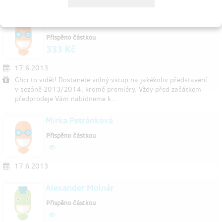
18.6.2013
katerina chroustovska
Přispěno částkou
333 Kč
17.6.2013
Chci to vidět! Dostanete volný vstup na jakékoliv představení
v sezóně 2013/2014, kromě premiéry. Vždy před začátkem
předprodeje Vám nabídneme k…
Mirka Petránková
Přispěno částkou
17.6.2013
Alexander Molnár
Přispěno částkou