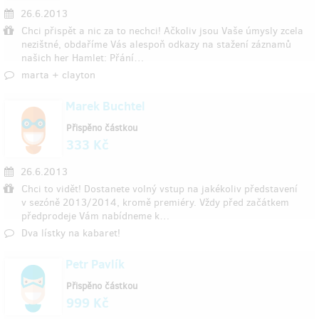
26.6.2013
Chci přispět a nic za to nechci! Ačkoliv jsou Vaše úmysly zcela
nezištné, obdaříme Vás alespoň odkazy na stažení záznamů
našich her Hamlet: Přání…
marta + clayton
Marek Buchtel
Přispěno částkou
333 Kč
26.6.2013
Chci to vidět! Dostanete volný vstup na jakékoliv představení
v sezóně 2013/2014, kromě premiéry. Vždy před začátkem
předprodeje Vám nabídneme k…
Dva lístky na kabaret!
Petr Pavlík
Přispěno částkou
999 Kč