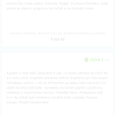
zákulisí hry (Vaše volba). Polaroid. Podpis. Peckovní Památka. Vaše
jméno se objeví v programu hry tučně a na čestném místě.
Doručení odměny: do čtvrt roku po ukončení projektu na Hithitu
3 333 Kč
zbývá 5
z 6
Koupím si Vaši duši! Zasloužíte si vše, co nabízí odměna za 3333 Kč
a k tomu navíc originální pekelnou relikvii! Napíšeme pro Vás osobní
velkolepou poému, v níž se přimluvíme za spásu nebo zatracení (to
záleží na Vás) Vaší duše. Vyvedeno na ručním papíře s grafickou
noblesou a nesmrtelnou ilustrací Tadeáše Petra. Podepsáno naší
krví. Na stěně Vaší rezidence neudělá vedle originálu Picassa
ostudu. Prostě Fenomenální.