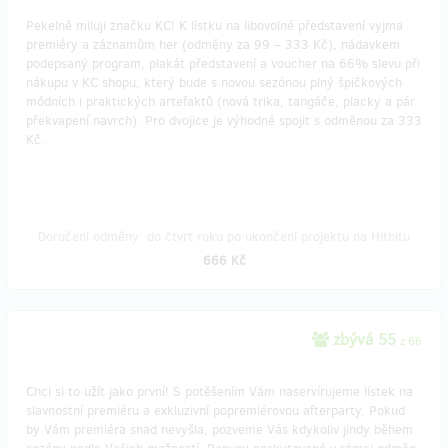
Pekelně miluji značku KC! K lístku na libovolné představení vyjma
premiéry a záznamům her (odměny za 99 – 333 Kč), nádavkem
podepsaný program, plakát představení a voucher na 66% slevu při
nákupu v KC shopu, který bude s novou sezónou plný špičkových
módních i praktických artefaktů (nová trika, tangáče, placky a pár
překvapení navrch). Pro dvojice je výhodné spojit s odměnou za 333
Kč.
Doručení odměny: do čtvrt roku po ukončení projektu na Hithitu
666 Kč
zbývá 55
z 66
Chci si to užít jako první! S potěšením Vám naservírujeme lístek na
slavnostní premiéru a exkluzivní popremiérovou afterparty. Pokud
by Vám premiéra snad nevyšla, pozveme Vás kdykoliv jindy během