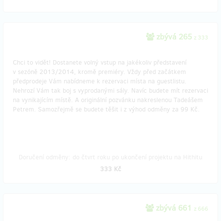
zbývá 265
z 333
Chci to vidět! Dostanete volný vstup na jakékoliv představení
v sezóně 2013/2014, kromě premiéry. Vždy před začátkem
předprodeje Vám nabídneme k rezervaci místa na guestlistu.
Nehrozí Vám tak boj s vyprodanými sály. Navíc budete mít rezervaci
na vynikajícím místě. A originální pozvánku nakreslenou Tadeášem
Petrem. Samozřejmě se budete těšit i z výhod odměny za 99 Kč.
Doručení odměny: do čtvrt roku po ukončení projektu na Hithitu
333 Kč
zbývá 661
z 666