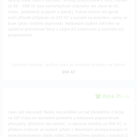
sezóny podle Vašich možností. Bonusy poskytované v rámci odměn
za 99 – 666 Kč jsou samozřejmostí (záznamy her, sleva do KC
shopu, podepsaný program a plakát). Pokud chcete mít garde,
stačí přihodit příspěvek za 333 Kč a pozvání na premiéru i party se
bude týkat i Vašeho doprovodu. Nádavkem budete zvěčněni na
společné premiérové fotce s celým KC kolektivem a ostatními KC
podporovateli.
Doručení odměny: do čtvrt roku po ukončení projektu na Hithitu
999 Kč
zbývá 25
z 33
Jsem váš mecenáš! Našim mecenášům uctivě předložíme 2 lístky
na VIP místa na slavnostní premiéře a exkluzivní popremiérové
afterparty, přiložíme vše ostatní, co dostane odměna za 999 Kč, a
přidáme možnost se osobně vyfotit s libovolným okostýmovaným či
neokostýmovaným (Vaše volba) členem/členy souboru v kulisách či