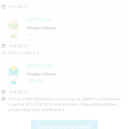
17.6.2013
Jiří Mrázek
Přispěno částkou
16.6.2013
Chci to vidět 8-p...
Ondřej Vrba
Přispěno částkou
333 Kč
16.6.2013
Chci to vidět! Dostanete volný vstup na jakékoliv představení
v sezóně 2013/2014, kromě premiéry. Vždy před začátkem
předprodeje Vám nabídneme k…
Zobraz více přispěvatelů