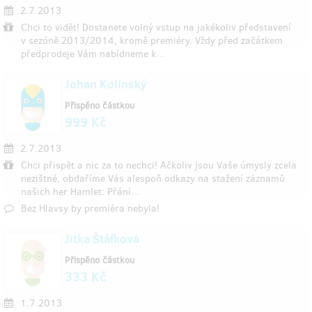
2.7.2013
Chci to vidět! Dostanete volný vstup na jakékoliv představení
v sezóně 2013/2014, kromě premiéry. Vždy před začátkem
předprodeje Vám nabídneme k…
Johan Kolínský
Přispěno částkou
999 Kč
2.7.2013
Chci přispět a nic za to nechci! Ačkoliv jsou Vaše úmysly zcela
nezištné, obdaříme Vás alespoň odkazy na stažení záznamů
našich her Hamlet: Přání…
Bez Hlavsy by premiéra nebyla!
Jitka Štáfková
Přispěno částkou
333 Kč
1.7.2013