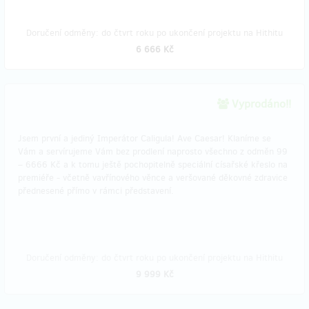
Doručení odměny: do čtvrt roku po ukončení projektu na Hithitu
6 666 Kč
Vyprodáno!!
Jsem první a jediný Imperátor Caligula! Ave Caesar! Klaníme se
Vám a servírujeme Vám bez prodlení naprosto všechno z odměn 99
– 6666 Kč a k tomu ještě pochopitelně speciální císařské křeslo na
premiéře - včetně vavřínového věnce a veršované děkovné zdravice
přednesené přímo v rámci představení.
Doručení odměny: do čtvrt roku po ukončení projektu na Hithitu
9 999 Kč