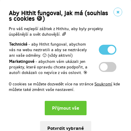
Anna Roubínková
Aby Hithit fungoval, jak má (souhlas
Přispěno částkou
s cookies 🍪)
999 Kč
Pro váš nejlepší zážitek z Hithitu, aby byly projekty
20.6.2013
úspěšnější a svět duhovější. 🌈
Chci si to užít jako první! S potěšením Vám naservírujeme lístek
Technické
- aby Hithit fungoval, abychom
na slavnostní premiéru a exkluzivní popremiérovou afterparty.
vás na webu neztratili a aby se neztrácely
Pokud by Vám premiéra…
ani vaše odměny. 🙂 (vždy aktivní)
Marketingové
- abychom vám ukázali jen
Jakub Plášil
projekty, které opravdu chcete podpořit, a
autoři dokázali co nejvíce z vás oslovit. 🎯
Přispěno částkou
O cookies se můžete dozvedět více na stránce
Soukromí
kde
můžete také změnit vaše nastavení.
18.6.2013
Jana Dostalova
Přispěno částkou