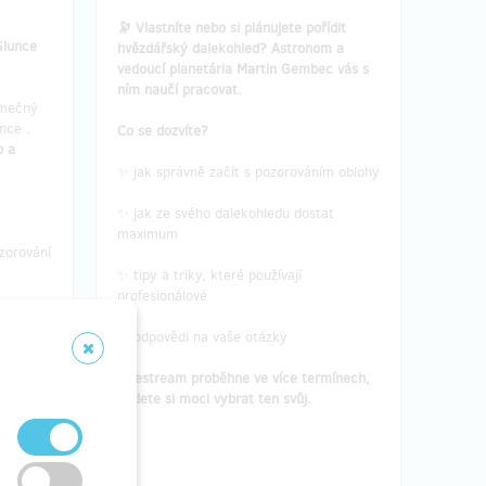
🔭 Vlastníte nebo si plánujete pořídit
Slunce
hvězdářský dalekohled? Astronom a
vedoucí planetária Martin Gembec vás s
ním naučí pracovat.
imečný
unce
.
Co se dozvíte?
o a
✨ jak správně začít s pozorováním oblohy
✨ jak ze svého dalekohledu dostat
maximum
zorování
✨ tipy a triky, které používají
profesionálové
é pro
če
✨ odpovědi na vaše otázky
opravu
Livestream proběhne ve více termínech,
budete si moci vybrat ten svůj.