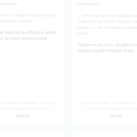
ká témata
noční oblohy“
te si z nabídky film podle svého
✨ během streamu se můžete zep
 časových možností
zkušeného astronoma Martina G
na vše, co vás o vesmíru a pozor
e vtáhnout do příběhu a zažijte
zajímá
ní, na které nezapomenete.
Vydejte se na cestu, na jejímž ko
budete rozumět hvězdné obloze.
ní odměny: e-mailem, do měsíce
Doručení odměny: e-mailem, do
ukončení projektu na Hithitu
po ukončení projektu na Hit
500 Kč
700 Kč