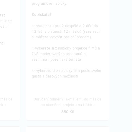
programové nabídky.
Co získáte?
tat
embece
✨ vstupenku pro 2 dospělé a 2 děti do
ování
12 let s platností 12 měsíců (rezervaci
si můžete vytvořit pár dní předem)
nci
✨vyberete si z nabídky projekce filmů a
živě moderovaných programů na
vesmírná i pozemská témata
✨ vyberete si z nabídky film podle svého
gusta a časových možností
 měsíce
Doručení odměny: e-mailem, do měsíce
hitu
po ukončení projektu na Hithitu
850 Kč