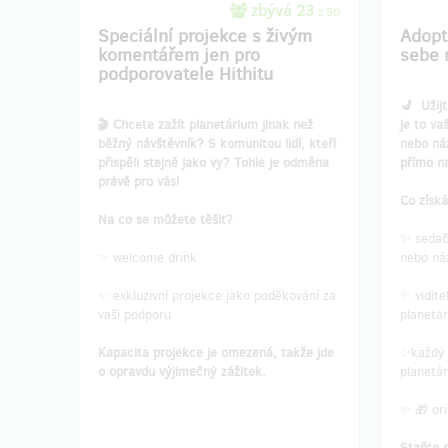
zbývá 23
z 50
Speciální projekce s živým
Adopt
komentářem jen pro
sebe 
podporovatele Hithitu
💺 Užijt
🎬 Chcete zažít planetárium jinak než
je to va
běžný návštěvník? S komunitou lidí, kteří
nebo náz
přispěli stejně jako vy? Tohle je odměna
přímo n
právě pro vás!
Co získ
Na co se můžete těšit?
✨ sedač
✨ welcome drink
nebo ná
✨ exkluzivní projekce jako poděkování za
✨ vidite
vaši podporu
planetár
Kapacita projekce je omezená, takže jde
✨každý 
o opravdu výjimečný zážitek.
planetár
✨ 🎁 ori
Staňte 