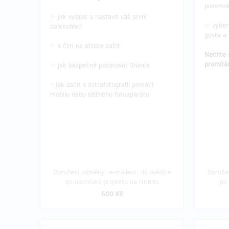
pozems
✨ jak vybrat a nastavit váš první
✨ vybere
dalekohled
gusta a
✨ s čím na obloze začít
Nechte s
promítá
✨ jak bezpečně pozorovat Slunce
✨jak začít s astrofotografií pomocí
mobilu nebo běžného fotoaparátu
Doručení odměny: e-mailem, do měsíce
Doruče
po ukončení projektu na Hithitu
po 
500 Kč