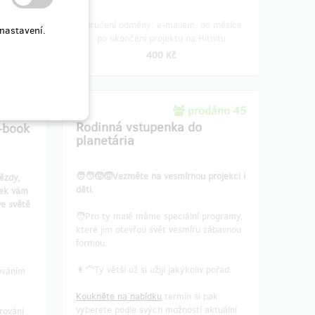
o měsíce
Doručení odměny: e-mailem, do měsíce
nastavení.
hitu
po ukončení projektu na Hithitu
400 Kč
293
prodáno 45
z 300
Rodinná vstupenka do
-book
planetária
🧑‍🧑‍🧒‍🧒Vezměte na vesmírnou projekci i
ězdy,
děti.
ček vám
ve světě
🧑Pro ty malé máme speciální programy,
které jim otevřou svět vesmíru zábavnou
formou.
👩‍🦰Ty větší už si užijí jakýkoliv pořad.
ováním
Koukněte na nabídku
termín si pak
vyberete podle svých možností aktuální
rování