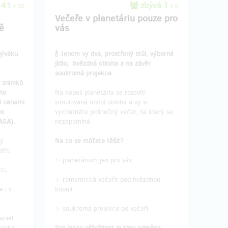
 41
zbývá 1
z 50
z 5
Večeře v planetáriu pouze pro
ě
vás
býváku
🍾 Jenom vy dva, prostřený stůl, výborné
jídlo, hvězdná obloha a na závěr
soukromá projekce
.
h snímků
ho
Na kopuli planetária se rozsvítí
i cenami
simulovaná noční obloha a vy si
bo
vychutnáte jedinečný večer, na který se
ASA).
nezapomíná.
ný
Na co se můžete těšit?
běh.
✨ planetárium jen pro vás
ci,
✨ romantická večeře pod hvězdnou
 i v
kopulí
✨ soukromá projekce po večeři
aniel
runka
Pro jakou příležitost je tato odměna