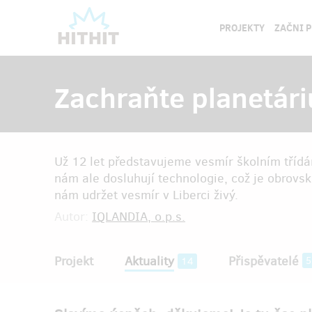
PROJEKTY
ZAČNI 
Zachraňte planetári
Už 12 let představujeme vesmír školním třídám
nám ale dosluhují technologie, což je obrovs
nám udržet vesmír v Liberci živý.
Autor:
IQLANDIA, o.p.s.
Projekt
Aktuality
Přispěvatelé
5
14