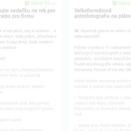
zbývá 33
zbývá
z 42
ujte sedačku na rok pro
Velkoformátová
nebo pro firmu
astrofotografie na plátn
e si ten pocit, kdy si sednete… a
🖼️ Vesmírná galerie ve vašem o
še místo. Vaše jméno, přezdívka a
nebo kanceláři
ev či logo firmy, bude uvedeno
a sedačce.
Pořiďte si jeden z 11 exkluzivníc
špičkových astrofotografů z naše
áte?
planetária, oceněných prestižním
Česká astrofotografie měsíce ne
ku se svým jménem/přezdívkou
Astronomy Picture of the Day (N
zvem firmy na jeden rok
Každý snímek zachycuje jedineč
lný projev podpory našeho
okamžik a vypráví svůj vlastní pří
ia
✨ fotografie byly pořízeny v Liber
návštěvník uvidí, kdo pomohl
Jablonci nad Nisou, Jizerkách,
iu získat nový projekční systém
Krkonoších, na Šumavě a dokonce
USA
ginální dárek
✨ autory jsou: Martin Gembec, D
se na rok součástí našeho
Kurtin, Jakuba Kuřák a Matěj Me