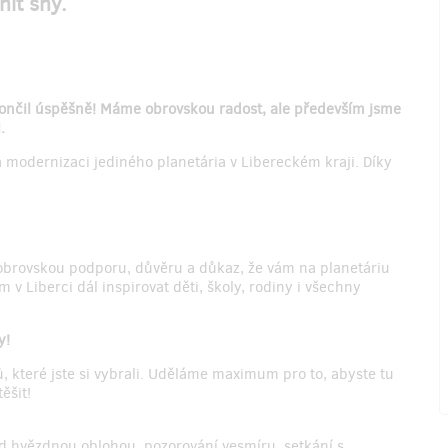
nit sny.
končil úspěšně! Máme obrovskou radost, ale především jsme
i.
 modernizaci jediného planetária v Libereckém kraji. Díky
obrovskou podporu, důvěru a důkaz, že vám na planetáriu
v Liberci dál inspirovat děti, školy, rodiny i všechny
y!
 které jste si vybrali. Uděláme maximum pro to, abyste tu
ěšit!
 pod hvězdnou oblohou, pozorování vesmíru, setkání s