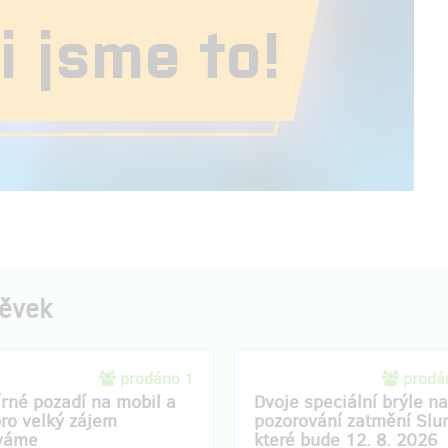
pěvek
prodáno 1
prodá
rné pozadí na mobil a
Dvoje speciální brýle na
pro velký zájem
pozorování zatmění Slu
váme
které bude 12. 8. 2026