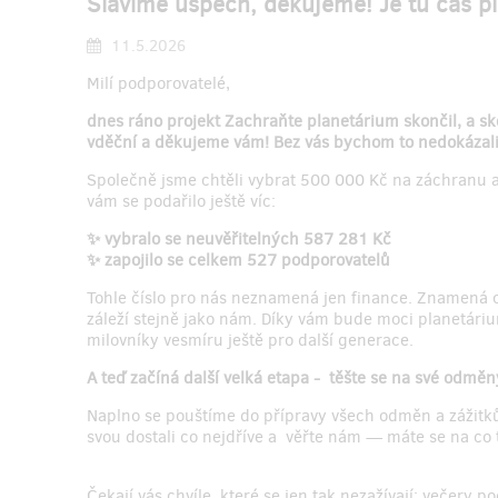
Slavíme úspěch, děkujeme! Je tu čas pl
11.5.2026
Milí podporovatelé,
dnes ráno projekt Zachraňte planetárium skončil, a s
vděční a děkujeme vám! Bez vás bychom to nedokázal
Společně jsme chtěli vybrat 500 000 Kč na záchranu a
vám se podařilo ještě víc:
✨ vybralo se neuvěřitelných 587 281 Kč
✨ zapojilo se celkem 527 podporovatelů
Tohle číslo pro nás neznamená jen finance. Znamená 
záleží stejně jako nám. Díky vám bude moci planetárium 
milovníky vesmíru ještě pro další generace.
A teď začíná další velká etapa - těšte se na své odměn
Naplno se pouštíme do přípravy všech odměn a zážitků,
svou dostali co nejdříve a věřte nám — máte se na co t
Čekají vás chvíle, které se jen tak nezažívají: večery