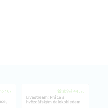
no 167
zbývá 44
z 50
Livestream: Práce s
nce,
hvězdářským dalekohledem