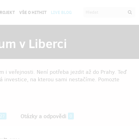
PROJEKT
VŠE O HITHIT
LIVE BLOG
um v Liberci
 i veřejnosti. Není potřeba jezdit až do Prahy. Teď
ká investice, na kterou sami nestačíme. Pomozte
Otázky a odpovědi
27
0