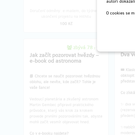
autoři dokázali
Doručení odměny: e-mailem, do týdne po
Doruče
O cookies se m
ukončení projektu na Hithitu
po 
100 Kč
zbývá 78
z 100
Dva v
Jak začít pozorovat hvězdy –
e-book od astronoma
🎟️ Klas
obklopi
📘 Chcete se naučit pozorovat hvězdnou
předsta
oblohu, ale nevíte, kde začít? Tohle je
vaše šance!
Co získ
Vedoucí planetária a zkušený astronom
✨ dva v
Martin Gembec připravil praktického
(rezerva
průvodce, který vás krok za krokem
předem
provede prvními pozorováními tak, abyste
mohli začít vesmír objevovat hned.
✨nabízím
moderov
Co v e-booku najdete?