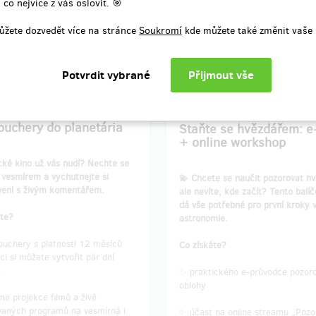
 co nejvíce z vás oslovit. 🎯
ní odměny: e-mailem, do měsíce
Doručení odměny: Zásilkovna, d
ůžete dozvedět více na stránce
Soukromí
kde můžete také změnit vaše 
ukončení projektu na Hithitu
po ukončení projektu na Hit
200 Kč
300 Kč
prodáno 97
zbývá 
ouchery do planetária
Staňte se hvězdářem: e
+ online workshop
ické kino už vás nudí? Nechte se
t vesmírem a vychutnejte si
💫 Chcete se naučit pozorovat hv
vení s živým komentářem.
ale nevíte, kde začít? Tento balí
dá vše potřebné pro první kroky 
áte?
astronomie.
ouchery s platností 12 měsíců
Co získáte?
ci si můžete vytvořit pár dní
)
✨ praktického e-průvodce pozor
oblohy
e projekce filmů a živě
aných programů na vesmírná i
✨ účast na online streamu „Pozo