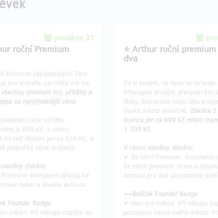
pěvek
prodáno 31
pro
hur roční Premium
⭐ Arthur roční premium
dva
se Premium zakladatelem! Tato
e pro srdcaře, co chtějí mít po
Co si budem, ve dvou se to hraje l
k všechny premium hry, příběhy a
Překvapte druhým předplatným 
kapse za nejvýhodnější cenu
.
lásku, kamaráda nebo tátu a obje
česká města společně.
Získáte 2
tandardní cena ročního
licence jen za 999 Kč místo stan
tného je 850 Kč. V rámci
1 700 Kč.
 ho teď získáte jen za 650 Kč, a
ě podpoříte vznik projektu.
V rámci odměny získáte:
✔ 2x roční Premium: Kompletní p
 odměny získáte:
ke všem premium hrám a obsah
 Premium: Kompletní přístup ke
Arthura pro dva samostatné profi
emium hrám a obsahu Arthura.
++Balíček Founder Badge:
ek Founder Badge:
✔ Hlas pro město: Při nákupu na
pro město: Při nákupu napište do
poznámky název svého města. P