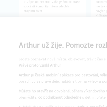
✔ Zápis do historie: Vaše jméno se stane
poznámk
součástí komunity, která vdechla
mu tak v
projektu život.
nových 
✔ Status
aplikaci
nesmaza
✔ Čestn
zapsáno
Arthur.
Arthur už žije. Pomozte ro
Doručení odměny: e-mailem, do týdne po
Doručen
Jedete poznávat nová místa, objevovat, trávit čas s l
ukončení projektu na Hithitu
u
Právě proto vznikl Arthur.
290 Kč
Arthur je česká mobilní aplikace pro cestování, výl
poradí, co se právě děje, nabídne tipy na výlety a po
prodáno 0
Můžete ho otevřít na dovolené, během víkendového 
⭐ Arthur roční prémium pro
⭐ Zak
celou rodinu
— Fou
přemýšlíte,
co
podniknout odpoledne
s dětmi, přátel