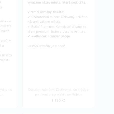
u
vyrazíme název města, které podpoříte.
ly.
V rámci odměny získáte:
✔ Sběratelská mince: Číslovaný unikát s
o měsíce
Doručení odměny: Zásilkovna, do měsíce
pište do
názvem vašeho města.
hitu
po ukončení projektu na Hithitu
omůžete
✔ Roční Premium: Kompletní přístup ke
 nálož
všem premium hrám a obsahu Arthura.
4 990 Kč
​✔ ++Balíček Founder Badge
profil v
l a
Zaslání odměny je v ceně.
e.
 24
zbývá 1
z 25
z 1
e navždy
ry
⭐ Památeční první
rojektu
zakladatelská mince projektu
#1
stným
o vzniku.
Staňte se vlastníkem historicky první
zakladatelské mince
, která byla pro
týdne po
Doručení odměny: Zásilkovna, do měsíce
hura,
Arthur vyražena. Existuje celá kolekce
tu
po ukončení projektu na Hithitu
íte, jak
mincí Arthur světa, ale jen jedna nese
izuální
číslo #1.
1 190 Kč
ště před
Tato mince z edice Founder 2026 není