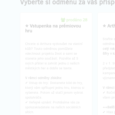
Vyberte si odměnu za váš přís
prodáno 28
⭐ Vstupenka na prémiovou
⭐ Art
hru
Staňte 
Chcete si Arthura vyzkoušet na vlastní
odměna j
kůži? Touto odměnou pomůžete
celý ro
vdechnout projektu život a sami se
šifry v 
stanete jeho součástí. Pozvěte až 5
svých přátel si zahrát jednu z našich
2 v 1: S
městkých her a dobře se bavte.
předpla
kampaně
V rámci odměny získáte:
významn
✔ Vstup do hry: Dostanete kód do hry,
který vám spřítupní jednu hru, kterou si
V rámci
vyberete. Potom už stačí jenom vybrat
✔ Roční
spoluhráče.
všem pr
✔ Veřejné uznání: Prohlásíme vás za
spoluzakladatele na našich sociálních
++Balíč
sítích.
✔ Hlas 