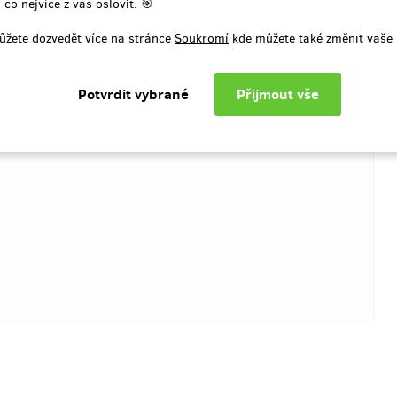
 co nejvíce z vás oslovit. 🎯
 v seznamu zakladatelů projektu
Více
(Velikost a střih trička vyřešíme 
ůžete dozvedět více na stránce
Soukromí
kde můžete také změnit vaše 
mailem po skončení kampaně. Za
t a střih trička vyřešíme e-
odměny je v ceně.)
po kampani.
Zaslání odměny je v
í odměny: Zásilkovna, do měsíce
Doručení odměny: Zásilkovna, d
ukončení projektu na Hithitu
po ukončení projektu na Hit
1 499 Kč
1 690 Kč
zbývá 50
zbý
z 50
vořte trasu z hádanek a
⭐ Zakladatelská mince: 
te (nejen) přátele
série #2–#9
e v mapě Arthura vlastní sérii
Existuje jen jedna série mincí, kt
k
– třeba na svých oblíbených
mít navždy výsadní postavení – t
– které propojíte do zábavné
jednociferným číslem.
Tato odmě