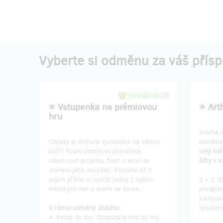
získáte doživotní Premium pro 2 osoby a
trasy. V
Arthur vás bude v kapse provázet
rodinu n
napořád. Odemkněte si všechny
Arthur
současné i budoucí hry a další obsah
,
které v aplikaci kdy vytvoříme.
V rámci
✔ Autors
Vyberte si odměnu za váš přís
V rámci odměny získáte:
trasu.
✔ 2x doživotní Premium: Neomezený a
✔ Profil
kompletní přístup ke všem premium hrám
přímo v 
a obsahu Arthura pro vás a někoho
✔ Plaket
prodáno 28
blízkého.
vaši roli.
⭐ Vstupenka na prémiovou
⭐ Art
✔ Pamětní plaketa: Fyzický symbol
✔ Found
hru
vašeho přispění s poděkováním.
unikátní
✔ 2x Founder tričko: Limitovaná edice s
✔ Roční
Staňte 
unikátním číslem, které se neopakuje. Vy
všem pr
Chcete si Arthura vyzkoušet na vlastní
odměna j
i váš parťák tak budete mít každý své
✔
++Bal
kůži? Touto odměnou pomůžete
celý ro
číslo!
vdechnout projektu život a sami se
šifry v 
✔
++Balíček Founder Badge
(Hádanky
stanete jeho součástí. Pozvěte až 5
trička v
svých přátel si zahrát jednu z našich
2 v 1: S
(Velikosti triček a údaje pro plaketu
odměny 
městkých her a dobře se bavte.
předpla
vyřešíme e-mailem po kampani. Zaslání
kampaně
odměny je v ceně.)
V rámci odměny získáte:
významn
✔ Vstup do hry: Dostanete kód do hry,