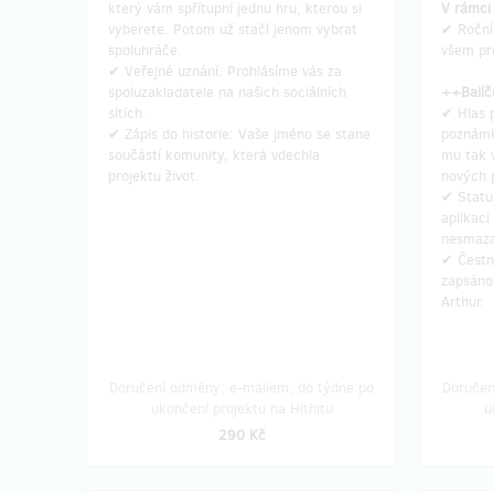
který vám spřítupní jednu hru, kterou si
V rámci
vyberete. Potom už stačí jenom vybrat
✔ Roční
spoluhráče.
všem pr
✔ Veřejné uznání: Prohlásíme vás za
Doručení odměny: Zásilkovna, do měsíce
Doruče
spoluzakladatele na našich sociálních
++Balíč
po ukončení projektu na Hithitu
roku 
sítích.
✔ Hlas 
✔ Zápis do historie: Vaše jméno se stane
poznámk
4 690 Kč
součástí komunity, která vdechla
mu tak v
projektu život.
nových 
✔ Status
aplikaci
zbývá 24
z 25
nesmaza
🏢 Staňte se mecenášem
⭐ Tri
✔ Čestn
Arthura
zapsáno
Arthur.
Buďte (n
Chytil vás Arthurův dobrodružný svět za
držitele
vaše hravé srdce? Podpořte vznik
opustí n
Arthura, staňte se mecenášem a
jen jede
Doručení odměny: e-mailem, do týdne po
Doručen
zanechte svou stopu přímo v jeho
majitel 
ukončení projektu na Hithitu
u
základech.
Vaše jméno bude navždy zářit
komunitě
v Síni slávy v hlavním menu aplikace – na
napodob
290 Kč
místě, které uvidí každý, kdo vstoupí do
našeho světa
V rámci