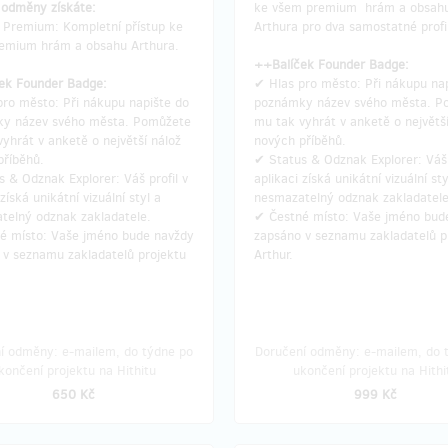
odměny je v ceně.)
 odměny získáte:
ke všem premium hrám a obsah
 Premium: Kompletní přístup ke
Arthura pro dva samostatné profi
emium hrám a obsahu Arthura.
++Balíček Founder Badge:
ní odměny: Zásilkovna, do čtvrt
Doručení odměny: Zásilkovna, d
ek Founder Badge:
✔ Hlas pro město: Při nákupu na
po ukončení projektu na Hithitu
po ukončení projektu na Hit
pro město: Při nákupu napište do
poznámky název svého města. P
y název svého města. Pomůžete
mu tak vyhrát v anketě o největší
4 790 Kč
4 990 Kč
yhrát v anketě o největší nálož
nových příběhů.
příběhů.
✔ Status & Odznak Explorer: Váš 
 & Odznak Explorer: Váš profil v
aplikaci získá unikátní vizuální sty
 získá unikátní vizuální styl a
nesmazatelný odznak zakladatel
zbývá 1
zbývá
z 1
telný odznak zakladatele.
✔ Čestné místo: Vaše jméno bud
čko Arthur č. #1
🏢 Mecenáš (sponzor) h
é místo: Vaše jméno bude navždy
zapsáno v seznamu zakladatelů p
 v seznamu zakladatelů projektu
Arthur.
aše) jednička. Staňte se
Jako Mecenáš hry se stanete če
m historicky prvního trička, které
sponzorem jedné z her a získáte
aši dílnu.
Existují stovky kusů, ale
jedinečný pohled do zákulisí jejíh
n nese číslo #1.
Jako čestný
í odměny: e-mailem, do týdne po
Doručení odměny: e-mailem, do 
tohoto unikátu získáváte v
Nahlédnete nejen do kuchyně Art
končení projektu na Hithitu
ukončení projektu na Hithi
 doživotní uznání, které nelze
ale doslova až pod pokličku –
uvid
it.
vzniká scénář, plánuje se trasa i v
650 Kč
999 Kč
podoba hry.
A samozřejmě si ji je
 odměny získáte:
ostatními zahrajete v exkluzivní