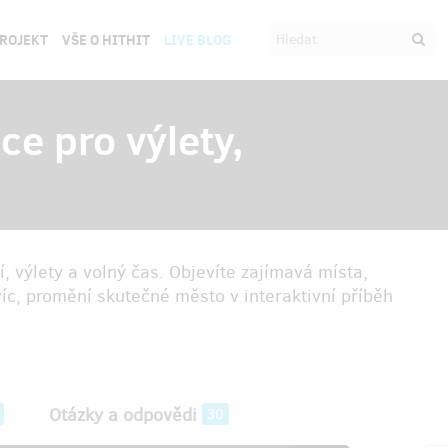
PROJEKT
VŠE O HITHIT
LIVE BLOG
ce pro výlety,
, výlety a volný čas. Objevíte zajímavá místa,
víc, promění skutečné město v interaktivní příběh
Otázky a odpovědi
30