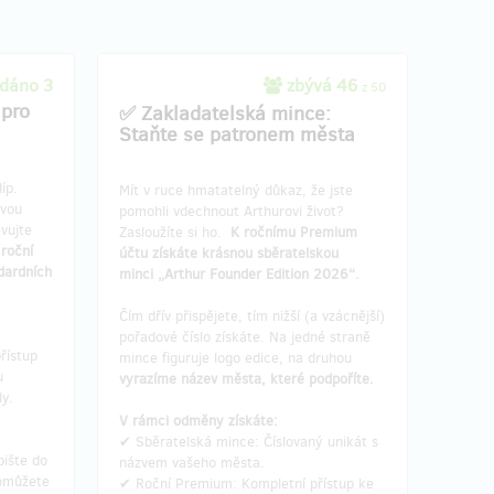
dáno 3
zbývá 46
z 50
 pro
✅ Zakladatelská mince:
Staňte se patronem města
íp.
Mít v ruce hmatatelný důkaz, že jste
svou
pomohli vdechnout Arthurovi život?
vujte
Zasloužíte si ho.
K ročnímu Premium
 roční
účtu získáte krásnou sběratelskou
dardních
minci „Arthur Founder Edition 2026“.
Čím dřív přispějete, tím nižší (a vzácnější)
pořadové číslo získáte. Na jedné straně
řístup
mince figuruje logo edice, na druhou
u
vyrazíme název města, které podpoříte.
ly.
V rámci odměny získáte:
✔ Sběratelská mince: Číslovaný unikát s
pište do
názvem vašeho města.
omůžete
✔ Roční Premium: Kompletní přístup ke