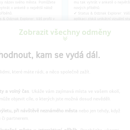
y název svého města. Pomůžete
mu tak vyhrát v anketě o největší
yhrát v anketě o největší nálož
nových příběhů.
příběhů.
✔ Status & Odznak Explorer: Váš 
 & Odznak Explorer: Váš profil v
aplikaci získá unikátní vizuální sty
 získá unikátní vizuální styl a
nesmazatelný odznak zakladatel
Zobrazit všechny odměny
telný odznak zakladatele.
✔ Čestné místo: Vaše jméno bud
é místo: Vaše jméno bude navždy
zapsáno v seznamu zakladatelů p
 v seznamu zakladatelů projektu
Arthur.
zhodnout, kam se vydá dál.
í odměny: e-mailem, do týdne po
Doručení odměny: e-mailem, do 
idmi, které máte rádi, a něco společně zažít.
končení projektu na Hithitu
ukončení projektu na Hithi
650 Kč
999 Kč
ety a volný čas
. Ukáže vám zajímavá místa ve vašem okolí,
může objevit cíle, o kterých jste možná dosud nevěděli.
zbývá 242
zbývá
z 250
výletu, při návštěvě neznámého města
nebo jen tehdy, když
ladatelské tričko Arthur
✅ Staňte se součástí t
nder Edition 2026
formuj hry s námi
i či partnerem.