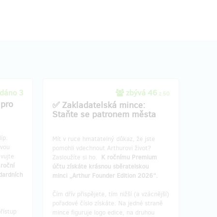
Founder
Na každé tričko navíc natiskneme název
vašeho města.
Získáte tak sběratelský
 vašeho
kousek, který dokládá, že stojíte u zrodu
ský
Arthura od úplného počátku.
ný zrod
V rámci odměny získáte:
✔ Tričko z první desítky: Unikátní kus s
číslem #2 až #10 a názvem vašeho
 kus s
města.
dáno 3
zbývá 46
z 50
pu).
✔ Sběratelská karta: Fyzický doklad o
 pro
✅ Zakladatelská mince:
vrzení
autenticitě s podpisy týmu.
Staňte se patronem města
✔ Roční Premium: Kompletní přístup ke
ce s
všem premium hrám a obsahu Arthura.
jete,
✔
++Balíček Founder Badge
íp.
Mít v ruce hmatatelný důkaz, že jste
lo
svou
pomohli vdechnout Arthurovi život?
(Střih a velikost trička vyřešíme e-
vujte
Zasloužíte si ho.
K ročnímu Premium
tup ke
mailem po skončení kampaně. Zaslání
 roční
účtu získáte krásnou sběratelskou
thura.
odměny je v ceně.)
dardních
minci „Arthur Founder Edition 2026“.
Čím dřív přispějete, tím nižší (a vzácnější)
e-
pořadové číslo získáte. Na jedné straně
slání
řístup
mince figuruje logo edice, na druhou