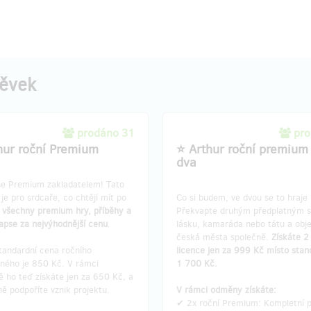
ytvoříte zážitek pro přátele,
zajistí jednu z 8 vzácných mincí 
ebo kolegy i další tisíce uživatelů
Edition 2026 s ražbou #2 až #9.
a.
Každá mince navíc ponese název
 odměny získáte:
města.
Získáte unikátní sběratel
tví: Návrh hádanek/šifer pro
artefakt, který zachycuje samot
pěvek
světa Arthura.
: Vlastní vizitka s portrétem
trase. Navždy.
V rámci odměny získáte:
a: Hliníkový artefakt potvrzující
✔ Mince z první desítky: Unikátní
prodáno 31
pro
číslem #2 až #9 (dle pořadí náku
hur roční Premium
⭐ Arthur roční premium
er Tričko: Limitovaná edice s
✔ Certifikát pravosti: Fyzické pot
dva
m číslem, které se neopakuje.
unikátnosti s podpisy autorů.
 Premium: Kompletní přístup ke
✔ Founder Tričko: Limitovaná edi
se Premium zakladatelem! Tato
emium hrám a obsahu Arthura.
vlastním číslem – čím dříve přispě
e pro srdcaře, co chtějí mít po
Co si budem, ve dvou se to hraje l
íček Founder Badge
tím nižší (vzácnější) pořadové čís
k všechny premium hry, příběhy a
Překvapte druhým předplatným 
získáte..
kapse za nejvýhodnější cenu
.
lásku, kamaráda nebo tátu a obje
 schvaluje tým Arthur. Velikost
✔ Roční Premium: Kompletní přís
česká města společně.
Získáte 2
yřešíme e-mailem. Zaslání
všem premium hrám a obsahu Ar
tandardní cena ročního
licence jen za 999 Kč místo stan
je v ceně.)
✔
++Balíček Founder Badge
tného je 850 Kč. V rámci
1 700 Kč.
 ho teď získáte jen za 650 Kč, a
(Velikost a střih trička vyřešíme 
ě podpoříte vznik projektu.
V rámci odměny získáte:
mailem po skončení kampaně. Za
✔ 2x roční Premium: Kompletní p