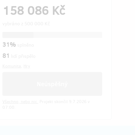
158 086 Kč
vybráno z
500 000 Kč
31%
splněno
81
lidí přispělo
Komunita
,
Hry
Neúspěšný
Všechno, nebo nic.
Projekt skončil 9.7.2026 v
07:00.