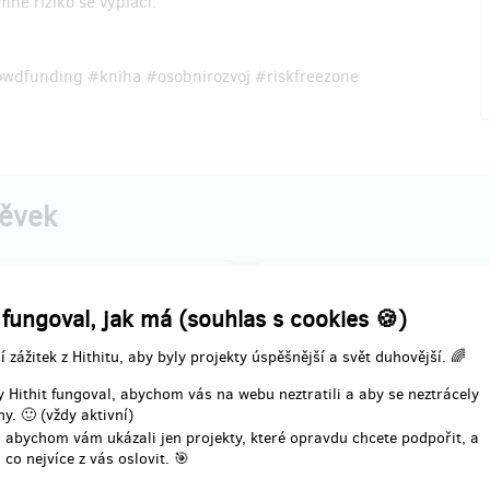
mné riziko se vyplácí.
dfunding #kniha #osobnirozvoj #riskfreezone
pěvek
prodáno 24
pro
 fungoval, jak má (souhlas s cookies 🍪)
Sapiens AI – jen kniha
Jdu do toho – členství v
í zážitek z Hithitu, aby byly projekty úspěšnější a svět duhovější. 🌈
sk knihy Homo Sapiens AI –
1× výtisk knihy Homo Sapiens AI
 Hithit fungoval, abychom vás na webu neztratili a aby se neztrácely
e mezi člověkem a digitálním
už knihu máš a nechceš jí být zav
y. 🙂 (vždy aktivní)
umělé inteligence
napiš to do poznámky;)
 abychom vám ukázali jen projekty, které opravdu chcete podpořit, a
d k věci. Kniha, žádné bonusy –
+ členství v klubu Homo Sapiens
 co nejvíce z vás oslovit. 🎯
hno, co potřebuješ, najdeš uvnitř.
členství