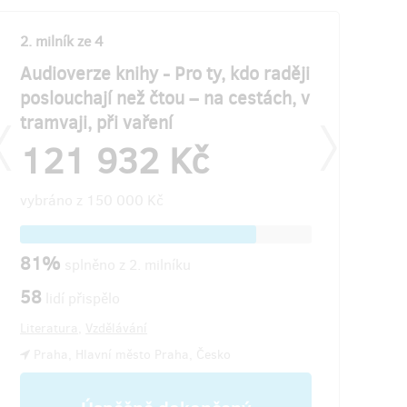
2. milník ze 4
3. milník ze 4
Audioverze knihy - Pro ty, kdo raději
Kniha do kn
poslouchají než čtou – na cestách, v
tisíc výtisk
í
tramvaji, při vaření
Kam by se j
121 932 Kč
121 9
vybráno z
150 000 Kč
vybráno z
180
81%
67%
splněno z 2. milníku
splněno 
58
lidí přispělo
Literatura
,
Vzdělávání
Praha, Hlavní město Praha, Česko