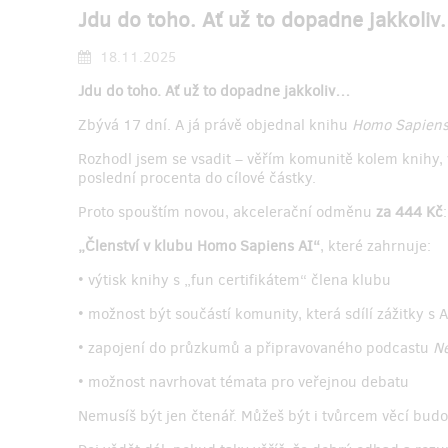
Jdu do toho. Ať už to dopadne jakkoli
18.11.2025
Jdu do toho. Ať už to dopadne jakkoliv…
Zbývá 17 dní. A já právě objednal knihu
Homo Sapiens
Rozhodl jsem se vsadit – věřím komunitě kolem knihy, 
poslední procenta do cílové částky.
Proto spouštím novou, akcelerační odměnu
za 444 Kč
:
„Členství v klubu Homo Sapiens AI“
, které zahrnuje:
• výtisk knihy s „fun certifikátem“ člena klubu
• možnost být součástí komunity, která sdílí zážitky s A
• zapojení do průzkumů a připravovaného podcastu
Ne
• možnost navrhovat témata pro veřejnou debatu
Nemusíš být jen čtenář. Můžeš být i tvůrcem věcí bud