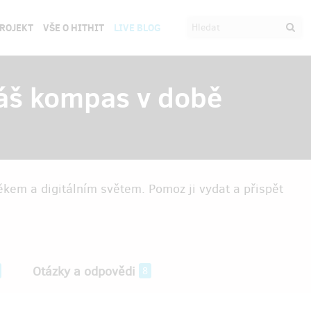
PROJEKT
VŠE O HITHIT
LIVE BLOG
náš kompas v době
kem a digitálním světem. Pomoz ji vydat a přispět
Otázky a odpovědi
8