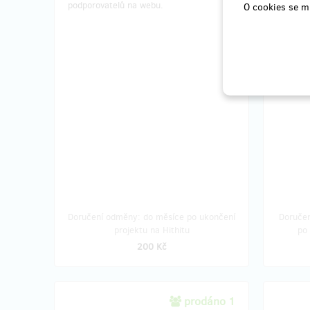
podporovatelů na webu.
Včetně Q
O cookies se m
samotn
Doprava 
Doručení odměny: do měsíce po ukončení
Doručen
projektu na Hithitu
po 
200 Kč
prodáno 1