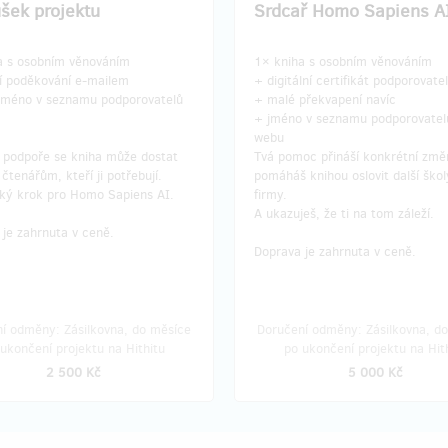
šek projektu
Srdcař Homo Sapiens A
a s osobním věnováním
1× kniha s osobním věnováním
í poděkování e-mailem
+ digitální certifikát podporovate
 jméno v seznamu podporovatelů
+ malé překvapení navíc
+ jméno v seznamu podporovatel
webu
é podpoře se kniha může dostat
Tvá pomoc přináší konkrétní změ
 čtenářům, kteří ji potřebují.
pomáháš knihou oslovit další škol
lký krok pro Homo Sapiens AI.
firmy.
A ukazuješ, že ti na tom záleží.
je zahrnuta v ceně.
Doprava je zahrnuta v ceně.
í odměny: Zásilkovna, do měsíce
Doručení odměny: Zásilkovna, d
ukončení projektu na Hithitu
po ukončení projektu na Hit
2 500 Kč
5 000 Kč