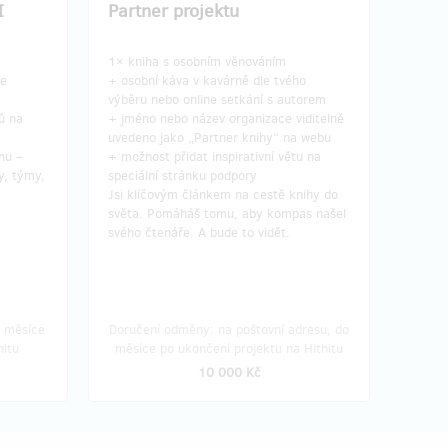
I
Partner projektu
1× kniha s osobním věnováním
le
+ osobní káva v kavárně dle tvého
výběru nebo online setkání s autorem
ů na
+ jméno nebo název organizace viditelně
uvedeno jako „Partner knihy“ na webu
nu –
+ možnost přidat inspirativní větu na
y, týmy,
speciální stránku podpory
Jsi klíčovým článkem na cestě knihy do
světa. Pomáháš tomu, aby kompas našel
svého čtenáře. A bude to vidět.
o měsíce
Doručení odměny: na poštovní adresu, do
hitu
měsíce po ukončení projektu na Hithitu
10 000 Kč