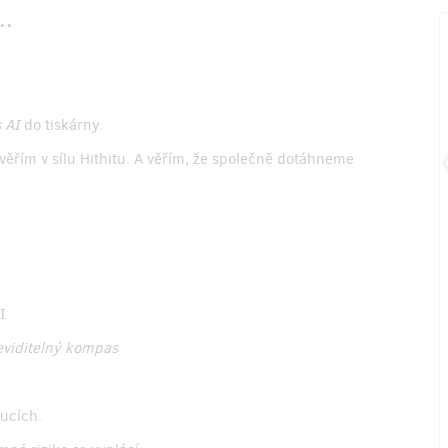
v…
1. milník ze 4
Vydání knihy - Dokázali jsme to.
Může vybojovat svoje místo na
 AI
do tiskárny.
slunci i bez velkého nakladatelstv
věřím v sílu Hithitu. A věřím, že společně dotáhneme
121 932 Kč
vybráno z
120 000 Kč
101%
splněno z 1. milníku
I
viditelný kompas
oucích.