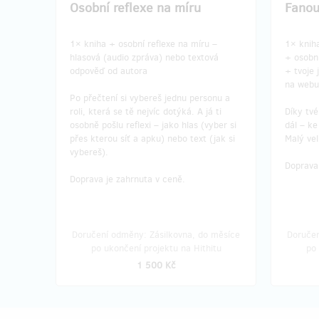
Osobní reflexe na míru
Fanou
1× kniha + osobní reflexe na míru –
1× knih
hlasová (audio zpráva) nebo textová
+ osobn
odpověď od autora
+ tvoje
na webu
Po přečtení si vybereš jednu personu a
roli, která se tě nejvíc dotýká. A já ti
Díky tv
osobně pošlu reflexi – jako hlas (vyber si
dál – ke
přes kterou síť a apku) nebo text (jak si
Malý ve
vybereš).
Doprava 
Doprava je zahrnuta v ceně.
Doručení odměny: Zásilkovna, do měsíce
Doručen
po ukončení projektu na Hithitu
po 
1 500 Kč