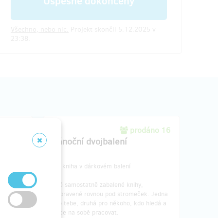
Úspěšně dokončený
Všechno, nebo nic.
Projekt skončil 5.12.2025 v
23:38.
dáno 3
prodáno 16
 klubu
Vánoční dvojbalení
 (pokud
2× kniha v dárkovém balení
alen,
Dvě samostatně zabalené knihy,
připravené rovnou pod stromeček. Jedna
 AI =
pro tebe, druhá pro někoho, kdo hledá a
chce na sobě pracovat.