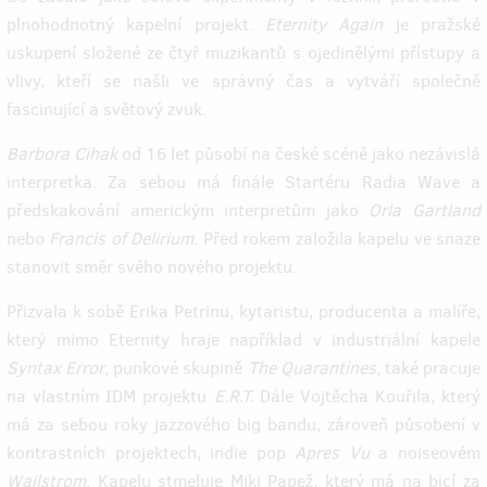
plnohodnotný kapelní projekt.
Eternity Again
je pražské
uskupení složené ze čtyř muzikantů s ojedinělými přístupy a
vlivy, kteří se našli ve správný čas a vytváří společně
fascinující a světový zvuk.
Barbora Cihak
od 16 let působí na české scéně jako nezávislá
interpretka. Za sebou má finále Startéru Radia Wave a
předskakování americkým interpretům jako
Orla Gartland
nebo
Francis of Delirium
. Před rokem založila kapelu ve snaze
stanovit směr svého nového projektu.
Přizvala k sobě Erika Petrinu, kytaristu, producenta a malíře,
který mimo Eternity hraje například v industriální kapele
Syntax Error
, punkové skupině
The Quarantines,
také pracuje
na vlastním IDM projektu
E.R.T.
Dále Vojtěcha Kouřila, který
má za sebou roky jazzového big bandu, zároveň působení v
kontrastních projektech, indie pop
Apres Vu
a noiseovém
Wailstrom
. Kapelu stmeluje Miki Papež, který má na bicí za