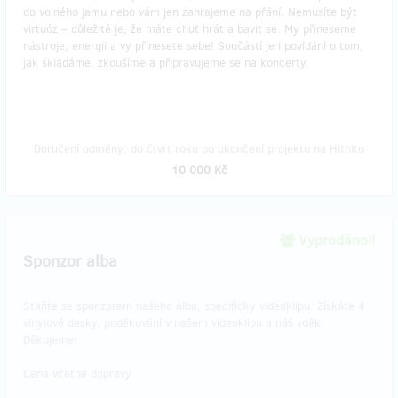
do volného jamu nebo vám jen zahrajeme na přání. Nemusíte být
virtuóz – důležité je, že máte chuť hrát a bavit se. My přineseme
nástroje, energii a vy přinesete sebe! Součástí je i povídání o tom,
jak skládáme, zkoušíme a připravujeme se na koncerty.
Doručení odměny: do čtvrt roku po ukončení projektu na Hithitu
10 000 Kč
Vyprodáno!!
Sponzor alba
Staňte se sponzorem našeho alba, specificky videoklipu. Získáte 4
vinylové desky, poděkování v našem videoklipu a náš vděk.
Děkujeme!
Cena včetně dopravy