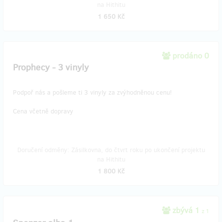
na Hithitu
1 650 Kč
prodáno 0
Prophecy - 3 vinyly
Podpoř nás a pošleme ti 3 vinyly za zvýhodněnou cenu!
Cena včetně dopravy
Doručení odměny: Zásilkovna, do čtvrt roku po ukončení projektu
na Hithitu
1 800 Kč
zbývá 1
z 1