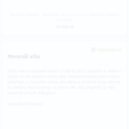
Doručení odměny: Zásilkovna, do čtvrt roku po ukončení projektu
na Hithitu
10 000 Kč
Vyprodáno!!
Mecenáš alba
Záleží vám na nezávislé hudbě a chtěli by jste ji podpořit ve velkém?
Staňte se mecenášem našeho alba. Dostanete poděkování v našem
videoklipu, 5 vinylových desek jako dárek a zaručený vstup zdarma
na všechny naše koncerty do konce roku. Váš příspěvek by nám
nesmírně pomohl. Děkujeme!
Cena včetně dopravy