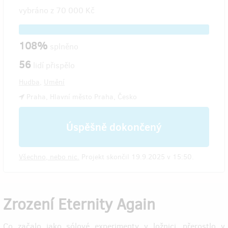
vybráno z
70 000 Kč
108%
splněno
56
lidí přispělo
Hudba
,
Umění
Praha, Hlavní město Praha, Česko
Úspěšně dokončený
Všechno, nebo nic.
Projekt skončil 19.9.2025 v 15:50.
Zrození Eternity Again
Co začalo jako sólové experimenty v ložnici, přerostlo v