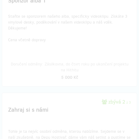
Sponzor alba 1
Staňte se sponzorem našeho alba, specificky videoklipu. Získáte 3
vinylové desky, poděkování v našem videoklipu a náš vděk.
Děkujeme!
Cena včetně dopravy
Doručení odměny: Zásilkovna, do čtvrt roku po ukončení projektu
na Hithitu
5 000 Kč
zbývá 2
z 3
Zahraj si s námi
Tohle je ta nejvíc osobní odměna, kterou nabízíme. Sejdeme se v
naší zkušebně, na Depu Hostivař, dáme vám náš setlist a pustíme se