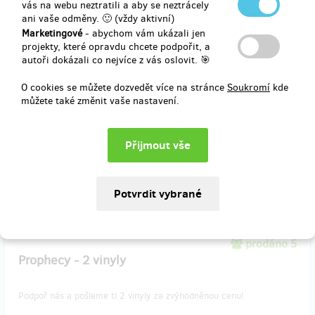
vás na webu neztratili a aby se neztrácely
prodáno 2
ani vaše odměny. 🙂 (vždy aktivní)
Prophecy - Vinyl + digitál
Marketingové
- abychom vám ukázali jen
projekty, které opravdu chcete podpořit, a
autoři dokázali co nejvíce z vás oslovit. 🎯
Podpoř nás a pošleme ti naše album ke stažení, i fyzickou vinylovou
desku!
O cookies se můžete dozvedět více na stránce
Soukromí
kde
můžete také změnit vaše nastavení.
Cena včetně dopravy
Doručení odměny: Zásilkovna, do čtvrt roku po ukončení projektu
na Hithitu
900 Kč
prodáno 5
Prophecy - 2 vinyly
Podpoř nás a pošleme ti 2 vinyly za zvýhodněnou cenu!