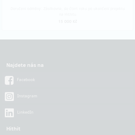
Doručení odměny: Zásilkovna, do čtvrt roku po ukončení projektu
na Hithitu
15 000 Kč
Najdete nás na
Facebook
Instagram
LinkedIn
Hithit