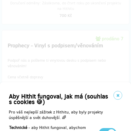
Doručení odměny: Zásilkovna, do čtvrt roku po ukončení projektu
na Hithitu
700 Kč
prodáno 7
Prophecy - Vinyl s podpisem/věnováním
Podpoř nás a pošleme ti vinylovou desku s podpisem nebo
věnováním!
Cena včetně dopravy
Aby Hithit fungoval, jak má (souhlas
Doručení odměny: Zásilkovna, do čtvrt roku po ukončení projektu
s cookies 🍪)
na Hithitu
Pro váš nejlepší zážitek z Hithitu, aby byly projekty
850 Kč
úspěšnější a svět duhovější. 🌈
Technické
- aby Hithit fungoval, abychom