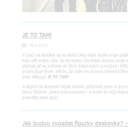
JE TO TAM!
18.6.2025
V noci na dnešek se to stalo! Díky Vám vyjde moje pát
Kdo mě znáte, víte, že do textu i do fotek dávám svo
dočkat až se začtete do těch bláznivých a možná i těž
prodlužuje život. Věřím, že Vám ho zrovna tahle knížka 
moc děkuju!
JE TO TAM!
A abych to alespoň nějak oslavil, připravil jsem si pr
tomu říkáme „beko pod plameny“ a bude to můj doposud 
posuďte sami 🙏🏻
Jak budou vypadat figurky deskovky? :