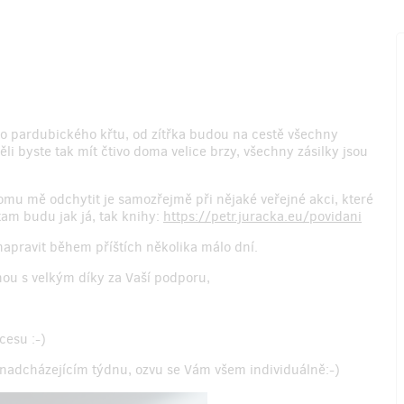
ho pardubického křtu, od zítřka budou na cestě všechny
ěli byste tak mít čtivo doma velice brzy, všechny zásilky jsou
k tomu mě odchytit je samozřejmě při nějaké veřejné akci, které
am budu jak já, tak knihy:
https://petr.juracka.eu/povidani
apravit během příštích několika málo dní.
nou s velkým díky za Vaší podporu,
cesu :-)
 nadcházejícím týdnu, ozvu se Vám všem individuálně:-)