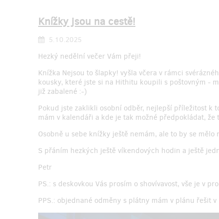
Knížky jsou na cestě!
5.10.2025
Hezký nedělní večer Vám přeji!
Knížka Nejsou to šlapky! vyšla včera v rámci svérázné
kousky, které jste si na Hithitu koupili s poštovným - m
již zabalené :-)
Pokud jste zaklikli osobní odběr, nejlepší příležitost 
mám v kalendáři a kde je tak možné předpokládat, že t
Osobně u sebe knížky ještě nemám, ale to by se mělo n
S přáním hezkých ještě víkendových hodin a ještě jed
Petr
PS.: s deskovkou Vás prosím o shovívavost, vše je v pro
PPS.: objednané odměny s plátny mám v plánu řešit v