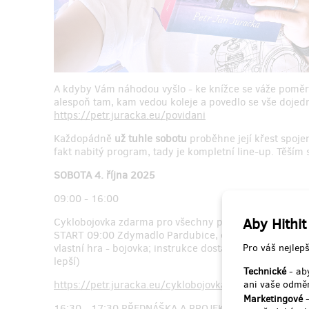
A kdyby Vám náhodou vyšlo - ke knížce se váže pomě
alespoň tam, kam vedou koleje a povedlo se vše dojed
https://petr.juracka.eu/povidani
Každopádně
už tuhle sobotu
proběhne její křest spoje
fakt nabitý program, tady je kompletní line-up. Těším 
SOBOTA 4. října 2025
09:00 - 16:00
Aby Hithit
Cyklobojovka zdarma pro všechny příchozí zájemce o h
START 09:00 Zdymadlo Pardubice, odtud společná vyj
Pro váš nejlepš
vlastní hra - bojovka; instrukce dostanete přímo na hra
lepší)
Technické
- aby
ani vaše odměn
https://petr.juracka.eu/cyklobojovka
Marketingové
-
16:30 - 17:30 PŘEDNÁŠKA A PROJEKCE FILMU 1000 Mile