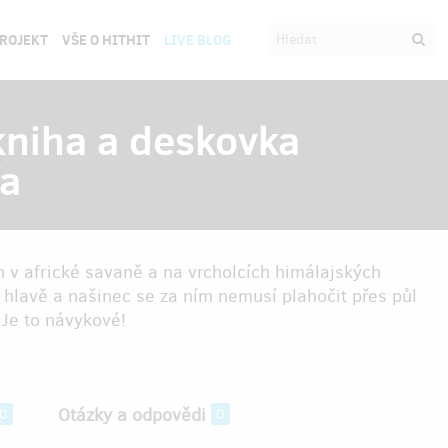
PROJEKT
VŠE O HITHIT
LIVE BLOG
 kniha a deskovka
fa
 v africké savaně a na vrcholcích himálajských
 hlavě a našinec se za ním nemusí plahočit přes půl
 Je to návykové!
Otázky a odpovědi
0
0