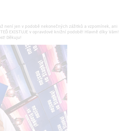
ž není jen v podobě nekonečných zážitků a vzpomínek, ani
D TEĎ EXISTUJE v opravdové knižní podobě! Hlavně díky Vám!
ost! Děkuju!