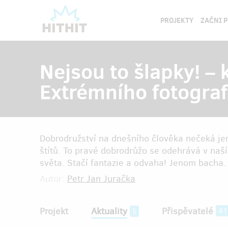
PROJEKTY
ZAČNI 
Nejsou to šlapky! –
Extrémního fotogra
Dobrodružství na dnešního člověka nečeká jen
štítů. To pravé dobrodrůžo se odehrává v naší
světa. Stačí fantazie a odvaha! Jenom bacha.
Autor:
Petr Jan Juračka
Projekt
Aktuality
Přispěvatelé
41
5