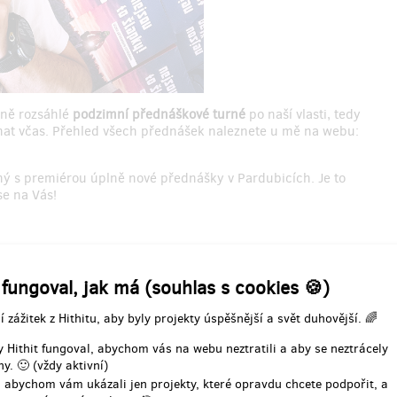
rně rozsáhlé
podzimní přednáškové turné
po naší vlasti, tedy
nat včas. Přehled všech přednášek naleznete u mě na webu:
ný s premiérou úplně nové přednášky v Pardubicích. Je to
se na Vás!
 fungoval, jak má (souhlas s cookies 🍪)
ezký společný čas v přírodě;
ížďka na Kunětickou horu, kde po našem příjezdu započne
í zážitek z Hithitu, aby byly projekty úspěšnější a svět duhovější. 🌈
dě; soutěží se individuálně i v družstvech (v týmech je to
 Hithit fungoval, abychom vás na webu neztratili a aby se neztrácely
y. 🙂 (vždy aktivní)
 abychom vám ukázali jen projekty, které opravdu chcete podpořit, a
s - Jan Kopka; Malý sál Domu hudby, Pardubice;