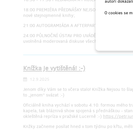
autoři dokázali
18:00 PREMIÉRA PŘEDNÁŠKY NEJSOU TO ŠLAPKY v Suko
O cookies se m
nové stejnojmenné knihy;
21:00 AUTOGRAMIÁDA A AFTERPARTY s kapelou Fredy & 
24:00 PŮLNOČNÍ ÚSTAV PRO UVÁDĚNÍ VĚCÍ NA PRAVOU M
uvolněná moderovaná diskuse všech hlavních hrdinů k
Knížka je vytištěná! :-)
12.9.2025
Jenom díky Vám se to včera stalo! Knížka Nejsou to šlapk
to „jenom“ svázat :-)
Oficiálně kniha vychází v sobotu 4.10. formou mého tr
kapela, tak bláznivá show spojená s přednáškou - stan
okleštěná repríza v pražské Lucerně :-)
https://petr.j
Knžky začneme posílat hned v tom týdnu po křtu, měli by