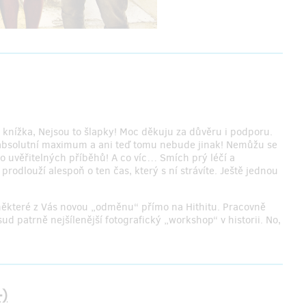
á knížka, Nejsou to šlapky! Moc děkuju za důvěru i podporu.
je absolutní maximum a ani teď tomu nebude jinak! Nemůžu se
ko uvěřitelných příběhů! A co víc… Smích prý léčí a
prodlouží alespoň o ten čas, který s ní strávíte. Ještě jednou
o některé z Vás novou „odměnu“ přímo na Hithitu. Pracovně
patrně nejšílenější fotografický „workshop“ v historii. No,
-)