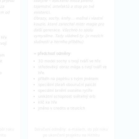
 přijedu
svatyně – epického místa plného
 za
tajemství, artefaktů a stop po tvé
km od
existenci.
Obrazy, sochy, knihy… možná i vlastní
kouzlo, které zanechal mistr magie pro
další generace. Všechno to spolu
vymyslíme. Tady vládneš ty. (v mezích
 hře
slušnosti a herního příběhu)
vojí
+ předchozí odměny
nem
át
3D model sochy s tvojí tváří ve hře
středověký obraz mága s tvojí tváří ve
b
hře.
příběh na papírku s tvým jménem
speciální zbraň obouruční palcát
speciální brnění svatého rytíře
unikátní schopnost světelný orb
klíč ke hře
jméno v credits a titulcích
půl roku
Doručení odměny: e-mailem, do půl roku
hitu
po ukončení projektu na Hithitu