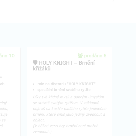
áno 10
prodáno 6
o
🛡️ HOLY KNIGHT – Brnění
křižáků
"
orb
role na discordu "HOLY KNIGHT"
speciální brnění svatého rytíře
​Díky tvé klidné mysli a dobrým úmyslům
elný
se stáváš svatým rytířem. V základně
boku,
objevíš na kostře padlého rytíře jedinečné
šuje
brnění, které smíš jako jediný zvednout a
o se
obléct.
eš
(V běžné verzi hry brnění není možné
zvednout.)