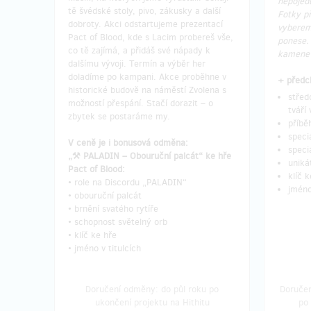
nepoje
tě švédské stoly, pivo, zákusky a další
Fotky p
dobroty. Akci odstartujeme prezentací
vyberem
Pact of Blood, kde s Lacim probereš vše,
ponese.
co tě zajímá, a přidáš své nápady k
kamene 
dalšímu vývoji. Termín a výběr her
doladíme po kampani. Akce proběhne v
+ předc
historické budově na náměstí Zvolena s
střed
možností přespání. Stačí dorazit – o
tváří 
zbytek se postaráme my.
příbě
speci
V ceně je i bonusová odměna:
speci
„⚒️ PALADIN – Obouruční palcát“ ke hře
uniká
Pact of Blood:
klíč 
• role na Discordu „PALADIN“
jméno
• obouruční palcát
• brnění svatého rytíře
• schopnost světelný orb
• klíč ke hře
• jméno v titulcích
Doručení odměny: do půl roku po
Doručen
ukončení projektu na Hithitu
po 