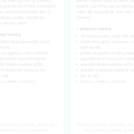
du
😃
max 300 km od Zvolena).
pomoci známý, nebo za tebou rád
řevedu do 3D modelu a společně
osobně. (do Afriky ani na Aljašku
e, jaké monumentální tělo tě
tebou ale nepojedu
😃
max 300 
 Budeš navždy vytesán do
Zvolena).
v herním světě.
+ předchozí odměny
hozí odměny
3D model sochy s tvojí tváří ve
ověký obraz panovníka s
tvojí
středověký obraz panovníka s t
ve hře.
tváří ve hře.
h na papírku s tvým jménem
příběh na papírku s tvým jmé
ální zbraň obouruční palcát
speciální zbraň obouruční palc
ální brnění svatého rytíře
speciální brnění svatého rytíře
tní schopnost světelný orb
unikátní schopnost světelný or
ke hře
klíč ke hře
 v credits a titulcích
jméno v credits a titulcích
í odměny: e-mailem, do půl roku
Doručení odměny: e-mailem, do 
ukončení projektu na Hithitu
po ukončení projektu na Hit