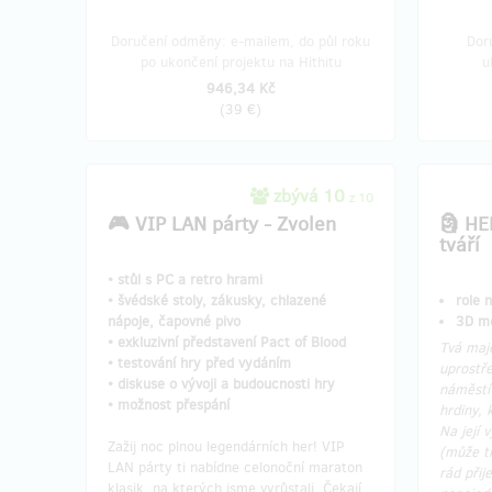
Doručení odměny: e-mailem, do půl roku
Dor
po ukončení projektu na Hithitu
u
946,34 Kč
(
39 €
)
zbývá 10
z 10
🎮 VIP LAN párty - Zvolen
🗿 HE
tváří
• stůl s PC a retro hrami
• švédské stoly, zákusky, chlazené
role 
nápoje, čapovné pivo
3D mo
• exkluzivní představení Pact of Blood
​Tvá ma
• testování hry před vydáním
uprostř
• diskuse o vývoji a budoucnosti hry
náměstí
• možnost přespání
hrdiny, 
Na její 
Zažij noc plnou legendárních her! VIP
(může t
LAN párty ti nabídne celonoční maraton
rád přij
klasik, na kterých jsme vyrůstali. Čekají