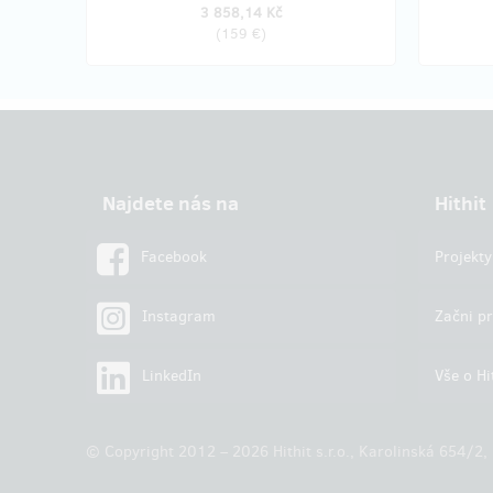
3 858,14 Kč
(
159 €
)
Najdete nás na
Hithit
Facebook
Projekty
Instagram
Začni pr
LinkedIn
Vše o Hi
© Copyright 2012 – 2026 Hithit s.r.o., Karolinská 654/2,