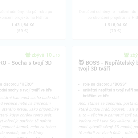
učení odměny: do půl roku po
Doručení odměny: e-mailem, do 
končení projektu na Hithitu
po ukončení projektu na Hit
1 431,64 Kč
1 916,94 Kč
(
59 €
)
(
79 €
)
zbývá 10
zbý
z 10
RO - Socha s tvojí 3D
😈 BOSS - Nepřátelský 
tvojí 3D tváří
na discordu "HERO"
role na discordu "BOSS"
del sochy s tvojí tváří ve hře
unikátní nepřítel s tvojí tváří s
hráčům ve hře
jestátní kamenná socha bude stát
ed vesnice nebo na zničeném
Ano, staneš se zápornou postavou
 starého hradu. Jako připomínka
které budou hráči bojovat... ale 
který kdysi chránil tento svět.
si to – všichni si pamatují spíš Da
vytvoření je potřeba tě nafotit
Vadera než Luka Skywalkera. Ab
i pomoct kámoš, nebo za tebou
mohl vytvořit věrný 3D model, po
edu osobně, ale do Afriky
tě nafotit ze všech úhlů – může ti