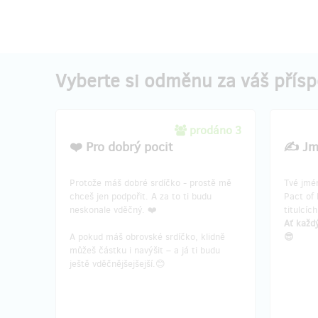
Vyberte si odměnu za váš přís
prodáno 3
❤️ Pro dobrý pocit
✍️ Jm
Protože máš dobré srdíčko - prostě mě
Tvé jmé
chceš jen podpořit. A za to ti budu
Pact of 
neskonale vděčný. ❤️
titulcíc
Ať každý
A pokud máš obrovské srdíčko, klidně
😎
můžeš částku i navýšit – a já ti budu
ještě vděčnějšejšejší.😊