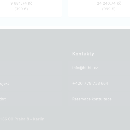
9 681,74 Kč
24 240,74 Kč
(
399 €
)
(
999 €
)
Kontakty
info@hithit.cz
ojekt
+420 778 738 664
thit
Rezervace konzultace
 186 00 Praha 8 - Karlín