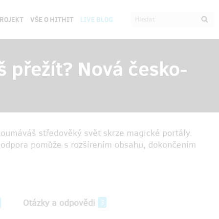
PROJEKT
VŠE O HITHIT
LIVE BLOG
š přežít? Nová česko-
zkoumáváš středověký svět skrze magické portály.
 podpora pomůže s rozšírením obsahu, dokončením
Otázky a odpovědi
3