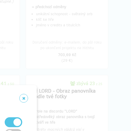
stupné.)
+ předchozí odměny
unikátní schopnost - světelný orb
klíč ke hře
jméno v credits a titulcích
půl roku
Doručení odměny: e-mailem, do půl roku
hitu
po ukončení projektu na Hithitu
703,69 Kč
(
29 €
)
 41
zbývá 23
z 50
z 25
h s
🖼️ LORD - Obraz panovníka
podle tvé fotky
ER"
role na discordu "LORD"
nem ve
středověký obraz panovníka s tvojí
tváří ve hře
tlých
Portréty mocných vládců visí v