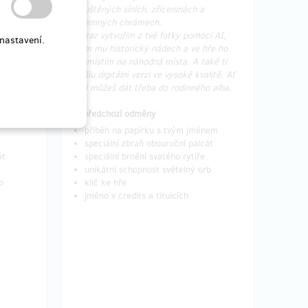
opuštěných síních, zříceninách a
áč občas
tajemných chrámech.
jednom z
Obraz vytvořím z tvé fotky pomocí AI,
nastavení.
dám mu historický nádech a ve hře ho
osudem.
rozmístím na náhodná místa. A také ti
pošlu digitální verzi ve vysoké kvalitě. Ať
dit
si ji můžeš dát třeba do rodinného alba.
ě v
).
+ předchozí odměny
příběh na papírku s tvým jménem
speciální zbraň obouruční palcát
át
speciální brnění svatého rytíře
unikátní schopnost světelný orb
b
klíč ke hře
jméno v credits a titulcích