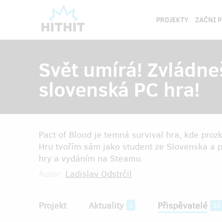
PROJEKTY
ZAČNI 
Svět umírá! Zvládne
slovenská PC hra!
Pact of Blood je temná survival hra, kde pro
Hru tvořím sám jako student ze Slovenska a
hry a vydáním na Steamu.
Autor:
Ladislav Odstrčil
Projekt
Aktuality
Přispěvatelé
2
55