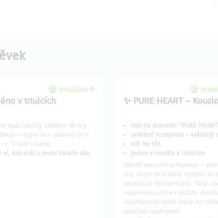
pěvek
prodáno 8
prod
éno v titulcích
✨ PURE HEART – Kouzl
no bude navždy zapsáno do hry
role na discordu "PURE HEART
Blood – objeví se v závěrečných
unikátní schopnost - světelný 
h i v "credits menu".
klíč ke hře
 ví, kdo stál u zrodu tohoto díla.
jméno v credits a titulcích
Získáš speciální schopnost – svět
orb, který se ti bude vznášet po 
osvětlovat temná místa. Taky zvy
regeneraci zdraví i výdrže. Kouzl
automaticky dobíjí takže ho můž
používat opakovaně.