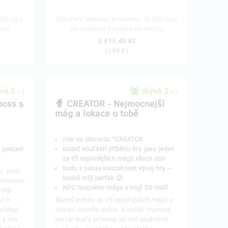
půl roku
Doručení odměny: e-mailem, do půl roku
hitu
po ukončení projektu na Hithitu
3 615,49 Kč
(
149 €
)
vá 3
zbývá 2
z 3
z 3
boss s
🧙 CREATOR - Nejmocnejší
mág a lokace o tobě
role na discordu "CREATOR
e postaví
budeš součástí příběhu hry jako jeden
ze tří nejsilnějších mágů všech dob
budu s tebou konzultovat vývoj hry –
, proti
budeš můj parťák 😊
přiznejme
NPC mocného mága s tvojí 3D tváří
rtha
ych
Budeš jedním ze tří nejsilnějších mágů v
třebuji
historii herního světa. V určitý moment
 s tím
portál hráče přenese do tvé soukromé