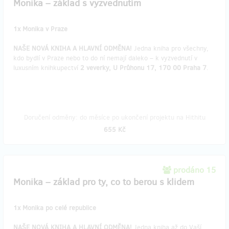
Monika – základ s vyzvednutím
1x Monika v Praze
NAŠE NOVÁ KNIHA A HLAVNÍ ODMĚNA!
Jedna kniha pro všechny,
kdo bydlí v Praze nebo to do ní nemají daleko – k vyzvednutí v
luxusním knihkupectví
2 veverky, U Průhonu 17, 170 00 Praha 7
.
Doručení odměny: do měsíce po ukončení projektu na Hithitu
655 Kč
prodáno 15
Monika – základ pro ty, co to berou s klidem
1x Monika po celé republice
NAŠE NOVÁ KNIHA A HLAVNÍ ODMĚNA!
Jedna kniha až do Vaší