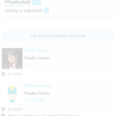
Přispěvatelé
189
Otázky a odpovědi
1
121 fanoušků přispělo anonymně
Marek Baco
Přispěno částkou
9.5.2025
Štěpán Kovář
Přispěno částkou
1 100 Kč
9.5.2025
Monika a Patience – do nejbližší Zásilkovny