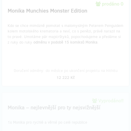
prodáno 0
Monika Munchies Monster Edition
Kdo se chce mimózně pomotat s malomyslným Peterem Penguidem
kolem motolského krematoria a neví, co s penězi, právě narazil na
to pravé. Umotáme pár majstrštyků, popochodujeme a předáme si
z ruky do ruky
odměnu v podobě 15 komiksů Monika
.
Doručení odměny: do měsíce po ukončení projektu na Hithitu
12 222 Kč
Vyprodáno!!
Monika – nejlevnější pro ty nejsvižnější
1x Monika pro rychlé a věrné po celé republice