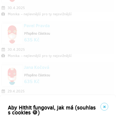
30.4.2025
Monika – nejlevnější pro ty nejsvižnější
Pavel Pravda
Přispěno částkou
635 Kč
30.4.2025
Monika – nejlevnější pro ty nejsvižnější
Jana Kočová
Přispěno částkou
635 Kč
29.4.2025
Monika – nejlevnější pro ty nejsvižnější
Aby Hithit fungoval, jak má (souhlas
Jakub Vokřál
s cookies 🍪)