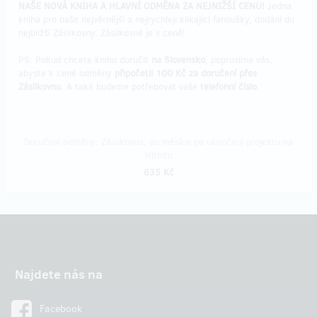
NAŠE NOVÁ KNIHA A HLAVNÍ ODMĚNA ZA NEJNIŽŠÍ CENU!
Jedna
kniha pro naše nejvěrnější a nejrychleji klikající fanoušky, dodání do
nejbližší Zásilkovny. Zásilkovné je v ceně!
PS: Pokud chcete knihu doručit
na Slovensko
, poprosíme vás,
abyste k ceně odměny
připočetli 100 Kč za doručení přes
Zásilkovnu
. A také budeme potřebovat vaše
telefonní číslo
.
Doručení odměny: Zásilkovna, do měsíce po ukončení projektu na
Hithitu
635 Kč
Najdete nás na
Facebook