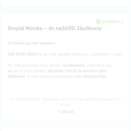
prodáno 5
Dvojitá Monika – do nejbližší Zásilkovny
2x Monika po celé republice
DVĚ NOVÉ KNIHY
až do Vaší nejbližší Zásilkovny. Zásilkovné v ceně!
PS: Pokud chcete knihy doručit
na Slovensko
, poprosíme vás,
abyste k ceně odměny
připočetli 150 Kč za doručení přes
Zásilkovnu
. A také budeme potřebovat vaše
telefonní číslo
.
Doručení odměny: Zásilkovna, do měsíce po ukončení projektu na
Hithitu
1 250 Kč