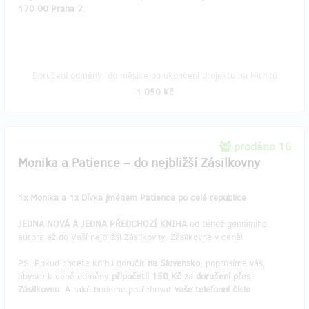
170 00 Praha 7
.
Doručení odměny: do měsíce po ukončení projektu na Hithitu
1 050 Kč
prodáno 16
Monika a Patience – do nejbližší Zásilkovny
1x Monika a 1x Dívka jménem Patience po celé republice
JEDNA NOVÁ A JEDNA PŘEDCHOZÍ KNIHA
od téhož geniálního
autora až do Vaší nejbližší Zásilkovny. Zásilkovné v ceně!
PS: Pokud chcete knihu doručit
na Slovensko
, poprosíme vás,
abyste k ceně odměny
připočetli 150 Kč za doručení přes
Zásilkovnu
. A také budeme potřebovat
vaše telefonní číslo
.