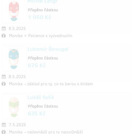
Michal Langr
Přispěno částkou
1 050 Kč
8.5.2025
Monika + Patience s vyzvednutím
Lubomír Štrougal
Přispěno částkou
675 Kč
8.5.2025
Monika – základ pro ty, co to berou s klidem
Lukáš Sulík
Přispěno částkou
635 Kč
7.5.2025
Monika – nejlevnější pro ty nejsvižnější