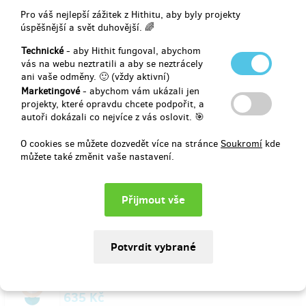
Přispěno částkou
Pro váš nejlepší zážitek z Hithitu, aby byly projekty
úspěšnější a svět duhovější. 🌈
29.4.2025
Technické
- aby Hithit fungoval, abychom
vás na webu neztratili a aby se neztrácely
Martin Adam
ani vaše odměny. 🙂 (vždy aktivní)
Marketingové
- abychom vám ukázali jen
Přispěno částkou
projekty, které opravdu chcete podpořit, a
autoři dokázali co nejvíce z vás oslovit. 🎯
29.4.2025
O cookies se můžete dozvedět více na stránce
Soukromí
kde
můžete také změnit vaše nastavení.
Vratislav Jandak
Přispěno částkou
29.4.2025
Wojta Běhounek
Přispěno částkou
635 Kč