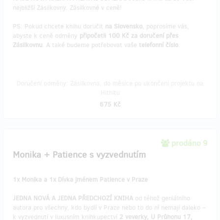
nejbližší Zásilkovny. Zásilkovné v ceně!
PS: Pokud chcete knihu doručit
na Slovensko
, poprosíme vás,
abyste k ceně odměny
připočetli 100 Kč za doručení přes
Zásilkovnu
. A také budeme potřebovat vaše
telefonní číslo
.
Doručení odměny: Zásilkovna, do měsíce po ukončení projektu na
Hithitu
675 Kč
prodáno 9
Monika + Patience s vyzvednutím
1x Monika a 1x Dívka jménem Patience v Praze
JEDNA NOVÁ A JEDNA PŘEDCHOZÍ KNIHA
od téhož geniálního
autora pro všechny, kdo bydlí v Praze nebo to do ní nemají daleko –
k vyzvednutí v luxusním knihkupectví
2 veverky, U Průhonu 17,