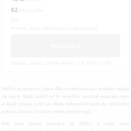
62
lidí přispělo
Film
Praha, Hlavní město Praha, Česká republika
Neúspěšný
Všechno, nebo nic.
Projekt skončil 17.6.2015 v 13:02.
Patřím ke generaci, která díky profesionalizaci armády nebyla
na vojně. Nijak zvlášť mi to nevadilo, ostatně neustále jsem
si kladl otázku, proč se někdo dobrovolně vydá do válečného
pekla a účastní se často nesmyslných bojů.
Pak jsem potkal veterány ze SOGu. A stále jsem