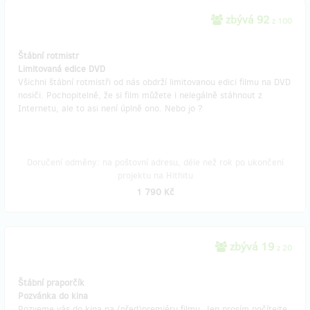
zbývá 92
z 100
Štábní rotmistr
Limitovaná edice DVD
Všichni štábní rotmistři od nás obdrží limitovanou edici filmu na DVD
nosiči. Pochopitelně, že si film můžete i nelegálně stáhnout z
Internetu, ale to asi není úplně ono. Nebo jo ?
Doručení odměny: na poštovní adresu, déle než rok po ukončení
projektu na Hithitu
1 790 Kč
zbývá 19
z 20
Štábní praporčík
Pozvánka do kina
Pozveme vás do kina na (před)premiéru filmu. Jen prosím počítejte