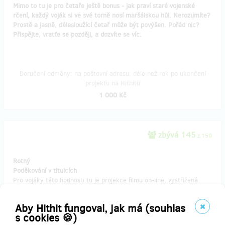
Mimo to tu je pro četaře ještě bonus - jak praví staré vojenské
rčení, každý voják si ve své torně nosí maršálskou hůl. Nerozumíte?
Prostě a jasně, délesloužící četař může být povýšen. Pořád nic?
Přispějte, vratťe se později, a dozvíte se víc.
Doručení odměny: na poštovní adresu, déle než rok po ukončení
projektu na Hithitu
1 000 Kč
zbývá 145
z 150
Rotný
Poděkování v titulcích
Pro vojáky této hodnosti tu je projekce filmu on-line, vystřižená
scéna a krom toho vám ještě vyslovíme poděkování v závěrečných
titulcích filmu
Aby Hithit fungoval, jak má (souhlas
s cookies 🍪)