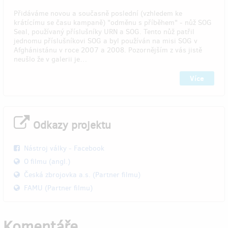
Přidáváme novou a současně poslední (vzhledem ke
krátícímu se času kampaně) "odměnu s příběhem" - nůž SOG
Seal, používaný příslušníky URN a SOG. Tento nůž patřil
jednomu příslušníkovi SOG a byl používán na misi SOG v
Afghánistánu v roce 2007 a 2008. Pozornějším z vás jistě
neušlo že v galerii je…
Více
Odkazy projektu
Nástroj války - Facebook
O filmu (angl.)
Česká zbrojovka a.s. (Partner filmu)
FAMU (Partner filmu)
Komentáře