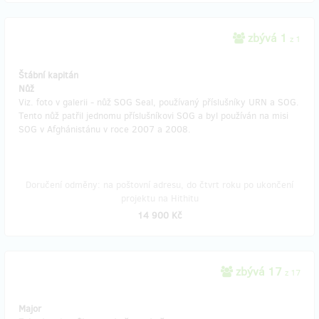
zbývá 1
z 1
Štábní kapitán
Nůž
Viz. foto v galerii - nůž SOG Seal, používaný příslušníky URN a SOG.
Tento nůž patřil jednomu příslušníkovi SOG a byl používán na misi
SOG v Afghánistánu v roce 2007 a 2008.
Doručení odměny: na poštovní adresu, do čtvrt roku po ukončení
projektu na Hithitu
14 900 Kč
zbývá 17
z 17
Major