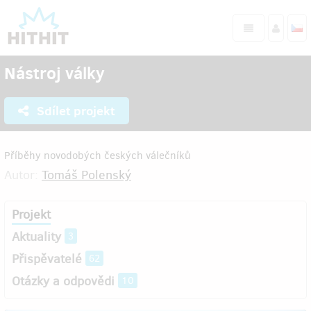
Nástroj války
Sdílet projekt
Příběhy novodobých českých válečníků
Autor:
Tomáš Polenský
Projekt
Aktuality
3
Přispěvatelé
62
Otázky a odpovědi
10