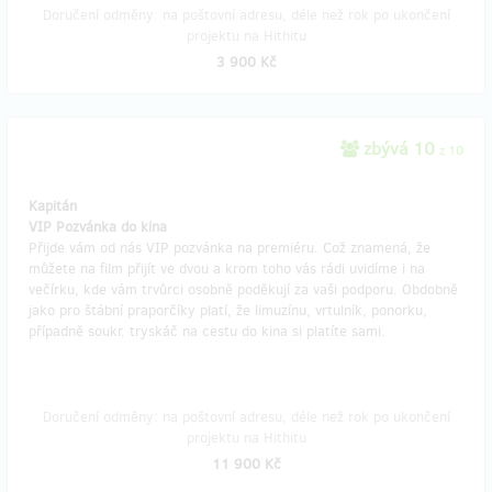
Doručení odměny: na poštovní adresu, déle než rok po ukončení
projektu na Hithitu
3 900 Kč
zbývá 10
z 10
Kapitán
VIP Pozvánka do kina
Přijde vám od nás VIP pozvánka na premiéru. Což znamená, že
můžete na film přijít ve dvou a krom toho vás rádi uvidíme i na
večírku, kde vám trvůrci osobně poděkují za vaši podporu. Obdobně
jako pro štábní praporčíky platí, že limuzínu, vrtulník, ponorku,
případně soukr. tryskáč na cestu do kina si platíte sami.
Doručení odměny: na poštovní adresu, déle než rok po ukončení
projektu na Hithitu
11 900 Kč