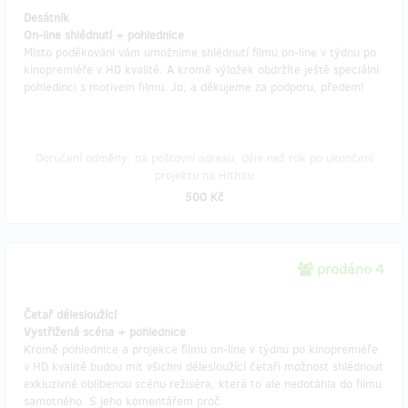
Desátník
On-line shlédnutí + pohlednice
Místo poděkování vám umožníme shlédnutí filmu on-line v týdnu po
kinopremiéře v HD kvalitě. A kromě výložek obdržíte ještě speciální
pohledinci s motivem filmu. Jo, a děkujeme za podporu, předem!
Doručení odměny: na poštovní adresu, déle než rok po ukončení
projektu na Hithitu
500 Kč
prodáno 4
Četař délesloužící
Vystřižená scéna + pohlednice
Kromě pohlednice a projekce filmu on-line v týdnu po kinopremiéře
v HD kvalitě budou mít všichni délesloužící četaři možnost shlédnout
exkluzivně oblíbenou scénu režiséra, která to ale nedotáhla do filmu
samotného. S jeho komentářem proč.