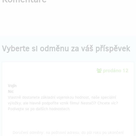
Vyberte si odměnu za váš příspěvek
prodáno 12
Vojín
Nic
Vlastně dostanete základní vojenskou hodnost, naše speciální
výložky, ale hlavně podpoříte vznik filmu! Nestačí? Chcete víc?
Podívejte se po dalších hodnostech.
Doručení odměny: na poštovní adresu, do půl roku po ukončení