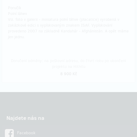
Poručík
Polní láhev
Viz. foto v galerii - miniatura polní láhve (placatice) vyrobená v
zakázkové edici s vypískovaným znakem ISAF. Vypískování
provedeno 2007 na základně Kandahár - Afghánistán. A opět máme
jen jednu.
Doručení odměny: na poštovní adresu, do čtvrt roku po ukončení
projektu na Hithitu
8 900 Kč
Najdete nás na
Facebook