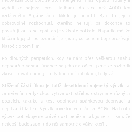
nedokázal pochopit, že tito inteligentní muži opustili rodiny a
vydali se bojovat proti Talibanu do více než 4000 km
vzdáleného Afgánistánu. Nikdo je nenutil. Bylo to jejich
dobrovolné rozhodnutí, kterého nelitují, ba dokonce to
považují za to nejlepší, co je v životě potkalo. Napadlo mě, že
klíčem k jejich porozumění je zjistit, co během boje prožívají.
Natočit o tom film.
Po dlouhých peripetiích, kdy se nám přes veškerou snahu
nepodařilo sehnat finance na jeho natočení, jsme se rozhodli
zkusit crowdfunding - tedy budoucí publikum, tedy vás.
Stěžejní částí filmu je totiž desetidenní vojenský výcvik
se
zaměřením na fyzickou vytrvalost, střelbu ostrýma v různých
pozicích, taktiku a test odolnosti spánkovou deprivací a
deprivací hladem. Výcvik povedou veteráni ze SOGu. Na tento
výcvik potřebujeme právě dost peněz a tak jsme si říkali, že
nejlepší bude zapojit do něj samotné diváky, kteří…