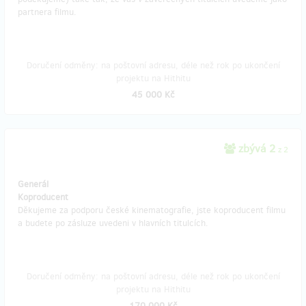
partnera filmu.
Doručení odměny: na poštovní adresu, déle než rok po ukončení
projektu na Hithitu
45 000 Kč
zbývá 2
z 2
Generál
Koproducent
Děkujeme za podporu české kinematografie, jste koproducent filmu
a budete po zásluze uvedeni v hlavních titulcích.
Doručení odměny: na poštovní adresu, déle než rok po ukončení
projektu na Hithitu
170 000 Kč