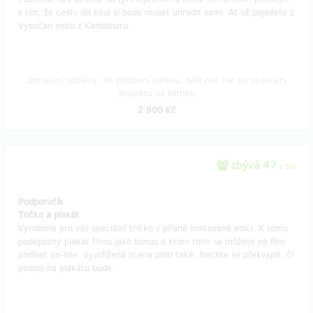
s tím, že cestu do kina si bude muset uhradit sami. Ať už pojedete z
Vysočan nebo z Kandaharu.
Doručení odměny: na poštovní adresu, déle než rok po ukončení
projektu na Hithitu
2 900 Kč
zbývá 47
z 50
Podporučík
Tričko a plakát
Vyrobíme pro vás speciální tričko v přísně limitované edici. K tomu
podepsaný plakát filmu jako bonus a krom toho se můžete na film
podívat on-line. Vystřižená scéna platí také. Nechte se překvapit, čí
podpis na plakátu bude.