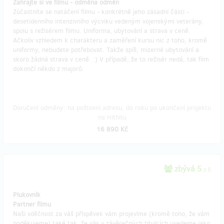
Zahrajte si ve filmu - odměna odměn
Zúčastníte se natáčení filmu - konkrétně jeho zásadní části -
desetidenního intenzivního výcviku vedeným vojenskými veterány,
spolu s režisérem filmu. Uniforma, ubytování a strava v ceně.
Ačkoliv vzhledem k charakteru a zaměření kursu nic z toho, kromě
uniformy, nebudete potřebovat. Takže spíš, mizerné ubytování a
skoro žádná strava v ceně. :) V případě, že to režisér nedá, tak film
dokončí někdo z majorů.
Doručení odměny: na poštovní adresu, do roku po ukončení projektu
na Hithitu
16 890 Kč
zbývá 5
z 5
Plukovník
Partner filmu
Naši vděčnost za váš příspěvek vám projevíme (kromě toho, že vám
poděkujeme) také tak, že vás v závěrečných titulcích uvedeme jako