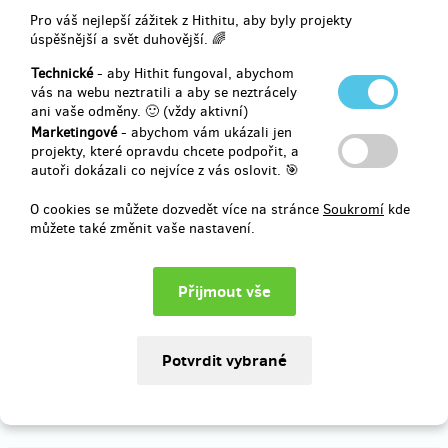
Pro váš nejlepší zážitek z Hithitu, aby byly projekty
Doručení odměny: na poštovní adresu, déle než rok po ukončení
úspěšnější a svět duhovější. 🌈
projektu na Hithitu
1 290 Kč
Technické
- aby Hithit fungoval, abychom
vás na webu neztratili a aby se neztrácely
ani vaše odměny. 🙂 (vždy aktivní)
Marketingové
- abychom vám ukázali jen
zbývá 98
z 100
projekty, které opravdu chcete podpořit, a
autoři dokázali co nejvíce z vás oslovit. 🎯
Rotmistr
O cookies se můžete dozvedět více na stránce
Soukromí
kde
CD soundtrack
můžete také změnit vaše nastavení.
Líbí se vám ta metalová hudba v ukázce? Jako výraz vděčnosti od
nás dostanete CD Soundtrack v limitované edici. Shlédnutí filmu on-
line a vystřižená scéna je samozřejmostí.
Doručení odměny: na poštovní adresu, déle než rok po ukončení
projektu na Hithitu
1 450 Kč