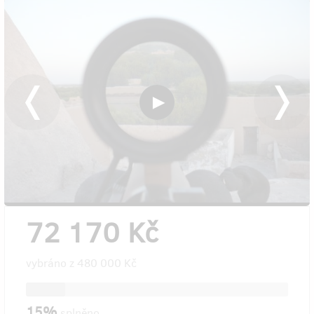
72 170 Kč
vybráno z
480 000 Kč
15%
splněno