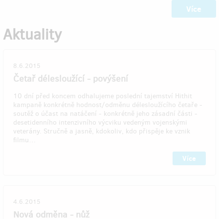
Více
Aktuality
8.6.2015
Četař délesloužící - povýšení
10 dní před koncem odhalujeme poslední tajemství Hithit
kampaně konkrétně hodnost/odměnu délesloužícího četaře -
soutěž o účast na natáčení - konkrétně jeho zásadní části -
desetidenního intenzivního výcviku vedeným vojenskými
veterány. Stručně a jasně, kdokoliv, kdo přispěje ke vznik
filmu…
Více
4.6.2015
Nová odměna - nůž