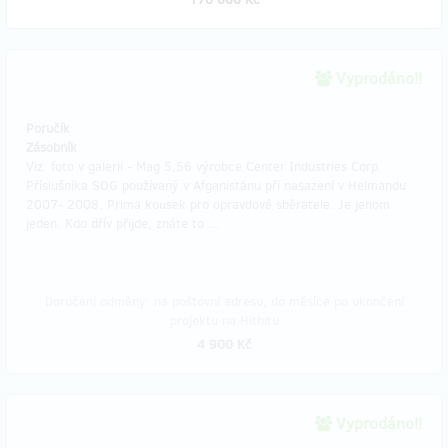
Vyprodáno!!
Poručík
Zásobník
Viz. foto v galerii - Mag 5,56 výrobce Center Industries Corp.
Příslušníka SOG používaný v Afganistánu při nasazení v Helmandu
2007- 2008. Prima kousek pro opravdové sběratele. Je jenom
jeden. Kdo dřív přijde, znáte to ...
Doručení odměny: na poštovní adresu, do měsíce po ukončení
projektu na Hithitu
4 900 Kč
Vyprodáno!!