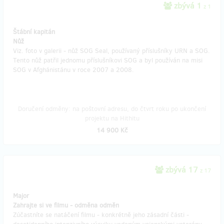
zbývá 1
z 1
Štábní kapitán
Nůž
Viz. foto v galerii - nůž SOG Seal, používaný příslušníky URN a SOG.
Tento nůž patřil jednomu příslušníkovi SOG a byl používán na misi
SOG v Afghánistánu v roce 2007 a 2008.
Doručení odměny: na poštovní adresu, do čtvrt roku po ukončení
projektu na Hithitu
14 900 Kč
zbývá 17
z 17
Major
Zahrajte si ve filmu - odměna odměn
Zúčastníte se natáčení filmu - konkrétně jeho zásadní části -