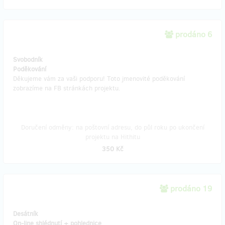
prodáno 6
Svobodník
Poděkování
Děkujeme vám za vaši podporu! Toto jmenovité poděkování
zobrazíme na FB stránkách projektu.
Doručení odměny: na poštovní adresu, do půl roku po ukončení
projektu na Hithitu
350 Kč
prodáno 19
Desátník
On-line shlédnutí + pohlednice