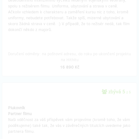
desetidenního intenzivního výcviku vedeným vojenskými veterány,
spolu s režisérem filmu. Uniforma, ubytování a strava v ceně.
Ačkoliv vzhledem k charakteru a zaměření kursu nic z toho, kromě
uniformy, nebudete potřebovat. Takže spíš, mizerné ubytování a
skoro žádná strava v ceně. :) V případě, že to režisér nedá, tak film
dokončí někdo z majorů.
Doručení odměny: na poštovní adresu, do roku po ukončení projektu
na Hithitu
16 890 Kč
zbývá 5
z 5
Plukovník
Partner filmu
Naši vděčnost za váš příspěvek vám projevíme (kromě toho, že vám
poděkujeme) také tak, že vás v závěrečných titulcích uvedeme jako
partnera filmu.