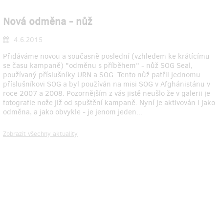
Nová odměna - nůž
4.6.2015
Přidáváme novou a současně poslední (vzhledem ke krátícímu
se času kampaně) "odměnu s příběhem" - nůž SOG Seal,
používaný příslušníky URN a SOG. Tento nůž patřil jednomu
příslušníkovi SOG a byl používán na misi SOG v Afghánistánu v
roce 2007 a 2008. Pozornějším z vás jistě neušlo že v galerii je
fotografie nože již od spuštění kampaně. Nyní je aktivován i jako
odměna, a jako obvykle - je jenom jeden...
Zobrazit všechny aktuality