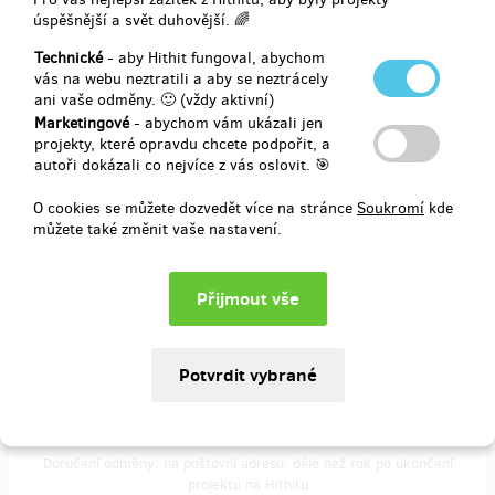
úspěšnější a svět duhovější. 🌈
Technické
- aby Hithit fungoval, abychom
vás na webu neztratili a aby se neztrácely
Doručení odměny: na poštovní adresu, déle než rok po ukončení
ani vaše odměny. 🙂 (vždy aktivní)
projektu na Hithitu
Marketingové
- abychom vám ukázali jen
2 900 Kč
projekty, které opravdu chcete podpořit, a
autoři dokázali co nejvíce z vás oslovit. 🎯
O cookies se můžete dozvedět více na stránce
Soukromí
kde
zbývá 47
z 50
můžete také změnit vaše nastavení.
Podporučík
Tričko a plakát
Vyrobíme pro vás speciální tričko v přísně limitované edici. K tomu
podepsaný plakát filmu jako bonus a krom toho se můžete na film
podívat on-line. Vystřižená scéna platí také. Nechte se překvapit, čí
podpis na plakátu bude.
Doručení odměny: na poštovní adresu, déle než rok po ukončení
projektu na Hithitu