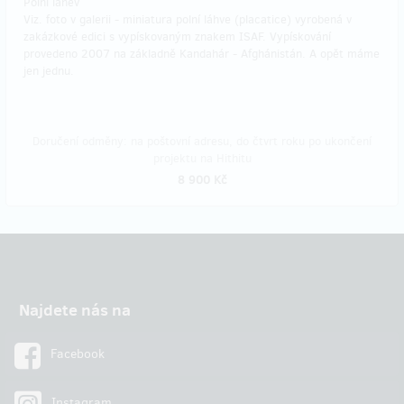
Polní láhev
Viz. foto v galerii - miniatura polní láhve (placatice) vyrobená v
zakázkové edici s vypískovaným znakem ISAF. Vypískování
provedeno 2007 na základně Kandahár - Afghánistán. A opět máme
jen jednu.
Doručení odměny: na poštovní adresu, do čtvrt roku po ukončení
projektu na Hithitu
8 900 Kč
Najdete nás na
Facebook
Instagram