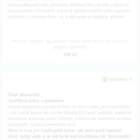
Místo poděkování vám umožníme shlédnutí filmu on-line v týdnu po
kinopremiéře v HD kvalitě. A kromě výložek obdržíte ještě speciální
pohledinci s motivem filmu. Jo, a děkujeme za podporu, předem!
Doručení odměny: na poštovní adresu, déle než rok po ukončení
projektu na Hithitu
500 Kč
prodáno 4
Četař délesloužící
Vystřižená scéna + pohlednice
Kromě pohlednice a projekce filmu on-line v týdnu po kinopremiéře
v HD kvalitě budou mít všichni délesloužící četaři možnost shlédnout
exkluzivně oblíbenou scénu režiséra, která to ale nedotáhla do filmu
samotného. S jeho komentářem proč.
Mimo to tu je pro četaře ještě bonus - jak praví staré vojenské
rčení, každý voják si ve své torně nosí maršálskou hůl. Nerozumíte?