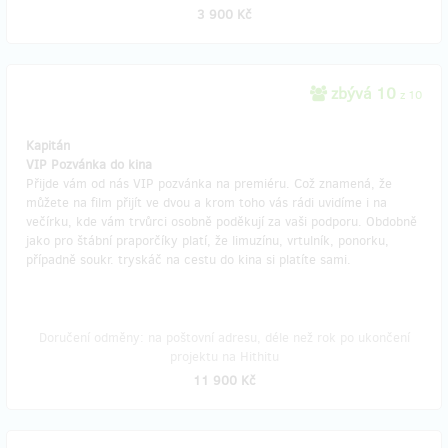
3 900 Kč
zbývá 10
z 10
Kapitán
VIP Pozvánka do kina
Přijde vám od nás VIP pozvánka na premiéru. Což znamená, že
můžete na film přijít ve dvou a krom toho vás rádi uvidíme i na
večírku, kde vám trvůrci osobně poděkují za vaši podporu. Obdobně
jako pro štábní praporčíky platí, že limuzínu, vrtulník, ponorku,
případně soukr. tryskáč na cestu do kina si platíte sami.
Doručení odměny: na poštovní adresu, déle než rok po ukončení
projektu na Hithitu
11 900 Kč