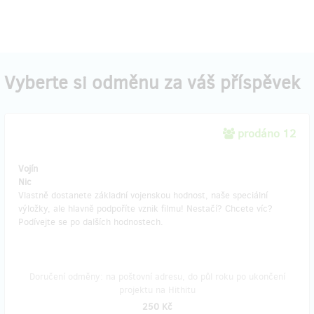
Vyberte si odměnu za váš příspěvek
prodáno 12
Vojín
Nic
Vlastně dostanete základní vojenskou hodnost, naše speciální
výložky, ale hlavně podpoříte vznik filmu! Nestačí? Chcete víc?
Podívejte se po dalších hodnostech.
Doručení odměny: na poštovní adresu, do půl roku po ukončení
projektu na Hithitu
250 Kč