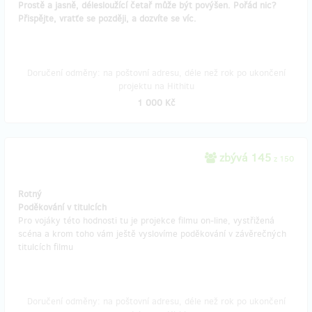
Prostě a jasně, délesloužící četař může být povýšen. Pořád nic?
Přispějte, vratťe se později, a dozvíte se víc.
Doručení odměny: na poštovní adresu, déle než rok po ukončení
projektu na Hithitu
1 000 Kč
zbývá 145
z 150
Rotný
Poděkování v titulcích
Pro vojáky této hodnosti tu je projekce filmu on-line, vystřižená
scéna a krom toho vám ještě vyslovíme poděkování v závěrečných
titulcích filmu
Doručení odměny: na poštovní adresu, déle než rok po ukončení