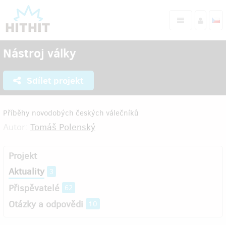
Nástroj války
Sdílet projekt
Příběhy novodobých českých válečníků
Autor:
Tomáš Polenský
Projekt
Aktuality
3
Přispěvatelé
62
Otázky a odpovědi
10