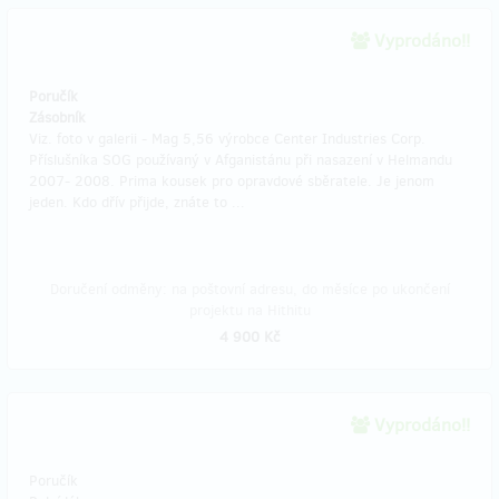
Vyprodáno!!
Poručík
Zásobník
Viz. foto v galerii - Mag 5,56 výrobce Center Industries Corp.
Příslušníka SOG používaný v Afganistánu při nasazení v Helmandu
2007- 2008. Prima kousek pro opravdové sběratele. Je jenom
jeden. Kdo dřív přijde, znáte to ...
Doručení odměny: na poštovní adresu, do měsíce po ukončení
projektu na Hithitu
4 900 Kč
Vyprodáno!!
Poručík