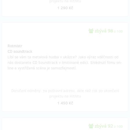
projektu na Hithitu
1 290 Kč
zbývá 98
z 100
Rotmistr
CD soundtrack
Líbí se vám ta metalová hudba v ukázce? Jako výraz vděčnosti od
nás dostanete CD Soundtrack v limitované edici. Shlédnutí filmu on-
line a vystřižená scéna je samozřejmostí.
Doručení odměny: na poštovní adresu, déle než rok po ukončení
projektu na Hithitu
1 450 Kč
zbývá 92
z 100